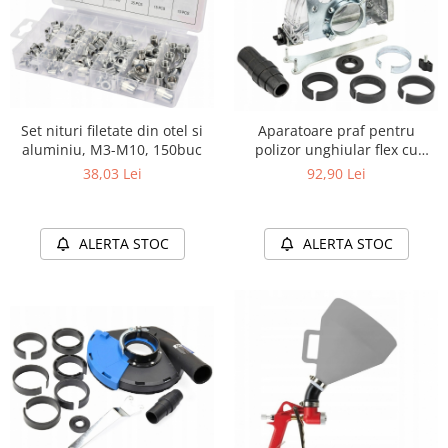
Set nituri filetate din otel si
Aparatoare praf pentru
aluminiu, M3-M10, 150buc
polizor unghiular flex cu
sistem de aspiratie 115/125
38,03 Lei
92,90 Lei
mm
ALERTA STOC
ALERTA STOC