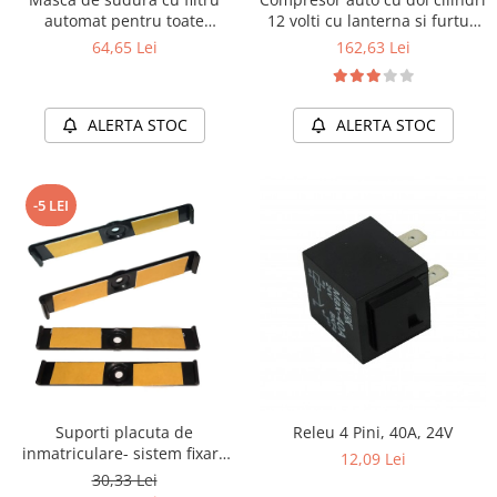
automat pentru toate
12 volti cu lanterna si furtun
modurile de sudura
de 5 metri
64,65 Lei
162,63 Lei
ALERTA STOC
ALERTA STOC
-5 LEI
Suporti placuta de
Releu 4 Pini, 40A, 24V
inmatriculare- sistem fixare
12,09 Lei
puternic 4 bucati
30,33 Lei