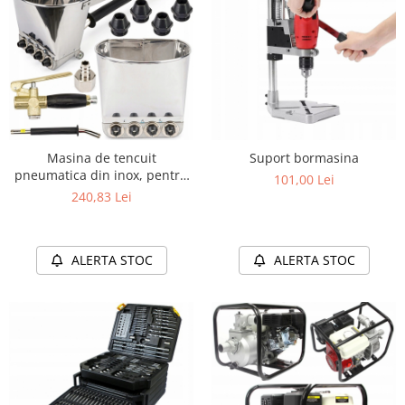
Masina de tencuit
Suport bormasina
pneumatica din inox, pentru
101,00 Lei
pereti, 4 duze metalice,
240,83 Lei
rezervor 3L
ALERTA STOC
ALERTA STOC