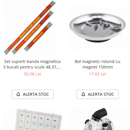
Bol magnetic rotund cu
Set suporti banda magnetica
magnet 150mm
3 bucati pentru scule 48,37,23
cm
17,65 Lei
50,08 Lei
ALERTA STOC
ALERTA STOC