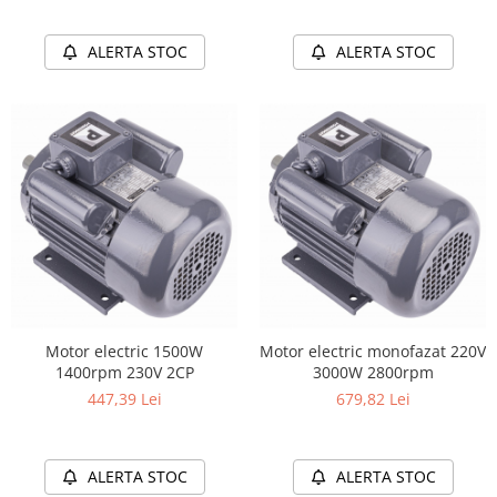
Protectia muncii
ALERTA STOC
ALERTA STOC
Scule Pneumatice
Slefuitoare
Suport auto
Suport motocicleta
Surubelnite
Tunuri de caldura si aeroteme
Utilaje constructie
Motor electric 1500W
Motor electric monofazat 220V
1400rpm 230V 2CP
3000W 2800rpm
447,39 Lei
679,82 Lei
ALERTA STOC
ALERTA STOC