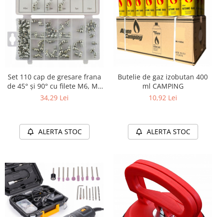
Butelie de gaz izobutan 400
Set 110 cap de gresare frana
ml CAMPING
de 45° și 90° cu filete M6, M8
și M10
10,92 Lei
34,29 Lei
ALERTA STOC
ALERTA STOC