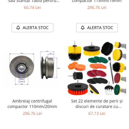
sau Stantat Tabla pentru
compactor 115mm/19mm
Masina de Gaurit
60,74 Lei
296,76 Lei
ALERTA STOC
ALERTA STOC
Ambreiaj centrifugal
Set 22 elemente de perii și
compactor 110mm/20mm
discuri de curatare cu
adaptor
296,76 Lei
67,13 Lei