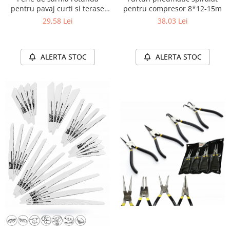
pentru pavaj curti si terase
pentru compresor 8*12-15m
diametru de 20 mm
29,58 Lei
38,03 Lei
ALERTA STOC
ALERTA STOC