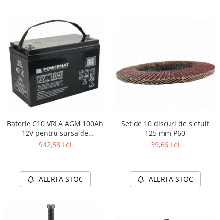
Set de 10 discuri de slefuit
Baterie C10 VRLA AGM 100Ah
125 mm P60
12V pentru sursa de
alimentare, UPS, sisteme
39,66 Lei
942,58 Lei
fotovoltaice
ALERTA STOC
ALERTA STOC