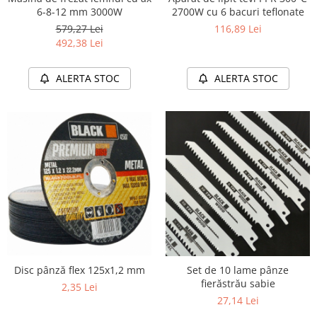
Furtune de gradina
compresoare
6-8-12 mm 3000W
2700W cu 6 bacuri teflonate
Mixere
Cricuri Auto Hidraulice
579,27 Lei
116,89 Lei
Pneumatice si Trapezoidale
492,38 Lei
Motocositoare si Motosape
Cricuri hidraulice
Nivela laser
ALERTA STOC
ALERTA STOC
Cricuri pneumatice
Pistol de vopsit
Cricuri trapezoidale
Pompe
Feon Electric
Rotopercutoare si bormasini
Generatoare curent
Taiat gresie si faianta
Gresoare
Uz intern
Macarale și vinciuri
Ventilatoare radiatoare
Masini de gaurit si Insurubat
umidificatoare
Motoare electrice
Pistol de Lipit
Polizoare
Disc pânză flex 125x1,2 mm
Set de 10 lame pânze
fierăstrău sabie
2,35 Lei
Pompe Combustibil
27,14 Lei
Prelungitoare