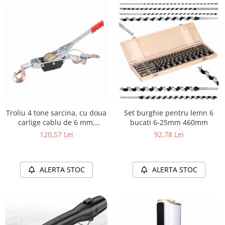
Troliu 4 tone sarcina, cu doua
Set burghie pentru lemn 6
carlige cablu de 6 mm,
bucati 6-25mm 460mm
lungime 2,5 metri
120,57 Lei
92,78 Lei
ALERTA STOC
ALERTA STOC