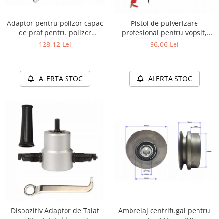
Adaptor pentru polizor capac
Pistol de pulverizare
de praf pentru polizor
profesional pentru vopsit,
unghiular 180-230 mm
tencuit si varuit
128,12 Lei
96,06 Lei
ALERTA STOC
ALERTA STOC
Dispozitiv Adaptor de Taiat
Ambreiaj centrifugal pentru