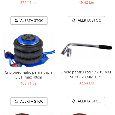
8x12mm
46,42 Lei
372,41 Lei
ALERTA STOC
ALERTA STOC
Cheie pentru roti 17 / 19 MM
Cric pneumatic perna tripla
ȘI 21 / 23 MM TIP L
3,5T, max 40cm
32,54 Lei
405,71 Lei
ALERTA STOC
ALERTA STOC