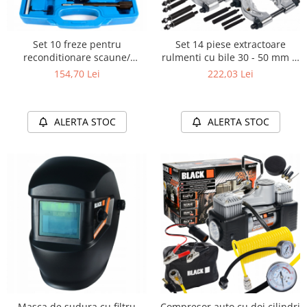
Set 10 freze pentru
Set 14 piese extractoare
reconditionare scaune/
rulmenti cu bile 30 - 50 mm si
injectoare diesel
50 - 75.mm
154,70 Lei
222,03 Lei
ALERTA STOC
ALERTA STOC
Masca de sudura cu filtru
Compresor auto cu doi cilindri