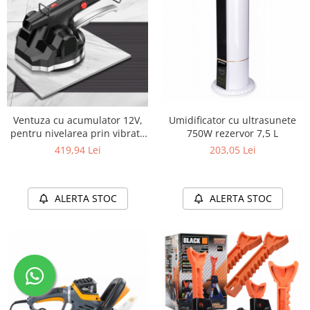
Umidificator cu ultrasunete
Ventuza cu acumulator 12V,
750W rezervor 7,5 L
pentru nivelarea prin vibratii
1,5 Ah
203,05 Lei
419,94 Lei
ALERTA STOC
ALERTA STOC