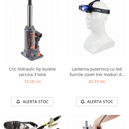
Lanterna puternica cu led
Cric hidraulic tip butelie
functie zoom trei moduri de
sarcina 3 tone
iluminare
44,33 Lei
74,58 Lei
ALERTA STOC
ALERTA STOC