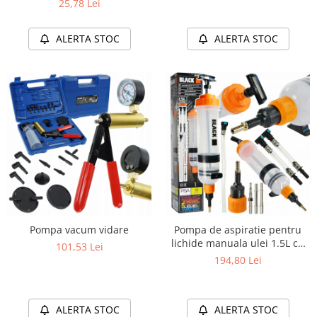
25,78 Lei
ALERTA STOC
ALERTA STOC
Pompa vacum vidare
Pompa de aspiratie pentru
lichide manuala ulei 1.5L cu
101,53 Lei
adaptoare si cuple rapide
194,80 Lei
ALERTA STOC
ALERTA STOC