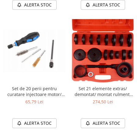
ALERTA STOC
ALERTA STOC
Set de 20 perii pentru
Set 21 elemente extras/
curatare injectoare motor/
demontat/ montat rulmenti
scaune/ canale
butuci 50-88mm
65,79 Lei
274,50 Lei
ALERTA STOC
ALERTA STOC