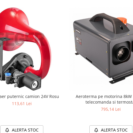
Claxon aer puternic camion 24V Rosu
Aeroterma pe motorina 8kW
telecomanda si termost
113,61 Lei
795,14 Lei
ALERTA STOC
ALERTA STOC