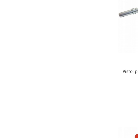
Protectia muncii
Scule Pneumatice
Slefuitoare
Suport auto
Suport motocicleta
Surubelnite
Tunuri de caldura si aeroteme
Pistol 
Utilaje constructie