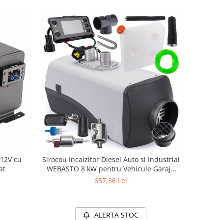
 12V cu
Sirocou Incalzitor Diesel Auto si Industrial
at
WEBASTO 8 kW pentru Vehicule Garaje
Camioane Ambarcatiuni si Spatii
657,36 Lei
Exterioare – Incalzire Independenta
ALERTA STOC