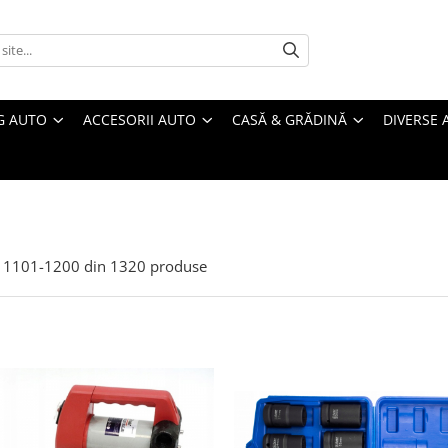
G AUTO
ACCESORII AUTO
CASĂ & GRĂDINĂ
DIVERSE 
1101-
1200
din
1320
produse