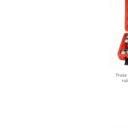
Trusa 
ru