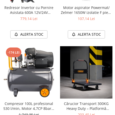
Redresor Invertor cu Pornire
Motor aspirator Powermat/
Asistata 600A 12V/24V
Zelmer 1650W izolatie F piesa
Powermat – Incarcator
de schimb
779,14 Lei
107,14 Lei
Inteligent Baterii Auto GEL,
AGM, WET cu Tehnologie IGBT
ALERTA STOC
ALERTA STOC
-174 LEI
Compresor 100L profesional
Cărucior Transport 300KG
530 l/min, Motor 4,7CP 8bar |
Heavy Duty – Platformă
service auto, productie,
Antiderapantă, Roți Pivotante
1.743,35 Lei
203,40 Lei