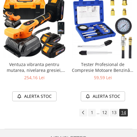
Ventuza vibranta pentru
Tester Profesional de
mutarea, nivelarea gresiei,
Compresie Motoare Benzină |
usoara, cu 2 acumulatori
0-20 BAR | Set 8 Elemente
254,16 Lei
59,59 Lei
2000mAh, 100kg
ALERTA STOC
ALERTA STOC
1
12
13
14
...