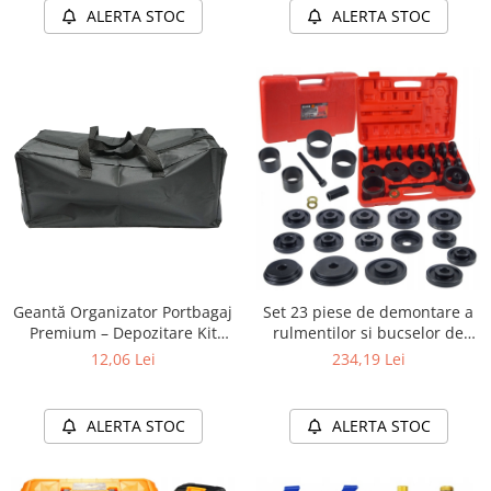
ALERTA STOC
ALERTA STOC
Geantă Organizator Portbagaj
Set 23 piese de demontare a
Premium – Depozitare Kit
rulmentilor si bucselor de
Siguranță și Accesorii Auto
suspesie pe masina
12,06 Lei
234,19 Lei
ALERTA STOC
ALERTA STOC