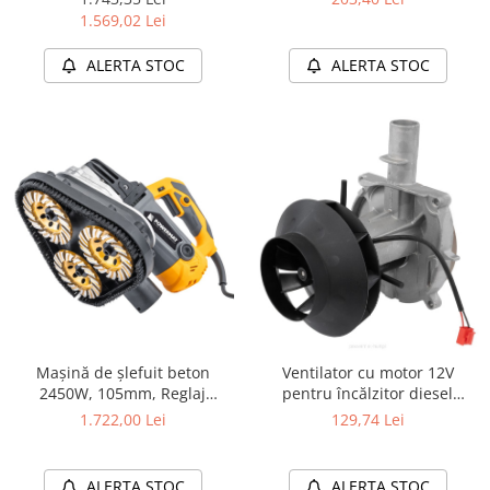
vopsitorii,
VERDA SN300A
1.569,02 Lei
ALERTA STOC
ALERTA STOC
Mașină de șlefuit beton
Ventilator cu motor 12V
2450W, 105mm, Reglaj
pentru încălzitor diesel
turație, Lucru umed/uscat +
Webasto PM-AG-8M-WENS
1.722,00 Lei
129,74 Lei
Accesorii
ALERTA STOC
ALERTA STOC