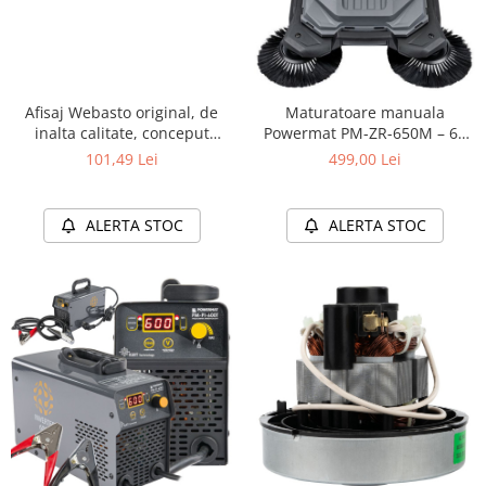
Afisaj Webasto original, de
Maturatoare manuala
inalta calitate, conceput
Powermat PM-ZR-650M – 65
special pentru incalzitoarele
cm, 20L, fara fir, pentru
101,49 Lei
499,00 Lei
PM-AG-8M1
curatarea aleilor, teraselor si
garajelor
ALERTA STOC
ALERTA STOC