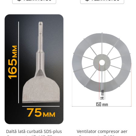
Ventilator compresor aer
Daltă lată curbată SDS-plus