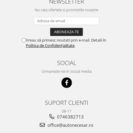
NEWSLETTER
Nu rata ofertele si promotiile noastre
Vreau să primesc noutati prin e-mail. Detalii în
Politica de Confidențialitate
.
SOCIAL
Urmareste-ne in social media
SUPORT CLIENTI
08-17
0746382713
office@autonecesar.ro