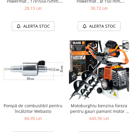
Powermat , Ø 150 mm,
Powermat , 17x165x75mm,
universal
unghi 15°
30,72 Lei
28,15 Lei
ALERTA STOC
ALERTA STOC
Pompă de combustibil pentru
Motoburghiu benzina foreza
încălzitor Webasto
pentru gauri pamant motor 2
timpi, | 63cc | 5.8CP | set
84,95 Lei
645,96 Lei
complet: 3 Burghie + extensie