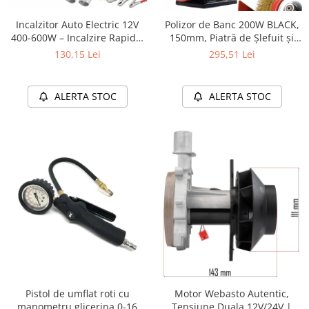
Furtune de gradina
compresoare
Mixere
Incalzitor Auto Electric 12V
Cricuri Auto Hidraulice
Polizor de Banc 200W BLACK,
400-600W – Incalzire Rapida,
150mm, Piatră de Șlefuit și
Pneumatice si Trapezoidale
Motocositoare si Motosape
Compact si Silentios
Perie de Sârmă, Lampă LED
130,15 Lei
295,51 Lei
Cricuri hidraulice
Nivela laser
Cricuri pneumatice
Pistol de vopsit
Cricuri trapezoidale
ALERTA STOC
ALERTA STOC
Pompe
Feon Electric
Rotopercutoare si bormasini
Generatoare curent
Taiat gresie si faianta
Gresoare
Uz intern
Macarale și vinciuri
Ventilatoare radiatoare
Masini de gaurit si Insurubat
umidificatoare
Motoare electrice
Pistol de Lipit
Polizoare
Pompe Combustibil
Pistol de umflat roti cu
Motor Webasto Autentic,
Prelungitoare
manometru glicerina 0-16
Tensiune Duala 12V/24V |