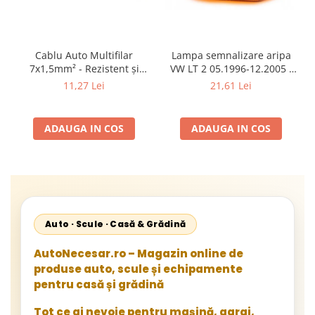
Cablu Auto Multifilar
Lampa semnalizare aripa
7x1,5mm² - Rezistent și
VW LT 2 05.1996-12.2005 ;
Flexibil pentru Remorci 12V-
Mercedes Sprinter 1995-
11,27 Lei
21,61 Lei
24V
2002, 512D-814 DA; Actros
1996-2002; Unimog 1949-;
Neoplan Euroliner,
ADAUGA IN COS
ADAUGA IN COS
Starliner,Centroliner,
Cityliner;
Auto · Scule · Casă & Grădină
AutoNecesar.ro – Magazin online de
produse auto, scule și echipamente
pentru casă și grădină
Tot ce ai nevoie pentru mașină, garaj,