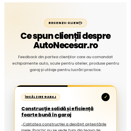
RECENZII CLIENȚI
Ce spun clienții despre
AutoNecesar.ro
Feedback din partea clienților care au comandat
echipamente auto, scule pentru atelier, produse pentru
garaj și utilaje pentru lucrări practice.
✓
ÎNCĂLZIRE GARAJ
Construcție solidă și eficiență
foarte bună în garaj
„Calitatea construcției a depășit așteptările
mele. Practic nu se vede fum din țeava de