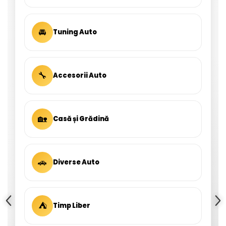
🚘
Tuning Auto
🔧
Accesorii Auto
🏡
Casă și Grădină
🚗
Diverse Auto
⛺
Timp Liber