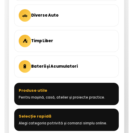
🚗
Diverse Auto
⛺
Timp Liber
🔋
Baterii și Acumulatori
Produse utile
Pentru mașină, casă, atelier și proiecte practice.
Selecție rapidă
Alegi categoria potrivită și comanzi simplu online.