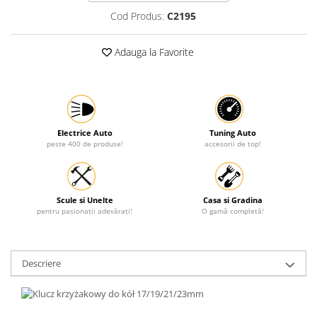
Cod Produs:
C2195
Protectia muncii
Scule Pneumatice
Adauga la Favorite
Slefuitoare
Suport auto
Suport motocicleta
Surubelnite
Electrice Auto
Tuning Auto
peste 400 de produse!
accesorii de top!
Tunuri de caldura si aeroteme
Utilaje constructie
Scule si Unelte
Casa si Gradina
pentru pasionații adevărați!
O gamă completă!
Descriere