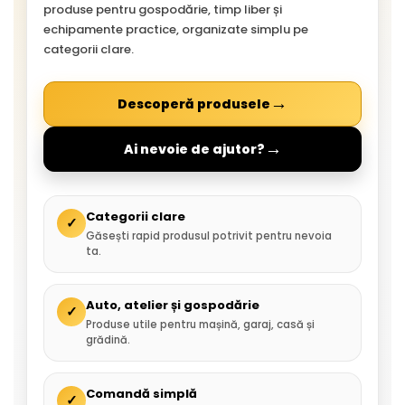
produse pentru gospodărie, timp liber și
echipamente practice, organizate simplu pe
categorii clare.
→
Descoperă produsele
→
Ai nevoie de ajutor?
Categorii clare
✓
Găsești rapid produsul potrivit pentru nevoia
ta.
Auto, atelier și gospodărie
✓
Produse utile pentru mașină, garaj, casă și
grădină.
Comandă simplă
✓