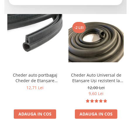
-2 LEI
Cheder auto portbagaj
Cheder Auto Universal de
Cheder de Etanșare
Etanșare Uși rezistent la
Profesional din Cauciuc -
intemperii, raze UV,
12,71 Lei
12,00 Lei
Rezistent la Apă și
îmbătrânire și temperaturi
9,60 Lei
Temperaturi Înalte, Multi-
extreme
Aplicații Vânzare la Metru
Liniar
ADAUGA IN COS
ADAUGA IN COS