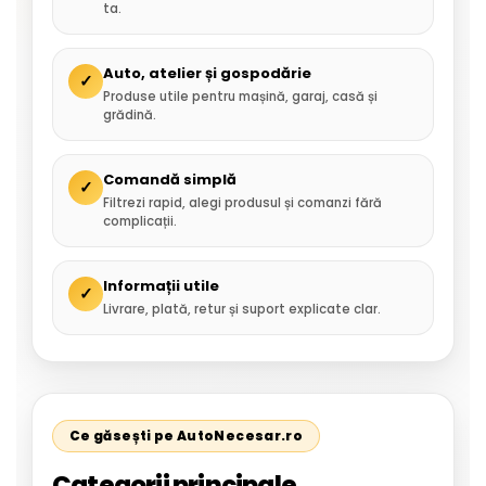
ta.
Auto, atelier și gospodărie
✓
Produse utile pentru mașină, garaj, casă și
grădină.
Comandă simplă
✓
Filtrezi rapid, alegi produsul și comanzi fără
complicații.
Informații utile
✓
Livrare, plată, retur și suport explicate clar.
Ce găsești pe AutoNecesar.ro
Categorii principale