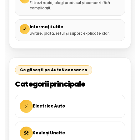
Filtrezi rapid, alegi produsul și comanzi fără
complicații.
Informații utile
✓
Livrare, plată, retur și suport explicate clar.
Ce găsești pe AutoNecesar.ro
Categorii principale
⚡
Electrice Auto
🛠
Scule și Unelte