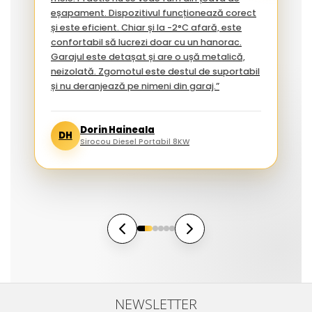
eșapament. Dispozitivul funcționează corect
și este eficient. Chiar și la -2°C afară, este
confortabil să lucrezi doar cu un hanorac.
Garajul este detașat și are o ușă metalică,
neizolată. Zgomotul este destul de suportabil
și nu deranjează pe nimeni din garaj.”
Dorin Haineala
DH
Sirocou Diesel Portabil 8KW
NEWSLETTER