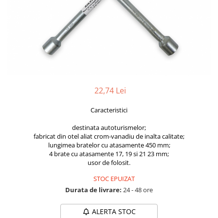
Furtune de gradina
compresoare
Mixere
Cricuri Auto Hidraulice
Pneumatice si Trapezoidale
Motocositoare si Motosape
Cricuri hidraulice
Nivela laser
Cricuri pneumatice
Pistol de vopsit
Cricuri trapezoidale
Pompe
Feon Electric
22,74 Lei
Rotopercutoare si bormasini
Generatoare curent
Taiat gresie si faianta
Gresoare
Caracteristici
Uz intern
Macarale și vinciuri
destinata autoturismelor;
Ventilatoare radiatoare
fabricat din otel aliat crom-vanadiu de inalta calitate;
Masini de gaurit si Insurubat
lungimea bratelor cu atasamente 450 mm;
umidificatoare
4 brate cu atasamente 17, 19 si 21 23 mm;
Motoare electrice
usor de folosit.
Pistol de Lipit
STOC EPUIZAT
Polizoare
Durata de livrare:
24 - 48 ore
Pompe Combustibil
ALERTA STOC
Prelungitoare