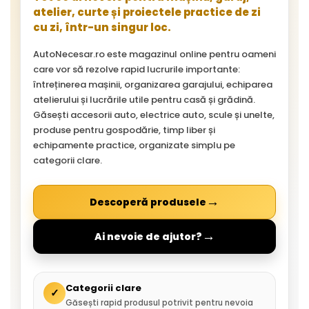
atelier, curte și proiectele practice de zi
cu zi, într-un singur loc.
AutoNecesar.ro este magazinul online pentru oameni
care vor să rezolve rapid lucrurile importante:
întreținerea mașinii, organizarea garajului, echiparea
atelierului și lucrările utile pentru casă și grădină.
Găsești accesorii auto, electrice auto, scule și unelte,
produse pentru gospodărie, timp liber și
echipamente practice, organizate simplu pe
categorii clare.
→
Descoperă produsele
→
Ai nevoie de ajutor?
Categorii clare
✓
Găsești rapid produsul potrivit pentru nevoia