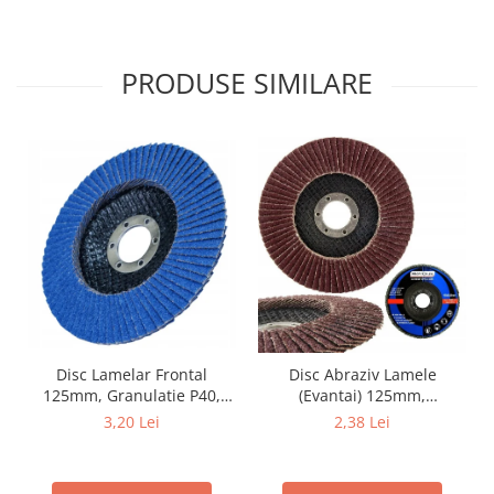
PRODUSE SIMILARE
Disc Lamelar Frontal
Disc Abraziv Lamele
125mm, Granulatie P40,
(Evantai) 125mm,
Abraziv Premium din
Granulație , pentru Metal și
3,20 Lei
2,38 Lei
Zirconiu, Prindere
Lemn, P80 125x22.2mm
22.23mm, Viteza Maxima
13300 RPM, pentru Slefuire