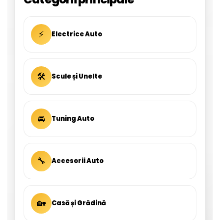
⚡
Electrice Auto
🛠
Scule și Unelte
🚘
Tuning Auto
🔧
Accesorii Auto
🏡
Casă și Grădină