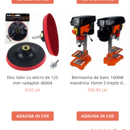
Disc taler cu velcro de 125
Bormasina de banc 1600W
mm +adaptor 46004
mandrina 16mm 5 trepte de
viteza 12233
8,02 Lei
585,85 Lei
ADAUGA IN COS
ADAUGA IN COS