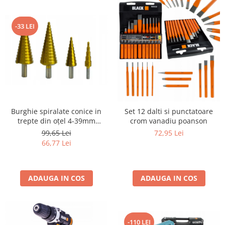
-33 LEI
Burghie spiralate conice in
Set 12 dalti si punctatoare
trepte din oțel 4-39mm
crom vanadiu poanson
4elemente
99,65 Lei
72,95 Lei
66,77 Lei
ADAUGA IN COS
ADAUGA IN COS
-110 LEI