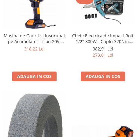
Masina de Gaurit si Insurubat
Cheie Electrica de Impact Roti
pe Acumulator Li-Ion 20V,
1/2" 800W - Cuplu 320Nm,
Mandrina Rapida 10 mm, 2
Viteza 2200 RPM, Rotatie
318,22 Lei
382,91 Lei
Viteze (1350 RPM), Ambreiaj
Stanga/Dreapta
273,01 Lei
cu 25 Trepte de Cuplu, 2
Moduri de Lucru, Include 2 x
Baterii 2.8Ah, Incarcator,
ADAUGA IN COS
Iluminare
ADAUGA IN COS