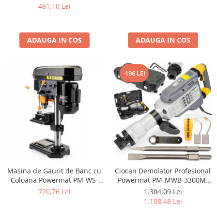
CrV
481,10 Lei
ADAUGA IN COS
ADAUGA IN COS
-196 LEI
Masina de Gaurit de Banc cu
Ciocan Demolator Profesional
Coloana Powermat PM-WS-
Powermat PM-MWB-3300M,
1600M, 1600W, Mandrina B16
3300W, Forta de Impact 65J,
720,76 Lei
1.304,09 Lei
(3-16mm), 5 Trepte de Viteza
Prindere SDS-HEX, 15.5 kg,
1.108,48 Lei
(600-2600 RPM), Scripeti din
Valiza pe Roti cu Accesorii
Aluminiu, Menghina de Lucru