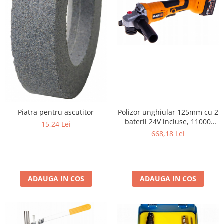
Polizor unghiular 125mm cu 2
Piatra pentru ascutitor
baterii 24V incluse, 11000
15,24 Lei
RPM
668,18 Lei
ADAUGA IN COS
ADAUGA IN COS