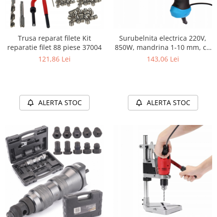
Trusa reparat filete Kit
Surubelnita electrica 220V,
reparatie filet 88 piese 37004
850W, mandrina 1-10 mm, cu
lumina LED
121,86 Lei
143,06 Lei
ALERTA STOC
ALERTA STOC