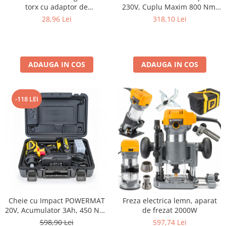
torx cu adaptor de
230V, Cuplu Maxim 800 Nm,
surubelnita
Patrat Standard 1/2 inch,
28,96 Lei
318,10 Lei
pentru Roti si Confecții
Metalice
ADAUGA IN COS
ADAUGA IN COS
-118 LEI
Cheie cu Impact POWERMAT
Freza electrica lemn, aparat
20V, Acumulator 3Ah, 450 Nm,
de frezat 2000W
Încărcător Rapid, 4 Tubulare
598,90 Lei
597,74 Lei