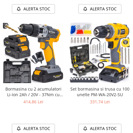
ALERTA STOC
ALERTA STOC
Bormasina cu 2 acumulatori
Set bormasina si trusa cu 100
Li-Ion 2Ah / 20V - 37Nm cu
unelte PM-WA-20V2-SU
functie burghiu cu impact
414,86 Lei
331,74 Lei
PM-WA-20V-2AT 2Ah
ALERTA STOC
ALERTA STOC