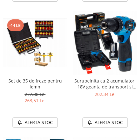
-14 LEI
Set de 35 de freze pentru
Surubelnita cu 2 acumulatori
lemn
18V geanta de transport si
incarcator
277,38 Lei
202,34 Lei
263,51 Lei
ALERTA STOC
ALERTA STOC