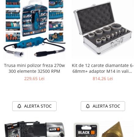
Trusa mini polizor freza 270w
Kit de 12 carote diamantate 6-
300 elemente 32500 RPM
68mm+ adaptor M14 in valiza
de aluminiu
229,65 Lei
814,26 Lei
ALERTA STOC
ALERTA STOC