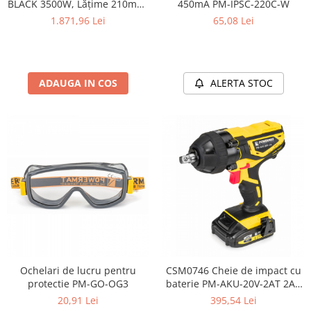
BLACK 3500W, Lățime 210mm,
450mA PM-IPSC-220C-W
Viteză 8500 rpm, Abricht
1.871,96 Lei
65,08 Lei
Profesional
ADAUGA IN COS
ALERTA STOC
Ochelari de lucru pentru
CSM0746 Cheie de impact cu
protectie PM-GO-OG3
baterie PM-AKU-20V-2AT 2Ah
20V
20,91 Lei
395,54 Lei