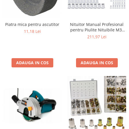
Protectia muncii
Scule Pneumatice
Nituitor Manual Profesional
Piatra mica pentru ascutitor
Slefuitoare
pentru Piulite Nituibile M3-
11,18 Lei
Suport auto
M12 Powermat PM-NIR-
211,97 Lei
110SU, Trusa Completa cu 7
Suport motocicleta
Capete si 100 Piulite Incluse
Surubelnite
Tunuri de caldura si aeroteme
ADAUGA IN COS
ADAUGA IN COS
Utilaje constructie