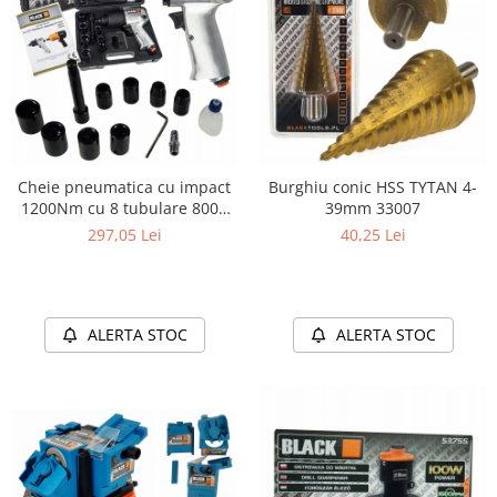
Cheie pneumatica cu impact
Burghiu conic HSS TYTAN 4-
1200Nm cu 8 tubulare 8000
39mm 33007
rpm 12203
297,05 Lei
40,25 Lei
ALERTA STOC
ALERTA STOC