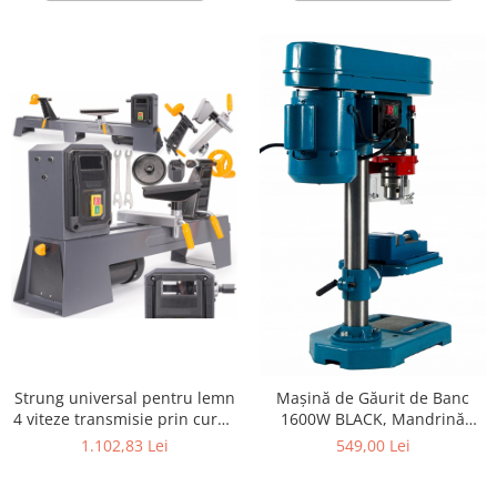
Strung universal pentru lemn
Mașină de Găurit de Banc
4 viteze transmisie prin curea
1600W BLACK, Mandrină
600W
16mm, 5 Viteze + Menghină
1.102,83 Lei
549,00 Lei
Inclusă