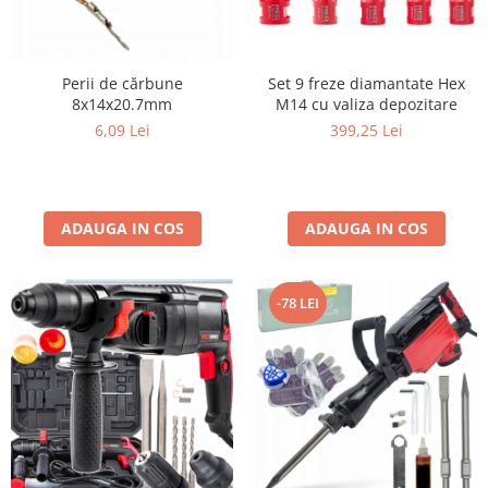
Perii de cărbune
Set 9 freze diamantate Hex
8x14x20.7mm
M14 cu valiza depozitare
6,09 Lei
399,25 Lei
ADAUGA IN COS
ADAUGA IN COS
-78 LEI