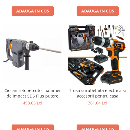
Inclusa
ADAUGA IN COS
ADAUGA IN COS
Ciocan rotopercutor hammer
Trusa surubelnita electrica si
de impact SDS Plus putere
accesorii pentru casa
2600W
498,65 Lei
361,64 Lei
ADAUGA IN COS
ADAUGA IN COS