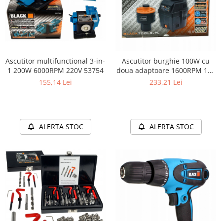
Ascutitor multifunctional 3-in-
Ascutitor burghie 100W cu
1 200W 6000RPM 220V 53754
doua adaptoare 1600RPM 118
°
155,14 Lei
233,21 Lei
ALERTA STOC
ALERTA STOC