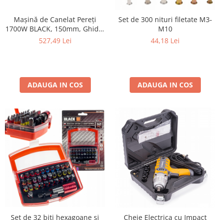
Mașină de Canelat Pereți
Set de 300 nituri filetate M3-
1700W BLACK, 150mm, Ghidaj
M10
Laser, Adâncime 40mm +
527,49 Lei
44,18 Lei
Valiză
ADAUGA IN COS
ADAUGA IN COS
Set de 32 biti hexagoane si
Cheie Electrica cu Impact