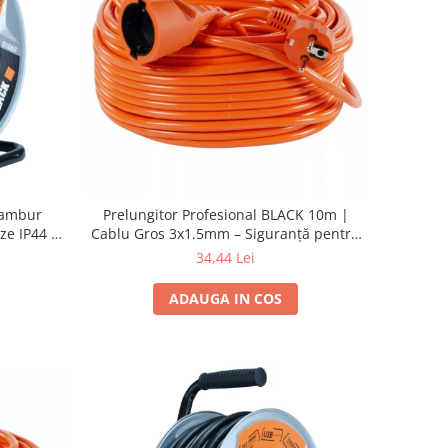
Tambur
Prelungitor Profesional BLACK 10m |
ze IP44 +
Cablu Gros 3x1.5mm – Siguranță pentru
Scule de Putere
34,44 Lei
ADAUGA IN COS