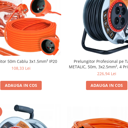
Prelungitor 50m Cablu 3x1.5mm² IP20
Prelungitor Profesional pe 
METALIC, 50m, 3x2.5mm², 4 Pri
108,33 Lei
2x USB,
226,94 Lei
ADAUGA IN COS
ADAUGA IN COS
I