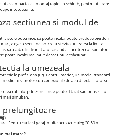
 solutie compacta, cu montaj rapid. In schimb, pentru utilizare
proape intotdeauna.
aza sectiunea si modul de
t la scule puternice, se poate incalzi, poate produce pierderi
i, alege o sectiune potrivita si evita utilizarea la limita.
esfasoara cablul suficient atunci cand alimentezi consumatori
 se poate incalzi mai mult decat unul desfasurat.
otectia la umezeala
tectia la praf si apa (IP). Pentru interior, un model standard
it mediului si protejeaza conexiunile de apa directa, noroi si
recerea cablului prin zone unde poate fi taiat sau prins si nu
i mari simultan.
e prelungitoare
leg?
re. Pentru curte si garaj, multe persoane aleg 20-50 m, in
ne mai mare?