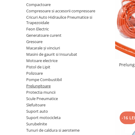
Furtune de gradina
compresoare
Compactoare
Mixere
Cricuri Auto Hidraulice
Compresoare si accesorii compresoare
Pneumatice si Trapezoidale
Cricuri Auto Hidraulice Pneumatice si
Motocositoare si Motosape
Trapezoidale
Cricuri hidraulice
Nivela laser
Feon Electric
Cricuri pneumatice
Generatoare curent
Pistol de vopsit
Cricuri trapezoidale
Gresoare
Pompe
Macarale și vinciuri
Feon Electric
Masini de gaurit si Insurubat
Rotopercutoare si bormasini
Generatoare curent
Motoare electrice
Taiat gresie si faianta
Pistol de Lipit
Gresoare
Polizoare
Uz intern
Macarale și vinciuri
Pompe Combustibil
Ventilatoare radiatoare
Prelungitoare
Masini de gaurit si Insurubat
umidificatoare
Protectia muncii
Motoare electrice
Scule Pneumatice
Slefuitoare
Pistol de Lipit
Suport auto
Polizoare
-16 LE
Suport motocicleta
Surubelnite
Pompe Combustibil
Tunuri de caldura si aeroteme
Prelungitoare