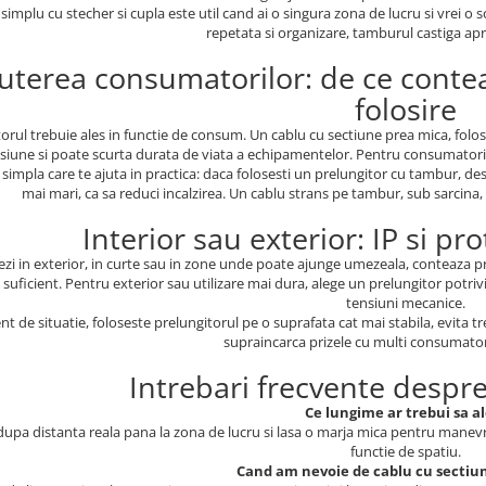
simplu cu stecher si cupla este util cand ai o singura zona de lucru si vrei o
repetata si organizare, tamburul castiga a
uterea consumatorilor: de ce conte
folosire
orul trebuie ales in functie de consum. Un cablu cu sectiune prea mica, folosi
siune si poate scurta durata de viata a echipamentelor. Pentru consumatori mar
 simpla care te ajuta in practica: daca folosesti un prelungitor cu tambur, d
mai mari, ca sa reduci incalzirea. Un cablu strans pe tambur, sub sarcina,
Interior sau exterior: IP si pr
ezi in exterior, in curte sau in zone unde poate ajunge umezeala, conteaza pro
 suficient. Pentru exterior sau utilizare mai dura, alege un prelungitor potriv
tensiuni mecanice.
nt de situatie, foloseste prelungitorul pe o suprafata cat mai stabila, evita t
supraincarca prizele cu multi consumator
Intrebari frecvente despr
Ce lungime ar trebui sa a
dupa distanta reala pana la zona de lucru si lasa o marja mica pentru manevra
functie de spatiu.
Cand am nevoie de cablu cu sectiu