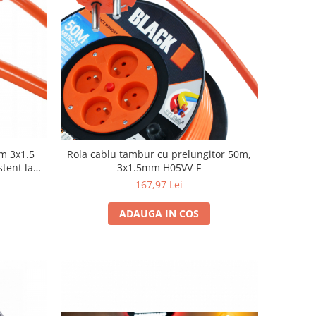
0m 3x1.5
Rola cablu tambur cu prelungitor 50m,
tent la
3x1.5mm H05VV-F
ructii
167,97 Lei
ADAUGA IN COS