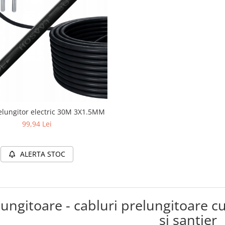
elungitor electric 30M 3X1.5MM
99,94 Lei
ALERTA STOC
lungitoare - cabluri prelungitoare c
si santier