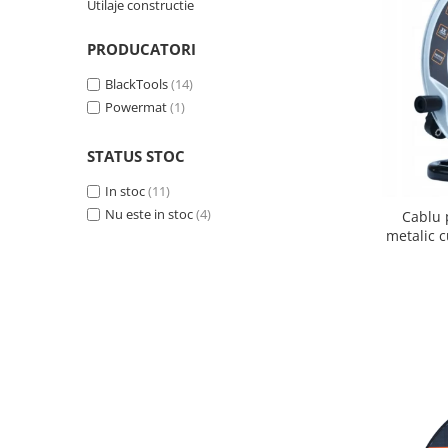
Utilaje constructie
Protectia muncii
PRODUCATORI
Scule Pneumatice
BlackTools
(14)
Slefuitoare
Powermat
(1)
Suport auto
Suport motocicleta
STATUS STOC
Surubelnite
In stoc
(11)
Tunuri de caldura si aeroteme
Nu este in stoc
(4)
Cablu 
metalic cu 2 prize USB dimensiuni cablu
Utilaje constructie