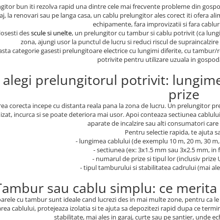
itor bun iti rezolva rapid una dintre cele mai frecvente probleme din gospodari
aj, la renovari sau pe langa casa, un cablu prelungitor ales corect iti ofera al
echipamente, fara improvizatii si fara cablu
losesti des
scule si unelte
, un prelungitor cu tambur si cablu potrivit (ca lungi
zona, ajungi usor la punctul de lucru si reduci riscul de supraincalzi
asta categorie gasesti prelungitoare electrice cu lungimi diferite, cu tambur/
potrivite pentru utilizare uzuala in gospoda
alegi prelungitorul potrivit: lungim
prize
ea corecta incepe cu distanta reala pana la zona de lucru. Un prelungitor prea 
zat, incurca si se poate deteriora mai usor. Apoi conteaza sectiunea cablulu
aparate de incalzire sau alti consumatori care
Pentru selectie rapida, te ajuta sa 
- lungimea cablului (de exemplu 10 m, 20 m, 30 m, 
- sectiunea (ex: 3x1.5 mm sau 3x2.5 mm, in
- numarul de prize si tipul lor (inclusiv prize
- tipul tamburului si stabilitatea cadrului (mai ales
Tambur sau cablu simplu: ce merita 
arele cu tambur sunt ideale cand lucrezi des in mai multe zone, pentru ca le 
rea cablului, protejeaza izolatia si te ajuta sa depozitezi rapid dupa ce ter
stabilitate, mai ales in garaj, curte sau pe santier, unde 