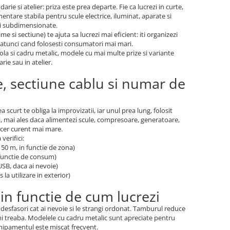
e si atelier: priza este prea departe. Fie ca lucrezi in curte,
imentare stabila pentru scule electrice, iluminat, aparate si
ri subdimensionate.
me si sectiune) te ajuta sa lucrezi mai eficient: iti organizezi
re atunci cand folosesti consumatori mai mari.
rola si cadru metalic, modele cu mai multe prize si variante
rie sau in atelier.
e, sectiune cablu si numar de
scurt te obliga la improvizatii, iar unul prea lung, folosit
i, mai ales daca alimentezi scule, compresoare, generatoare,
 cer curent mai mare.
verifici:
50 m, in functie de zona)
 functie de consum)
 USB, daca ai nevoie)
 la utilizare in exterior)
in functie de cum lucrezi
desfasori cat ai nevoie si le strangi ordonat. Tamburul reduce
mini treaba. Modelele cu cadru metalic sunt apreciate pentru
echipamentul este miscat frecvent.