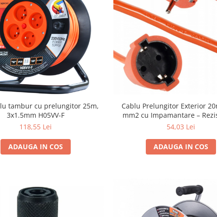
lu tambur cu prelungitor 25m,
Cablu Prelungitor Exterior 2
3x1.5mm H05VV-F
mm2 cu Impamantare – Rezis
Intemperii, Gradina si Const
118,55 Lei
54,03 Lei
ADAUGA IN COS
ADAUGA IN COS