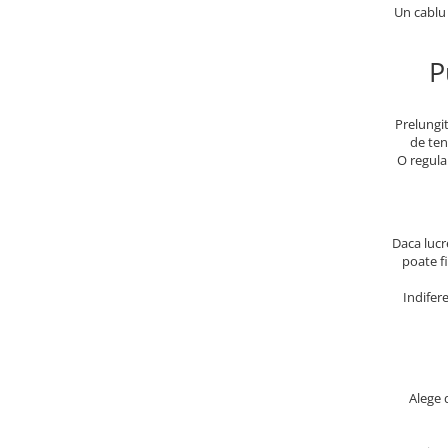
Un cablu 
P
Prelungit
de ten
O regula
Daca lucr
poate fi
Indifere
Alege 