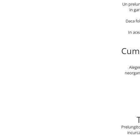
Un prelung
in gar
Daca fo
In ace
Cum 
Aleger
neorgani
Prelungito
incurca