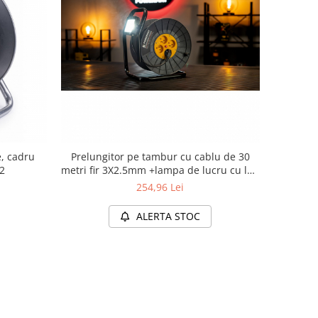
e, cadru
Prelungitor pe tambur cu cablu de 30
m2
metri fir 3X2.5mm +lampa de lucru cu led
20W
254,96 Lei
ALERTA STOC