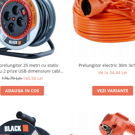
prelungitor 25 metri cu stativ
Prelungitor electric 30m 3
de la 34,44 Lei
3 x 2,5 mm
176,79 Lei
160,56 Lei
ADAUGA IN COS
VEZI VARIANTE