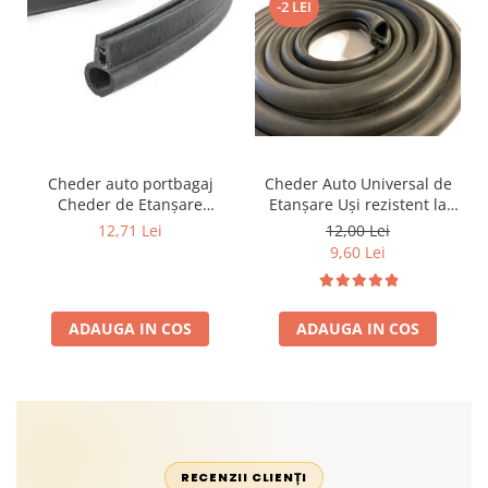
-2 LEI
Cheder auto portbagaj
Cheder Auto Universal de
Cheder de Etanșare
Etanșare Uși rezistent la
Profesional din Cauciuc -
intemperii, raze UV,
12,71 Lei
12,00 Lei
Rezistent la Apă și
îmbătrânire și temperaturi
9,60 Lei
Temperaturi Înalte, Multi-
extreme
Aplicații Vânzare la Metru
Liniar
ADAUGA IN COS
ADAUGA IN COS
RECENZII CLIENȚI