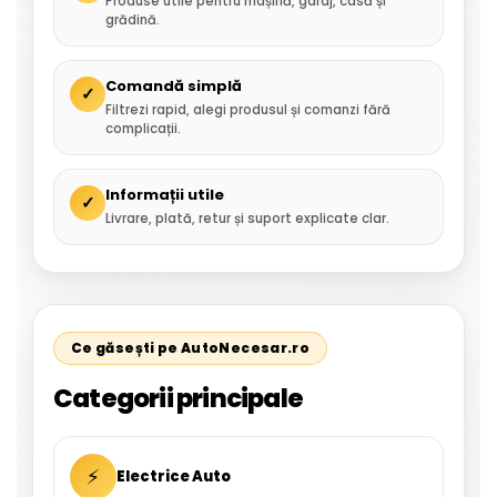
Produse utile pentru mașină, garaj, casă și
grădină.
Comandă simplă
✓
Filtrezi rapid, alegi produsul și comanzi fără
complicații.
Informații utile
✓
Livrare, plată, retur și suport explicate clar.
Ce găsești pe AutoNecesar.ro
Categorii principale
⚡
Electrice Auto