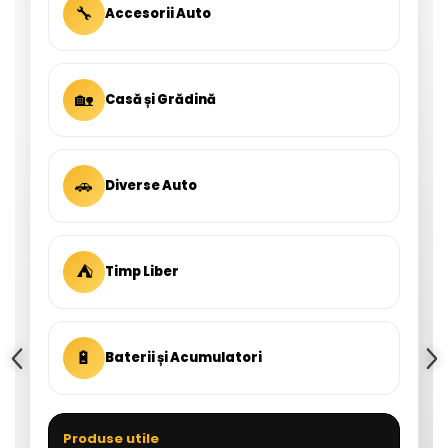
🔧
Accesorii Auto
🏡
Casă și Grădină
🚗
Diverse Auto
⛺
Timp Liber
🔋
Baterii și Acumulatori
Produse utile