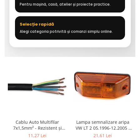
Pentru mașină, casă, atelier și proiecte practice.
Selecție rapidă
Alegi categoria potrivită și comanzi simplu online.
Cablu Auto Multifilar
Lampa semnalizare aripa
7x1,5mm² - Rezistent și
VW LT 2 05.1996-12.2005 ;
Flexibil pentru Remorci 12V-
Mercedes Sprinter 1995-
11,27 Lei
21,61 Lei
24V
2002, 512D-814 DA; Actros