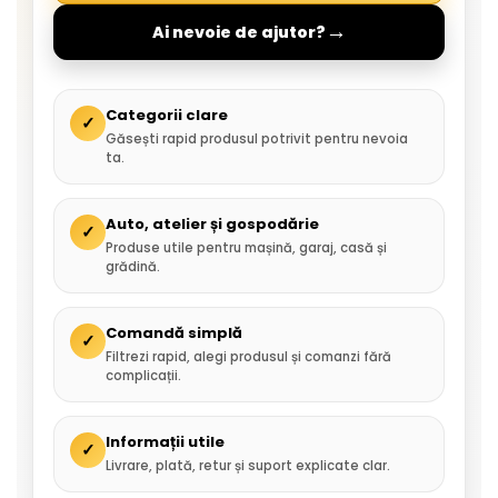
→
Ai nevoie de ajutor?
Categorii clare
✓
Găsești rapid produsul potrivit pentru nevoia
ta.
Auto, atelier și gospodărie
✓
Produse utile pentru mașină, garaj, casă și
grădină.
Comandă simplă
✓
Filtrezi rapid, alegi produsul și comanzi fără
complicații.
Informații utile
✓
Livrare, plată, retur și suport explicate clar.