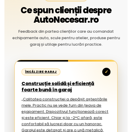
Ce spun clienții despre
AutoNecesar.ro
Feedback din partea clienților care au comandat
echipamente auto, scule pentru atelier, produse pentru
garaj și utilaje pentru lucrări practice.
✓
ÎNCĂLZIRE GARAJ
Construcție solidă și eficiență
foarte bună în garaj
„Calitatea construcției a depășit așteptările
mele. Practic nu se vede fum din țeava de
eșapament. Dispozitivul funcționează corect
și este eficient. Chiar și la -2°C afară, este
confortabil să lucrezi doar cu un hanorac.
Garajul este detașat și are o ușă metalică,