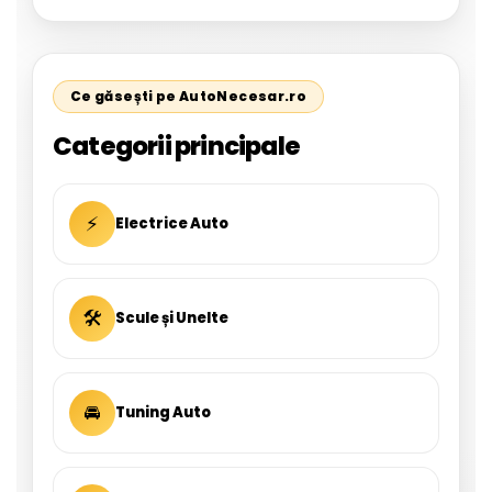
Ce găsești pe AutoNecesar.ro
Categorii principale
⚡
Electrice Auto
🛠
Scule și Unelte
🚘
Tuning Auto