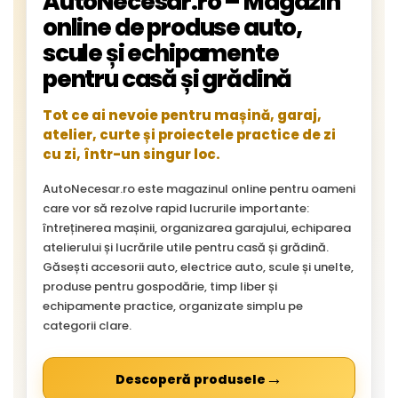
AutoNecesar.ro – Magazin
online de produse auto,
scule și echipamente
pentru casă și grădină
Tot ce ai nevoie pentru mașină, garaj,
atelier, curte și proiectele practice de zi
cu zi, într-un singur loc.
AutoNecesar.ro este magazinul online pentru oameni
care vor să rezolve rapid lucrurile importante:
întreținerea mașinii, organizarea garajului, echiparea
atelierului și lucrările utile pentru casă și grădină.
Găsești accesorii auto, electrice auto, scule și unelte,
produse pentru gospodărie, timp liber și
echipamente practice, organizate simplu pe
categorii clare.
→
Descoperă produsele