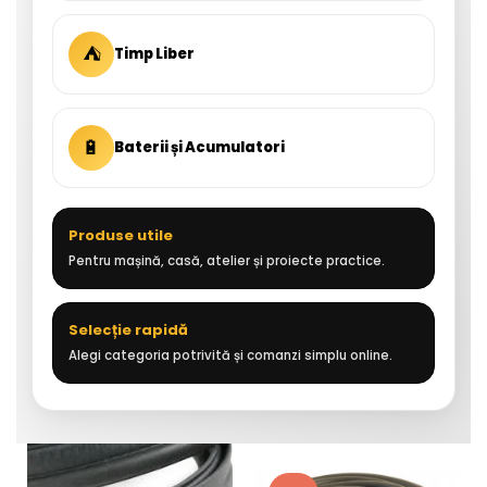
⛺
Timp Liber
🔋
Baterii și Acumulatori
Produse utile
Pentru mașină, casă, atelier și proiecte practice.
Selecție rapidă
Alegi categoria potrivită și comanzi simplu online.