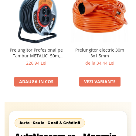
Prelungitor Profesional pe
Prelungitor electric 30m
Tambur METALIC, 50m,
3x1.5mm
3x2.5mm², 4 Prize IP44 + 2x
226,94 Lei
de la 34,44 Lei
USB,
ADAUGA IN COS
VEZI VARIANTE
Auto · Scule · Casă & Grădină