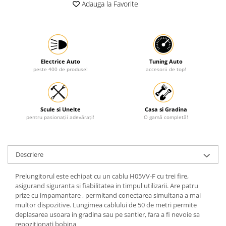
Adauga la Favorite
Protectia muncii
Scule Pneumatice
Slefuitoare
Suport auto
Electrice Auto
Tuning Auto
peste 400 de produse!
accesorii de top!
Suport motocicleta
Surubelnite
Tunuri de caldura si aeroteme
Scule si Unelte
Casa si Gradina
pentru pasionații adevărați!
O gamă completă!
Utilaje constructie
Descriere
Prelungitorul este echipat cu un cablu H05VV-F cu trei fire,
asigurand siguranta si fiabilitatea in timpul utilizarii. Are patru
prize cu impamantare , permitand conectarea simultana a mai
multor dispozitive. Lungimea cablului de 50 de metri permite
deplasarea usoara in gradina sau pe santier, fara a fi nevoie sa
repozitionati bobina