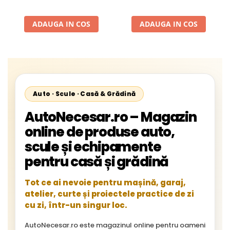
1996-2002; Unimog 1949-;
Neoplan Euroliner,
ADAUGA IN COS
ADAUGA IN COS
Starliner,Centroliner,
Cityliner;
Auto · Scule · Casă & Grădină
AutoNecesar.ro – Magazin
online de produse auto,
scule și echipamente
pentru casă și grădină
Tot ce ai nevoie pentru mașină, garaj,
atelier, curte și proiectele practice de zi
cu zi, într-un singur loc.
AutoNecesar.ro este magazinul online pentru oameni