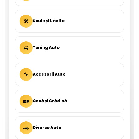
🛠
Scule și Unelte
🚘
Tuning Auto
🔧
Accesorii Auto
🏡
Casă și Grădină
🚗
Diverse Auto