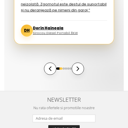
neizolată. Zgomotul este destul de suportabil
și nu deranjează pe nimeni din garaj.”
Dorin Haineala
DH
Sirocou Diesel Portabil 8KW
NEWSLETTER
Nu rata ofertele si promotiile noastre