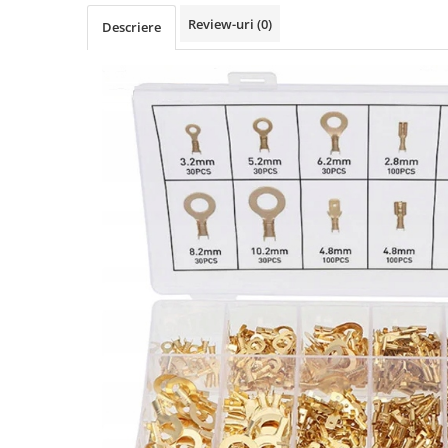
Review-uri
(0)
Protectia muncii
Descriere
Scule Pneumatice
Slefuitoare
Suport auto
Suport motocicleta
Surubelnite
Tunuri de caldura si aeroteme
Utilaje constructie