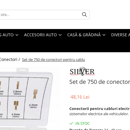
G AUTO
ACCESORII AUTO
CASĂ & GRĂDINĂ
DIVERSE 
 Conectori /
Set de 750 de conectori pentru cablu
Set de 750 de conector
48,16 Lei
Conectorii pentru cabluri electr
sistemelor electrice ale vehiculelor.
IN STOC
Durata de livrare:
24 - 48 ore