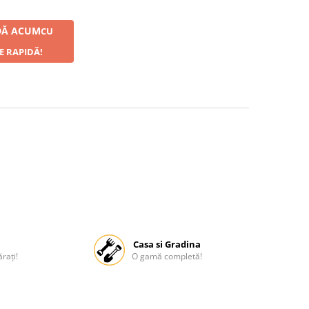
Ă ACUM
CU
E RAPIDĂ!
Casa si Gradina
rați!
O gamă completă!