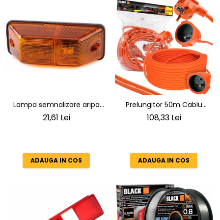
Lampa semnalizare aripa
Prelungitor 50m Cablu
VW LT 2 05.1996-12.2005 ;
3x1.5mm² IP20
21,61 Lei
108,33 Lei
Mercedes Sprinter 1995-
2002, 512D-814 DA; Actros
1996-2002; Unimog 1949-;
Neoplan Euroliner,
ADAUGA IN COS
ADAUGA IN COS
Starliner,Centroliner,
Cityliner;