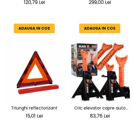
bucati, reglabile cu clichet si
CO2 POWERMAT 8 Litri, 150
120,79 Lei
299,00 Lei
stift de siguranta
Bari, Standard EN 1964-1, Tub
pentru Sudura MIG-MAG si
Industrie (Butelie Goala)
ADAUGA IN COS
ADAUGA IN COS
Triunghi reflectorizant
Cric elevator capre auto
pentru sprijin 3 tone
15,01 Lei
83,76 Lei