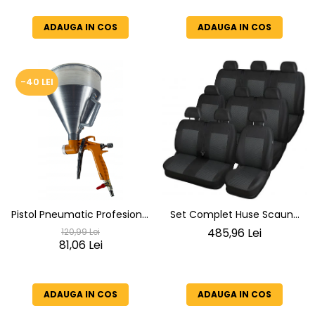
ADAUGA IN COS
ADAUGA IN COS
-40 LEI
Pistol Pneumatic Profesional
Set Complet Huse Scaune
pentru Tencuială și Vopsea
Opel Vivaro (8+1 Locuri) -
485,96 Lei
120,99 Lei
BLACK-22100
81,06 Lei
Material Textil Premium
ADAUGA IN COS
ADAUGA IN COS