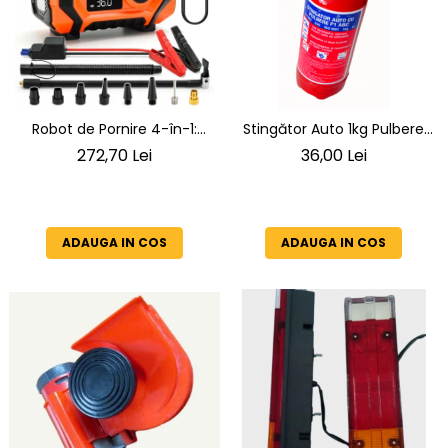
Robot de Pornire 4-în-1:
Stingător Auto 1kg Pulbere
Jump Starter 6000A +
ABC cu Manometru (Ceas),
272,70 Lei
36,00 Lei
Compresor Digital +
Tip P1 BETA-L, Fabricație
Powerbank + Lanternă LED
ianuarie 2026
SN6014
ADAUGA IN COS
ADAUGA IN COS