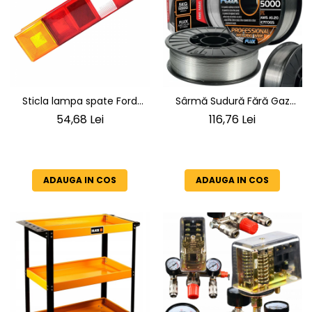
Sticla lampa spate Ford
Sârmă Sudură Fără Gaz
Transit dispersor lampa
(Flux) 0.8 mm, 5 kg, E71T-GS
54,68 Lei
116,76 Lei
spate
BLACK, Autoprotejată
ADAUGA IN COS
ADAUGA IN COS