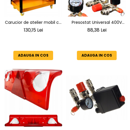
Carucior de atelier mobil cu
Presostat Universal 400V
3 rafturi, capacitate 100 kg,
(Trifazic) cu Reductor si
130,15 Lei
88,38 Lei
portocaliu, structura din
Colector Complet pentru
otel, maner si suport scule,
Compresor 100L - 500L
4 Roti (2 Pivotante)
ADAUGA IN COS
ADAUGA IN COS