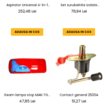
Aspirator Universal 4-în-1
Set surubelnite izolate
Pentru Cenușă, Șemineu,
profesionale VDE, 13 Piese,
252,48 Lei
76,94 Lei
Atelier și Casă SN125
1000V, QUICK SWAP si Trusa
Compacta
ADAUGA IN COS
ADAUGA IN COS
Geam lampa stop MAN TGA
Contact general 2500A
- MERCEDES SPRINTER partea
47,85 Lei
51,27 Lei
stanga