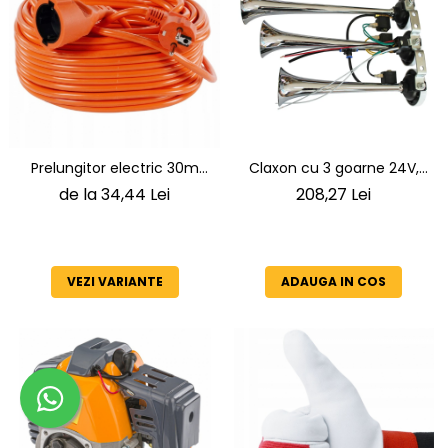
Claxon cu 3 goarne 24V,
Prelungitor electric 30m
melodie pe aer pentru
3x1.5mm
208,27 Lei
de la 34,44 Lei
camion şi TIR
ADAUGA IN COS
VEZI VARIANTE