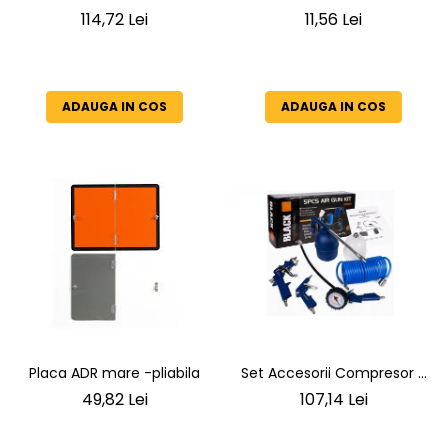
Profesional 37 cm, 12V,
114,72 Lei
11,56 Lei
150dB, Tip Train Horn,
Compresor Inclus, Zinc
Cromat
ADAUGA IN COS
ADAUGA IN COS
Placa ADR mare -pliabila
Set Accesorii Compresor 5
Piese BLACK, Pistol Vopsit,
49,82 Lei
107,14 Lei
Umflat, Suflat, Spălat și
Furtun Spiralat