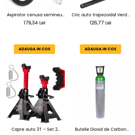
Aspirator cenusa semineu
Cric auto trapezoidal Verda
1650W recipient metalic 20 L
Cric foarfeca 2t 104 - 425
179,34 Lei
126,77 Lei
SN2018
mm cu clichet, coloana de
otel si suport de cauciuc
SN4568
ADAUGA IN COS
ADAUGA IN COS
Capre auto 3T – Set 2
Butelie Dioxid de Carbon