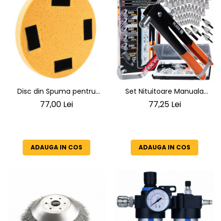
Disc din Spuma pentru
Set Nituitoare Manuala
Masina de Slefuit si Finisat
Profesionala pentru Piulite
77,00 Lei
77,25 Lei
Tencuieli, 390 mm, Prindere
Nit M3-M8 BLACKTOOLS
Velcro (Arici
38208, 106 Piese
ADAUGA IN COS
ADAUGA IN COS