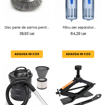
Disc perie de sarma pentru
Filtru aer separator
motocoasa
decantor, cu suport
39,93 Lei
84,29 Lei
prindere, conexiune rapida
ADAUGA IN COS
ADAUGA IN COS