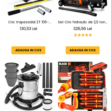
Cric trapezoidal 2T 105-
Set Cric hidraulic de 2,5 tone
410mm cu clichet si o cheie
+ doua suporturi cu o
130,53 Lei
326,56 Lei
telescopica pentru roti
capacitate de ridicare de 3T
SN4549
ADAUGA IN COS
ADAUGA IN COS