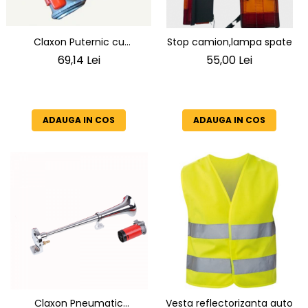
Claxon Puternic cu
Stop camion,lampa spate
Compresor 139 dB 12V | Kit
69,14 Lei
55,00 Lei
Complet
ADAUGA IN COS
ADAUGA IN COS
Claxon Pneumatic
Vesta reflectorizanta auto