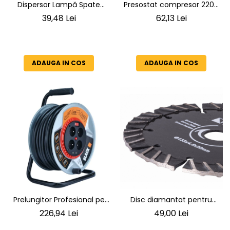
Dispersor Lampă Spate
Presostat compresor 220V
Europoint II | Compatibil
12bar 2 cai
39,48 Lei
62,13 Lei
Schmitz, Krone, Kögel
ADAUGA IN COS
ADAUGA IN COS
Prelungitor Profesional pe
Disc diamantat pentru
Tambur METALIC, 50m,
ceramica,beton,tigla
226,94 Lei
49,00 Lei
3x2.5mm², 4 Prize IP44 + 2x
diametru 133 mm grosimea