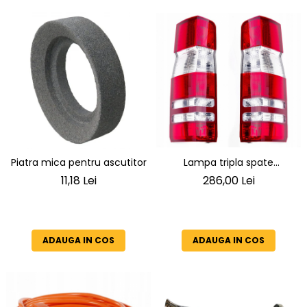
Lampa tripla spate
Piatra mica pentru ascutitor
Mercedes Sprinter dreapta
286,00 Lei
11,18 Lei
ADAUGA IN COS
ADAUGA IN COS