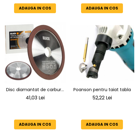
ADAUGA IN COS
ADAUGA IN COS
Poanson pentru taiat tabla
Disc diamantat de carbură
cimentată 125x10x22 MM
52,22 Lei
41,03 Lei
ADAUGA IN COS
ADAUGA IN COS