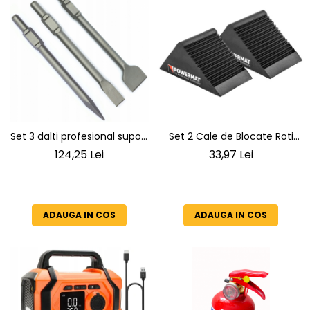
Set 3 dalti profesional suport
Set 2 Cale de Blocate Roti
HEX 30-30 mm hexagonal
din Cauciuc Powermat PM-
124,25 Lei
33,97 Lei
SN1404
GKPK-133T, 135x80x60 mm,
Pene Oprire Auto si Utilitare,
Rezistente la Uleiuri
ADAUGA IN COS
ADAUGA IN COS