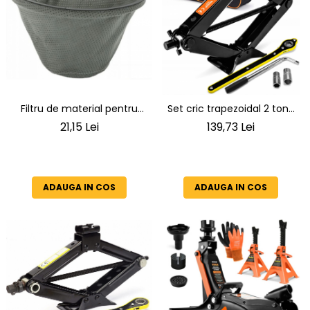
Filtru de material pentru
Set cric trapezoidal 2 tone
aspirator de semineu
un clichet o husa si o cheie
21,15 Lei
139,73 Lei
cenusa cu un diametru de
telescopica pentru roti
295 mm (29,5 cm)
SN4550
adancimea filtrului -
aproximativ 200 mm SN121,
ADAUGA IN COS
ADAUGA IN COS
SN184, SN2018