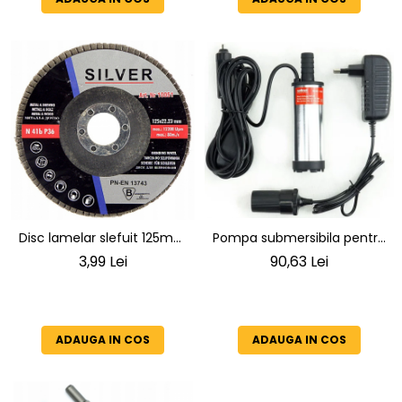
Pompa submersibila pentru
Disc lamelar slefuit 125mm
motorina Sellnet 12V 230V
granulatie P36
90,63 Lei
3,99 Lei
38mm cu adaptor pentru
bricheta SN909-230V
ADAUGA IN COS
ADAUGA IN COS