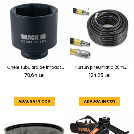
Cheie tubulara de impact
Furtun pneumatic 20m
de 80mm
10x17mm flexibil pentru
78,64 Lei
124,25 Lei
compresor rezistent la ulei
SN6012
ADAUGA IN COS
ADAUGA IN COS