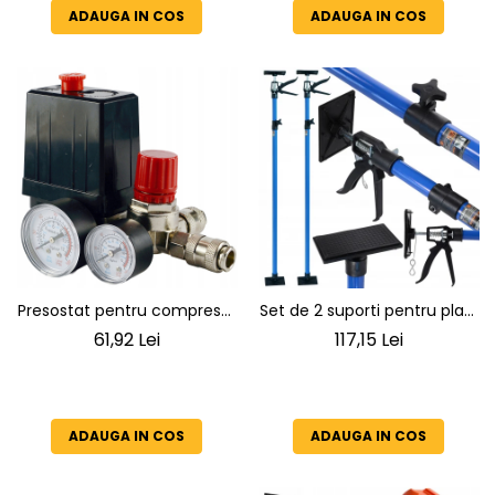
SN4570
ADAUGA IN COS
ADAUGA IN COS
Presostat pentru compresor
Set de 2 suporti pentru placi
230V
de rigips inaltimea maxima
61,92 Lei
117,15 Lei
290cm
ADAUGA IN COS
ADAUGA IN COS