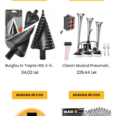
Burghiu în Trepte HSS 4-52
Claxon Muzical Pneumatic
mm BLACK, Oțel Rapid
145 dB | 3 Goarne Cromate
34,02 Lei
229,44 Lei
HSS4241, Prindere 12mm
Premium | 6 Melodii
Selectabile
ADAUGA IN COS
ADAUGA IN COS