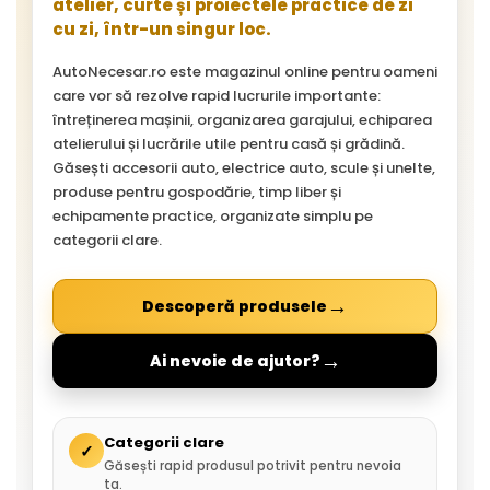
atelier, curte și proiectele practice de zi
cu zi, într-un singur loc.
AutoNecesar.ro este magazinul online pentru oameni
care vor să rezolve rapid lucrurile importante:
întreținerea mașinii, organizarea garajului, echiparea
atelierului și lucrările utile pentru casă și grădină.
Găsești accesorii auto, electrice auto, scule și unelte,
produse pentru gospodărie, timp liber și
echipamente practice, organizate simplu pe
categorii clare.
→
Descoperă produsele
→
Ai nevoie de ajutor?
Categorii clare
✓
Găsești rapid produsul potrivit pentru nevoia
ta.