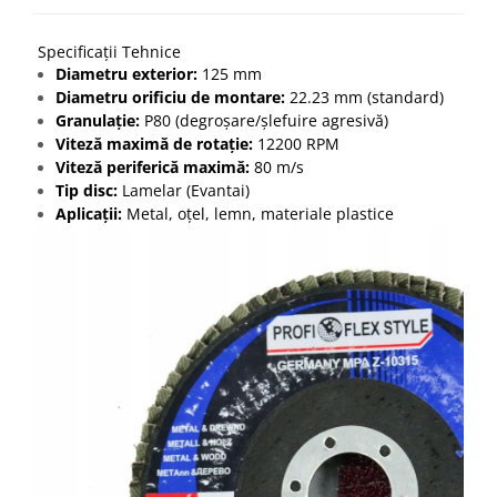
Specificații Tehnice
Diametru exterior:
125 mm
Diametru orificiu de montare:
22.23 mm (standard)
Granulație:
P80 (degroșare/șlefuire agresivă)
Viteză maximă de rotație:
12200 RPM
Viteză periferică maximă:
80 m/s
Tip disc:
Lamelar (Evantai)
Aplicații:
Metal, oțel, lemn, materiale plastice