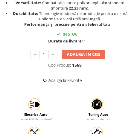
Versatilitate:
Compatibil cu orice polizor unghiular standard
Protectia muncii
(montură
22.23 mm
).
Durabilitate:
Tehnologie modernă de producție pentru o uzură
Scule Pneumatice
uniformă și o viață utilă prelungită.
Performanță și precizie pentru atelierul tău
Slefuitoare
IN STOC
Suport auto
Durata de livrare:
1
Suport motocicleta
ADAUGA IN COS
Surubelnite
Tunuri de caldura si aeroteme
Cod Produs:
1568
Utilaje constructie
Adauga la Favorite
Electrice Auto
Tuning Auto
peste 400 de produse!
accesorii de top!