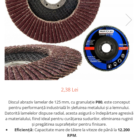
Furtune de gradina
compresoare
Mixere
Cricuri Auto Hidraulice
Pneumatice si Trapezoidale
Motocositoare si Motosape
Cricuri hidraulice
Nivela laser
Cricuri pneumatice
Pistol de vopsit
Cricuri trapezoidale
Pompe
Feon Electric
Rotopercutoare si bormasini
Generatoare curent
Taiat gresie si faianta
Gresoare
Uz intern
Macarale și vinciuri
Ventilatoare radiatoare
Masini de gaurit si Insurubat
2,38 Lei
umidificatoare
Motoare electrice
Discul abraziv lamelar de 125 mm, cu granulație
P80
, este conceput
pentru performanță industrială în șlefuirea metalului și a lemnului.
Pistol de Lipit
Datorită lamelelor dispuse radial, acesta asigură o îndepărtare agresivă
Polizoare
a materialului, fiind ideal pentru curățarea sudurilor, eliminarea ruginii
și pregătirea suprafețelor pentru finisare.
Pompe Combustibil
Eficiență:
Capacitate mare de tăiere la viteze de până la
12.200
RPM
.
Prelungitoare