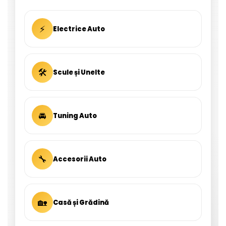
⚡
Electrice Auto
🛠
Scule și Unelte
🚘
Tuning Auto
🔧
Accesorii Auto
🏡
Casă și Grădină