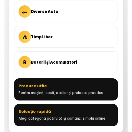
🚗
Diverse Auto
⛺
Timp Liber
🔋
Baterii și Acumulatori
Produse utile
Pentru mașină, casă, atelier și proiecte practice.
Selecție rapidă
Alegi categoria potrivită și comanzi simplu online.