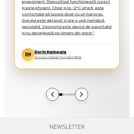
eșapament. Dispozitivul funcționează corect
și este eficient. Chiar și la -2°C afară, este
confortabil să lucrezi doar cu un hanorac.
Garajul este detașat și are o ușă metalică,
neizolată. Zgomotul este destul de suportabil
și nu deranjează pe nimeni din garaj.”
Dorin Haineala
DH
Sirocou Diesel Portabil 8KW
NEWSLETTER