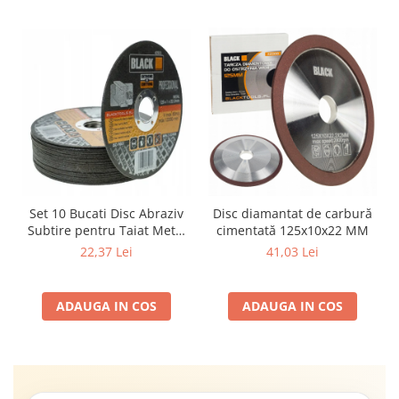
Set 10 Bucati Disc Abraziv
Disc diamantat de carbură
Subtire pentru Taiat Metal
cimentată 125x10x22 MM
si Inox 125 x 1 x 22.2 mm,
22,37 Lei
41,03 Lei
Profil Plat Heavy-Duty
(Model 42503)
ADAUGA IN COS
ADAUGA IN COS