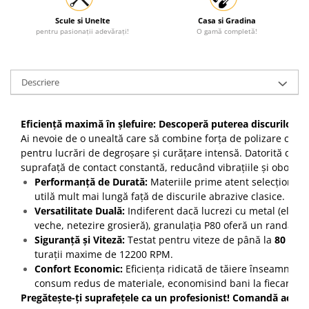
Scule si Unelte
Casa si Gradina
pentru pasionații adevărați!
O gamă completă!
Descriere
Eficiență maximă în șlefuire: Descoperă puterea discurilor 
Ai nevoie de o unealtă care să combine forța de polizare cu fi
pentru lucrări de degroșare și curățare intensă. Datorită dispu
suprafață de contact constantă, reducând vibrațiile și oboseal
Performanță de Durată:
Materiile prime atent selecționate
utilă mult mai lungă față de discurile abrazive clasice.
Versatilitate Duală:
Indiferent dacă lucrezi cu metal (elimi
veche, netezire grosieră), granulația P80 oferă un randame
Siguranță și Viteză:
Testat pentru viteze de până la
80 m/s
turații maxime de 12200 RPM.
Confort Economic:
Eficiența ridicată de tăiere înseamnă ma
consum redus de materiale, economisind bani la fiecare pr
Pregătește-ți suprafețele ca un profesionist! Comandă acum 