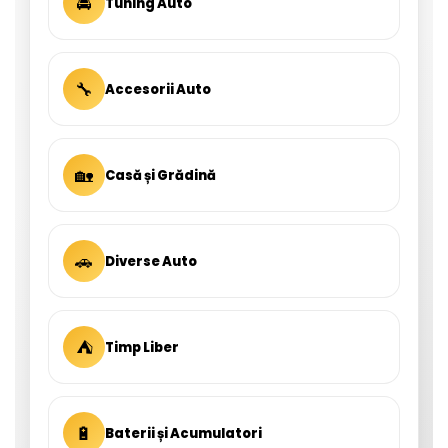
🚘
Tuning Auto
🔧
Accesorii Auto
🏡
Casă și Grădină
🚗
Diverse Auto
⛺
Timp Liber
🔋
Baterii și Acumulatori