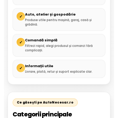
Auto, atelier și gospodărie
✓
Produse utile pentru mașină, garaj, casă și
grădină.
Comandă simplă
✓
Filtrezi rapid, alegi produsul și comanzi fără
complicații.
Informații utile
✓
Livrare, plată, retur și suport explicate clar.
Ce găsești pe AutoNecesar.ro
Categorii principale