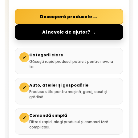
→
Descoperă produsele
→
Ai nevoie de ajutor?
Categorii clare
✓
Găsești rapid produsul potrivit pentru nevoia
ta.
Auto, atelier și gospodărie
✓
Produse utile pentru mașină, garaj, casă și
grădină.
Comandă simplă
✓
Filtrezi rapid, alegi produsul și comanzi fără
complicații.