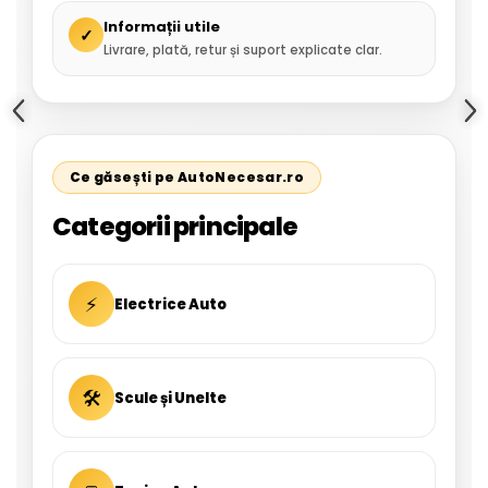
Informații utile
✓
Livrare, plată, retur și suport explicate clar.
Ce găsești pe AutoNecesar.ro
Categorii principale
⚡
Electrice Auto
🛠
Scule și Unelte