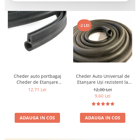
-2 LEI
Cheder auto portbagaj
Cheder Auto Universal de
Cheder de Etanșare
Etanșare Uși rezistent la
Profesional din Cauciuc -
intemperii, raze UV,
12,71 Lei
12,00 Lei
Rezistent la Apă și
îmbătrânire și temperaturi
9,60 Lei
Temperaturi Înalte, Multi-
extreme
Aplicații Vânzare la Metru
Liniar
ADAUGA IN COS
ADAUGA IN COS