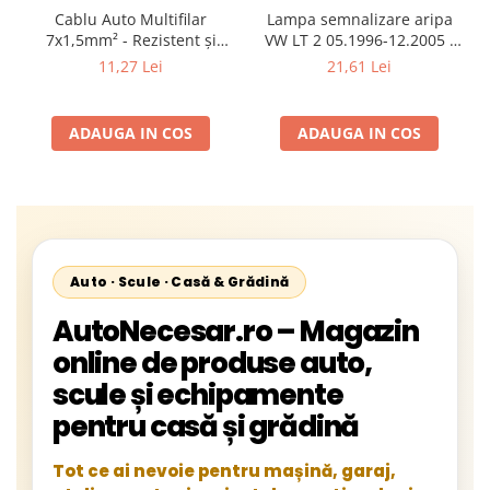
Cablu Auto Multifilar
Lampa semnalizare aripa
7x1,5mm² - Rezistent și
VW LT 2 05.1996-12.2005 ;
Flexibil pentru Remorci 12V-
Mercedes Sprinter 1995-
11,27 Lei
21,61 Lei
24V
2002, 512D-814 DA; Actros
1996-2002; Unimog 1949-;
Neoplan Euroliner,
ADAUGA IN COS
ADAUGA IN COS
Starliner,Centroliner,
Cityliner;
Auto · Scule · Casă & Grădină
AutoNecesar.ro – Magazin
online de produse auto,
scule și echipamente
pentru casă și grădină
Tot ce ai nevoie pentru mașină, garaj,