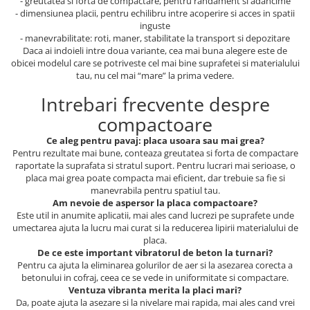
- greutatea si forta de compactare, pentru randament si adancime
- dimensiunea placii, pentru echilibru intre acoperire si acces in spatii
inguste
- manevrabilitate: roti, maner, stabilitate la transport si depozitare
Daca ai indoieli intre doua variante, cea mai buna alegere este de
obicei modelul care se potriveste cel mai bine suprafetei si materialului
tau, nu cel mai “mare” la prima vedere.
Intrebari frecvente despre
compactoare
Ce aleg pentru pavaj: placa usoara sau mai grea?
Pentru rezultate mai bune, conteaza greutatea si forta de compactare
raportate la suprafata si stratul suport. Pentru lucrari mai serioase, o
placa mai grea poate compacta mai eficient, dar trebuie sa fie si
manevrabila pentru spatiul tau.
Am nevoie de aspersor la placa compactoare?
Este util in anumite aplicatii, mai ales cand lucrezi pe suprafete unde
umectarea ajuta la lucru mai curat si la reducerea lipirii materialului de
placa.
De ce este important vibratorul de beton la turnari?
Pentru ca ajuta la eliminarea golurilor de aer si la asezarea corecta a
betonului in cofraj, ceea ce se vede in uniformitate si compactare.
Ventuza vibranta merita la placi mari?
Da, poate ajuta la asezare si la nivelare mai rapida, mai ales cand vrei