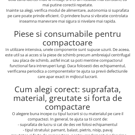
mai putine corectii repetate.
Inainte sa alegi, verifica modul de alimentare, autonomia si suprafata
pe care poate prinde eficient. O prindere buna si vibratie controlata
inseamna manevrare mai sigura si nivelare mai rapida.
Piese si consumabile pentru
compactoare
In utilizare intensiva, unele componente sunt supuse uzurii. De aceea,
este util sa ai acces si la piese de schimb precum ambreiajul centrifugal
sau placa de schimb, astfel incat sa poti mentine compactorul
functional fara intreruperi lungi. Daca folosesti des echipamentul,
verificarea periodica a componentelor te ajuta sa previi defectiunile
care apar exact in mijlocul lucrarii.
Cum alegi corect: suprafata,
material, greutate si forta de
compactare
O alegere buna incepe cu tipul lucrarii si cu materialul pe care il
compactezi. In general, te ajuta sa tii cont de:
- suprafata de lucru si cat de des vei folosi echipamentul
- tipul stratului: pamant, balast, pietris, nisip, pavaj