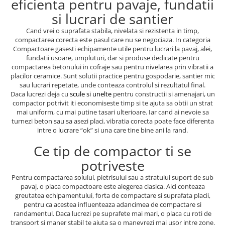
eficienta pentru pavaje, fundatii
si lucrari de santier
Cand vrei o suprafata stabila, nivelata si rezistenta in timp,
compactarea corecta este pasul care nu se negociaza. In categoria
Compactoare gasesti echipamente utile pentru lucrari la pavaj, alei,
fundatii usoare, umpluturi, dar si produse dedicate pentru
compactarea betonului in cofraje sau pentru nivelarea prin vibratii a
placilor ceramice. Sunt solutii practice pentru gospodarie, santier mic
sau lucrari repetate, unde conteaza controlul si rezultatul final.
Daca lucrezi deja cu
scule si unelte
pentru constructii si amenajari, un
compactor potrivit iti economiseste timp si te ajuta sa obtii un strat
mai uniform, cu mai putine tasari ulterioare. Iar cand ai nevoie sa
turnezi beton sau sa asezi placi, vibratia corecta poate face diferenta
intre o lucrare “ok” si una care tine bine ani la rand.
Ce tip de compactor ti se
potriveste
Pentru compactarea solului, pietrisului sau a stratului suport de sub
pavaj, o placa compactoare este alegerea clasica. Aici conteaza
greutatea echipamentului, forta de compactare si suprafata placii,
pentru ca acestea influenteaza adancimea de compactare si
randamentul. Daca lucrezi pe suprafete mai mari, o placa cu roti de
transport si maner stabil te ajuta sa o manevrezi mai usor intre zone.