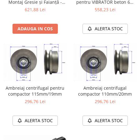
Montaj Gresie și Faianță -
pentru VIBRATOR beton 6m
Profesională 18V, 600W + 2
45mm
Protectia muncii
621,88 Lei
558,23 Lei
baterii Litiu-ion
Scule Pneumatice
Slefuitoare
ADAUGA IN COS
ALERTA STOC
Suport auto
Suport motocicleta
Surubelnite
Tunuri de caldura si aeroteme
Utilaje constructie
Ambreiaj centrifugal pentru
Ambreiaj centrifugal
compactor 115mm/19mm
compactor 110mm/20mm
296,76 Lei
296,76 Lei
ALERTA STOC
ALERTA STOC