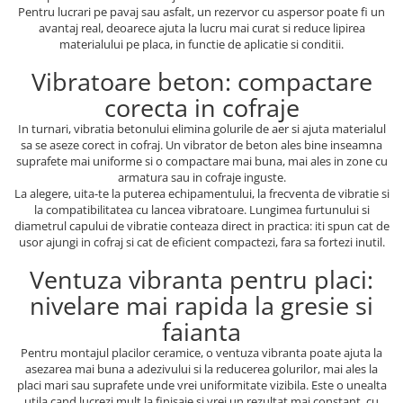
Pentru lucrari pe pavaj sau asfalt, un rezervor cu aspersor poate fi un
avantaj real, deoarece ajuta la lucru mai curat si reduce lipirea
materialului pe placa, in functie de aplicatie si conditii.
Vibratoare beton: compactare
corecta in cofraje
In turnari, vibratia betonului elimina golurile de aer si ajuta materialul
sa se aseze corect in cofraj. Un vibrator de beton ales bine inseamna
suprafete mai uniforme si o compactare mai buna, mai ales in zone cu
armatura sau in cofraje inguste.
La alegere, uita-te la puterea echipamentului, la frecventa de vibratie si
la compatibilitatea cu lancea vibratoare. Lungimea furtunului si
diametrul capului de vibratie conteaza direct in practica: iti spun cat de
usor ajungi in cofraj si cat de eficient compactezi, fara sa fortezi inutil.
Ventuza vibranta pentru placi:
nivelare mai rapida la gresie si
faianta
Pentru montajul placilor ceramice, o ventuza vibranta poate ajuta la
asezarea mai buna a adezivului si la reducerea golurilor, mai ales la
placi mari sau suprafete unde vrei uniformitate vizibila. Este o unealta
utila cand lucrezi mult la finisaje si vrei un rezultat mai constant, cu