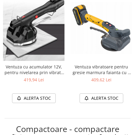
Ventuza cu acumulator 12V,
Ventuza vibratoare pentru
pentru nivelarea prin vibratii
gresie marmura faianta cu 2
1,5 Ah
baterii de 21V
419,94 Lei
409,62 Lei
ALERTA STOC
ALERTA STOC
Compactoare - compactare