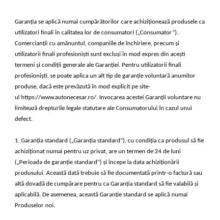
Furtune de gradina
compresoare
Mixere
Cricuri Auto Hidraulice
Garanția se aplică numai cumpărătorilor care achiziționează produsele ca
Pneumatice si Trapezoidale
Motocositoare si Motosape
utilizatori finali în calitatea lor de consumatori („Consumator”).
Cricuri hidraulice
Comercianții cu amănuntul, companiile de închiriere, precum și
Nivela laser
Cricuri pneumatice
utilizatorii finali profesioniști sunt excluși în mod expres din acești
Pistol de vopsit
termeni și condiții generale ale Garanției. Pentru utilizatorii finali
Cricuri trapezoidale
Pompe
profesioniști, se poate aplica un alt tip de garanție voluntară anumitor
Feon Electric
produse, dacă este prevăzută în mod explicit pe site-
Rotopercutoare si bormasini
Generatoare curent
ul https://www.autonecesar.ro/. Invocarea acestei Garanții voluntare nu
Taiat gresie si faianta
limitează drepturile legale statutare ale Consumatorului în cazul unui
Gresoare
defect.
Uz intern
Macarale și vinciuri
Ventilatoare radiatoare
Masini de gaurit si Insurubat
1. Garanția standard („Garanția standard”), cu condiția ca produsul să fie
umidificatoare
achiziționat numai pentru uz privat, are un termen de 24 de luni
Motoare electrice
(„Perioada de garanție standard”) și începe la data achiziționării
Pistol de Lipit
produsului. Această dată trebuie să fie documentată printr-o factură sau
altă dovadă de cumpărare pentru ca Garanția standard să fie valabilă și
Polizoare
aplicabilă. De asemenea, această Garanție standard se aplică numai
Pompe Combustibil
Produselor noi.
Prelungitoare