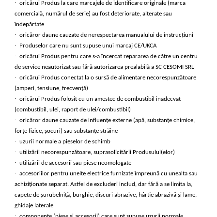
·
oricărui Produs la care marcajele de identificare originale (marca
comercială, numărul de serie) au fost deteriorate, alterate sau
îndepărtate
·
oricăror daune cauzate de nerespectarea manualului de instrucțiuni
·
Produselor care nu sunt supuse unui marcaj CE/UKCA
·
oricărui Produs pentru care s-a încercat repararea de către un centru
de service neautorizat sau fără autorizarea prealabilă a SC CESOMI SRL
·
oricărui Produs conectat la o sursă de alimentare necorespunzătoare
(amperi, tensiune, frecvență)
·
oricărui Produs folosit cu un amestec de combustibil inadecvat
(combustibil, ulei, raport de ulei/combustibil)
·
oricăror daune cauzate de influențe externe (apă, substanțe chimice,
forțe fizice, șocuri) sau substanțe străine
·
uzurii normale a pieselor de schimb
·
utilizării necorespunzătoare, suprasolicitării Produsului(elor)
·
utilizării de accesorii sau piese neomologate
·
accesoriilor pentru unelte electrice furnizate împreună cu unealta sau
achiziționate separat. Astfel de excluderi includ, dar fără a se limita la,
capete de șurubelniță, burghie, discuri abrazive, hârtie abrazivă și lame,
ghidaje laterale
·
componente (piese și accesorii) care sunt supuse uzurii normale,