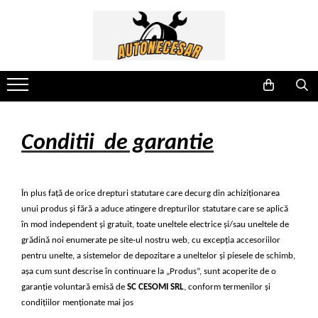
Electrice Auto
Scule & Atelier
Tuning Auto
Accesorii Auto
Casă & Grădină
Diverse Auto
Sport & Timp Liber
Aparate de Masura si Control
Accesorii atelier
Lampa led Numar
Accesorii Remorci
Aparate de stropit
Accesorii Diverse
Camping
Amestecatoare Electrice
Lumini de Zi
Banda reflectorizanta
Aparate de tuns
Chinga Remorcare Auto
Echipament sportiv
Cabluri electrice si Conectori
Compresoare Auto
Aparate de Sudura si Accesorii
Ornamente Interior si Exterior
Bare Portbagaj
Autofiletante
Lanterne
Motoare Barca
Conditii de garantie
Girofar
Aspiratoare
Suport Numar Inmatriculare
Cheder auto etansare
Blocatori de parcare
Scule Auto
Goarne Auto
Burghie si dalti
Claxoane Auto
Cablu sudura
Siguranta rutiera
Leduri si Banda Led
Capsatoare
Geam Lampa Far
Cositoare electrice si benzina
Sisteme Încălzire Webasto
În plus față de orice drepturi statutare care decurg din achiziționarea
Lumini Laterale
Chei și Truse Chei Profesionale și
Husa Volan
Cutii depozitare
unui produs și fără a aduce atingere drepturilor statutare care se aplică
Durabile
în mod independent și gratuit, toate uneltele electrice și/sau uneltele de
Pompe de transfer
Huse Scaune Auto
Cutii postale
grădină noi enumerate pe site-ul nostru web, cu excepția accesoriilor
Chei dinamometrice
Redresoare si Robot Pornire
Lampa Stop, Tripla remorca
Drujbe lanturi si topoare
pentru unelte, a sistemelor de depozitare a uneltelor și piesele de schimb,
Clesti si Patenti
așa cum sunt descrise în continuare la „Produs”, sunt acoperite de o
Stroboscoape auto LED
Proiectoare auto
Fierastrau Circular
Compactoare
garanție voluntară emisă de
SC CESOMI SRL
, conform termenilor și
Fierbatoare
condițiilor menționate mai jos
Compresoare si accesorii