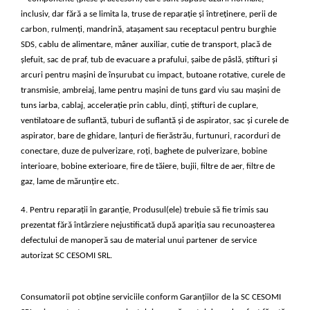
inclusiv, dar fără a se limita la, truse de reparație și întreținere, perii de
carbon, rulmenți, mandrină, atașament sau receptacul pentru burghie
SDS, cablu de alimentare, mâner auxiliar, cutie de transport, placă de
șlefuit, sac de praf, tub de evacuare a prafului, șaibe de pâslă, știfturi și
arcuri pentru mașini de înșurubat cu impact, butoane rotative, curele de
transmisie, ambreiaj, lame pentru mașini de tuns gard viu sau mașini de
tuns iarba, cablaj, accelerație prin cablu, dinți, știfturi de cuplare,
ventilatoare de suflantă, tuburi de suflantă și de aspirator, sac și curele de
aspirator, bare de ghidare, lanțuri de fierăstrău, furtunuri, racorduri de
conectare, duze de pulverizare, roți, baghete de pulverizare, bobine
interioare, bobine exterioare, fire de tăiere, bujii, filtre de aer, filtre de
gaz, lame de mărunțire etc.
4. Pentru reparații în garanție, Produsul(ele) trebuie să fie trimis sau
prezentat fără întârziere nejustificată după apariția sau recunoașterea
defectului de manoperă sau de material unui partener de service
autorizat SC CESOMI SRL.
Consumatorii pot obține serviciile conform Garanțiilor de la SC CESOMI