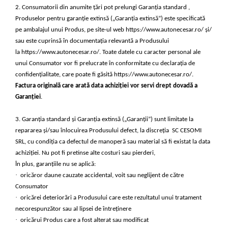
2. Consumatorii din anumite țări pot prelungi Garanția standard ,
Protectia muncii
Produselor pentru garanție extinsă („Garanția extinsă”) este specificată
Scule Pneumatice
pe ambalajul unui Produs, pe site-ul web https://www.autonecesar.ro/ și/
sau este cuprinsă în documentația relevantă a Produsului
Slefuitoare
la https://www.autonecesar.ro/. Toate datele cu caracter personal ale
Suport auto
unui Consumator vor fi prelucrate în conformitate cu declarația de
confidențialitate, care poate fi găsită https://www.autonecesar.ro/.
Suport motocicleta
Factura originală care arată data achiziției vor servi drept dovadă a
Surubelnite
Garanției
.
Tunuri de caldura si aeroteme
3. Garanția standard și Garanția extinsă („Garanții”) sunt limitate la
Utilaje constructie
repararea și/sau înlocuirea Produsului defect, la discreția SC CESOMI
SRL, cu condiția ca defectul de manoperă sau material să fi existat la data
achiziției. Nu pot fi pretinse alte costuri sau pierderi,
În plus, garanțiile nu se aplică:
·
oricăror daune cauzate accidental, voit sau neglijent de către
Consumator
·
oricărei deteriorări a Produsului care este rezultatul unui tratament
necorespunzător sau al lipsei de întreținere
·
oricărui Produs care a fost alterat sau modificat