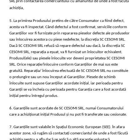
SRL prin contactarea comerciantului cu amănuntul de unde a fost făcută
achiziția,
5. La primirea Produsului pretins de către Consumator ca fiind defect,
acesta va fi inspectat. Când defectul a fost confirmat, serviciile conform
Garanțiilor vor fi furnizate prin repararea pieselor defecte ale produselor
sau înlocuirea acestora cu piese nedefecte, la discreția SC CESOMI SRL.
Dacă SC CESOMI SRL refuză să repare defectul sau dacă, la discreția SC
CESOMI SRL, reparația a eșuat, va fi furnizat un înlocuitor echivalent.
Produsul(ele) sau piesele înlocuite vor deveni proprietatea SC CESOMI
SRL. Orice reparație/înlocuire conform Garanțiilor de mai sus este
gratuită. Reparația/ înlocuirea efectuată de SC CESOMI SRL nu constituie
o prelungire sau un nou început al Garanțiilor. Piesele de schimb
înlocuite sunt supuse Garanțiilor acordate inițial, iar perioada pentru
Garanții se va încheia cu perioada pentru Garanția care a fost acordată
inițial pentru întregul produs.
6. Garanțiile sunt acordate de SC CESOMI SRL, numai Consumatorului
care a achiziționat inițial Produsul și nu pot fi transferate sau cesionate.
7. Garanțiile sunt valabile în Spațiul Economic European (SEE). În afara
acestor zone, vă rugăm să contactați comerciantul de unde a fost făcută
achiziția pentru a afla dacă se aplică o altă garanție voluntară.