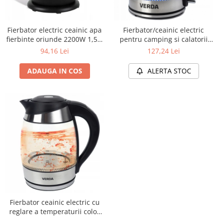
Furtune de gradina
compresoare
Mixere
Cricuri Auto Hidraulice
Pneumatice si Trapezoidale
Fierbator electric ceainic apa
Fierbator/ceainic electric
Motocositoare si Motosape
fierbinte oriunde 2200W 1,5 L
pentru camping si calatorii
Cricuri hidraulice
Nivela laser
SN0615L
confortul de acasa portabil
94,16 Lei
127,24 Lei
Cricuri pneumatice
2200W 1.7L SN0617L-12
Pistol de vopsit
Cricuri trapezoidale
ADAUGA IN COS
ALERTA STOC
Pompe
Feon Electric
Rotopercutoare si bormasini
Generatoare curent
Taiat gresie si faianta
Gresoare
Uz intern
Macarale și vinciuri
Ventilatoare radiatoare
Masini de gaurit si Insurubat
umidificatoare
Motoare electrice
Pistol de Lipit
Polizoare
Pompe Combustibil
Fierbator ceainic electric cu
reglare a temperaturii color
Prelungitoare