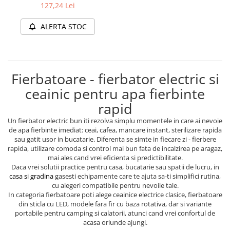
led din sticla modern de
127,24 Lei
inalta calitate 2200W
Protectia muncii
SN0618L-3
ALERTA STOC
Scule Pneumatice
Slefuitoare
Suport auto
Fierbatoare - fierbator electric si
Suport motocicleta
ceainic pentru apa fierbinte
Surubelnite
rapid
Tunuri de caldura si aeroteme
Un fierbator electric bun iti rezolva simplu momentele in care ai nevoie
Utilaje constructie
de apa fierbinte imediat: ceai, cafea, mancare instant, sterilizare rapida
sau gatit usor in bucatarie. Diferenta se simte in fiecare zi - fierbere
rapida, utilizare comoda si control mai bun fata de incalzirea pe aragaz,
mai ales cand vrei eficienta si predictibilitate.
Daca vrei solutii practice pentru casa, bucatarie sau spatii de lucru, in
casa si gradina
gasesti echipamente care te ajuta sa-ti simplifici rutina,
cu alegeri compatibile pentru nevoile tale.
In categoria fierbatoare poti alege ceainice electrice clasice, fierbatoare
din sticla cu LED, modele fara fir cu baza rotativa, dar si variante
portabile pentru camping si calatorii, atunci cand vrei confortul de
acasa oriunde ajungi.