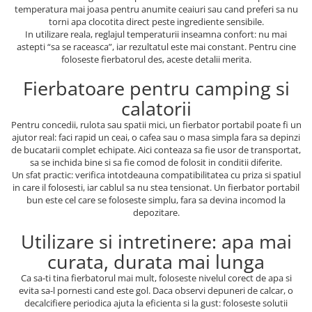
temperatura mai joasa pentru anumite ceaiuri sau cand preferi sa nu
torni apa clocotita direct peste ingrediente sensibile.
In utilizare reala, reglajul temperaturii inseamna confort: nu mai
astepti “sa se raceasca”, iar rezultatul este mai constant. Pentru cine
foloseste fierbatorul des, aceste detalii merita.
Fierbatoare pentru camping si
calatorii
Pentru concedii, rulota sau spatii mici, un fierbator portabil poate fi un
ajutor real: faci rapid un ceai, o cafea sau o masa simpla fara sa depinzi
de bucatarii complet echipate. Aici conteaza sa fie usor de transportat,
sa se inchida bine si sa fie comod de folosit in conditii diferite.
Un sfat practic: verifica intotdeauna compatibilitatea cu priza si spatiul
in care il folosesti, iar cablul sa nu stea tensionat. Un fierbator portabil
bun este cel care se foloseste simplu, fara sa devina incomod la
depozitare.
Utilizare si intretinere: apa mai
curata, durata mai lunga
Ca sa-ti tina fierbatorul mai mult, foloseste nivelul corect de apa si
evita sa-l pornesti cand este gol. Daca observi depuneri de calcar, o
decalcifiere periodica ajuta la eficienta si la gust: foloseste solutii