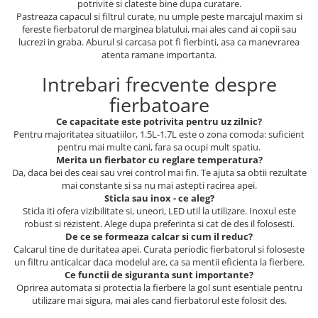
potrivite si clateste bine dupa curatare.
Pastreaza capacul si filtrul curate, nu umple peste marcajul maxim si
fereste fierbatorul de marginea blatului, mai ales cand ai copii sau
lucrezi in graba. Aburul si carcasa pot fi fierbinti, asa ca manevrarea
atenta ramane importanta.
Intrebari frecvente despre
fierbatoare
Ce capacitate este potrivita pentru uz zilnic?
Pentru majoritatea situatiilor, 1.5L-1.7L este o zona comoda: suficient
pentru mai multe cani, fara sa ocupi mult spatiu.
Merita un fierbator cu reglare temperatura?
Da, daca bei des ceai sau vrei control mai fin. Te ajuta sa obtii rezultate
mai constante si sa nu mai astepti racirea apei.
Sticla sau inox - ce aleg?
Sticla iti ofera vizibilitate si, uneori, LED util la utilizare. Inoxul este
robust si rezistent. Alege dupa preferinta si cat de des il folosesti.
De ce se formeaza calcar si cum il reduc?
Calcarul tine de duritatea apei. Curata periodic fierbatorul si foloseste
un filtru anticalcar daca modelul are, ca sa mentii eficienta la fierbere.
Ce functii de siguranta sunt importante?
Oprirea automata si protectia la fierbere la gol sunt esentiale pentru
utilizare mai sigura, mai ales cand fierbatorul este folosit des.