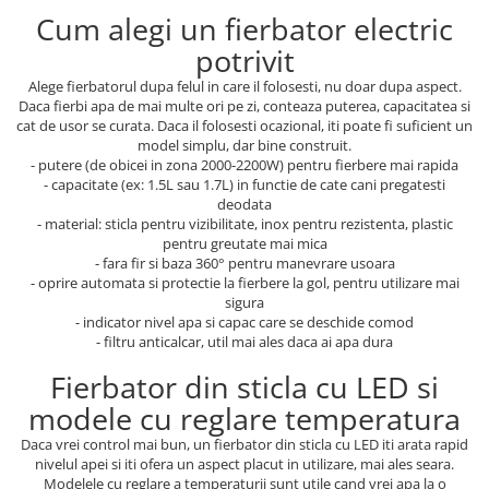
Cum alegi un fierbator electric
potrivit
Alege fierbatorul dupa felul in care il folosesti, nu doar dupa aspect.
Daca fierbi apa de mai multe ori pe zi, conteaza puterea, capacitatea si
cat de usor se curata. Daca il folosesti ocazional, iti poate fi suficient un
model simplu, dar bine construit.
- putere (de obicei in zona 2000-2200W) pentru fierbere mai rapida
- capacitate (ex: 1.5L sau 1.7L) in functie de cate cani pregatesti
deodata
- material: sticla pentru vizibilitate, inox pentru rezistenta, plastic
pentru greutate mai mica
- fara fir si baza 360° pentru manevrare usoara
- oprire automata si protectie la fierbere la gol, pentru utilizare mai
sigura
- indicator nivel apa si capac care se deschide comod
- filtru anticalcar, util mai ales daca ai apa dura
Fierbator din sticla cu LED si
modele cu reglare temperatura
Daca vrei control mai bun, un fierbator din sticla cu LED iti arata rapid
nivelul apei si iti ofera un aspect placut in utilizare, mai ales seara.
Modelele cu reglare a temperaturii sunt utile cand vrei apa la o