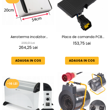
Aeroterma incalzitor
Placa de comanda PCB
ceramic de perete 2 trepte
pentru incalzitorul PM-AG-
153,75 Lei
296,91 Lei
de incalzire afisaj LCD
264,25 Lei
8M3
2000W display led
telecomanda
ADAUGA IN COS
ADAUGA IN COS
-16 LEI