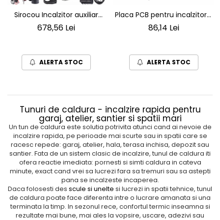
Sirocou Incalzitor auxiliar
Placa PCB pentru incalzitorul
auto diesel 8kW RTAGO0127
PM-AG-8M1/M2
678,56 Lei
86,14 Lei
– incalzire eficienta rapida
pentru camion, rulota sau
garaj
ALERTA STOC
ALERTA STOC
Tunuri de caldura - incalzire rapida pentru
garaj, atelier, santier si spatii mari
Un tun de caldura este solutia potrivita atunci cand ai nevoie de
incalzire rapida, pe perioade mai scurte sau in spatii care se
racesc repede: garaj, atelier, hala, terasa inchisa, depozit sau
santier. Fata de un sistem clasic de incalzire, tunul de caldura iti
ofera reactie imediata: pornesti si simti caldura in cateva
minute, exact cand vrei sa lucrezi fara sa tremuri sau sa astepti
pana se incalzeste incaperea.
Daca folosesti des
scule si unelte
si lucrezi in spatii tehnice, tunul
de caldura poate face diferenta intre o lucrare amanata si una
terminata la timp. In sezonul rece, confortul termic inseamna si
rezultate mai bune, mai ales la vopsire, uscare, adezivi sau