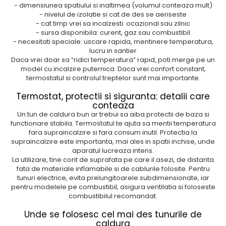
- dimensiunea spatiului si inaltimea (volumul conteaza mult)
- nivelul de izolatie si cat de des se aeriseste
- cat timp vrei sa incalzesti: ocazional sau zilnic
- sursa disponibila: curent, gaz sau combustibil
- necesitati speciale: uscare rapida, mentinere temperatura,
lucru in santier
Daca vrei doar sa “ridici temperatura” rapid, poti merge pe un
model cu incalzire puternica. Daca vrei confort constant,
termostatul si controlul treptelor sunt mai importante.
Termostat, protectii si siguranta: detalii care
conteaza
Un tun de caldura bun ar trebui sa aiba protectii de baza si
functionare stabila. Termostatul te ajuta sa mentii temperatura
fara supraincalzire si fara consum inutil. Protectia la
supraincalzire este importanta, mai ales in spatii inchise, unde
aparatul lucreaza intens.
La utilizare, tine cont de suprafata pe care il asezi, de distanta
fata de materiale inflamabile si de cablurile folosite. Pentru
tunuri electrice, evita prelungitoarele subdimensionate, iar
pentru modelele pe combustibil, asigura ventilatia si foloseste
combustibilul recomandat.
Unde se folosesc cel mai des tunurile de
caldura