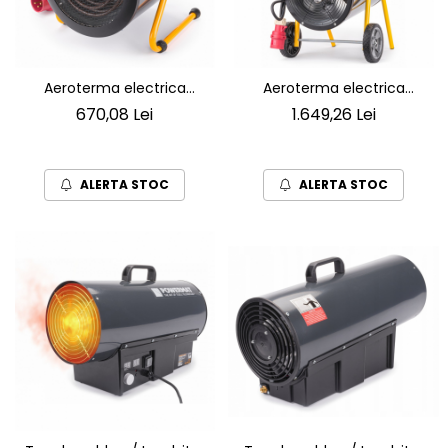
Aeroterma electrica
Aeroterma electrica
trifazata 6KW
incalzitor trifazic 15KW
670,08 Lei
1.649,26 Lei
ALERTA STOC
ALERTA STOC