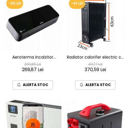
-30 LEI
-41 LEI
Aeroterma incalzitor
Radiator calorifer electric cu
ceramic cu perdea de aer
11 elementi ulei 2500 W cu
299,85 Lei
411,77 Lei
2000W cu telecomanda
269,87 Lei
telecomanda control wi fi
370,59 Lei
Tuya Smart
ALERTA STOC
ALERTA STOC