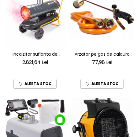
Incalzitor suflanta de
Arzator pe gaz de caldura
caldura pe motorina 40KW
cu furtun de 1.5 metri
2.821,64 Lei
77,98 Lei
cu evacuare a gazelor arse
5800W
ALERTA STOC
ALERTA STOC