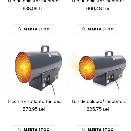
Tun de caldura/ Incalzitor
Tun de caldura/ Incalzitor
65kW pe gaz
45 kW pe gaz LCD cu
660,48 Lei
938,09 Lei
termostat
ALERTA STOC
ALERTA STOC
Tun de caldura/ Incalzitor
Incalzitor suflanta tun de
25kW de aer pe gaz+
caldura 15KW Debit aer 380
625,75 Lei
578,95 Lei
termostat
m³/h
ALERTA STOC
ALERTA STOC