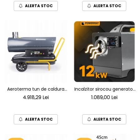
ALERTA STOC
ALERTA STOC
Aeroterma tun de caldura
Incalzitor sirocou generator
industrial pe motorina de
de caldura pe motorina
4.918,29 Lei
1.089,00 Lei
65KW cu termostat si cos
12KW alimentare 12V-220V
de evacuare gaze
pentru Vehicule Garaje
Camioane Ambarcatiuni si
ALERTA STOC
ALERTA STOC
Spatii Exterioare – Incalzire
Independenta