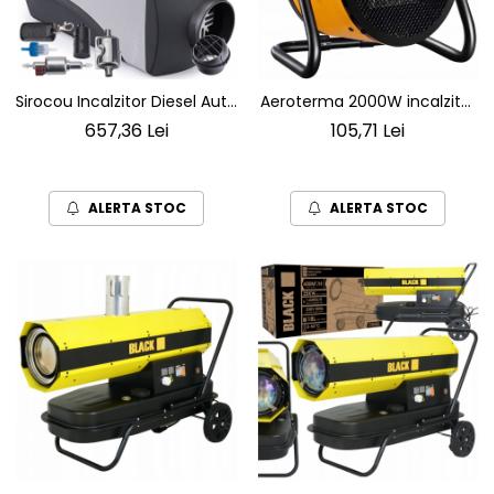
Sirocou Incalzitor Diesel Auto
Aeroterma 2000W incalzitor
si Industrial WEBASTO 8 kW
electric trei trepte de putere
657,36 Lei
105,71 Lei
pentru Vehicule Garaje
cu termostat
Camioane Ambarcatiuni si
Spatii Exterioare – Incalzire
ALERTA STOC
ALERTA STOC
Independenta