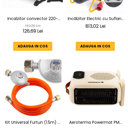
Incalzitor convector 220-
Incălzitor Electric cu Suflant
240V 50/60Hz trei trepte de
9 kW 400V Powermat –
813,02 Lei
142,35 Lei
putere 750/1250/2000W
126,69 Lei
Termostat, Ventilator 620
m³/h, Ceramic
ADAUGA IN COS
ADAUGA IN COS
Kit Universal Furtun (1.5m) si
Aeroterma Powermat PM-