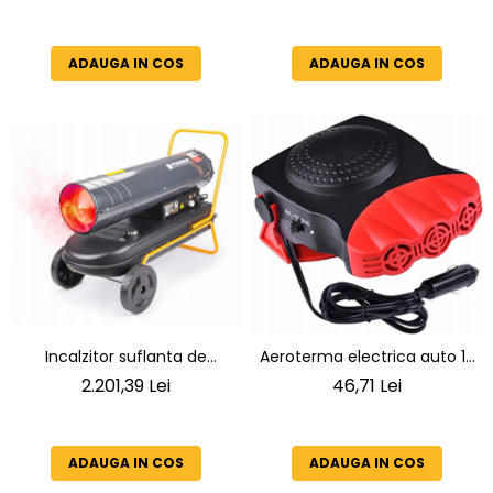
3500W
Protectia muncii
Scule Pneumatice
ADAUGA IN COS
ADAUGA IN COS
Slefuitoare
Suport auto
Suport motocicleta
Surubelnite
Tunuri de caldura si aeroteme
Utilaje constructie
Incalzitor suflanta de
Aeroterma electrica auto 12
caldura pe motorina cu
V 150 W mare
2.201,39 Lei
46,71 Lei
termostat de 65KW LCD
ADAUGA IN COS
ADAUGA IN COS