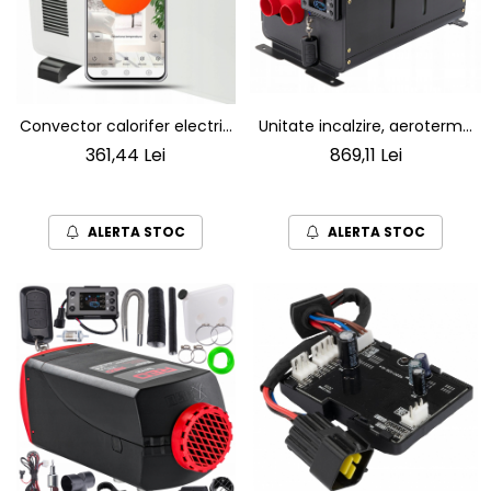
Unitate incalzire, aeroterma
Convector calorifer electric
industriala pentru parcare,
smart 1000-2300W cu wifi
869,11 Lei
361,44 Lei
12V 230V 8KW cu
telecomanda
telecomanda si monitor de
control
ALERTA STOC
ALERTA STOC