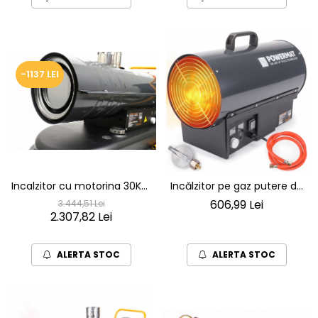
-1137 LEI
Incalzitor cu motorina 30KW
Incălzitor pe gaz putere de
cu display LCD +cos de
încălzire până la 15 kW pe
606,99 Lei
3.444,51 Lei
2.307,82 Lei
evacuare
gaz/propan
ALERTA STOC
ALERTA STOC