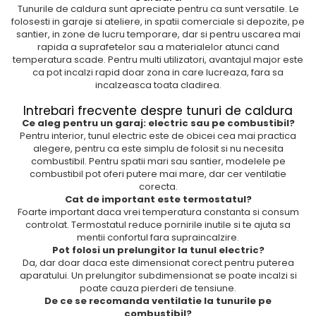
Tunurile de caldura sunt apreciate pentru ca sunt versatile. Le
folosesti in garaje si ateliere, in spatii comerciale si depozite, pe
santier, in zone de lucru temporare, dar si pentru uscarea mai
rapida a suprafetelor sau a materialelor atunci cand
temperatura scade. Pentru multi utilizatori, avantajul major este
ca pot incalzi rapid doar zona in care lucreaza, fara sa
incalzeasca toata cladirea.
Intrebari frecvente despre tunuri de caldura
Ce aleg pentru un garaj: electric sau pe combustibil?
Pentru interior, tunul electric este de obicei cea mai practica
alegere, pentru ca este simplu de folosit si nu necesita
combustibil. Pentru spatii mari sau santier, modelele pe
combustibil pot oferi putere mai mare, dar cer ventilatie
corecta.
Cat de important este termostatul?
Foarte important daca vrei temperatura constanta si consum
controlat. Termostatul reduce pornirile inutile si te ajuta sa
mentii confortul fara supraincalzire.
Pot folosi un prelungitor la tunul electric?
Da, dar doar daca este dimensionat corect pentru puterea
aparatului. Un prelungitor subdimensionat se poate incalzi si
poate cauza pierderi de tensiune.
De ce se recomanda ventilatie la tunurile pe
combustibil?