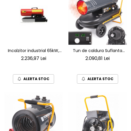
Incalzitor industrial 65kW,
Tun de caldura Suflanta
1200m³/h
incalzitor cu motorina
2.236,97 Lei
2.090,81 Lei
termostat Putere 40.000 W
Alimentare 230 V / 50 Hz
ALERTA STOC
ALERTA STOC