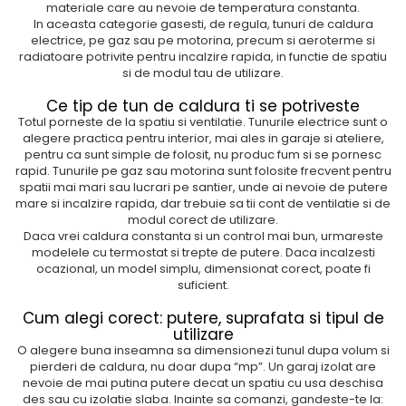
materiale care au nevoie de temperatura constanta.
In aceasta categorie gasesti, de regula, tunuri de caldura
electrice, pe gaz sau pe motorina, precum si aeroterme si
radiatoare potrivite pentru incalzire rapida, in functie de spatiu
si de modul tau de utilizare.
Ce tip de tun de caldura ti se potriveste
Totul porneste de la spatiu si ventilatie. Tunurile electrice sunt o
alegere practica pentru interior, mai ales in garaje si ateliere,
pentru ca sunt simple de folosit, nu produc fum si se pornesc
rapid. Tunurile pe gaz sau motorina sunt folosite frecvent pentru
spatii mai mari sau lucrari pe santier, unde ai nevoie de putere
mare si incalzire rapida, dar trebuie sa tii cont de ventilatie si de
modul corect de utilizare.
Daca vrei caldura constanta si un control mai bun, urmareste
modelele cu termostat si trepte de putere. Daca incalzesti
ocazional, un model simplu, dimensionat corect, poate fi
suficient.
Cum alegi corect: putere, suprafata si tipul de
utilizare
O alegere buna inseamna sa dimensionezi tunul dupa volum si
pierderi de caldura, nu doar dupa “mp”. Un garaj izolat are
nevoie de mai putina putere decat un spatiu cu usa deschisa
des sau cu izolatie slaba. Inainte sa comanzi, gandeste-te la: