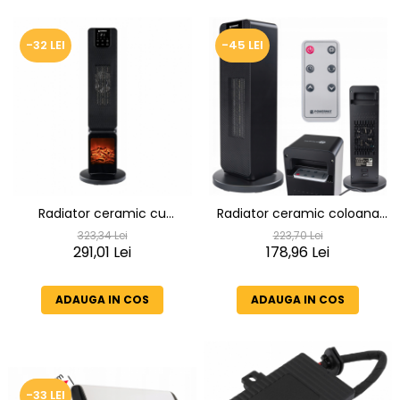
-32 LEI
-45 LEI
Radiator ceramic cu
Radiator ceramic coloana
convector electric si
electric 2000W ventilator cu
323,34 Lei
223,70 Lei
ventilator 2500W cu
291,01 Lei
termostat si telecomanda
178,96 Lei
telecomanda
ADAUGA IN COS
ADAUGA IN COS
-33 LEI