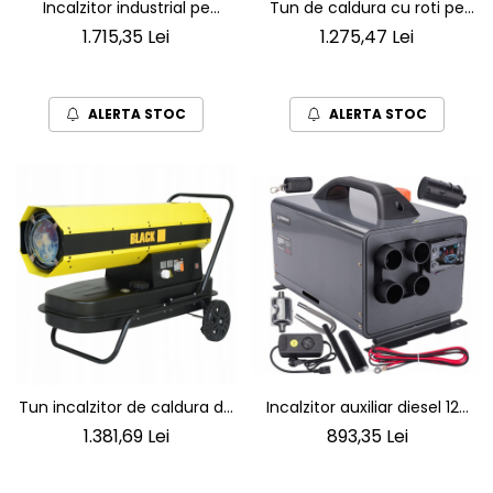
Incalzitor industrial pe
Tun de caldura cu roti pe
motorina de 25 KW cu
motorina de 25KW, rezervor
1.715,35 Lei
1.275,47 Lei
evacuare, rezervor 38L
18L
ALERTA STOC
ALERTA STOC
Incalzitor auxiliar diesel 12V
Tun incalzitor de caldura de
24V 220V 8kW aeroterma
40KW pe motorina pentru
893,35 Lei
1.381,69 Lei
incalzire telecomanda
uz industrial și profesional pe
masina
motorina