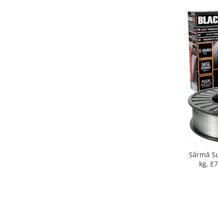
Sârmă Su
kg, E