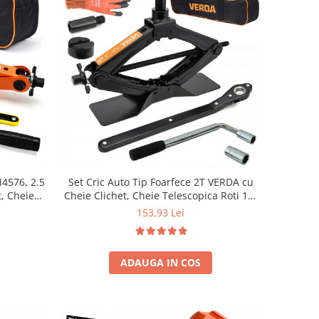
N4576, 2.5
Set Cric Auto Tip Foarfece 2T VERDA cu
, Cheie
Cheie Clichet, Cheie Telescopica Roti 17-
ă
23mm, Prelungitor, Pad Cauciuc, Manusi
153,93 Lei
si Husa SN4570
ADAUGA IN COS