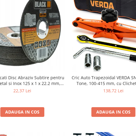
cati Disc Abraziv Subtire pentru
Cric Auto Trapezoidal VERDA S
etal si Inox 125 x 1 x 22.2 mm,
Tone, 100-415 mm, cu Clichet
 Plat Heavy-Duty (Model 42503)
Telescopică Roți și Hus
22,37 Lei
138,72 Lei
ADAUGA IN COS
ADAUGA IN COS