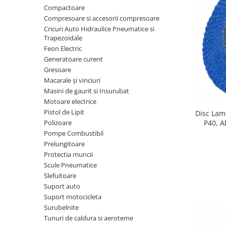
Furtune de gradina
compresoare
Compactoare
Mixere
Cricuri Auto Hidraulice
Compresoare si accesorii compresoare
Pneumatice si Trapezoidale
Cricuri Auto Hidraulice Pneumatice si
Motocositoare si Motosape
Trapezoidale
Cricuri hidraulice
Nivela laser
Feon Electric
Cricuri pneumatice
Generatoare curent
Pistol de vopsit
Cricuri trapezoidale
Gresoare
Pompe
Macarale și vinciuri
Feon Electric
Masini de gaurit si Insurubat
Rotopercutoare si bormasini
Generatoare curent
Motoare electrice
Taiat gresie si faianta
Pistol de Lipit
Disc Lam
Gresoare
P40, A
Polizoare
Uz intern
Macarale și vinciuri
Prindere
Pompe Combustibil
Ventilatoare radiatoare
RPM, pen
Prelungitoare
Masini de gaurit si Insurubat
umidificatoare
Protectia muncii
Motoare electrice
Scule Pneumatice
Slefuitoare
Pistol de Lipit
Suport auto
Polizoare
Suport motocicleta
Surubelnite
Pompe Combustibil
Tunuri de caldura si aeroteme
Prelungitoare