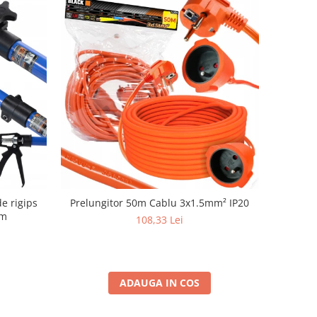
de rigips
Prelungitor 50m Cablu 3x1.5mm² IP20
cm
108,33 Lei
ADAUGA IN COS