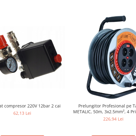
at compresor 220V 12bar 2 cai
Prelungitor Profesional pe 
METALIC, 50m, 3x2.5mm², 4 Pri
62,13 Lei
2x USB,
226,94 Lei