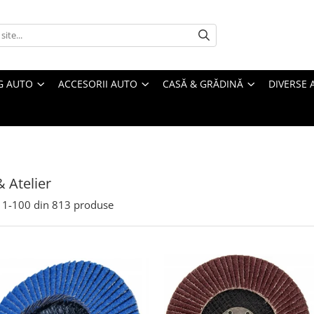
G AUTO
ACCESORII AUTO
CASĂ & GRĂDINĂ
DIVERSE 
& Atelier
1-
100
din
813
produse