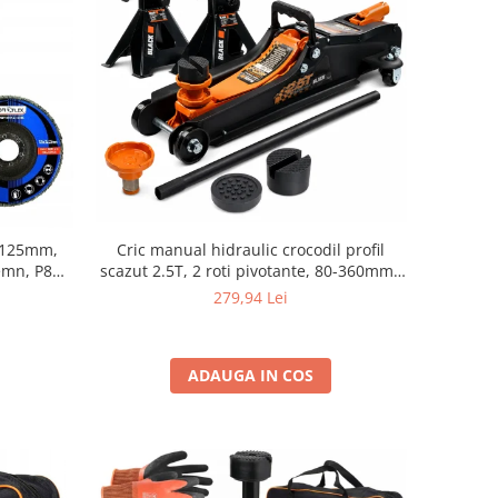
Cric manual hidraulic crocodil profil
) 125mm,
scazut 2.5T, 2 roti pivotante, 80-360mm+
Lemn, P80
set 2 capre auto pentru sprijin 3T cu pin
279,94 Lei
ADAUGA IN COS