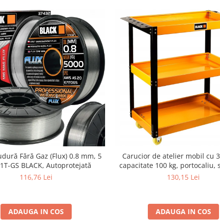
dură Fără Gaz (Flux) 0.8 mm, 5
Carucior de atelier mobil cu 3 
71T-GS BLACK, Autoprotejată
capacitate 100 kg, portocaliu, 
din otel, maner si suport scule,
116,76 Lei
130,15 Lei
Pivotante)
ADAUGA IN COS
ADAUGA IN COS