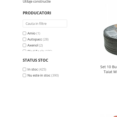
Utilaje constructie
Protectia muncii
PRODUCATORI
Scule Pneumatice
Slefuitoare
Suport auto
Amio
(1)
Suport motocicleta
Autopacc
(28)
Axenol
(2)
Surubelnite
BlackTools
(275)
Tunuri de caldura si aeroteme
Powermat
(215)
STATUS STOC
Redtehnic
(21)
Utilaje constructie
Set 10 Bu
Silver
In stoc
(162)
(425)
Taiat M
Venus
Nu este in stoc
(5)
(390)
Profil
Verda
(106)