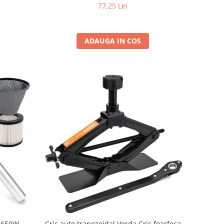
38208, 106 Piese
77,25 Lei
ADAUGA IN COS
 1650W
Cric auto trapezoidal Verda Cric foarfeca