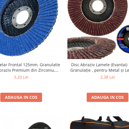
elar Frontal 125mm, Granulatie
Disc Abraziv Lamele (Evantai
braziv Premium din Zirconiu,
Granulație , pentru Metal și 
 22.23mm, Viteza Maxima 13300
125x22.2mm
3,20 Lei
2,38 Lei
tru Slefuire Otel, Inox, Lemn si
Metal,
ADAUGA IN COS
ADAUGA IN COS