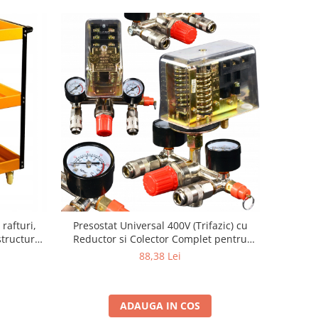
rafturi,
Presostat Universal 400V (Trifazic) cu
structura
Reductor si Colector Complet pentru
 4 Roti (2
Compresor 100L - 500L
88,38 Lei
ADAUGA IN COS