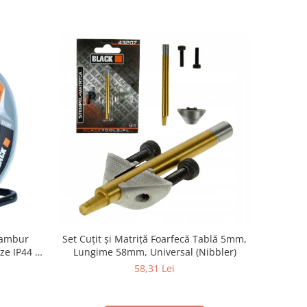
Tambur
Set Cuțit și Matriță Foarfecă Tablă 5mm,
ze IP44 +
Lungime 58mm, Universal (Nibbler)
58,31 Lei