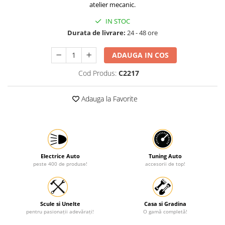
atelier mecanic.
Protectia muncii
IN STOC
Scule Pneumatice
Durata de livrare:
24 - 48 ore
Slefuitoare
ADAUGA IN COS
Suport auto
Cod Produs:
C2217
Suport motocicleta
Surubelnite
Adauga la Favorite
Tunuri de caldura si aeroteme
Utilaje constructie
Electrice Auto
Tuning Auto
peste 400 de produse!
accesorii de top!
Scule si Unelte
Casa si Gradina
pentru pasionații adevărați!
O gamă completă!