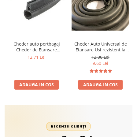
Cheder auto portbagaj
Cheder Auto Universal de
Cheder de Etanșare
Etanșare Uși rezistent la
Profesional din Cauciuc -
intemperii, raze UV,
12,71 Lei
12,00 Lei
Rezistent la Apă și
îmbătrânire și temperaturi
9,60 Lei
Temperaturi Înalte, Multi-
extreme
Aplicații Vânzare la Metru
Liniar
ADAUGA IN COS
ADAUGA IN COS
RECENZII CLIENȚI