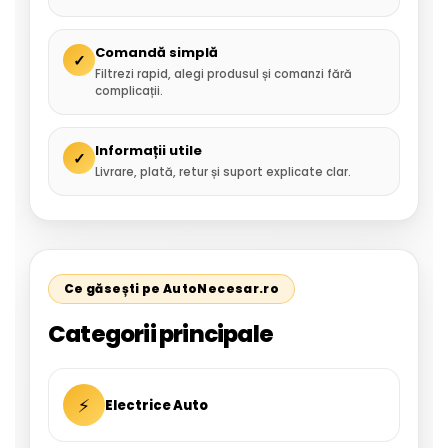
Comandă simplă
✓
Filtrezi rapid, alegi produsul și comanzi fără
complicații.
Informații utile
✓
Livrare, plată, retur și suport explicate clar.
Ce găsești pe AutoNecesar.ro
Categorii principale
⚡
Electrice Auto