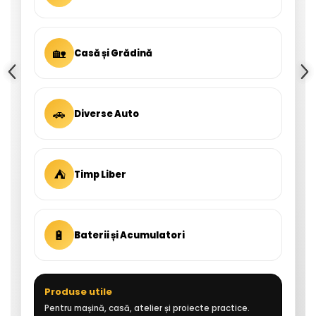
🏡
Casă și Grădină
🚗
Diverse Auto
⛺
Timp Liber
🔋
Baterii și Acumulatori
Produse utile
Pentru mașină, casă, atelier și proiecte practice.