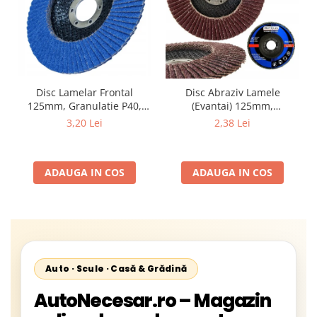
Disc Lamelar Frontal
Disc Abraziv Lamele
125mm, Granulatie P40,
(Evantai) 125mm,
Abraziv Premium din
Granulație , pentru Metal și
3,20 Lei
2,38 Lei
Zirconiu, Prindere
Lemn, P80 125x22.2mm
22.23mm, Viteza Maxima
13300 RPM, pentru Slefuire
ADAUGA IN COS
ADAUGA IN COS
Otel, Inox, Lemn si Metal,
Auto · Scule · Casă & Grădină
AutoNecesar.ro – Magazin