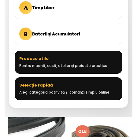
⛺
Timp Liber
🔋
Baterii și Acumulatori
Produse utile
Pentru mașină, casă, atelier și proiecte practice.
Selecție rapidă
Alegi categoria potrivită și comanzi simplu online.
-2 LEI