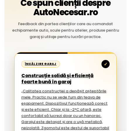
Ce spun clienții despre
AutoNecesar.ro
Feedback din partea clienților care au comandat
echipamente auto, scule pentru atelier, produse pentru
garaj și utilaje pentru lucrări practice.
✓
ÎNCĂLZIRE GARAJ
Construcție solidă și eficiență
foarte bună în garaj
„Calitatea construcției a depășit așteptările
mele. Practic nu se vede fum din țeava de
eșapament. Dispozitivul funcționează corect
și este eficient. Chiar și la -2°C afară, este
confortabil să lucrezi doar cu un hanorac.
Garajul este detașat și are o ușă metalică,
neizolată. Zgomotul este destul de suportabil