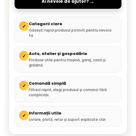
→
Ai nevoie de ajutor?
Categorii clare
✓
Găsești rapid produsul potrivit pentru nevoia
ta.
Auto, atelier și gospodărie
✓
Produse utile pentru mașină, garaj, casă și
grădină.
Comandă simplă
✓
Filtrezi rapid, alegi produsul și comanzi fără
complicații.
Informații utile
✓
Livrare, plată, retur și suport explicate clar.