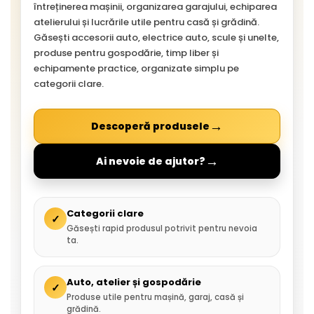
întreținerea mașinii, organizarea garajului, echiparea
atelierului și lucrările utile pentru casă și grădină.
Găsești accesorii auto, electrice auto, scule și unelte,
produse pentru gospodărie, timp liber și
echipamente practice, organizate simplu pe
categorii clare.
→
Descoperă produsele
→
Ai nevoie de ajutor?
Categorii clare
✓
Găsești rapid produsul potrivit pentru nevoia
ta.
Auto, atelier și gospodărie
✓
Produse utile pentru mașină, garaj, casă și
grădină.