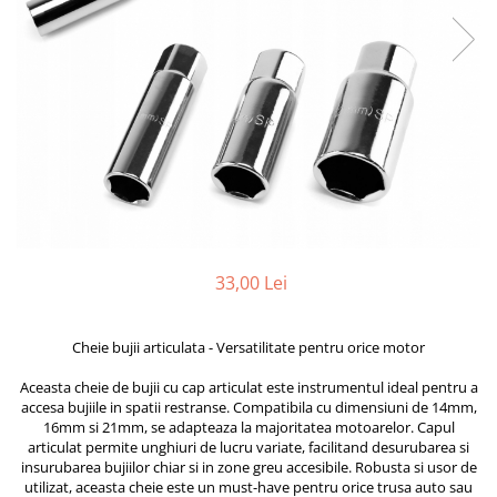
Furtune de gradina
compresoare
Mixere
Cricuri Auto Hidraulice
Pneumatice si Trapezoidale
Motocositoare si Motosape
Cricuri hidraulice
Nivela laser
Cricuri pneumatice
Pistol de vopsit
Cricuri trapezoidale
Pompe
Feon Electric
Rotopercutoare si bormasini
Generatoare curent
Taiat gresie si faianta
Gresoare
Uz intern
33,00 Lei
Macarale și vinciuri
Ventilatoare radiatoare
Masini de gaurit si Insurubat
umidificatoare
Cheie bujii articulata - Versatilitate pentru orice motor
Motoare electrice
Aceasta cheie de bujii cu cap articulat este instrumentul ideal pentru a
Pistol de Lipit
accesa bujiile in spatii restranse. Compatibila cu dimensiuni de 14mm,
Polizoare
16mm si 21mm, se adapteaza la majoritatea motoarelor. Capul
articulat permite unghiuri de lucru variate, facilitand desurubarea si
Pompe Combustibil
insurubarea bujiilor chiar si in zone greu accesibile. Robusta si usor de
utilizat, aceasta cheie este un must-have pentru orice trusa auto sau
Prelungitoare