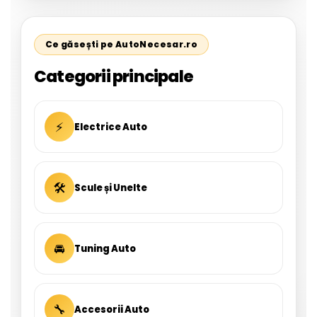
Ce găsești pe AutoNecesar.ro
Categorii principale
⚡
Electrice Auto
🛠
Scule și Unelte
🚘
Tuning Auto
🔧
Accesorii Auto