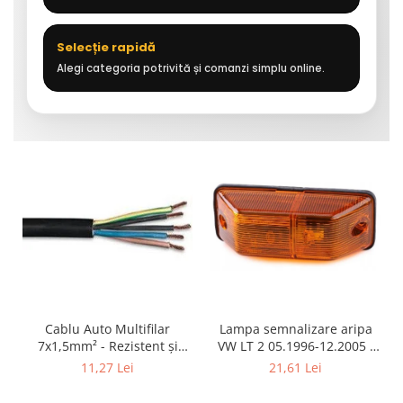
Selecție rapidă
Alegi categoria potrivită și comanzi simplu online.
Cablu Auto Multifilar
Lampa semnalizare aripa
7x1,5mm² - Rezistent și
VW LT 2 05.1996-12.2005 ;
Flexibil pentru Remorci 12V-
Mercedes Sprinter 1995-
11,27 Lei
21,61 Lei
24V
2002, 512D-814 DA; Actros
1996-2002; Unimog 1949-;