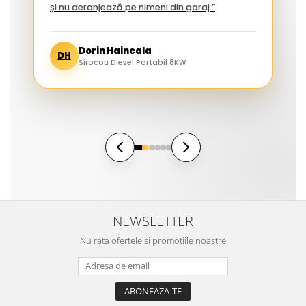
și nu deranjează pe nimeni din garaj.”
Dorin Haineala
DH
Sirocou Diesel Portabil 8KW
NEWSLETTER
Nu rata ofertele si promotiile noastre