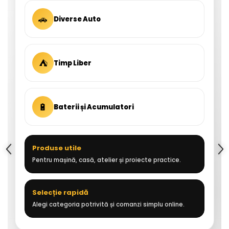
🚗
Diverse Auto
⛺
Timp Liber
🔋
Baterii și Acumulatori
Produse utile
Pentru mașină, casă, atelier și proiecte practice.
Selecție rapidă
Alegi categoria potrivită și comanzi simplu online.