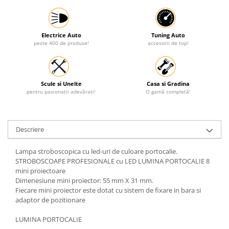
Protectia muncii
Scule Pneumatice
Electrice Auto
Tuning Auto
peste 400 de produse!
accesorii de top!
Slefuitoare
Suport auto
Suport motocicleta
Scule si Unelte
Casa si Gradina
Surubelnite
pentru pasionații adevărați!
O gamă completă!
Tunuri de caldura si aeroteme
Utilaje constructie
Descriere
Lampa stroboscopica cu led-uri de culoare portocalie.
STROBOSCOAPE PROFESIONALE cu LED LUMINA PORTOCALIE 8
mini proiectoare
Dimenesiune mini proiector: 55 mm X 31 mm.
Fiecare mini proiector este dotat cu sistem de fixare in bara si
adaptor de pozitionare
LUMINA PORTOCALIE