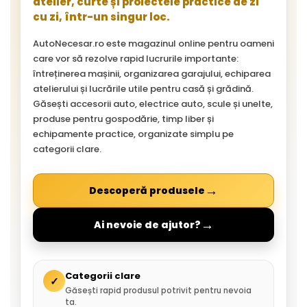
atelier, curte și proiectele practice de zi
cu zi, într-un singur loc.
AutoNecesar.ro este magazinul online pentru oameni
care vor să rezolve rapid lucrurile importante:
întreținerea mașinii, organizarea garajului, echiparea
atelierului și lucrările utile pentru casă și grădină.
Găsești accesorii auto, electrice auto, scule și unelte,
produse pentru gospodărie, timp liber și
echipamente practice, organizate simplu pe
categorii clare.
→
Descoperă produsele
→
Ai nevoie de ajutor?
Categorii clare
✓
Găsești rapid produsul potrivit pentru nevoia
ta.