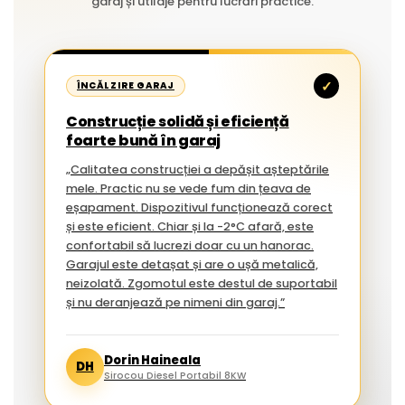
garaj și utilaje pentru lucrări practice.
✓
ÎNCĂLZIRE GARAJ
Construcție solidă și eficiență
foarte bună în garaj
„Calitatea construcției a depășit așteptările
mele. Practic nu se vede fum din țeava de
eșapament. Dispozitivul funcționează corect
și este eficient. Chiar și la -2°C afară, este
confortabil să lucrezi doar cu un hanorac.
Garajul este detașat și are o ușă metalică,
neizolată. Zgomotul este destul de suportabil
și nu deranjează pe nimeni din garaj.”
Dorin Haineala
DH
Sirocou Diesel Portabil 8KW