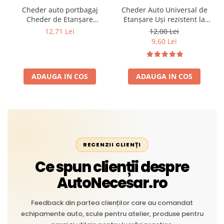
Cheder auto portbagaj
Cheder Auto Universal de
Cheder de Etanșare
Etanșare Uși rezistent la
Profesional din Cauciuc -
intemperii, raze UV,
12,71 Lei
12,00 Lei
Rezistent la Apă și
îmbătrânire și temperaturi
9,60 Lei
Temperaturi Înalte, Multi-
extreme
Aplicații Vânzare la Metru
Liniar
ADAUGA IN COS
ADAUGA IN COS
RECENZII CLIENȚI
Ce spun clienții despre
AutoNecesar.ro
Feedback din partea clienților care au comandat
echipamente auto, scule pentru atelier, produse pentru