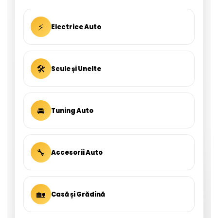
⚡
Electrice Auto
🛠
Scule și Unelte
🚘
Tuning Auto
🔧
Accesorii Auto
🏡
Casă și Grădină