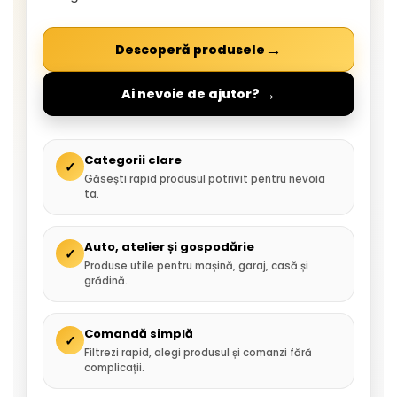
→
Descoperă produsele
→
Ai nevoie de ajutor?
Categorii clare
✓
Găsești rapid produsul potrivit pentru nevoia
ta.
Auto, atelier și gospodărie
✓
Produse utile pentru mașină, garaj, casă și
grădină.
Comandă simplă
✓
Filtrezi rapid, alegi produsul și comanzi fără
complicații.