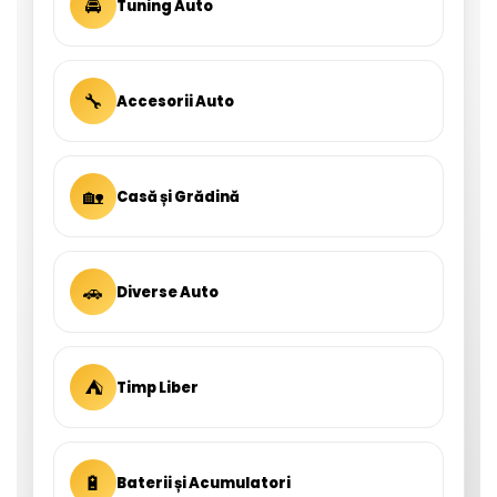
🚘
Tuning Auto
🔧
Accesorii Auto
🏡
Casă și Grădină
🚗
Diverse Auto
⛺
Timp Liber
🔋
Baterii și Acumulatori