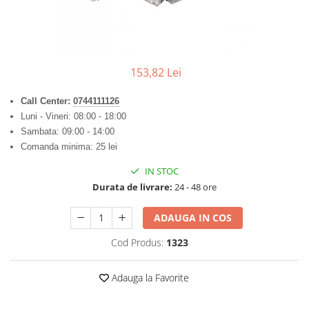
Furtune de gradina
compresoare
Mixere
Cricuri Auto Hidraulice
Pneumatice si Trapezoidale
Motocositoare si Motosape
Cricuri hidraulice
Nivela laser
153,82 Lei
Cricuri pneumatice
Pistol de vopsit
Cricuri trapezoidale
Call Center:
074
4111126
Pompe
Feon Electric
Luni - Vineri: 08:00 - 18:00
Rotopercutoare si bormasini
Sambata: 09:00 - 14:00
Generatoare curent
Comanda minima: 25 lei
Taiat gresie si faianta
Gresoare
Uz intern
IN STOC
Macarale și vinciuri
Durata de livrare:
24 - 48 ore
Ventilatoare radiatoare
Masini de gaurit si Insurubat
umidificatoare
ADAUGA IN COS
Motoare electrice
Pistol de Lipit
Cod Produs:
1323
Polizoare
Adauga la Favorite
Pompe Combustibil
Prelungitoare