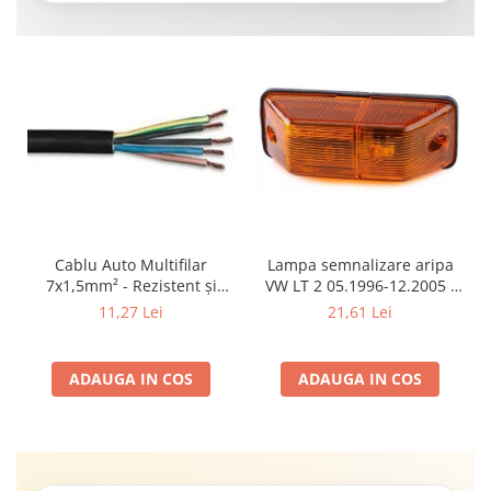
Cablu Auto Multifilar
Lampa semnalizare aripa
7x1,5mm² - Rezistent și
VW LT 2 05.1996-12.2005 ;
Flexibil pentru Remorci 12V-
Mercedes Sprinter 1995-
11,27 Lei
21,61 Lei
24V
2002, 512D-814 DA; Actros
1996-2002; Unimog 1949-;
Neoplan Euroliner,
ADAUGA IN COS
ADAUGA IN COS
Starliner,Centroliner,
Cityliner;