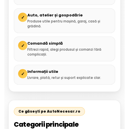
Auto, atelier și gospodărie
✓
Produse utile pentru mașină, garaj, casă și
grădină.
Comandă simplă
✓
Filtrezi rapid, alegi produsul și comanzi fără
complicații.
Informații utile
✓
Livrare, plată, retur și suport explicate clar.
Ce găsești pe AutoNecesar.ro
Categorii principale