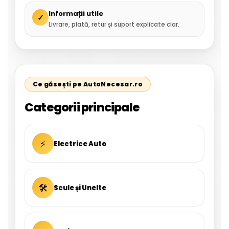
Informații utile
✓
Livrare, plată, retur și suport explicate clar.
Ce găsești pe AutoNecesar.ro
Categorii principale
⚡
Electrice Auto
🛠
Scule și Unelte