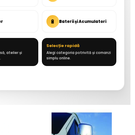
🔋
er
Baterii și Acumulatori
Selecție rapidă
ă, atelier și
Alegi categoria potrivită și comanzi
.
simplu online.