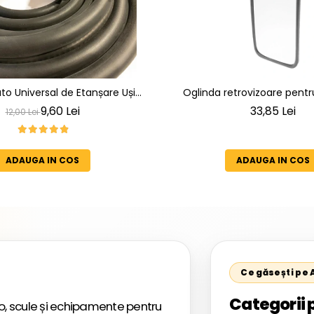
o Universal de Etanșare Uși
Oglinda retrovizoare pent
nt la intemperii, raze UV,
utilaje/ platforme/ tr
9,60 Lei
33,85 Lei
12,00 Lei
ire și temperaturi extreme
ADAUGA IN COS
ADAUGA IN COS
Ce găsești pe
Categorii 
, scule și echipamente pentru