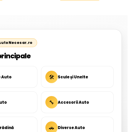
 AutoNecesar.ro
principale
🛠
e Auto
Scule și Unelte
🔧
uto
Accesorii Auto
🚗
Grădină
Diverse Auto