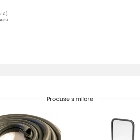
ată)
ixare
Produse similare