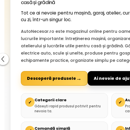
casă și grădină
Tot ce ai nevoie pentru mașină, garaj, atelier, cur
cu zi, într-un singur loc.
AutoNecesar.ro este magazinul online pentru oamen
lucrurile importante: întreținerea mașinii, organizar
atelierului și lucrările utile pentru casă și grădină. 
electrice auto, scule și unelte, produse pentru gospo
echipamente practice, organizate simplu pe categor
→
Descoperă produsele
Ai nevoie de aju
Categorii clare
Au
✓
✓
Găsești rapid produsul potrivit pentru
Pr
nevoia ta.
ca
Comandă simplă
In