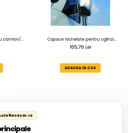
ru camion/
Capace nichelate pentru oglinzi
actoare
Mercedes Sprinter
165,76 Lei
ADAUGA IN COS
 AutoNecesar.ro
principale