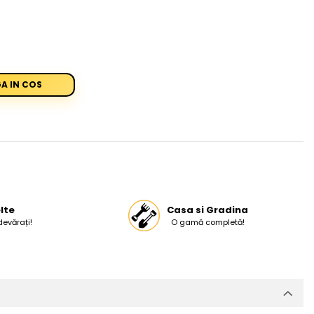
A IN COS
lte
Casa si Gradina
devărați!
O gamă completă!