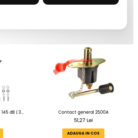
145 dB | 3
Contact general 2500A
 6 Melodii
51,27 Lei
ADAUGA IN COS