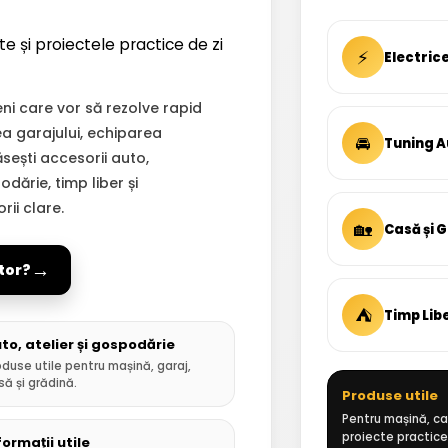
te și proiectele practice de zi
⚡
Electric
i care vor să rezolve rapid
ea garajului, echiparea
🚘
Tuning A
Găsești accesorii auto,
dărie, timp liber și
ii clare.
🏡
Casă și 
→
tor?
⛺
Timp Lib
to, atelier și gospodărie
oduse utile pentru mașină, garaj,
să și grădină.
Produse utile
Pentru mașină, cas
proiecte practice
formații utile