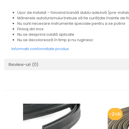
Protectia muncii
Ușor de instalat – folosind bandă dublu adezivă (pre-instal
Scule Pneumatice
Mânerele autoturismului trebuie să fie curățate înainte de f
Nu sunt necesare instrumente speciale pentru a se potrivi
Slefuitoare
Finisaj din inox
Suport auto
Nu se desprind odată aplicate
Nu se decolorează în timp și nu ruginesc
Suport motocicleta
Informatii conformitate produs
Surubelnite
Tunuri de caldura si aeroteme
Review-uri
(0)
Utilaje constructie
-2 LEI