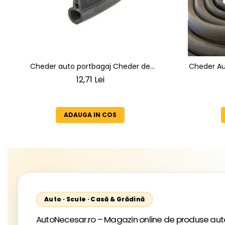
Cheder auto portbagaj Cheder de
Cheder Aut
Etanșare Profesional din Cauciuc -
reziste
12,71 Lei
Rezistent la Apă și Temperaturi Înalte,
îmbătrân
Multi-Aplicații Vânzare la Metru Liniar
ADAUGA IN COS
Auto · Scule · Casă & Grădină
AutoNecesar.ro – Magazin online de produse auto