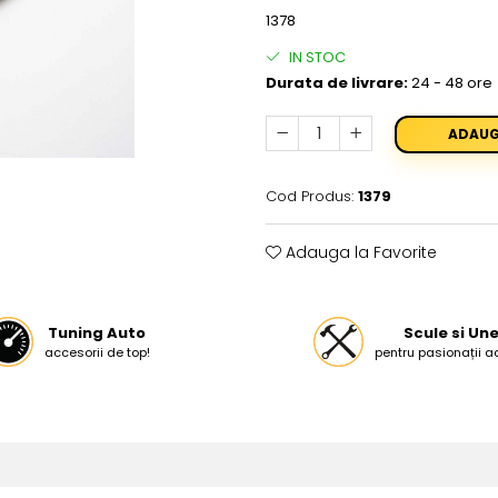
1378
IN STOC
Durata de livrare:
24 - 48 ore
ADAUG
Cod Produs:
1379
Adauga la Favorite
Tuning Auto
Scule si Une
accesorii de top!
pentru pasionații a