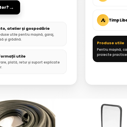
→
tor?
⛺
Timp Lib
to, atelier și gospodărie
oduse utile pentru mașină, garaj,
să și grădină.
Produse utile
Pentru mașină, cas
proiecte practice
formații utile
rare, plată, retur și suport explicate
r.