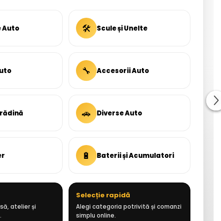
🛠
e Auto
Scule și Unelte
🔧
uto
Accesorii Auto
🚗
Grădină
Diverse Auto
🔋
er
Baterii și Acumulatori
Selecție rapidă
ă, atelier și
Alegi categoria potrivită și comanzi
.
simplu online.