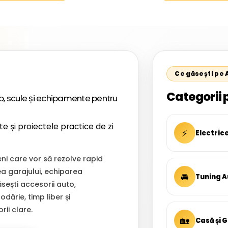
ner,Centroliner, Cityliner;
Ce găsești pe
Categorii 
, scule și echipamente pentru
te și proiectele practice de zi
⚡
Electric
i care vor să rezolve rapid
ea garajului, echiparea
🚘
Tuning A
Găsești accesorii auto,
dărie, timp liber și
ii clare.
🏡
Casă și 