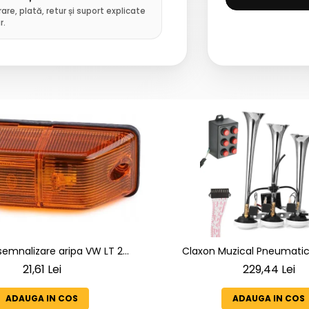
rare, plată, retur și suport explicate
r.
emnalizare aripa VW LT 2
Claxon Muzical Pneumatic 
2005 ; Mercedes Sprinter 1995-
Goarne Cromate Premium |
21,61 Lei
229,44 Lei
D-814 DA; Actros 1996-2002;
Selectabile
1949-; Neoplan Euroliner,
ADAUGA IN COS
ADAUGA IN COS