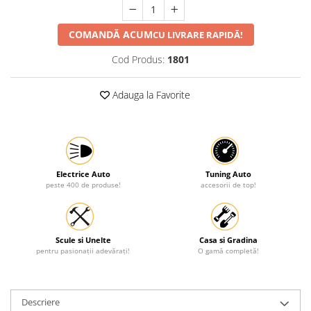
Protectia muncii
COMANDĂ ACUM
CU LIVRARE RAPIDĂ!
Scule Pneumatice
Cod Produs:
1801
Slefuitoare
Suport auto
Adauga la Favorite
Suport motocicleta
Surubelnite
Tunuri de caldura si aeroteme
Utilaje constructie
Electrice Auto
Tuning Auto
peste 400 de produse!
accesorii de top!
Scule si Unelte
Casa si Gradina
pentru pasionații adevărați!
O gamă completă!
Descriere