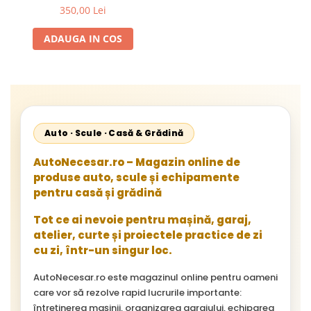
Sprinter W907 / W910 (An
350,00 Lei
2018 - Prezent), Fara Suport
Becuri, PJ Calitate Similara
ADAUGA IN COS
cu Originalul, Omologare E-
Mark, Cod OE A9108200100
Auto · Scule · Casă & Grădină
AutoNecesar.ro – Magazin online de
produse auto, scule și echipamente
pentru casă și grădină
Tot ce ai nevoie pentru mașină, garaj,
atelier, curte și proiectele practice de zi
cu zi, într-un singur loc.
AutoNecesar.ro este magazinul online pentru oameni
care vor să rezolve rapid lucrurile importante:
întreținerea mașinii, organizarea garajului, echiparea