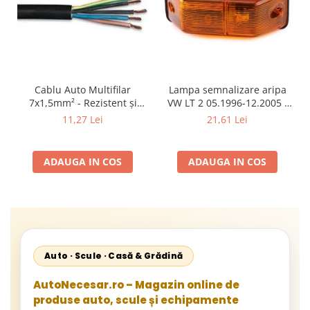
Cablu Auto Multifilar
Lampa semnalizare aripa
7x1,5mm² - Rezistent și
VW LT 2 05.1996-12.2005 ;
Flexibil pentru Remorci 12V-
Mercedes Sprinter 1995-
11,27 Lei
21,61 Lei
24V
2002, 512D-814 DA; Actros
1996-2002; Unimog 1949-;
Neoplan Euroliner,
ADAUGA IN COS
ADAUGA IN COS
Starliner,Centroliner,
Cityliner;
Auto · Scule · Casă & Grădină
AutoNecesar.ro – Magazin online de
produse auto, scule și echipamente