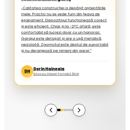
„Calitatea construcției a depășit așteptările
mele. Practic nu se vede fum din țeava de
eșapament. Dispozitivul funcționează corect
și este eficient. Chiar și la -2°C afară, este
confortabil să lucrezi doar cu un hanorac.
Garajul este detașat și are o ușă metalică,
neizolată. Zgomotul este destul de suportabil
și nu deranjează pe nimeni din garaj.”
Dorin Haineala
DH
Sirocou Diesel Portabil 8KW