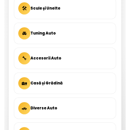
🛠
Scule și Unelte
🚘
Tuning Auto
🔧
Accesorii Auto
🏡
Casă și Grădină
🚗
Diverse Auto