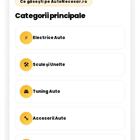
Ce găsești pe AutoNecesar.ro
Categorii principale
⚡
Electrice Auto
🛠
Scule și Unelte
🚘
Tuning Auto
🔧
Accesorii Auto