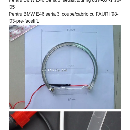
Pentru BMW E46 Seria 3: sedan/touring cu FAURI '98-
'05
Pentru BMW E46 seria 3: coupe/cabrio cu FAURI '98-
'03-pre-facelift.