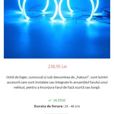
Furtune de gradina
compresoare
Mixere
Cricuri Auto Hidraulice
Pneumatice si Trapezoidale
Motocositoare si Motosape
Cricuri hidraulice
Nivela laser
Cricuri pneumatice
Pistol de vopsit
Cricuri trapezoidale
Pompe
Feon Electric
Rotopercutoare si bormasini
Generatoare curent
Taiat gresie si faianta
Gresoare
Uz intern
Macarale și vinciuri
238,95 Lei
Ventilatoare radiatoare
Masini de gaurit si Insurubat
umidificatoare
Ochii de înger, cunoscu
ț
i
ș
i sub denumirea de „halouri”, sunt lumini
Motoare electrice
accesorii care sunt instalate sau integrate în ansamblul farului unui
vehicul, pentru a înconjura farul de fază scurtă sau lungă
Pistol de Lipit
.
Polizoare
IN STOC
Pompe Combustibil
Durata de livrare:
24 - 48 ore
Prelungitoare