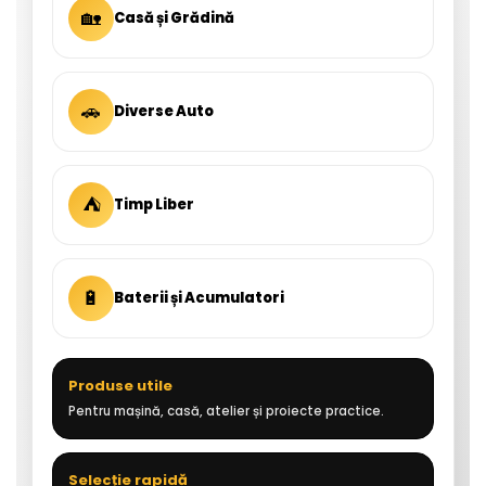
🏡
Casă și Grădină
🚗
Diverse Auto
⛺
Timp Liber
🔋
Baterii și Acumulatori
Produse utile
Pentru mașină, casă, atelier și proiecte practice.
Selecție rapidă