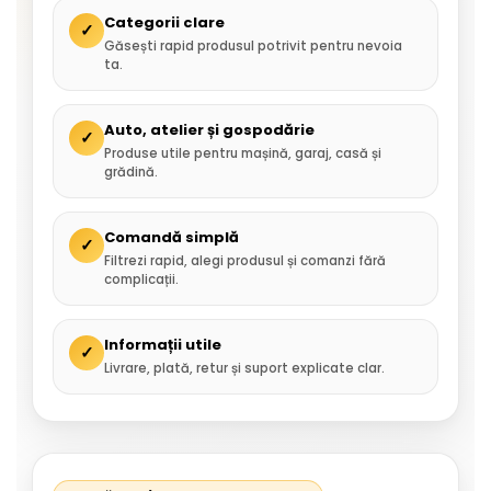
Categorii clare
✓
Găsești rapid produsul potrivit pentru nevoia
ta.
Auto, atelier și gospodărie
✓
Produse utile pentru mașină, garaj, casă și
grădină.
Comandă simplă
✓
Filtrezi rapid, alegi produsul și comanzi fără
complicații.
Informații utile
✓
Livrare, plată, retur și suport explicate clar.