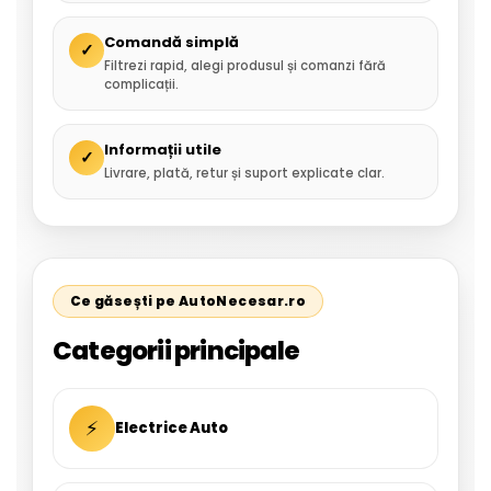
Comandă simplă
✓
Filtrezi rapid, alegi produsul și comanzi fără
complicații.
Informații utile
✓
Livrare, plată, retur și suport explicate clar.
Ce găsești pe AutoNecesar.ro
Categorii principale
⚡
Electrice Auto