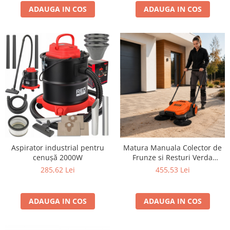
ADAUGA IN COS
ADAUGA IN COS
Aspirator industrial pentru
Matura Manuala Colector de
cenușă 2000W
Frunze si Resturi Verda
SN1301Z, 65 cm, Recipient
285,62 Lei
455,53 Lei
20L
ADAUGA IN COS
ADAUGA IN COS