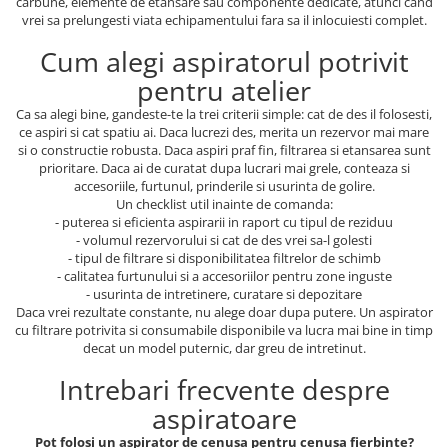
carbune, elemente de etansare sau componente dedicate, atunci cand
vrei sa prelungesti viata echipamentului fara sa il inlocuiesti complet.
Cum alegi aspiratorul potrivit
pentru atelier
Ca sa alegi bine, gandeste-te la trei criterii simple: cat de des il folosesti,
ce aspiri si cat spatiu ai. Daca lucrezi des, merita un rezervor mai mare
si o constructie robusta. Daca aspiri praf fin, filtrarea si etansarea sunt
prioritare. Daca ai de curatat dupa lucrari mai grele, conteaza si
accesoriile, furtunul, prinderile si usurinta de golire.
Un checklist util inainte de comanda:
- puterea si eficienta aspirarii in raport cu tipul de reziduu
- volumul rezervorului si cat de des vrei sa-l golesti
- tipul de filtrare si disponibilitatea filtrelor de schimb
- calitatea furtunului si a accesoriilor pentru zone inguste
- usurinta de intretinere, curatare si depozitare
Daca vrei rezultate constante, nu alege doar dupa putere. Un aspirator
cu filtrare potrivita si consumabile disponibile va lucra mai bine in timp
decat un model puternic, dar greu de intretinut.
Intrebari frecvente despre
aspiratoare
Pot folosi un aspirator de cenusa pentru cenusa fierbinte?