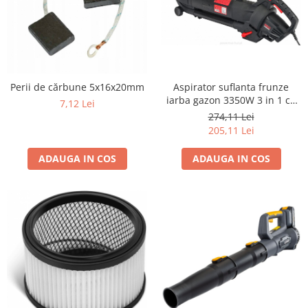
Perii de cărbune 5x16x20mm
Aspirator suflanta frunze
iarba gazon 3350W 3 in 1 cu
7,12 Lei
tocator si sac de recuperare
274,11 Lei
35 L alimentare 230 V
205,11 Lei
ADAUGA IN COS
ADAUGA IN COS