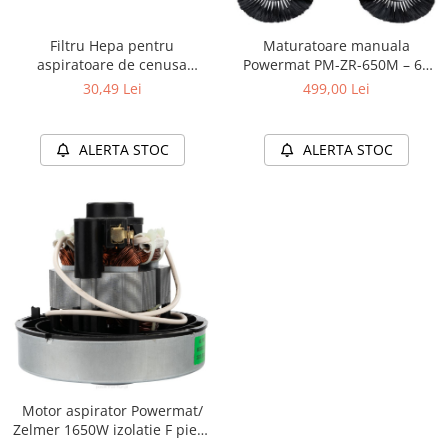
Filtru Hepa pentru
Maturatoare manuala
aspiratoare de cenusa
Powermat PM-ZR-650M – 65
seminee sobe si centrale
cm, 20L, fara fir, pentru
30,49 Lei
499,00 Lei
termice diametrul interior 8,2
curatarea aleilor, teraselor si
cm diametru exterior: 12 cm
garajelor
ALERTA STOC
ALERTA STOC
Motor aspirator Powermat/
Zelmer 1650W izolatie F piesa