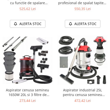
cu functie de spalare
profesional de spalat tapiterii
tapiterie/mocheta /covoare 20
mochete si covoare 1600 W
525,62 Lei
550,35 Lei
litri, cu filtru de spuma SN198
SN197
ALERTA STOC
ALERTA STOC
Aspirator cenusa semineu
Aspirator industrial 25L
1650W 20L si 3 filtre de
pentru cenusa semineu
material SN184
centrala termica soba 1650W
273,44 Lei
472,42 Lei
cuva inox SN196