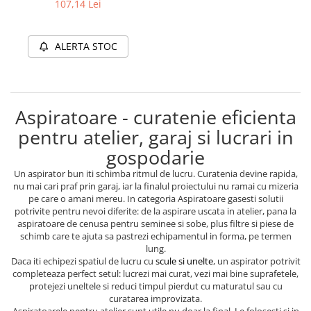
de schimb
107,14 Lei
ALERTA STOC
Aspiratoare - curatenie eficienta
pentru atelier, garaj si lucrari in
gospodarie
Un aspirator bun iti schimba ritmul de lucru. Curatenia devine rapida,
nu mai cari praf prin garaj, iar la finalul proiectului nu ramai cu mizeria
pe care o amani mereu. In categoria Aspiratoare gasesti solutii
potrivite pentru nevoi diferite: de la aspirare uscata in atelier, pana la
aspiratoare de cenusa pentru seminee si sobe, plus filtre si piese de
schimb care te ajuta sa pastrezi echipamentul in forma, pe termen
lung.
Daca iti echipezi spatiul de lucru cu
scule si unelte
, un aspirator potrivit
completeaza perfect setul: lucrezi mai curat, vezi mai bine suprafetele,
protejezi uneltele si reduci timpul pierdut cu maturatul sau cu
curatarea improvizata.