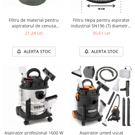
Filtru de material pentru
Filtru Hepa pentru aspirator
aspiratorul de cenusa
industrial SN196 (7) diametrul
semineu diametru de 260 mm
interior 15,3 cm diametru
21,24 Lei
30,61 Lei
(26 cm) adancimea filtrului -
exterior 18 cm
aproximativ 185 mm SN119
VERDA (7)
ALERTA STOC
ALERTA STOC
Aspirator profesional 1600 W
Aspirator umed uscat