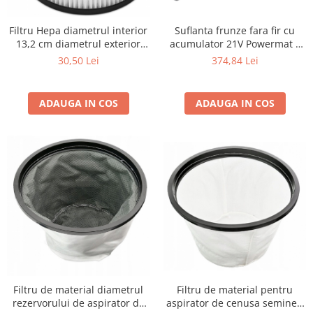
Suflanta frunze fara fir cu
Filtru Hepa diametrul interior
acumulator 21V Powermat –
13,2 cm diametrul exterior
putere mare, 260 km/h, 2
15,7 cm
374,84 Lei
30,50 Lei
baterii
ADAUGA IN COS
ADAUGA IN COS
Filtru de material pentru
Filtru de material diametrul
aspirator de cenusa semineu
rezervorului de aspirator de