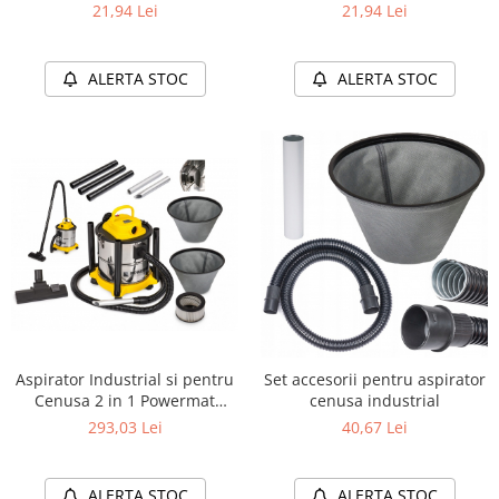
SN196 VERDA (8)
297 mm
21,94 Lei
21,94 Lei
ALERTA STOC
ALERTA STOC
Aspirator Industrial si pentru
Set accesorii pentru aspirator
Cenusa 2 in 1 Powermat
cenusa industrial
2000W, Rezervor 20L din Otel
293,03 Lei
40,67 Lei
Inoxidabil, Filtrare Dubla
HEPA, Functie Suflanta, Furtun
Metalic Rezistent la Caldura
ALERTA STOC
ALERTA STOC