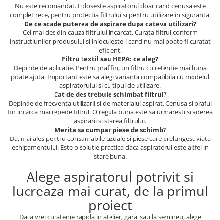
Nu este recomandat. Foloseste aspiratorul doar cand cenusa este
complet rece, pentru protectia filtrului si pentru utilizare in siguranta.
De ce scade puterea de aspirare dupa cateva utilizari?
Cel mai des din cauza filtrului incarcat. Curata filtrul conform
instructiunilor produsului si inlocuieste-l cand nu mai poate fi curatat
eficient.
Filtru textil sau HEPA: ce aleg?
Depinde de aplicatie. Pentru praf fin, un filtru cu retentie mai buna
poate ajuta. Important este sa alegi varianta compatibila cu modelul
aspiratorului si cu tipul de utilizare.
Cat de des trebuie schimbat filtrul?
Depinde de frecventa utilizarii si de materialul aspirat. Cenusa si praful
fin incarca mai repede filtrul. O regula buna este sa urmaresti scaderea
aspirarii si starea filtrului.
Merita sa cumpar piese de schimb?
Da, mai ales pentru consumabile uzuale si piese care prelungesc viata
echipamentului. Este o solutie practica daca aspiratorul este altfel in
stare buna.
Alege aspiratorul potrivit si
lucreaza mai curat, de la primul
proiect
Daca vrei curatenie rapida in atelier, garaj sau la semineu, alege