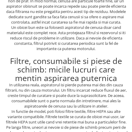
nori de praf. In mod normal, cenusa are particule foarte fine, iar un
aspirator obisnuit se poate incarca repede sau poate pierde eficienta
daca filtrarea nu este pregatita pentru acest tip de reziduu. Modelele
dedicate sunt gandite sa faca fata cenusii si sa ofere o aspirare mai
controlata, astfel incat curatarea sa fie mai rapida si mai curata.
Un obicei bun este sa folosesti aspiratorul de cenusa doar cand
materialul este complet rece. Asta protejeaza filtrul si rezervorul si iti
reduce riscul de probleme in utilizare. Daca ai nevoie de eficienta
constanta, filtrul potrivit si curatarea periodica sunt la fel de
importante ca puterea motorului.
Filtre, consumabile si piese de
schimb: micile lucruri care
mentin aspirarea puternica
In utilizarea reala, aspiratorul isi pierde puterea mai des din cauza
filtrarii, nu din cauza motorului. Un filtru incarcat reduce fluxul de aer,
creste timpul de curatare si poate duce la suprasolicitare. De aceea,
consumabilele sunt o parte normala din intretinere, mai ales la
aspiratoarele de cenusa sau la utilizare in atelier.
In functie de model, poti folosi filtre textile, filtre HEPA sau alte
variante compatibile. Filtrele textile se curata de obicei mai usor, iar
filtrele HEPA sunt utile cand vrei retentie mai buna a particulelor fine.
Pe langa filtre, uneori ai nevoie si de piese de schimb precum perii de