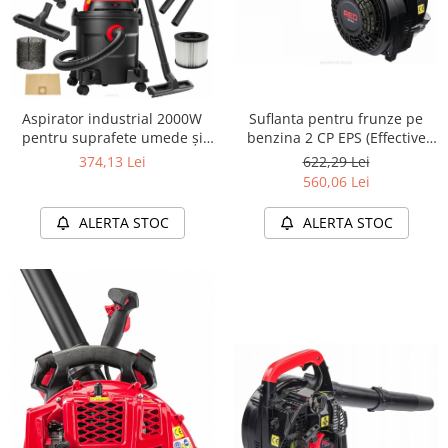
Suflanta pentru frunze pe
Aspirator industrial 2000W
benzina 2 CP EPS (Effective
pentru suprafete umede și
Power Solutions)
uscate
622,29 Lei
374,13 Lei
560,06 Lei
ALERTA STOC
ALERTA STOC