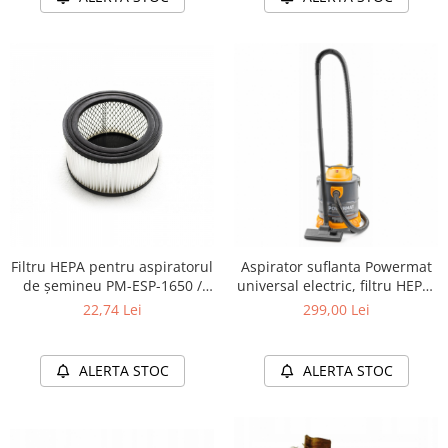
(Model Nou)
Filtru HEPA pentru aspiratorul
Aspirator suflanta Powermat
de șemineu PM-ESP-1650 /
universal electric, filtru HEPA,
PM-ESP-2000
1650W, rezervor 20L
22,74 Lei
299,00 Lei
ALERTA STOC
ALERTA STOC