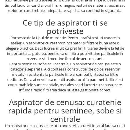
Aspiratoarele pentru atelier sunt utile nu doar la final. Le folosesti si in
timpul lucrului, cand ai praf fin, rumegus, resturi de material, aschii sau
reziduuri care trebuie indepartate rapid ca sa continui in siguranta.
Ce tip de aspirator ti se
potriveste
Porneste de la tipul de murdarie. Pentru praf si resturi usoare in
atelier, un aspirator cu rezervor incapator si filtrare buna este o
alegere practica. Daca lucrezi mult cu praf fin, filtrarea devine la fel de
importanta ca puterea, pentru ca un filtru potrivit tine particulele in
rezervor si iti mentine fluxul de aer constant.
Pentru seminee, sobe sau centrale, un aspirator de cenusa este o
categorie separata. Aici conteaza constructia (de obicei rezervor
metalic), rezistenta la particule fine si compatibilitatea cu filtre
dedicate. Daca ai nevoie sa mentii aspiratorul in parametri, filtrele si
consumabilele sunt esentiale, mai ales cand lucrezi cu cenusa, care
infunda rapid filtrarea daca nu este gestionata corect.
Aspirator de cenusa: curatenie
rapida pentru seminee, sobe si
centrale
Un aspirator de cenusa este util cand vrei sa cureti focarul fara sa ridici