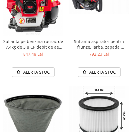
Suflanta aspirator pentru
Suflanta pe benzina rucsac de
frunze, iarba, zapada,
7,4kg de 3,8 CP debit de aer
gradina, pe benzina 5,7 kg,
pana la 1360 m³/h
792,23 Lei
847,48 Lei
3,5CP, 3in1
ALERTA STOC
ALERTA STOC