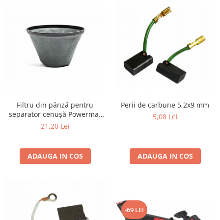
Filtru din pânză pentru
Perii de carbune 5,2x9 mm
separator cenușă Powermat
5,08 Lei
PM-ESP-2000, 200x285 mm,
21,20 Lei
reutilizabil
ADAUGA IN COS
ADAUGA IN COS
-69 LEI