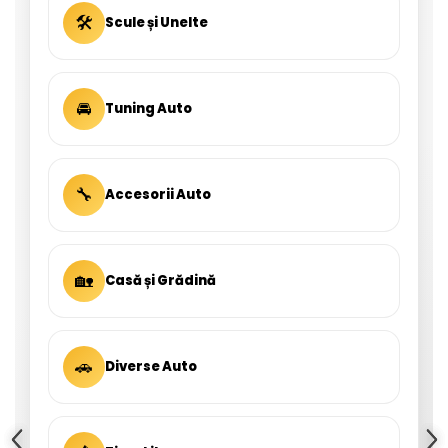
🛠
Scule și Unelte
🚘
Tuning Auto
🔧
Accesorii Auto
🏡
Casă și Grădină
🚗
Diverse Auto