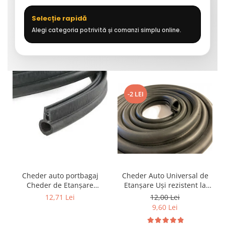
Selecție rapidă
Alegi categoria potrivită și comanzi simplu online.
-2 LEI
Cheder auto portbagaj
Cheder Auto Universal de
Cheder de Etanșare
Etanșare Uși rezistent la
Profesional din Cauciuc -
intemperii, raze UV,
12,71 Lei
12,00 Lei
Rezistent la Apă și
îmbătrânire și temperaturi
9,60 Lei
Temperaturi Înalte, Multi-
extreme
Aplicații Vânzare la Metru