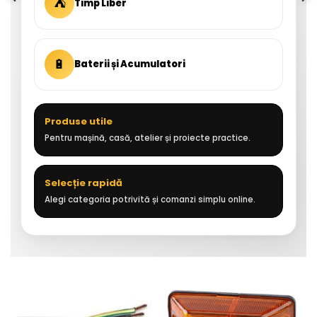
⛺
Timp Liber
🔋
Baterii și Acumulatori
Produse utile
Pentru mașină, casă, atelier și proiecte practice.
Selecție rapidă
Alegi categoria potrivită și comanzi simplu online.