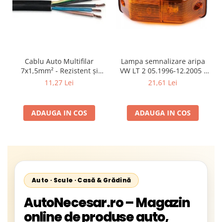
Cablu Auto Multifilar
Lampa semnalizare aripa
7x1,5mm² - Rezistent și
VW LT 2 05.1996-12.2005 ;
Flexibil pentru Remorci 12V-
Mercedes Sprinter 1995-
11,27 Lei
21,61 Lei
24V
2002, 512D-814 DA; Actros
1996-2002; Unimog 1949-;
Neoplan Euroliner,
ADAUGA IN COS
ADAUGA IN COS
Starliner,Centroliner,
Cityliner;
Auto · Scule · Casă & Grădină
AutoNecesar.ro – Magazin
online de produse auto,