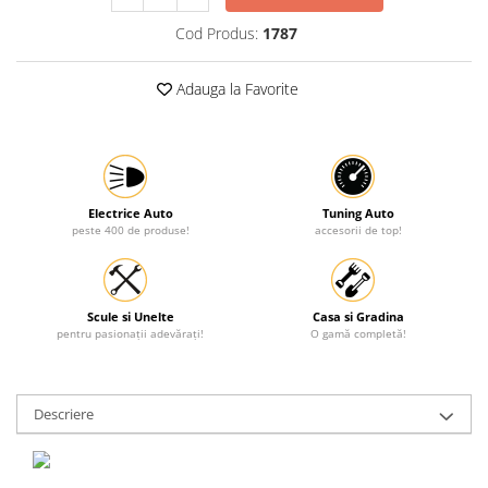
Protectia muncii
Cod Produs:
1787
Scule Pneumatice
Adauga la Favorite
Slefuitoare
Suport auto
Suport motocicleta
Surubelnite
Electrice Auto
Tuning Auto
Tunuri de caldura si aeroteme
peste 400 de produse!
accesorii de top!
Utilaje constructie
Scule si Unelte
Casa si Gradina
pentru pasionații adevărați!
O gamă completă!
Descriere