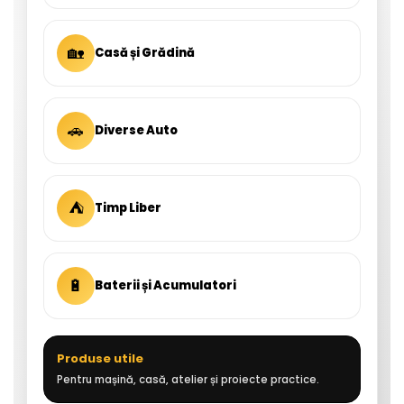
🏡
Casă și Grădină
🚗
Diverse Auto
⛺
Timp Liber
🔋
Baterii și Acumulatori
Produse utile
Pentru mașină, casă, atelier și proiecte practice.