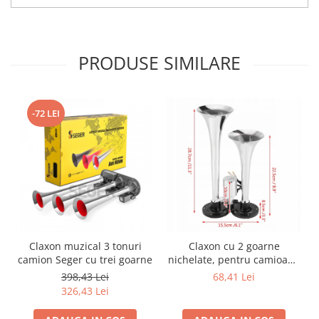
PRODUSE SIMILARE
-72 LEI
Claxon muzical 3 tonuri
Claxon cu 2 goarne
camion Seger cu trei goarne
nichelate, pentru camioane
remorci, semiremorci,
398,43 Lei
68,41 Lei
autoutilitare, universal
326,43 Lei