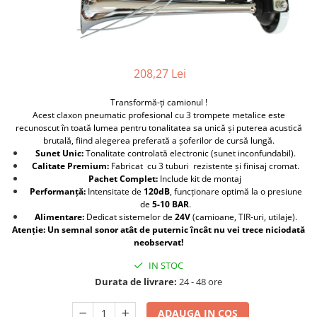
Furtune de gradina
compresoare
Mixere
Cricuri Auto Hidraulice
Pneumatice si Trapezoidale
Motocositoare si Motosape
Cricuri hidraulice
Nivela laser
208,27 Lei
Cricuri pneumatice
Pistol de vopsit
Cricuri trapezoidale
Transformă-ți camionul !
Pompe
Acest claxon pneumatic profesional cu 3 trompete metalice este
Feon Electric
recunoscut în toată lumea pentru tonalitatea sa unică și puterea acustică
Rotopercutoare si bormasini
Generatoare curent
brutală, fiind alegerea preferată a șoferilor de cursă lungă.
Sunet Unic:
Tonalitate controlată electronic (sunet inconfundabil).
Taiat gresie si faianta
Gresoare
Calitate Premium:
Fabricat cu 3 tuburi rezistente și finisaj cromat.
Uz intern
Pachet Complet:
Include kit de montaj
Macarale și vinciuri
Performanță:
Intensitate de
120dB
, funcționare optimă la o presiune
Ventilatoare radiatoare
Masini de gaurit si Insurubat
de
5-10 BAR
.
umidificatoare
Alimentare:
Dedicat sistemelor de
24V
(camioane, TIR-uri, utilaje).
Motoare electrice
Atenție: Un semnal sonor atât de puternic încât nu vei trece niciodată
neobservat!
Pistol de Lipit
IN STOC
Polizoare
Durata de livrare:
24 - 48 ore
Pompe Combustibil
ADAUGA IN COS
Prelungitoare