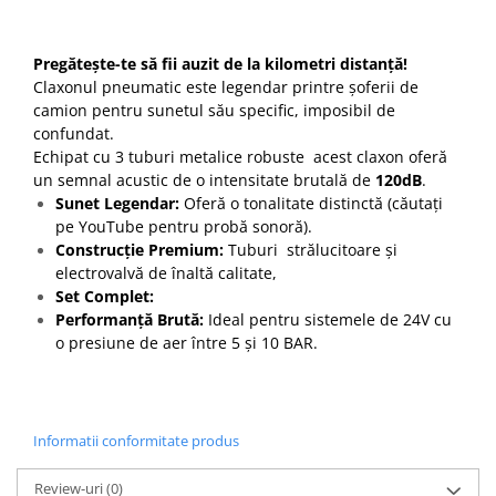
Pregătește-te să fii auzit de la kilometri distanță!
Claxonul pneumatic este legendar printre șoferii de
camion pentru sunetul său specific, imposibil de
confundat.
Echipat cu 3 tuburi metalice robuste acest claxon oferă
un semnal acustic de o intensitate brutală de
120dB
.
Sunet Legendar:
Oferă o tonalitate distinctă (căutați
pe YouTube pentru probă sonoră).
Construcție Premium:
Tuburi strălucitoare și
electrovalvă de înaltă calitate,
Set Complet:
Performanță Brută:
Ideal pentru sistemele de 24V cu
o presiune de aer între 5 și 10 BAR.
Informatii conformitate produs
Review-uri
(0)