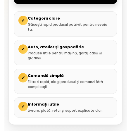
Categorii clare
✓
Găsești rapid produsul potrivit pentru nevoia
ta.
Auto, atelier și gospodărie
✓
Produse utile pentru mașină, garaj, casă și
grădină.
Comandă simplă
✓
Filtrezi rapid, alegi produsul și comanzi fără
complicații.
Informații utile
✓
Livrare, plată, retur și suport explicate clar.