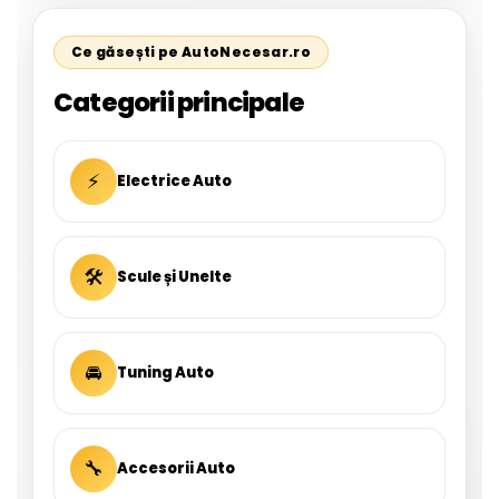
Ce găsești pe AutoNecesar.ro
Categorii principale
⚡
Electrice Auto
🛠
Scule și Unelte
🚘
Tuning Auto
🔧
Accesorii Auto