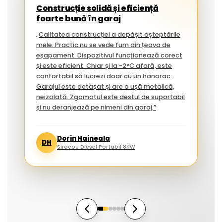
Construcție solidă și eficiență
foarte bună în garaj
„Calitatea construcției a depășit așteptările
mele. Practic nu se vede fum din țeava de
eșapament. Dispozitivul funcționează corect
și este eficient. Chiar și la -2°C afară, este
confortabil să lucrezi doar cu un hanorac.
Garajul este detașat și are o ușă metalică,
neizolată. Zgomotul este destul de suportabil
și nu deranjează pe nimeni din garaj.”
Dorin Haineala
DH
Sirocou Diesel Portabil 8KW