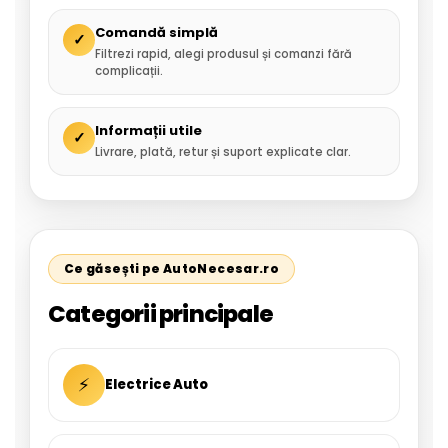
Comandă simplă
✓
Filtrezi rapid, alegi produsul și comanzi fără
complicații.
Informații utile
✓
Livrare, plată, retur și suport explicate clar.
Ce găsești pe AutoNecesar.ro
Categorii principale
⚡
Electrice Auto