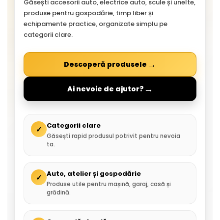
Găsești accesorii auto, electrice auto, scule și unelte,
produse pentru gospodărie, timp liber și
echipamente practice, organizate simplu pe
categorii clare.
→
Descoperă produsele
→
Ai nevoie de ajutor?
Categorii clare
✓
Găsești rapid produsul potrivit pentru nevoia
ta.
Auto, atelier și gospodărie
✓
Produse utile pentru mașină, garaj, casă și
grădină.