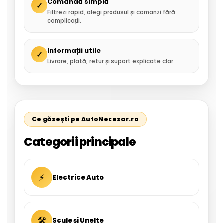
Comandă simplă
✓
Filtrezi rapid, alegi produsul și comanzi fără
complicații.
Informații utile
✓
Livrare, plată, retur și suport explicate clar.
Ce găsești pe AutoNecesar.ro
Categorii principale
⚡
Electrice Auto
🛠
Scule și Unelte