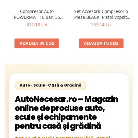
Compresor Auto
Set Accesorii Compresor 5
POWERMAT 10 Bar, 35
Piese BLACK, Pistol Vopsit,
l/min, Alimentare 230V/12V,
Umflat, Suflat, Spălat și
312,18 Lei
107,14 Lei
Ecran LCD, Lanternă LED
Furtun Spiralat
ADAUGA IN COS
ADAUGA IN COS
Auto · Scule · Casă & Grădină
AutoNecesar.ro – Magazin
online de produse auto,
scule și echipamente
pentru casă și grădină