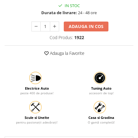
IN STOC
Durata de livrare:
24 - 48 ore
ADAUGA IN COS
Cod Produs:
1922
Adauga la Favorite
Electrice Auto
Tuning Auto
peste 400 de produse!
accesorii de top!
Scule si Unelte
Casa si Gradina
pentru pasionații adevărați!
O gamă completă!