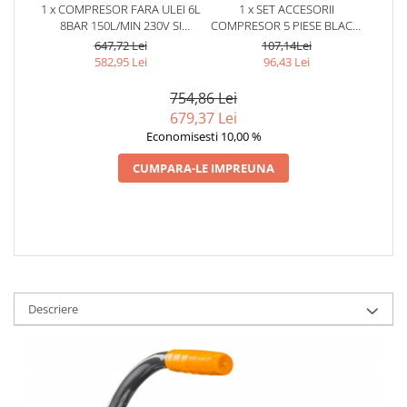
1 x COMPRESOR FARA ULEI 6L
1 x SET ACCESORII
8BAR 150L/MIN 230V SI
COMPRESOR 5 PIESE BLACK,
SEPARATOR REGULATOR
PISTOL VOPSIT, UMFLAT,
647,72 Lei
107,14Lei
PRESIUNE SILENTIOS 59DB
SUFLAT, SPĂLAT ȘI FURTUN
582,95 Lei
96,43 Lei
SPIRALAT
754,86 Lei
679,37 Lei
Economisesti 10,00 %
CUMPARA-LE IMPREUNA
Descriere