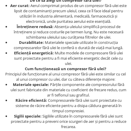
De ce să alegi un compresor fără ulei?
Aer curat:
Aerul comprimat produs de un compresor fără ulei este
Protectia muncii
lipsit de contaminanți precum uleiul, ceea ce îl face ideal pentru
utilizări în industria alimentară, medicală, farmaceutică și
Scule Pneumatice
electronică, unde puritatea aerului este esențială.
Slefuitoare
Întreținere redusă:
Absența uleiului simplifică procesul de
întreținere și reduce costurile pe termen lung. Nu este necesară
Suport auto
schimbarea uleiului sau curățarea filtrelor de ulei.
Durabilitate:
Materialele speciale utilizate în construcția
Suport motocicleta
compresoarelor fără ulei le conferă o durată de viață mai lungă.
Surubelnite
Eficiență energetică:
Multe modele de compresoare fără ulei
sunt proiectate pentru a fi mai eficiente energetic decât cele cu
Tunuri de caldura si aeroteme
ulei.
Cum funcționează un compresor fără ulei?
Utilaje constructie
Principiul de funcționare al unui compresor fără ulei este similar cu cel
al unui compresor cu ulei, dar cu câteva diferențe majore:
Materiale speciale:
Părțile componente ale compresorului fără
ulei sunt fabricate din materiale cu coeficient de frecare redus, cum
ar fi teflonul sau grafitul.
Răcire eficientă:
Compresoarele fără ulei sunt proiectate cu
sisteme de răcire eficiente pentru a disipa căldura generată în
timpul compresiei.
Sigilii speciale:
Sigiliile utilizate în compresoarele fără ulei sunt
proiectate pentru a preveni orice scurgeri de aer și pentru a reduce
frecarea.