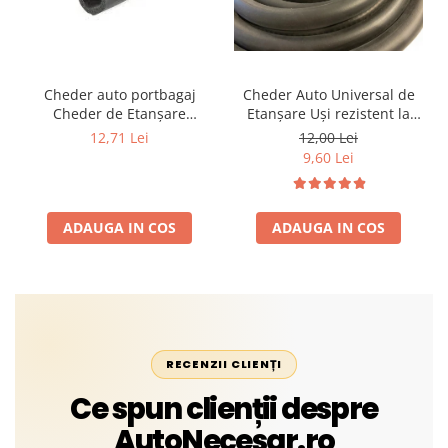
Cheder auto portbagaj
Cheder Auto Universal de
Cheder de Etanșare
Etanșare Uși rezistent la
Profesional din Cauciuc -
intemperii, raze UV,
12,71 Lei
12,00 Lei
Rezistent la Apă și
îmbătrânire și temperaturi
9,60 Lei
Temperaturi Înalte, Multi-
extreme
Aplicații Vânzare la Metru
Liniar
ADAUGA IN COS
ADAUGA IN COS
RECENZII CLIENȚI
Ce spun clienții despre
AutoNecesar.ro