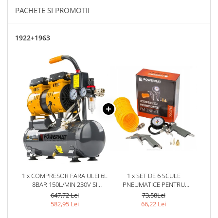
PACHETE SI PROMOTII
1922+1963
1 x COMPRESOR FARA ULEI 6L
1 x SET DE 6 SCULE
8BAR 150L/MIN 230V SI
PNEUMATICE PENTRU
SEPARATOR REGULATOR
COMPRESOR
647,72 Lei
73,58Lei
PRESIUNE SILENTIOS 59DB
582,95 Lei
66,22 Lei