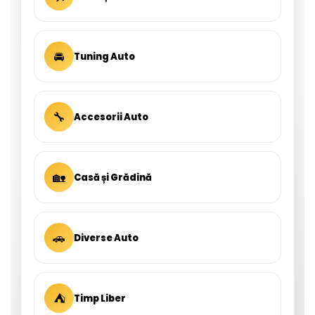
🚘
Tuning Auto
🔧
Accesorii Auto
🏡
Casă și Grădină
🚗
Diverse Auto
⛺
Timp Liber