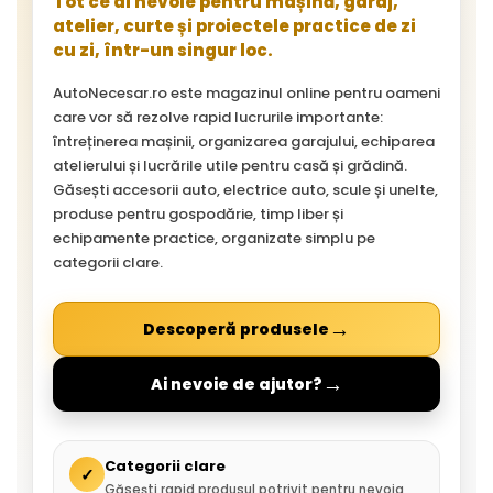
Tot ce ai nevoie pentru mașină, garaj,
atelier, curte și proiectele practice de zi
cu zi, într-un singur loc.
AutoNecesar.ro este magazinul online pentru oameni
care vor să rezolve rapid lucrurile importante:
întreținerea mașinii, organizarea garajului, echiparea
atelierului și lucrările utile pentru casă și grădină.
Găsești accesorii auto, electrice auto, scule și unelte,
produse pentru gospodărie, timp liber și
echipamente practice, organizate simplu pe
categorii clare.
→
Descoperă produsele
→
Ai nevoie de ajutor?
Categorii clare
✓
Găsești rapid produsul potrivit pentru nevoia