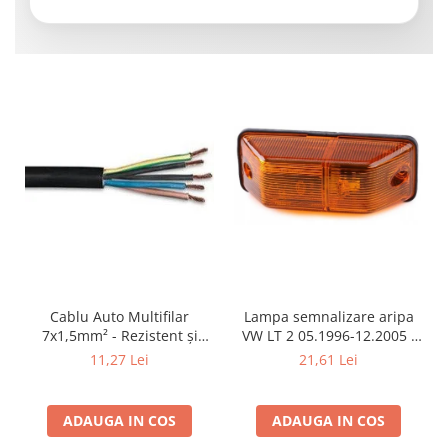
Cablu Auto Multifilar
Lampa semnalizare aripa
7x1,5mm² - Rezistent și
VW LT 2 05.1996-12.2005 ;
Flexibil pentru Remorci 12V-
Mercedes Sprinter 1995-
11,27 Lei
21,61 Lei
24V
2002, 512D-814 DA; Actros
1996-2002; Unimog 1949-;
Neoplan Euroliner,
ADAUGA IN COS
ADAUGA IN COS
Starliner,Centroliner,