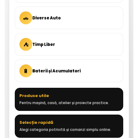
🚗
Diverse Auto
⛺
Timp Liber
🔋
Baterii și Acumulatori
Produse utile
Pentru mașină, casă, atelier și proiecte practice.
Selecție rapidă
Alegi categoria potrivită și comanzi simplu online.