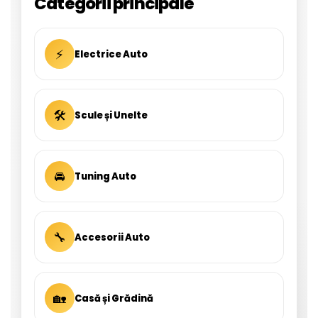
Categorii principale
⚡
Electrice Auto
🛠
Scule și Unelte
🚘
Tuning Auto
🔧
Accesorii Auto
🏡
Casă și Grădină