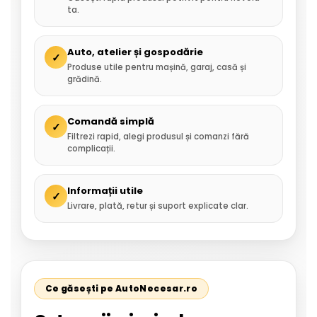
ta.
Auto, atelier și gospodărie
✓
Produse utile pentru mașină, garaj, casă și
grădină.
Comandă simplă
✓
Filtrezi rapid, alegi produsul și comanzi fără
complicații.
Informații utile
✓
Livrare, plată, retur și suport explicate clar.
Ce găsești pe AutoNecesar.ro