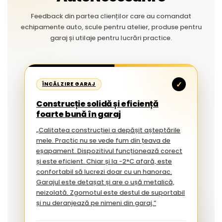
Feedback din partea clienților care au comandat
echipamente auto, scule pentru atelier, produse pentru
garaj și utilaje pentru lucrări practice.
✓
ÎNCĂLZIRE GARAJ
Construcție solidă și eficiență
foarte bună în garaj
„Calitatea construcției a depășit așteptările
mele. Practic nu se vede fum din țeava de
eșapament. Dispozitivul funcționează corect
și este eficient. Chiar și la -2°C afară, este
confortabil să lucrezi doar cu un hanorac.
Garajul este detașat și are o ușă metalică,
neizolată. Zgomotul este destul de suportabil
și nu deranjează pe nimeni din garaj.”