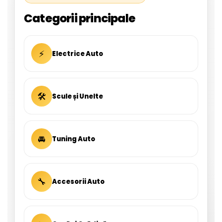
Categorii principale
⚡
Electrice Auto
🛠
Scule și Unelte
🚘
Tuning Auto
🔧
Accesorii Auto