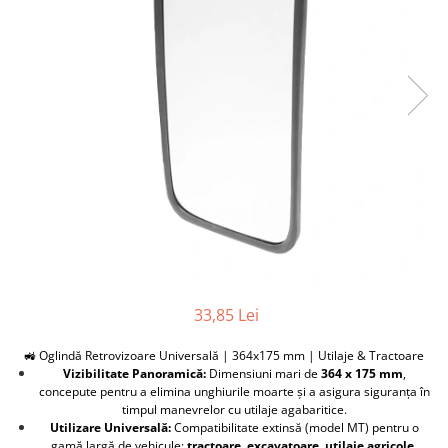
Furtune de gradina
compresoare
Mixere
Cricuri Auto Hidraulice
Pneumatice si Trapezoidale
Motocositoare si Motosape
Cricuri hidraulice
Nivela laser
Cricuri pneumatice
Pistol de vopsit
Cricuri trapezoidale
Pompe
Feon Electric
Rotopercutoare si bormasini
Generatoare curent
Taiat gresie si faianta
Gresoare
Uz intern
Macarale și vinciuri
Ventilatoare radiatoare
Masini de gaurit si Insurubat
umidificatoare
33,85 Lei
Motoare electrice
Pistol de Lipit
🚜 Oglindă Retrovizoare Universală | 364x175 mm | Utilaje & Tractoare
Vizibilitate Panoramică:
Dimensiuni mari de
364 x 175 mm
,
Polizoare
concepute pentru a elimina unghiurile moarte și a asigura siguranța în
timpul manevrelor cu utilaje agabaritice.
Pompe Combustibil
Utilizare Universală:
Compatibilitate extinsă (model MT) pentru o
Prelungitoare
gamă largă de vehicule:
tractoare, excavatoare, utilaje agricole,