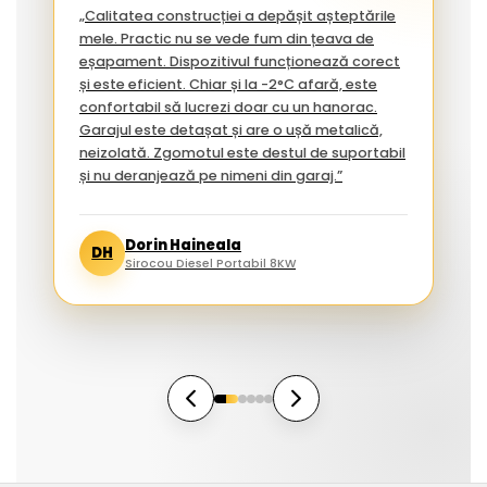
„Calitatea construcției a depășit așteptările
mele. Practic nu se vede fum din țeava de
eșapament. Dispozitivul funcționează corect
și este eficient. Chiar și la -2°C afară, este
confortabil să lucrezi doar cu un hanorac.
Garajul este detașat și are o ușă metalică,
neizolată. Zgomotul este destul de suportabil
și nu deranjează pe nimeni din garaj.”
Dorin Haineala
DH
Sirocou Diesel Portabil 8KW