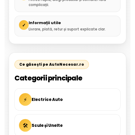
complicații.
Informații utile
✓
Livrare, plată, retur și suport explicate clar.
Ce găsești pe AutoNecesar.ro
Categorii principale
⚡
Electrice Auto
🛠
Scule și Unelte