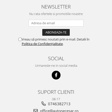
NEWSLETTER
Nu rata ofertele si promotiile noastre
Vreau să primesc noutati prin e-mail. Detalii în
Politica de Confidențialitate
.
SOCIAL
Urmareste-ne in social media
SUPORT CLIENTI
08-17
0746382713
office@autonecesar.ro