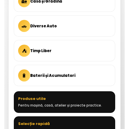
🏡
Casă și Grădină
🚗
Diverse Auto
⛺
Timp Liber
🔋
Baterii și Acumulatori
Produse utile
Pentru mașină, casă, atelier și proiecte practice.
Selecție rapidă