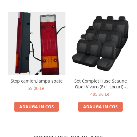
Set Complet Huse Scaune
Stop camion,lampa spate
Opel Vivaro (8+1 Locuri) -
55,00 Lei
Material Textil Premium
485,96 Lei
ADAUGA IN COS
ADAUGA IN COS