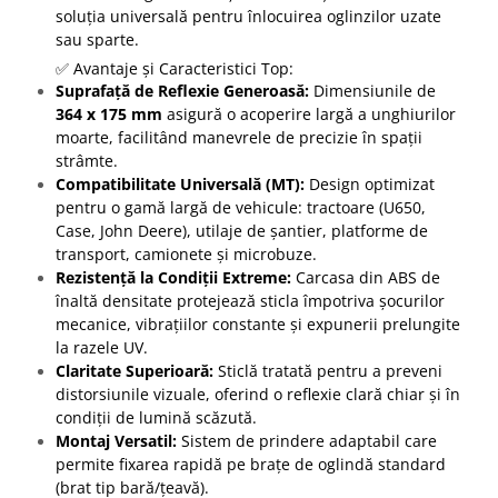
soluția universală pentru înlocuirea oglinzilor uzate
sau sparte.
✅ Avantaje și Caracteristici Top:
Suprafață de Reflexie Generoasă:
Dimensiunile de
364 x 175 mm
asigură o acoperire largă a unghiurilor
moarte, facilitând manevrele de precizie în spații
strâmte.
Compatibilitate Universală (MT):
Design optimizat
pentru o gamă largă de vehicule: tractoare (U650,
Case, John Deere), utilaje de șantier, platforme de
transport, camionete și microbuze.
Rezistență la Condiții Extreme:
Carcasa din ABS de
înaltă densitate protejează sticla împotriva șocurilor
mecanice, vibrațiilor constante și expunerii prelungite
la razele UV.
Claritate Superioară:
Sticlă tratată pentru a preveni
distorsiunile vizuale, oferind o reflexie clară chiar și în
condiții de lumină scăzută.
Montaj Versatil:
Sistem de prindere adaptabil care
permite fixarea rapidă pe brațe de oglindă standard
(brat tip bară/țeavă).