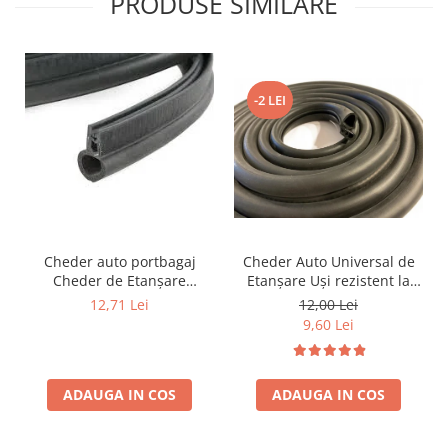
PRODUSE SIMILARE
-2 LEI
Cheder auto portbagaj
Cheder Auto Universal de
Cheder de Etanșare
Etanșare Uși rezistent la
Profesional din Cauciuc -
intemperii, raze UV,
12,71 Lei
12,00 Lei
Rezistent la Apă și
îmbătrânire și temperaturi
9,60 Lei
Temperaturi Înalte, Multi-
extreme
Aplicații Vânzare la Metru
Liniar
ADAUGA IN COS
ADAUGA IN COS