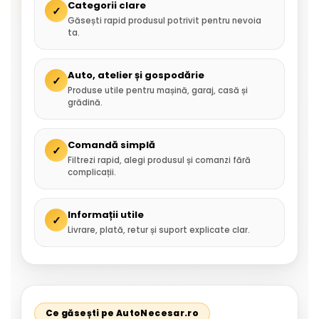
Categorii clare
✓
Găsești rapid produsul potrivit pentru nevoia
ta.
Auto, atelier și gospodărie
✓
Produse utile pentru mașină, garaj, casă și
grădină.
Comandă simplă
✓
Filtrezi rapid, alegi produsul și comanzi fără
complicații.
Informații utile
✓
Livrare, plată, retur și suport explicate clar.
Ce găsești pe AutoNecesar.ro