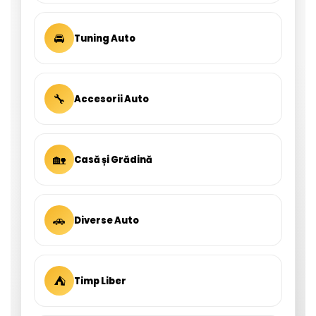
🚘
Tuning Auto
🔧
Accesorii Auto
🏡
Casă și Grădină
🚗
Diverse Auto
⛺
Timp Liber