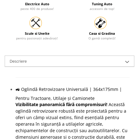
Electrice Auto
Tuning Auto
peste 400 de produse!
accesorii de top!
Scule si Unelte
Casa si Gradina
pentru pasionații adevărați!
O gamă completă!
Descriere
🚜 Oglindă Retrovizoare Universală | 364x175mm |
Pentru Tractoare, Utilaje și Camionete
Vizibilitate panoramică fără compromisuri!
Această
oglindă retrovizoare robustă este proiectată pentru a
oferi un câmp vizual extins, fiind esențială pentru
operarea în siguranță a utilajelor agricole,
echipamentelor de construcții sau autoutilitarelor. Cu
dimensiuni generoase și o construcție durabilă, este