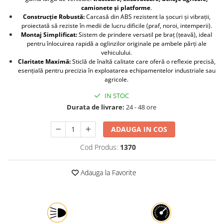
camionete și platforme
.
Protectia muncii
Construcție Robustă:
Carcasă din ABS rezistent la șocuri și vibrații,
proiectată să reziste în medii de lucru dificile (praf, noroi, intemperii).
Scule Pneumatice
Montaj Simplificat:
Sistem de prindere versatil pe braț (țeavă), ideal
Slefuitoare
pentru înlocuirea rapidă a oglinzilor originale pe ambele părți ale
vehiculului.
Suport auto
Claritate Maximă:
Sticlă de înaltă calitate care oferă o reflexie precisă,
esențială pentru precizia în exploatarea echipamentelor industriale sau
Suport motocicleta
agricole.
Surubelnite
IN STOC
Tunuri de caldura si aeroteme
Durata de livrare:
24 - 48 ore
Utilaje constructie
ADAUGA IN COS
Cod Produs:
1370
Adauga la Favorite