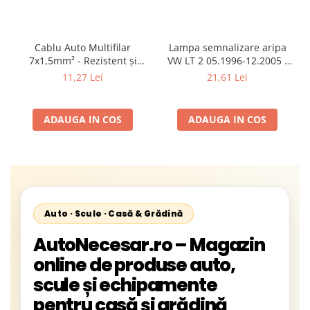
Cablu Auto Multifilar
Lampa semnalizare aripa
7x1,5mm² - Rezistent și
VW LT 2 05.1996-12.2005 ;
Flexibil pentru Remorci 12V-
Mercedes Sprinter 1995-
11,27 Lei
21,61 Lei
24V
2002, 512D-814 DA; Actros
1996-2002; Unimog 1949-;
Neoplan Euroliner,
ADAUGA IN COS
ADAUGA IN COS
Starliner,Centroliner,
Cityliner;
Auto · Scule · Casă & Grădină
AutoNecesar.ro – Magazin
online de produse auto,
scule și echipamente
pentru casă și grădină