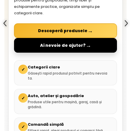
produse pentru gospodărie, timp liber și
echipamente practice, organizate simplu pe
categorii clare.
→
Descoperă produsele
→
Ai nevoie de ajutor?
Categorii clare
✓
Găsești rapid produsul potrivit pentru nevoia
ta.
Auto, atelier și gospodărie
✓
Produse utile pentru mașină, garaj, casă și
grădină.
Comandă simplă
✓
Filtrezi rapid, alegi produsul și comanzi fără