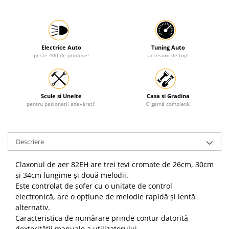
Electrice Auto
Tuning Auto
peste 400 de produse!
accesorii de top!
Scule si Unelte
Casa si Gradina
pentru pasionații adevărați!
O gamă completă!
Descriere
Claxonul de aer 82EH are trei țevi cromate de 26cm, 30cm
și 34cm lungime și două melodii.
Este controlat de șofer cu o unitate de control
electronică, are o opțiune de melodie rapidă și lentă
alternativ.
Caracteristica de numărare prinde contur datorită
dexterității manuale a utilizatorului.