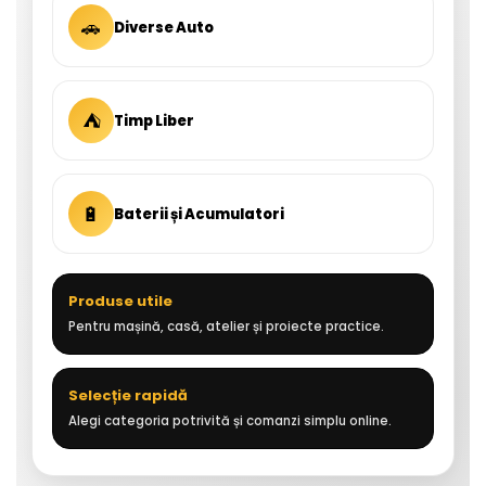
🚗
Diverse Auto
⛺
Timp Liber
🔋
Baterii și Acumulatori
Produse utile
Pentru mașină, casă, atelier și proiecte practice.
Selecție rapidă
Alegi categoria potrivită și comanzi simplu online.