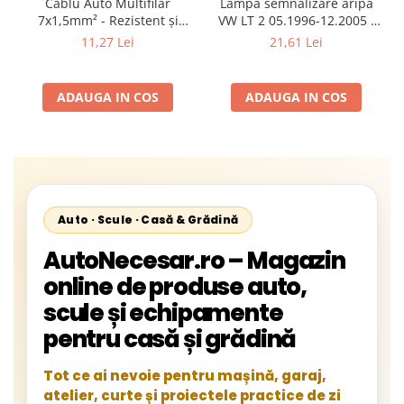
Cablu Auto Multifilar
Lampa semnalizare aripa
7x1,5mm² - Rezistent și
VW LT 2 05.1996-12.2005 ;
Flexibil pentru Remorci 12V-
Mercedes Sprinter 1995-
11,27 Lei
21,61 Lei
24V
2002, 512D-814 DA; Actros
1996-2002; Unimog 1949-;
Neoplan Euroliner,
ADAUGA IN COS
ADAUGA IN COS
Starliner,Centroliner,
Cityliner;
Auto · Scule · Casă & Grădină
AutoNecesar.ro – Magazin
online de produse auto,
scule și echipamente
pentru casă și grădină
Tot ce ai nevoie pentru mașină, garaj,
atelier, curte și proiectele practice de zi