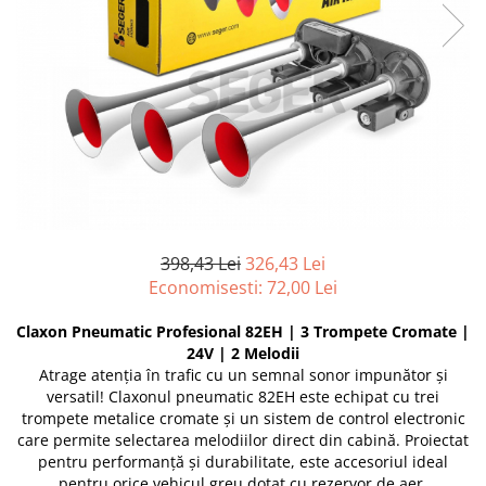
Furtune de gradina
compresoare
Mixere
Cricuri Auto Hidraulice
Pneumatice si Trapezoidale
Motocositoare si Motosape
Cricuri hidraulice
Nivela laser
Cricuri pneumatice
Pistol de vopsit
Cricuri trapezoidale
Pompe
Feon Electric
Rotopercutoare si bormasini
Generatoare curent
Taiat gresie si faianta
Gresoare
398,43 Lei
326,43 Lei
Uz intern
Macarale și vinciuri
Economisesti:
72,00
Lei
Ventilatoare radiatoare
Masini de gaurit si Insurubat
umidificatoare
Claxon Pneumatic Profesional 82EH | 3 Trompete Cromate |
Motoare electrice
24V | 2 Melodii
Atrage atenția în trafic cu un semnal sonor impunător și
Pistol de Lipit
versatil! Claxonul pneumatic 82EH este echipat cu trei
Polizoare
trompete metalice cromate și un sistem de control electronic
care permite selectarea melodiilor direct din cabină. Proiectat
Pompe Combustibil
pentru performanță și durabilitate, este accesoriul ideal
Prelungitoare
pentru orice vehicul greu dotat cu rezervor de aer.