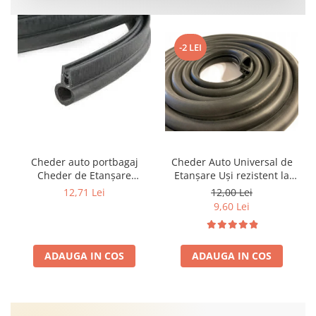
-2 LEI
Cheder auto portbagaj
Cheder Auto Universal de
Cheder de Etanșare
Etanșare Uși rezistent la
Profesional din Cauciuc -
intemperii, raze UV,
12,71 Lei
12,00 Lei
Rezistent la Apă și
îmbătrânire și temperaturi
9,60 Lei
Temperaturi Înalte, Multi-
extreme
Aplicații Vânzare la Metru
Liniar
ADAUGA IN COS
ADAUGA IN COS