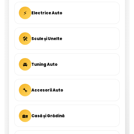
⚡
Electrice Auto
🛠
Scule și Unelte
🚘
Tuning Auto
🔧
Accesorii Auto
🏡
Casă și Grădină