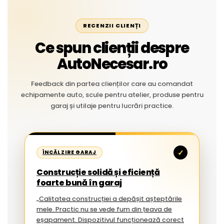
RECENZII CLIENȚI
Ce spun clienții despre
AutoNecesar.ro
Feedback din partea clienților care au comandat
echipamente auto, scule pentru atelier, produse pentru
garaj și utilaje pentru lucrări practice.
✓
ÎNCĂLZIRE GARAJ
Construcție solidă și eficiență
foarte bună în garaj
„Calitatea construcției a depășit așteptările
mele. Practic nu se vede fum din țeava de
eșapament. Dispozitivul funcționează corect