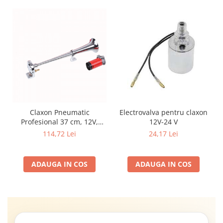
Claxon Pneumatic
Electrovalva pentru claxon
Profesional 37 cm, 12V,
12V-24 V
150dB, Tip Train Horn,
114,72 Lei
24,17 Lei
Compresor Inclus, Zinc
Cromat
ADAUGA IN COS
ADAUGA IN COS