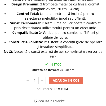
Design Premium:
3 trompete metalice cu finisaj cromat
Protectia muncii
(lungimi: 26 cm, 30 cm, 34 cm).
Scule Pneumatice
Control Total:
Unitate electronică inclusă pentru
selectarea melodiilor (mod rapid/lent).
Slefuitoare
Sunet Personalizabil:
Ritmul melodiilor poate fi controlat
prin dexteritatea utilizatorului pentru un efect unic.
Suport auto
Compatibilitate 24V:
Ideal pentru camioane, TIR-uri și
Suport motocicleta
utilaje de lucru.
Construcție Robustă:
Rezistent la condiții grele de operare
Surubelnite
și instalare simplificată.
Tunuri de caldura si aeroteme
Notă:
Necesită o sursă externă de aer comprimat (rezervor de
aer).
Utilaje constructie
IN STOC
Durata de livrare:
24 - 48 ore
ADAUGA IN COS
Cod Produs:
CSM1004
Adauga la Favorite