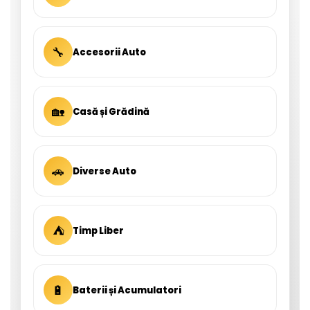
🔧
Accesorii Auto
🏡
Casă și Grădină
🚗
Diverse Auto
⛺
Timp Liber
🔋
Baterii și Acumulatori