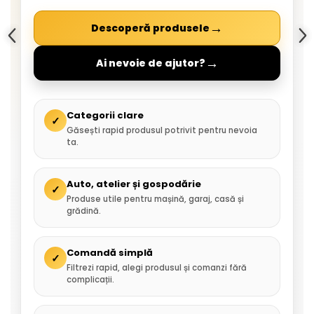
→
Descoperă produsele
→
Ai nevoie de ajutor?
Categorii clare
✓
Găsești rapid produsul potrivit pentru nevoia
ta.
Auto, atelier și gospodărie
✓
Produse utile pentru mașină, garaj, casă și
grădină.
Comandă simplă
✓
Filtrezi rapid, alegi produsul și comanzi fără
complicații.