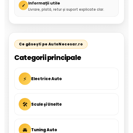
Informații utile
✓
Livrare, plată, retur și suport explicate clar.
Ce găsești pe AutoNecesar.ro
Categorii principale
⚡
Electrice Auto
🛠
Scule și Unelte
🚘
Tuning Auto