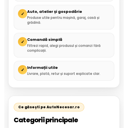
Auto, atelier și gospodărie
✓
Produse utile pentru mașină, garaj, casă și
grădină.
Comandă simplă
✓
Filtrezi rapid, alegi produsul și comanzi fără
complicații.
Informații utile
✓
Livrare, plată, retur și suport explicate clar.
Ce găsești pe AutoNecesar.ro
Categorii principale