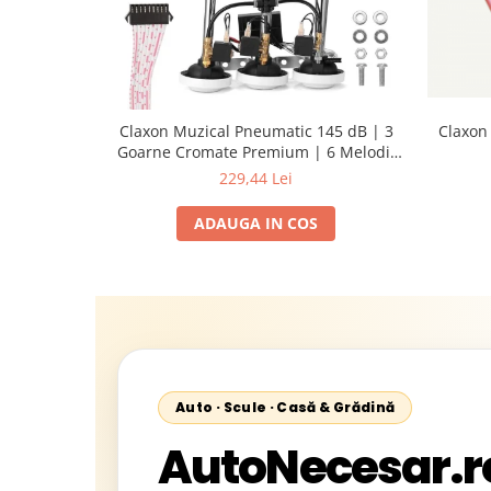
Claxon Muzical Pneumatic 145 dB | 3
Claxon
Goarne Cromate Premium | 6 Melodii
Selectabile
229,44 Lei
ADAUGA IN COS
Auto · Scule · Casă & Grădină
AutoNecesar.r