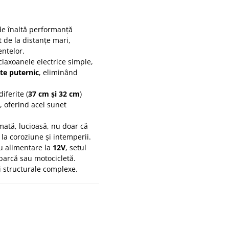
e înaltă performanță
 de la distanțe mari,
entelor.
laxoanele electrice simple,
te puternic
, eliminând
iferite (
37 cm și 32 cm
)
, oferind acel sunet
ată, lucioasă, nu doar că
 la coroziune și intemperii.
 alimentare la
12V
, setul
barcă sau motocicletă.
ri structurale complexe.