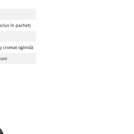
nclus în pachet)
saj cromat oglindă
iuni