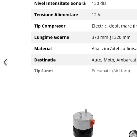
Nivel Intensitate Sonoră
130 dB
Tensiune Alimentare
12 V
Tip Compresor
Electric, debit mare (i
Lungime Goarne
370 mm și 320 mm
Material
Aliaj zinc/oțel cu fini
Destinație
Auto, Moto, Ambarcaț
Tip Sunet
Pneumatic (Air Horn)