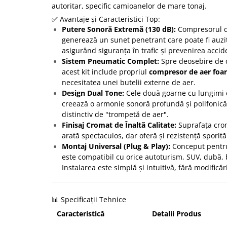
autoritar, specific camioanelor de mare tonaj.
✅ Avantaje și Caracteristici Top:
Putere Sonoră Extremă (130 dB):
Compresorul d
generează un sunet penetrant care poate fi auzit
asigurând siguranța în trafic și prevenirea accid
Sistem Pneumatic Complet:
Spre deosebire de c
acest kit include propriul
compresor de aer foar
necesitatea unei butelii externe de aer.
Design Dual Tone:
Cele două goarne cu lungimi d
creează o armonie sonoră profundă și polifonică
distinctiv de "trompetă de aer".
Finisaj Cromat de Înaltă Calitate:
Suprafața crom
arată spectaculos, dar oferă și rezistență sporită
Montaj Universal (Plug & Play):
Conceput pentru
este compatibil cu orice autoturism, SUV, dubă, 
Instalarea este simplă și intuitivă, fără modifică
📊 Specificații Tehnice
Caracteristică
Detalii Produs