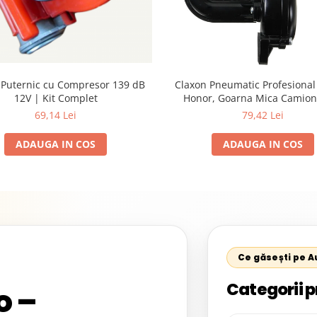
 Puternic cu Compresor 139 dB
Claxon Pneumatic Profesional 
12V | Kit Complet
Honor, Goarna Mica Camion
135dB, pentru Scania, Volvo, 
69,14 Lei
79,42 Lei
Mercedes
ADAUGA IN COS
ADAUGA IN COS
Ce găsești pe 
Categorii p
o –