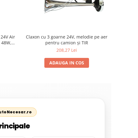
24V Air
Claxon cu 3 goarne 24V, melodie pe aer
Claxon cu 2 goarne nichelate, pentru
 48W,
pentru camion şi TIR
camioane remorci, se
DAF, MAN,
au
208,27 Lei
ADAUGA IN COS
AutoNecesar.ro
rincipale