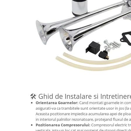
🛠️ Ghid de Instalare si Intretiner
Orientarea Goarnelor:
Cand montati goarnele in com
asigurati-va ca trambitele sunt orientate usor in jos (la
Aceasta pozitionare impiedica acumularea apei de ploai
in interiorul palniilor rezonatoare, protejand fluxul de a
Pozitionarea Compresorului:
Compresorul electric tr
verticala, intr-un loc cat mai protejat de stropii directi 