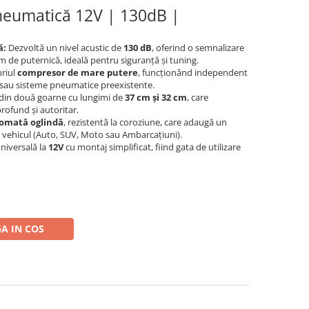
neumatică 12V | 130dB |
ă:
Dezvoltă un nivel acustic de
130 dB
, oferind o semnalizare
m de puternică, ideală pentru siguranță și tuning.
riul
compresor de mare putere
, funcționând independent
er sau sisteme pneumatice preexistente.
din două goarne cu lungimi de
37 cm și 32 cm
, care
ofund și autoritar.
omată oglindă
, rezistentă la coroziune, care adaugă un
i vehicul (Auto, SUV, Moto sau Ambarcațiuni).
niversală la
12V
cu montaj simplificat, fiind gata de utilizare
A IN COS