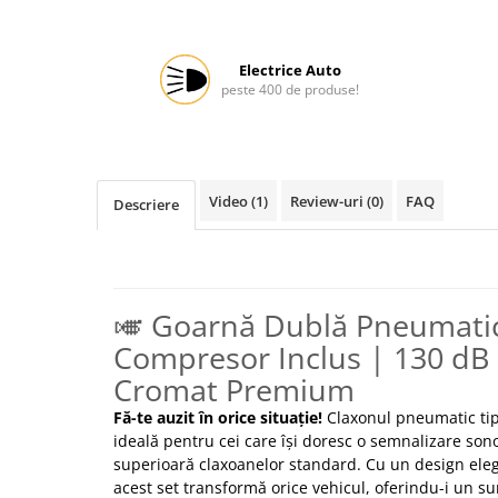
Protectia muncii
Scule Pneumatice
Electrice Auto
peste 400 de produse!
Slefuitoare
Suport auto
Suport motocicleta
Surubelnite
Video
(1)
Review-uri
(0)
FAQ
Descriere
Tunuri de caldura si aeroteme
Utilaje constructie
🎺 Goarnă Dublă Pneumati
Compresor Inclus | 130 dB |
Cromat Premium
Fă-te auzit în orice situație!
Claxonul pneumatic tip
ideală pentru cei care își doresc o semnalizare son
superioară claxoanelor standard. Cu un design eleg
acest set transformă orice vehicul, oferindu-i un sun