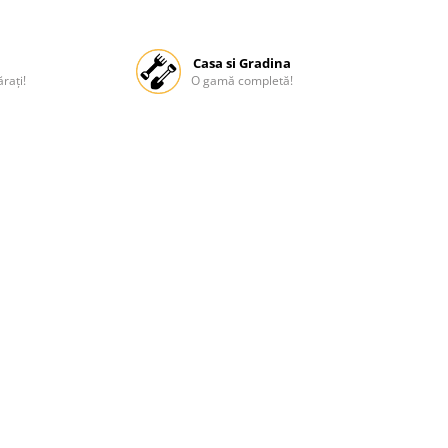
Casa si Gradina
rați!
O gamă completă!