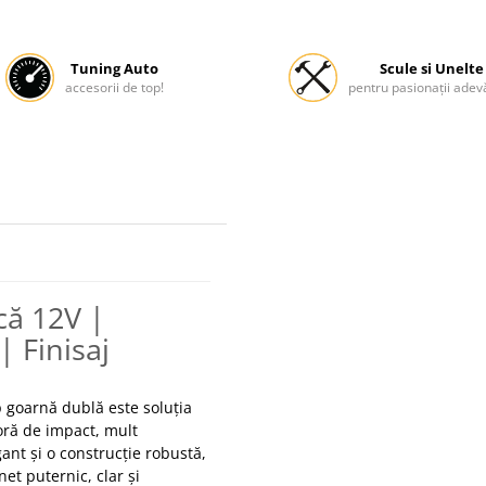
Tuning Auto
Scule si Unelte
accesorii de top!
pentru pasionații adevă
că 12V |
 Finisaj
 goarnă dublă este soluția
oră de impact, mult
ant și o construcție robustă,
et puternic, clar și