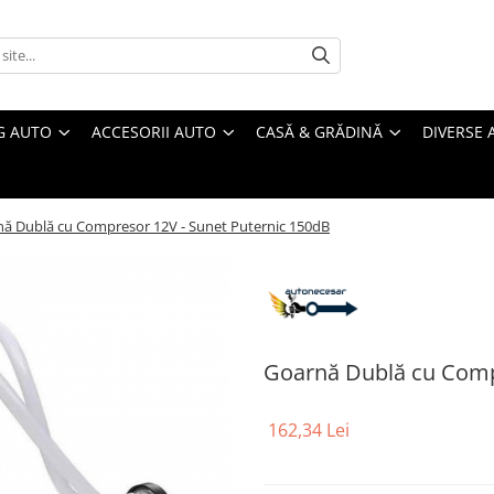
G AUTO
ACCESORII AUTO
CASĂ & GRĂDINĂ
DIVERSE 
ă Dublă cu Compresor 12V - Sunet Puternic 150dB
Goarnă Dublă cu Comp
162,34 Lei