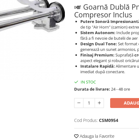
🎺 Goarnă Dublă P
Compresor Inclus
Putere Sonoră Impresionant
de tip "Air Horn" (camion) extre
Sistem Autonom:
Include prop
fără a fi nevoie de butelii de a
Design Dual Tone:
Set format 
generează un sunet armonios, pr
Finisaj Premium:
Suprafață
cr
aspect elegant și robust oricăru
Instalare Rapidă:
Alimentare u
imediat după conectare.
IN STOC
Durata de livrare:
24 - 48 ore
ADAUG
Cod Produs:
CSM0954
Adauga la Favorite