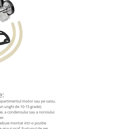
e:
partimentul motor sau pe sasiu,
 un unghi de 10-15 grade).
e, a condensului sau a noroiului
er.
ebuie montat intr-o pozitie
de apa si praf. Furtunul de aer