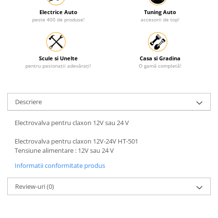
Protectia muncii
Electrice Auto
Tuning Auto
peste 400 de produse!
accesorii de top!
Scule Pneumatice
Slefuitoare
Suport auto
Scule si Unelte
Casa si Gradina
pentru pasionații adevărați!
O gamă completă!
Suport motocicleta
Surubelnite
Descriere
Tunuri de caldura si aeroteme
Utilaje constructie
Electrovalva pentru claxon 12V sau 24 V
Electrovalva pentru claxon 12V-24V HT-501
Tensiune alimentare : 12V sau 24 V
Informatii conformitate produs
Review-uri
(0)