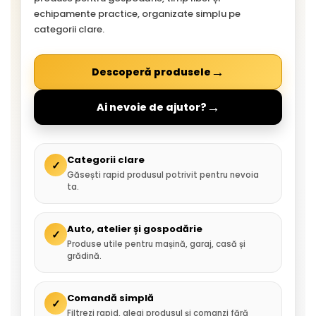
echipamente practice, organizate simplu pe
categorii clare.
→
Descoperă produsele
→
Ai nevoie de ajutor?
Categorii clare
✓
Găsești rapid produsul potrivit pentru nevoia
ta.
Auto, atelier și gospodărie
✓
Produse utile pentru mașină, garaj, casă și
grădină.
Comandă simplă
✓
Filtrezi rapid, alegi produsul și comanzi fără