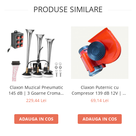
PRODUSE SIMILARE
Claxon Muzical Pneumatic
Claxon Puternic cu
145 dB | 3 Goarne Cromate
Compresor 139 dB 12V | Kit
Premium | 6 Melodii
Complet
229,44 Lei
69,14 Lei
Selectabile
ADAUGA IN COS
ADAUGA IN COS