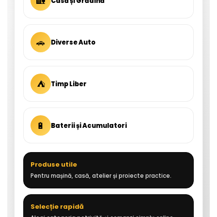
🏡
Casă și Grădină
🚗
Diverse Auto
⛺
Timp Liber
🔋
Baterii și Acumulatori
Produse utile
Pentru mașină, casă, atelier și proiecte practice.
Selecție rapidă