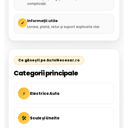
complicații.
Informații utile
✓
Livrare, plată, retur și suport explicate clar.
Ce găsești pe AutoNecesar.ro
Categorii principale
⚡
Electrice Auto
🛠
Scule și Unelte