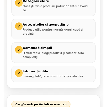
Categorii clare
✓
Găsești rapid produsul potrivit pentru nevoia
ta.
Auto, atelier și gospodărie
✓
Produse utile pentru mașină, garaj, casă și
grădină.
Comandă simplă
✓
Filtrezi rapid, alegi produsul și comanzi fără
complicații.
Informații utile
✓
Livrare, plată, retur și suport explicate clar.
Ce găsești pe AutoNecesar.ro