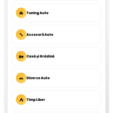
🚘
Tuning Auto
🔧
Accesorii Auto
🏡
Casă și Grădină
🚗
Diverse Auto
⛺
Timp Liber