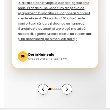
„Calitatea construcției a depășit așteptările
mele. Practic nu se vede fum din țeava de
eșapament. Dispozitivul funcționează corect
și este eficient. Chiar și la -2°C afară, este
confortabil să lucrezi doar cu un hanorac.
Garajul este detașat și are o ușă metalică,
neizolată. Zgomotul este destul de suportabil
și nu deranjează pe nimeni din garaj.”
Dorin Haineala
DH
Sirocou Diesel Portabil 8KW