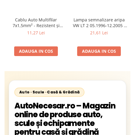
Cablu Auto Multifilar
Lampa semnalizare aripa
7x1,5mm² - Rezistent și
VW LT 2 05.1996-12.2005 ;
Flexibil pentru Remorci 12V-
Mercedes Sprinter 1995-
11,27 Lei
21,61 Lei
24V
2002, 512D-814 DA; Actros
1996-2002; Unimog 1949-;
Neoplan Euroliner,
ADAUGA IN COS
ADAUGA IN COS
Starliner,Centroliner,
Cityliner;
Auto · Scule · Casă & Grădină
AutoNecesar.ro – Magazin
online de produse auto,
scule și echipamente
pentru casă și grădină