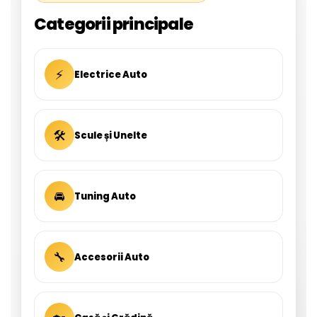
Categorii principale
⚡
Electrice Auto
🛠
Scule și Unelte
🚘
Tuning Auto
🔧
Accesorii Auto