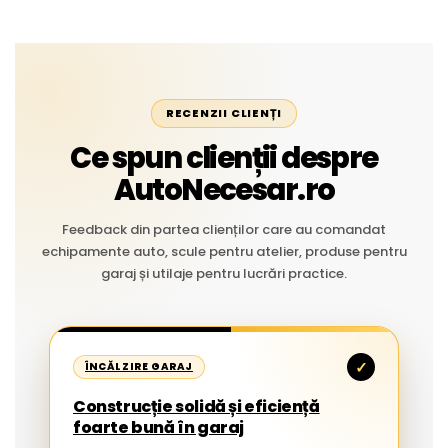
RECENZII CLIENȚI
Ce spun clienții despre
AutoNecesar.ro
Feedback din partea clienților care au comandat
echipamente auto, scule pentru atelier, produse pentru
garaj și utilaje pentru lucrări practice.
✓
ÎNCĂLZIRE GARAJ
Construcție solidă și eficiență
foarte bună în garaj