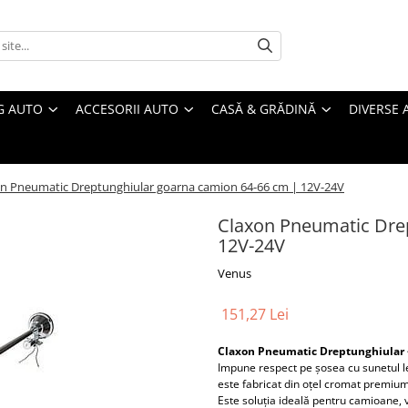
G AUTO
ACCESORII AUTO
CASĂ & GRĂDINĂ
DIVERSE 
n Pneumatic Dreptunghiular goarna camion 64-66 cm | 12V-24V
Claxon Pneumatic Dre
12V-24V
Venus
151,27 Lei
Claxon Pneumatic Dreptunghiular 
Impune respect pe șosea cu sunetul l
este fabricat din oțel cromat premium
Este soluția ideală pentru camioane, 