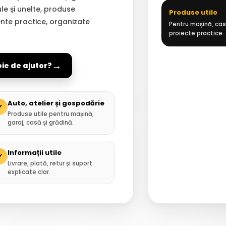
ule și unelte, produse
Produse utile
ente practice, organizate
Pentru mașină, casă
proiecte practice.
→
oie de ajutor?
Auto, atelier și gospodărie
✓
Produse utile pentru mașină,
garaj, casă și grădină.
Informații utile
✓
Livrare, plată, retur și suport
explicate clar.