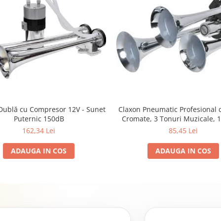
Claxon Pneumatic Profesional c
Dublă cu Compresor 12V - Sunet
Cromate, 3 Tonuri Muzicale, 1
Puternic 150dB
150dB, Lungimi 17/23/29
85,45 Lei
162,34 Lei
ADAUGA IN COS
ADAUGA IN COS