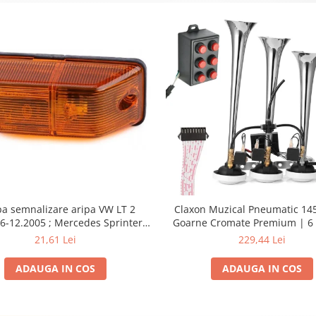
a semnalizare aripa VW LT 2
Claxon Muzical Pneumatic 145
6-12.2005 ; Mercedes Sprinter
Goarne Cromate Premium | 6 
002, 512D-814 DA; Actros 1996-
Selectabile
21,61 Lei
229,44 Lei
nimog 1949-; Neoplan Euroliner,
rliner,Centroliner, Cityliner;
ADAUGA IN COS
ADAUGA IN COS