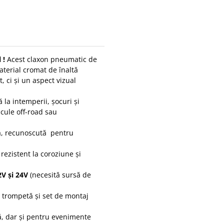
 !
Acest claxon pneumatic de
terial cromat de înaltă
 ci și un aspect vizual
 la intemperii, șocuri și
icule off-road sau
ă, recunoscută pentru
 rezistent la coroziune și
2V și 24V
(necesită sursă de
 trompetă și set de montaj
ă, dar și pentru evenimente