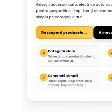
Găsești accesorii auto, electrice auto, sc
pentru gospodărie, timp liber și echipam
simplu pe categorii clare.
→
Descoperă produsele
Ai nev
Categorii clare
✓
Găsești rapid produsul potrivit
pentru nevoia ta.
Comandă simplă
✓
Filtrezi rapid, alegi produsul și
comanzi fără complicații.