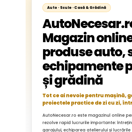
Auto · Scule · Casă & Grădină
AutoNecesar.r
Magazin online
produse auto, s
echipamente p
și grădină
Tot ce ai nevoie pentru mașină, gar
proiectele practice de zi cu zi, înt
AutoNecesar.ro este magazinul online pe
rezolve rapid lucrurile importante: întreț
garajului, echiparea atelierului și lucrările