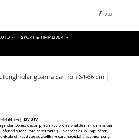
0,00
AUTO
SPORT & TIMP LIBER
ptunghiular goarna camion 64-66 cm |
– 64-66 cm | 12V-24V
egendar ! Acest claxon pneumatic profesional de mari dimensiuni
, oferind o tonalitate penetrantă și un aspect vizual impunător.
vehicule off-road sau autoutilitare care necesită un semnal sonor