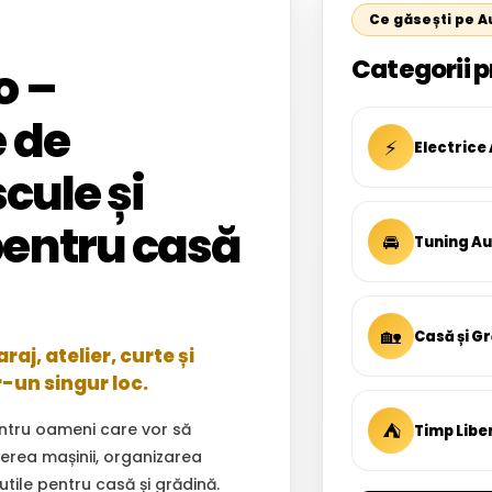
Ce găsești pe 
Categorii p
o –
 de
⚡
Electrice
cule și
entru casă
🚘
Tuning A
🏡
Casă și G
aj, atelier, curte și
r-un singur loc.
⛺
ntru oameni care vor să
Timp Libe
inerea mașinii, organizarea
 utile pentru casă și grădină.