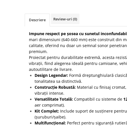
Protectia muncii
Scule Pneumatice
Review-uri
(0)
Descriere
Slefuitoare
Impune respect pe șosea cu sunetul inconfundabil
Suport auto
mari dimensiuni (640-660 mm) este construit din ma
Suport motocicleta
calitate, oferind nu doar un semnal sonor penetrant,
Surubelnite
premium.
Proiectat pentru durabilitate extremă, acesta rezistă
Tunuri de caldura si aeroteme
vibrații, fiind alegerea ideală pentru camioane, veh
Utilaje constructie
autoutilitare de livrare.
Design Legendar:
Formă dreptunghiulară clasic
tonalitatea sa distinctivă.
Construcție Robustă:
Material cu finisaj cromat,
vibrații intense.
Versatilitate Totală:
Compatibil cu sisteme de
1
aer comprimat).
Kit Complet:
Include suport de susținere pentru
(șuruburi/șaibe).
Multifuncțional:
Perfect pentru siguranță rutier