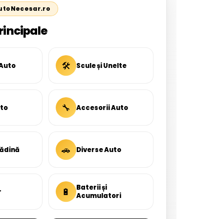
AutoNecesar.ro
rincipale
🛠
 Auto
Scule și Unelte
🔧
uto
Accesorii Auto
🚗
rădină
Diverse Auto
Baterii și
🔋
r
Acumulatori