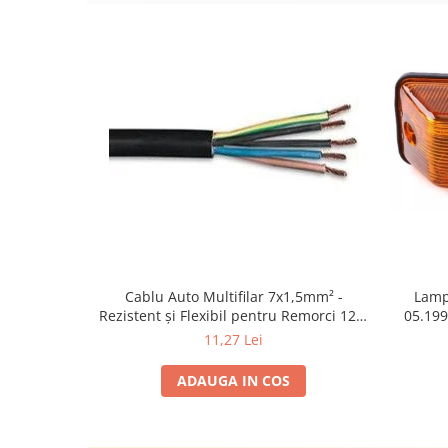
Cablu Auto Multifilar 7x1,5mm² -
Lamp
Rezistent și Flexibil pentru Remorci 12V-
05.199
24V
1995-2
11,27 Lei
2002; U
Sta
ADAUGA IN COS