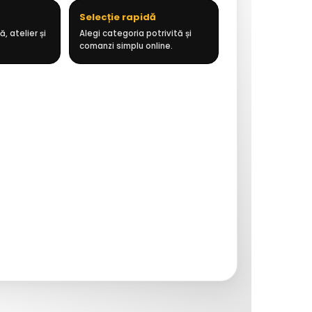
Selecție rapidă
, atelier și
Alegi categoria potrivită și
comanzi simplu online.