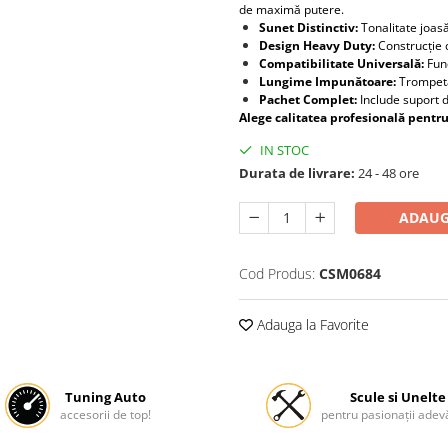
de maximă putere.
Sunet Distinctiv:
Tonalitate joasă
Design Heavy Duty:
Construcție di
Compatibilitate Universală:
Fun
Lungime Impunătoare:
Trompet
Pachet Complet:
Include suport d
Alege calitatea profesională pentru 
IN STOC
Durata de livrare:
24 - 48 ore
ADAUG
Cod Produs:
CSM0684
Adauga la Favorite
Tuning Auto
Scule si Unelte
accesorii de top!
pentru pasionații adevă