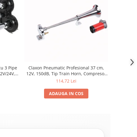
u 3 Pipe
Claxon Pneumatic Profesional 37 cm,
Electrov
2V/24V,
12V, 150dB, Tip Train Horn, Compresor
 cm
Inclus, Zinc Cromat
114,72 Lei
ADAUGA IN COS