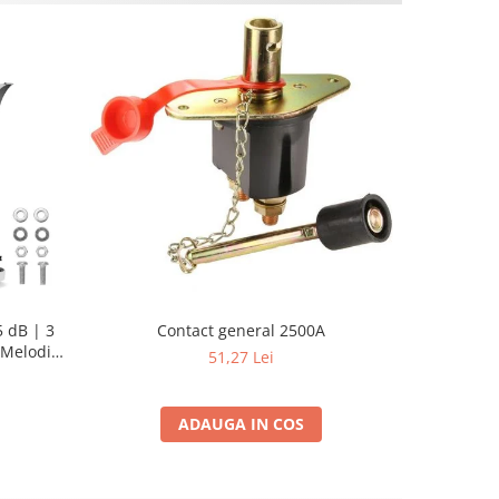
 dB | 3
Contact general 2500A
Pompa su
Melodii
Sellnet
51,27 Lei
pent
ADAUGA IN COS