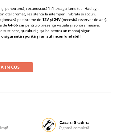
 și penetrantă, recunoscută în întreaga lume (stil Hadley).
n oțel cromat, rezistentă la intemperii, vibrații și șocuri.
cționează pe sisteme de
12V și 24V
(necesită rezervor de aer).
ă de
64-66 cm
pentru o prezență vizuală și sonoră masivă.
e susținere, șuruburi și șaibe pentru un montaj sigur.
o siguranță sporită și un stil inconfundabil!
A IN COS
Casa si Gradina
rați!
O gamă completă!