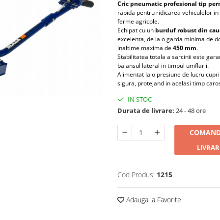
Cric pneumatic profesional tip pe
rapida pentru ridicarea vehiculelor in 
ferme agricole.
Echipat cu un
burduf robust din cau
excelenta, de la o garda minima de 
inaltime maxima de
450 mm
.
Stabilitatea totala a sarcinii este gar
balansul lateral in timpul umflarii.
Alimentat la o presiune de lucru cuprin
sigura, protejand in acelasi timp caro
IN STOC
Durata de livrare:
24 - 48 ore
COMAND
LIVRAR
Cod Produs:
1215
Adauga la Favorite