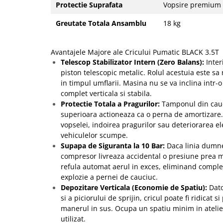
Protectie Suprafata
Vopsire premium 
Greutate Totala Ansamblu
18 kg
Avantajele Majore ale Cricului Pumatic BLACK 3.5T
Telescop Stabilizator Intern (Zero Balans):
Inter
piston telescopic metalic. Rolul acestuia este sa
in timpul umflarii. Masina nu se va inclina intr-o
complet verticala si stabila.
Protectie Totala a Pragurilor:
Tamponul din cauc
superioara actioneaza ca o perna de amortizare.
vopselei, indoirea pragurilor sau deteriorarea e
vehiculelor scumpe.
Supapa de Siguranta la 10 Bar:
Daca linia dumne
compresor livreaza accidental o presiune prea 
refula automat aerul in exces, eliminand complet
explozie a pernei de cauciuc.
Depozitare Verticala (Economie de Spatiu):
Dato
si a piciorului de sprijin, cricul poate fi ridicat si
manerul in sus. Ocupa un spatiu minim in atelie
utilizat.