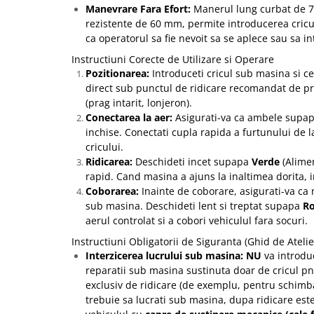
Manevrare Fara Efort:
Manerul lung curbat de 7
rezistente de 60 mm, permite introducerea cric
ca operatorul sa fie nevoit sa se aplece sau sa in
Instructiuni Corecte de Utilizare si Operare
Pozitionarea:
Introduceti cricul sub masina si c
direct sub punctul de ridicare recomandat de p
(prag intarit, lonjeron).
Conectarea la aer:
Asigurati-va ca ambele supape
inchise. Conectati cupla rapida a furtunului de 
cricului.
Ridicarea:
Deschideti incet supapa
Verde
(Alimen
rapid. Cand masina a ajuns la inaltimea dorita, 
Coborarea:
Inainte de coborare, asigurati-va ca 
sub masina. Deschideti lent si treptat supapa
Ro
aerul controlat si a cobori vehiculul fara socuri.
Instructiuni Obligatorii de Siguranta (Ghid de Atelie
Interzicerea lucrului sub masina:
NU
va introduc
reparatii sub masina sustinuta doar de cricul pn
exclusiv de ridicare (de exemplu, pentru schimba
trebuie sa lucrati sub masina, dupa ridicare este