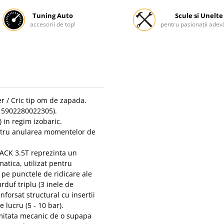
Tuning Auto
Scule si Unelte
accesorii de top!
pentru pasionații adevă
r / Cric tip om de zapada.
 5902280022305).
 in regim izobaric.
entru anularea momentelor de
ACK 3.5T reprezinta un
atica, utilizat pentru
 pe punctele de ridicare ale
rduf triplu (3 inele de
nforsat structural cu insertii
e lucru (5 - 10 bar).
imitata mecanic de o supapa