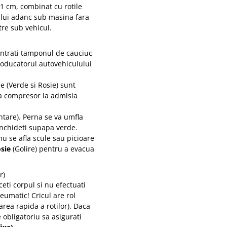
1 cm, combinat cu rotile
ului adanc sub masina fara
tre sub vehicul.
entrati tamponul de cauciuc
roducatorul autovehiculului
 (Verde si Rosie) sunt
la compresor la admisia
tare). Perna se va umfla
inchideti supapa verde.
nu se afla scule sau picioare
sie
(Golire) pentru a evacua
r)
eti corpul si nu efectuati
eumatic! Cricul are rol
rea rapida a rotilor). Daca
 obligatoriu sa asigurati