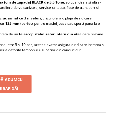
rna (om de zapada) BLACK de 3.5 Tone
, solutia ideala si ultra-
ateliere de vulcanizare, service-uri auto, flote de transport si
ciuc armat cu 3 niveluri
, cricul ofera o plaja de ridicare
doar
135 mm
(perfect pentru masini joase sau sport) pana la o
antata de un
telescop stabilizator intern din otel
, care previne
sa intre 5 si 10 bar, acest elevator asigura o ridicare instanta si
seria datorita tamponului superior din cauciuc dur.
Ă ACUM
CU
E RAPIDĂ!