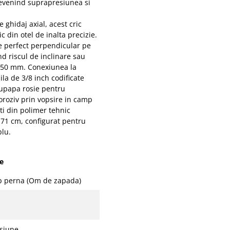
revenind suprapresiunea si
ghidaj axial, acest cric
 din otel de inalta precizie.
re perfect perpendicular pe
nd riscul de inclinare sau
 450 mm. Conexiunea la
la de 3/8 inch codificate
supapa rosie pentru
coroziv prin vopsire in camp
ti din polimer tehnic
71 cm, configurat pentru
blu.
ie
ip perna (Om de zapada)
nsiune