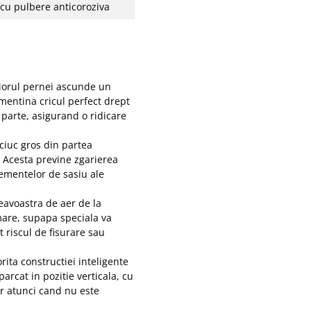
cu pulbere anticoroziva
iorul pernei ascunde un
 mentina cricul perfect drept
 parte, asigurand o ridicare
iuc gros din partea
 Acesta previne zgarierea
lementelor de sasiu ale
avoastra de aer de la
mare, supapa speciala va
 riscul de fisurare sau
rita constructiei inteligente
 parcat in pozitie verticala, cu
r atunci cand nu este