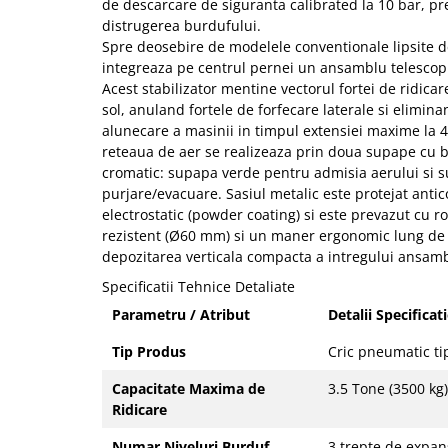
de descarcare de siguranta calibrated la 10 bar, p
distrugerea burdufului.
Spre deosebire de modelele conventionale lipsite de 
integreaza pe centrul pernei un ansamblu telescopic
Acest stabilizator mentine vectorul fortei de ridica
sol, anuland fortele de forfecare laterale si elimina
alunecare a masinii in timpul extensiei maxime la
reteaua de aer se realizeaza prin doua supape cu bi
cromatic: supapa verde pentru admisia aerului si 
purjare/evacuare. Sasiul metalic este protejat anti
electrostatic (powder coating) si este prevazut cu ro
rezistent (Ø60 mm) si un maner ergonomic lung de 
depozitarea verticala compacta a intregului ansam
Specificatii Tehnice Detaliate
Parametru / Atribut
Detalii Specificat
Tip Produs
Cric pneumatic t
Capacitate Maxima de
3.5 Tone (3500 kg)
Ridicare
Numar Niveluri Burduf
3 trepte de expa