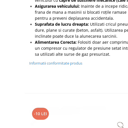
vehiculul cu
capre de sustinere mecanice (cale f
Asigurarea vehiculului:
Inainte de a incepe ridic
frana de mana a masinii si blocati roțile ramase
pentru a preveni deplasarea accidentala.
Suprafata de lucru dreapta:
Utilizati cricul pne
dure, plane si curate (beton, asfalt). Utilizarea 
inclinate poate duce la alunecarea sarcinii.
Alimentarea Corecta:
Folositi doar aer comprimat
un compresor cu regulator de presiune setat intr
sa utilizati alte surse de gaz presurizat.
Informatii conformitate produs
-10 LEI