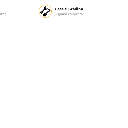
Casa si Gradina
rați!
O gamă completă!