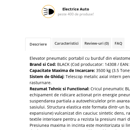
Protectia muncii
Electrice Auto
peste 400 de produse!
Scule Pneumatice
Slefuitoare
Suport auto
Caracteristici
Review-uri
(0)
FAQ
Suport motocicleta
Descriere
Surubelnite
Elevator pneumatic portabil cu burduf din elastome
Tunuri de caldura si aeroteme
Brand si Cod:
BLACK (Cod producator: 14308 / EAN:
Capacitate Maxima de Incarcare:
3500 kg (3.5 Tone)
Utilaje constructie
Sistem de Ghidaj:
Telescop metalic axial intern p
rasturnare.
Rezumat Tehnic si Functional:
Cricul pneumatic BL
echipament de ridicare actionat prin energie pneum
suspendarea partiala a autovehiculelor prin axarea
sasiului. Structura elastica este formata dintr-un bu
expansiune) vulcanizat din cauciuc sintetic dens, ra
textile interioare pentru a rezista la presiuni mari d
Presiunea maxima in incinta este monitorizata si l