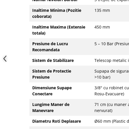
Inaltime Minima (Pozitie
135 mm
coborata)
Inaltime Maxima (Extensie
450 mm
totala)
Presiune de Lucru
5 – 10 Bar (Presi
Recomandata
Sistem de Stabilizare
Telescop metalic 
Sistem de Protectie
Supapa de siguran
Presiune
>10 bar)
Dimensiune Supape
3/8" cu robinet cu
Conectare
Rosu-Evacuare)
Lungime Maner de
71 cm (cu maner a
Manevrare
nervurat)
Diametru Roti Deplasare
Ø60 mm (Plastic d