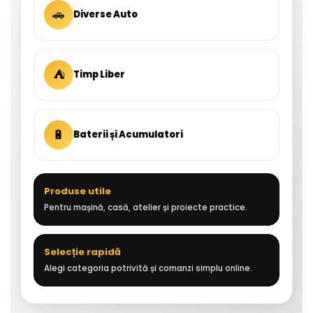
🚗
Diverse Auto
⛺
Timp Liber
🔋
Baterii și Acumulatori
Produse utile
Pentru mașină, casă, atelier și proiecte practice.
Selecție rapidă
Alegi categoria potrivită și comanzi simplu online.