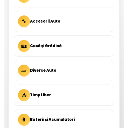
🔧
Accesorii Auto
🏡
Casă și Grădină
🚗
Diverse Auto
⛺
Timp Liber
🔋
Baterii și Acumulatori