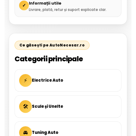
Informații utile
✓
Livrare, plată, retur și suport explicate clar.
Ce găsești pe AutoNecesar.ro
Categorii principale
⚡
Electrice Auto
🛠
Scule și Unelte
🚘
Tuning Auto