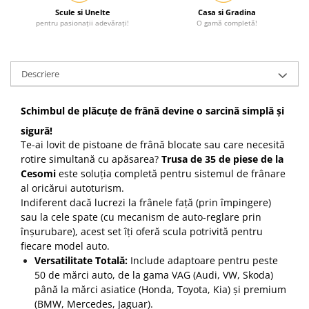
Scule si Unelte
Casa si Gradina
pentru pasionații adevărați!
O gamă completă!
Descriere
Schimbul de plăcuțe de frână devine o sarcină simplă și
sigură!
Te-ai lovit de pistoane de frână blocate sau care necesită
rotire simultană cu apăsarea?
Trusa de 35 de piese de la
Cesomi
este soluția completă pentru sistemul de frânare
al oricărui autoturism.
Indiferent dacă lucrezi la frânele față (prin împingere)
sau la cele spate (cu mecanism de auto-reglare prin
înșurubare), acest set îți oferă scula potrivită pentru
fiecare model auto.
Versatilitate Totală:
Include adaptoare pentru peste
50 de mărci auto, de la gama VAG (Audi, VW, Skoda)
până la mărci asiatice (Honda, Toyota, Kia) și premium
(BMW, Mercedes, Jaguar).