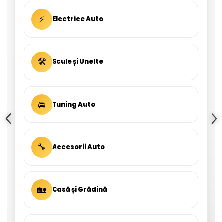
⚡
Electrice Auto
🛠
Scule și Unelte
🚘
Tuning Auto
🔧
Accesorii Auto
🏡
Casă și Grădină