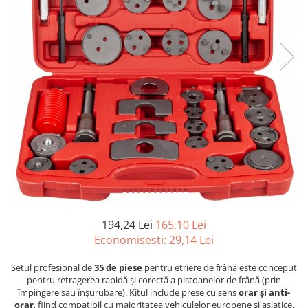
Furtune de gradina
compresoare
Mixere
Cricuri Auto Hidraulice
Pneumatice si Trapezoidale
Motocositoare si Motosape
Cricuri hidraulice
Nivela laser
Cricuri pneumatice
Pistol de vopsit
Cricuri trapezoidale
Pompe
Feon Electric
Rotopercutoare si bormasini
Generatoare curent
Taiat gresie si faianta
Gresoare
Uz intern
Macarale și vinciuri
Ventilatoare radiatoare
Masini de gaurit si Insurubat
umidificatoare
Motoare electrice
194,24 Lei
165,10 Lei
Economisesti:
29,14
Lei
Pistol de Lipit
Polizoare
Setul profesional de
35 de piese
pentru etriere de frână este conceput
pentru retragerea rapidă și corectă a pistoanelor de frână (prin
Pompe Combustibil
împingere sau înșurubare). Kitul include prese cu sens
orar și anti-
Prelungitoare
orar
, fiind compatibil cu majoritatea vehiculelor europene și asiatice.