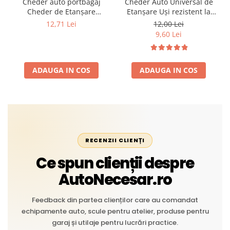
Cheder auto portbagaj
Cheder Auto Universal de
Cheder de Etanșare
Etanșare Uși rezistent la
Profesional din Cauciuc -
intemperii, raze UV,
12,71 Lei
12,00 Lei
Rezistent la Apă și
îmbătrânire și temperaturi
9,60 Lei
Temperaturi Înalte, Multi-
extreme
Aplicații Vânzare la Metru
Liniar
ADAUGA IN COS
ADAUGA IN COS
RECENZII CLIENȚI
Ce spun clienții despre
AutoNecesar.ro
Feedback din partea clienților care au comandat
echipamente auto, scule pentru atelier, produse pentru
garaj și utilaje pentru lucrări practice.