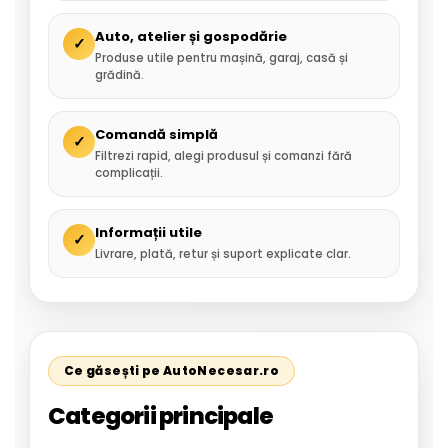
Auto, atelier și gospodărie
✓
Produse utile pentru mașină, garaj, casă și
grădină.
Comandă simplă
✓
Filtrezi rapid, alegi produsul și comanzi fără
complicații.
Informații utile
✓
Livrare, plată, retur și suport explicate clar.
Ce găsești pe AutoNecesar.ro
Categorii principale