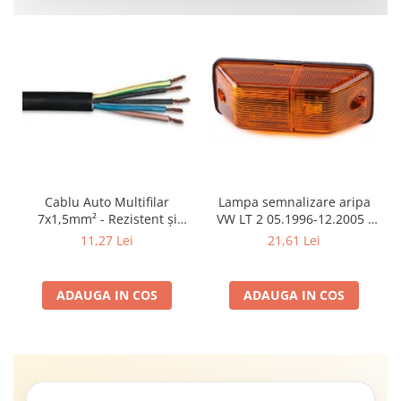
Cablu Auto Multifilar
Lampa semnalizare aripa
7x1,5mm² - Rezistent și
VW LT 2 05.1996-12.2005 ;
Flexibil pentru Remorci 12V-
Mercedes Sprinter 1995-
11,27 Lei
21,61 Lei
24V
2002, 512D-814 DA; Actros
1996-2002; Unimog 1949-;
Neoplan Euroliner,
ADAUGA IN COS
ADAUGA IN COS
Starliner,Centroliner,
Cityliner;