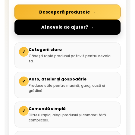
→
Descoperă produsele
→
Ai nevoie de ajutor?
Categorii clare
✓
Găsești rapid produsul potrivit pentru nevoia
ta.
Auto, atelier și gospodărie
✓
Produse utile pentru mașină, garaj, casă și
grădină.
Comandă simplă
✓
Filtrezi rapid, alegi produsul și comanzi fără
complicații.