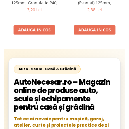
125mm, Granulatie P40,
(Evantai) 125mm,
Abraziv Premium din
Granulație , pentru Metal și
3,20 Lei
2,38 Lei
Zirconiu, Prindere
Lemn, P80 125x22.2mm
22.23mm, Viteza Maxima
13300 RPM, pentru Slefuire
ADAUGA IN COS
ADAUGA IN COS
Otel, Inox, Lemn si Metal,
Auto · Scule · Casă & Grădină
AutoNecesar.ro – Magazin
online de produse auto,
scule și echipamente
pentru casă și grădină
Tot ce ai nevoie pentru mașină, garaj,
atelier, curte și proiectele practice de zi