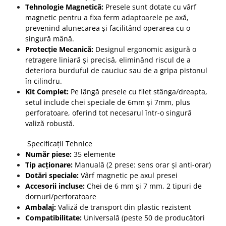
Tehnologie Magnetică:
Presele sunt dotate cu vârf
magnetic pentru a fixa ferm adaptoarele pe axă,
prevenind alunecarea și facilitând operarea cu o
singură mână.
Protecție Mecanică:
Designul ergonomic asigură o
retragere liniară și precisă, eliminând riscul de a
deteriora burduful de cauciuc sau de a gripa pistonul
în cilindru.
Kit Complet:
Pe lângă presele cu filet stânga/dreapta,
setul include chei speciale de 6mm și 7mm, plus
perforatoare, oferind tot necesarul într-o singură
valiză robustă.
Specificații Tehnice
Număr piese:
35 elemente
Tip acționare:
Manuală (2 prese: sens orar și anti-orar)
Dotări speciale:
Vârf magnetic pe axul presei
Accesorii incluse:
Chei de 6 mm și 7 mm, 2 tipuri de
dornuri/perforatoare
Ambalaj:
Valiză de transport din plastic rezistent
Compatibilitate:
Universală (peste 50 de producători