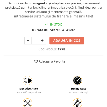
Datorită
vârfului magnetic
și adaptoarelor precise, mecanismul
Protectia muncii
protejează garniturile și cilindrul împotriva blocării, fiind ideal pentru
service-uri auto și mentenanță generală.
Scule Pneumatice
întreținerea sistemului de frânare al mașinii tale!
Slefuitoare
IN STOC
Suport auto
Durata de livrare:
24 - 48 ore
Suport motocicleta
ADAUGA IN COS
Surubelnite
Cod Produs:
1778
Tunuri de caldura si aeroteme
Utilaje constructie
Adauga la Favorite
Electrice Auto
Tuning Auto
peste 400 de produse!
accesorii de top!