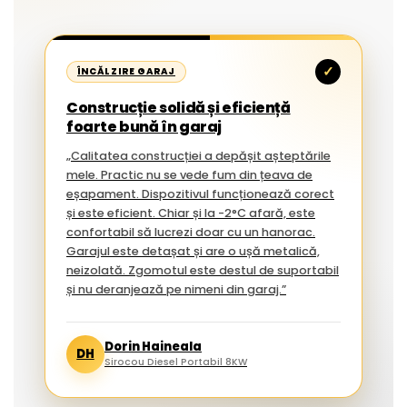
✓
ÎNCĂLZIRE GARAJ
Construcție solidă și eficiență
foarte bună în garaj
„Calitatea construcției a depășit așteptările
mele. Practic nu se vede fum din țeava de
eșapament. Dispozitivul funcționează corect
și este eficient. Chiar și la -2°C afară, este
confortabil să lucrezi doar cu un hanorac.
Garajul este detașat și are o ușă metalică,
neizolată. Zgomotul este destul de suportabil
și nu deranjează pe nimeni din garaj.”
Dorin Haineala
DH
Sirocou Diesel Portabil 8KW