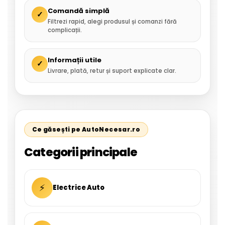
Comandă simplă
✓
Filtrezi rapid, alegi produsul și comanzi fără
complicații.
Informații utile
✓
Livrare, plată, retur și suport explicate clar.
Ce găsești pe AutoNecesar.ro
Categorii principale
⚡
Electrice Auto