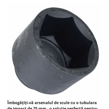
Îmbogățiți-vă arsenalul de scule cu o tubulara
de impact de 75 mm - o soluție perfectă pentru