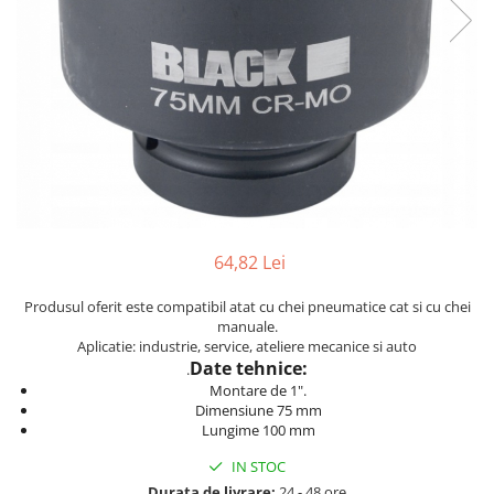
Furtune de gradina
compresoare
Mixere
Cricuri Auto Hidraulice
Pneumatice si Trapezoidale
Motocositoare si Motosape
Cricuri hidraulice
Nivela laser
Cricuri pneumatice
Pistol de vopsit
Cricuri trapezoidale
Pompe
Feon Electric
Rotopercutoare si bormasini
Generatoare curent
Taiat gresie si faianta
Gresoare
64,82 Lei
Uz intern
Macarale și vinciuri
Produsul oferit este compatibil atat cu chei pneumatice cat si cu chei
Ventilatoare radiatoare
Masini de gaurit si Insurubat
manuale.
umidificatoare
Aplicatie: industrie, service, ateliere mecanice si auto
Motoare electrice
Date tehnice:
.
Pistol de Lipit
Montare de 1".
Dimensiune 75 mm
Polizoare
Lungime 100 mm
Pompe Combustibil
IN STOC
Prelungitoare
Durata de livrare:
24 - 48 ore