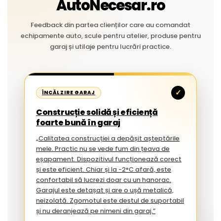
AutoNecesar.ro
Feedback din partea clienților care au comandat
echipamente auto, scule pentru atelier, produse pentru
garaj și utilaje pentru lucrări practice.
✓
ÎNCĂLZIRE GARAJ
Construcție solidă și eficiență
foarte bună în garaj
„Calitatea construcției a depășit așteptările
mele. Practic nu se vede fum din țeava de
eșapament. Dispozitivul funcționează corect
și este eficient. Chiar și la -2°C afară, este
confortabil să lucrezi doar cu un hanorac.
Garajul este detașat și are o ușă metalică,
neizolată. Zgomotul este destul de suportabil
și nu deranjează pe nimeni din garaj.”