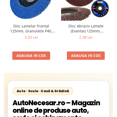
Disc Lamelar Frontal
Disc Abraziv Lamele
125mm, Granulatie P40,
(Evantai) 125mm,
Abraziv Premium din
Granulație , pentru Metal și
3,20 Lei
2,38 Lei
Zirconiu, Prindere
Lemn, P80 125x22.2mm
22.23mm, Viteza Maxima
13300 RPM, pentru Slefuire
ADAUGA IN COS
ADAUGA IN COS
Otel, Inox, Lemn si Metal,
Auto · Scule · Casă & Grădină
AutoNecesar.ro – Magazin
online de produse auto,