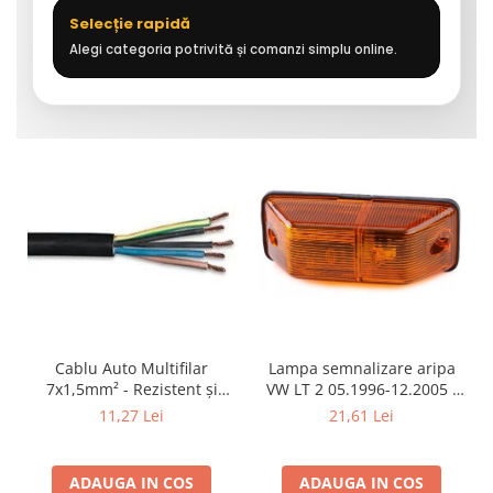
Selecție rapidă
Alegi categoria potrivită și comanzi simplu online.
Cablu Auto Multifilar
Lampa semnalizare aripa
7x1,5mm² - Rezistent și
VW LT 2 05.1996-12.2005 ;
Flexibil pentru Remorci 12V-
Mercedes Sprinter 1995-
11,27 Lei
21,61 Lei
24V
2002, 512D-814 DA; Actros
1996-2002; Unimog 1949-;
Neoplan Euroliner,
ADAUGA IN COS
ADAUGA IN COS