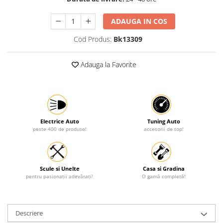
Protectia muncii
ADAUGA IN COS
Scule Pneumatice
Cod Produs:
Bk13309
Slefuitoare
Suport auto
Adauga la Favorite
Suport motocicleta
Surubelnite
Tunuri de caldura si aeroteme
Utilaje constructie
Electrice Auto
Tuning Auto
peste 400 de produse!
accesorii de top!
Scule si Unelte
Casa si Gradina
pentru pasionații adevărați!
O gamă completă!
Descriere