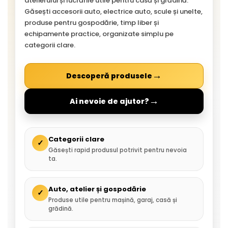
atelierului și lucrările utile pentru casă și grădină.
Găsești accesorii auto, electrice auto, scule și unelte,
produse pentru gospodărie, timp liber și
echipamente practice, organizate simplu pe
categorii clare.
→
Descoperă produsele
→
Ai nevoie de ajutor?
Categorii clare
✓
Găsești rapid produsul potrivit pentru nevoia
ta.
Auto, atelier și gospodărie
✓
Produse utile pentru mașină, garaj, casă și
grădină.