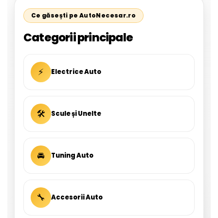
Ce găsești pe AutoNecesar.ro
Categorii principale
⚡
Electrice Auto
🛠
Scule și Unelte
🚘
Tuning Auto
🔧
Accesorii Auto