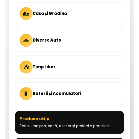
🏡
Casă și Grădină
🚗
Diverse Auto
⛺
Timp Liber
🔋
Baterii și Acumulatori
Produse utile
Pentru mașină, casă, atelier și proiecte practice.