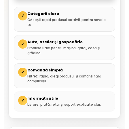
Categorii clare
✓
Găsești rapid produsul potrivit pentru nevoia
ta.
Auto, atelier și gospodărie
✓
Produse utile pentru mașină, garaj, casă și
grădină.
Comandă simplă
✓
Filtrezi rapid, alegi produsul și comanzi fără
complicații.
Informații utile
✓
Livrare, plată, retur și suport explicate clar.