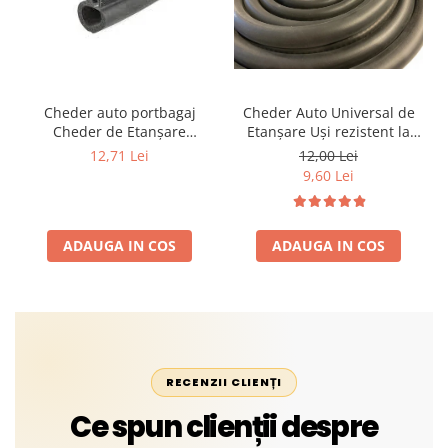
Cheder auto portbagaj
Cheder Auto Universal de
Cheder de Etanșare
Etanșare Uși rezistent la
Profesional din Cauciuc -
intemperii, raze UV,
12,71 Lei
12,00 Lei
Rezistent la Apă și
îmbătrânire și temperaturi
9,60 Lei
Temperaturi Înalte, Multi-
extreme
Aplicații Vânzare la Metru
Liniar
ADAUGA IN COS
ADAUGA IN COS
RECENZII CLIENȚI
Ce spun clienții despre