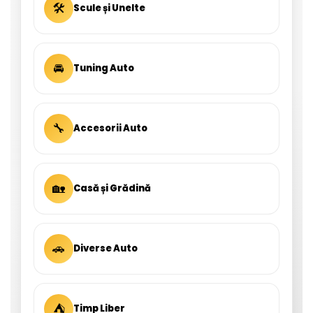
🛠
Scule și Unelte
🚘
Tuning Auto
🔧
Accesorii Auto
🏡
Casă și Grădină
🚗
Diverse Auto
⛺
Timp Liber