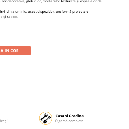
ilor decorative, gleturilor, mortarelor texturate și vopselelor de
itri
din aluminiu, acest dispozitiv transformă proiectele
e și rapide.
A IN COS
Casa si Gradina
rați!
O gamă completă!