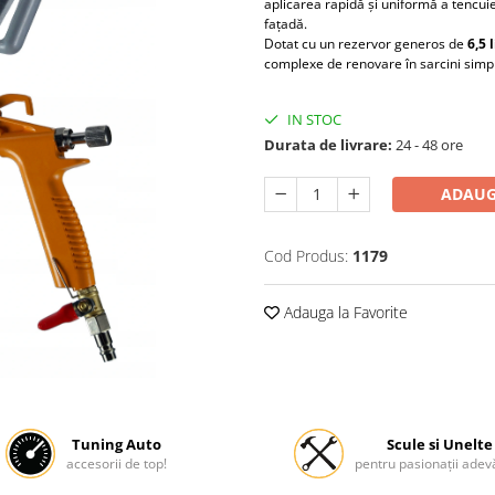
aplicarea rapidă și uniformă a tencuiel
fațadă.
Dotat cu un rezervor generos de
6,5 l
complexe de renovare în sarcini simpl
IN STOC
Durata de livrare:
24 - 48 ore
ADAUG
Cod Produs:
1179
Adauga la Favorite
Tuning Auto
Scule si Unelte
accesorii de top!
pentru pasionații adevă