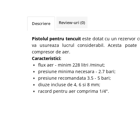
Protectia muncii
Scule Pneumatice
Review-uri
(0)
Descriere
Slefuitoare
Suport auto
Pistolul pentru tencuit
este dotat cu un rezervor 
va usureaza lucrul considerabil. Acesta poate 
Suport motocicleta
compresor de aer.
Surubelnite
Caracteristici:
flux aer - minim 228 litri /minut;
Tunuri de caldura si aeroteme
presiune minima necesara - 2.7 bari;
Utilaje constructie
presiune recomandata 3.5 - 5 bari;
diuze incluse de 4, 6 si 8 mm;
racord pentru aer comprima 1/4".