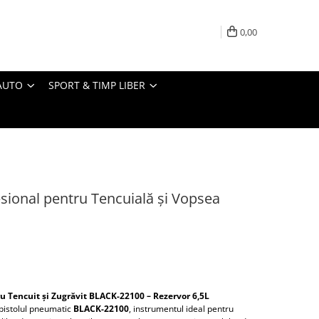
0,00
AUTO
SPORT & TIMP LIBER
sional pentru Tencuială și Vopsea
u Tencuit și Zugrăvit BLACK-22100 – Rezervor 6,5L
u pistolul pneumatic
BLACK-22100
, instrumentul ideal pentru