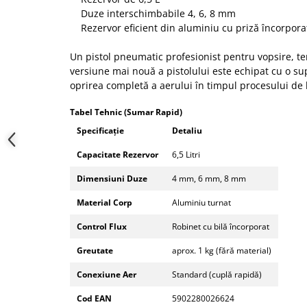
Duze interschimbabile 4, 6, 8 mm
Rezervor eficient din aluminiu cu priză încorpora
Un pistol pneumatic profesionist pentru vopsire, te
versiune mai nouă a pistolului este echipat cu o su
oprirea completă a aerului în timpul procesului de 
Tabel Tehnic (Sumar Rapid)
Specificație
Detaliu
Capacitate Rezervor
6,5 Litri
Dimensiuni Duze
4 mm, 6 mm, 8 mm
Material Corp
Aluminiu turnat
Control Flux
Robinet cu bilă încorporat
Greutate
aprox. 1 kg (fără material)
Conexiune Aer
Standard (cuplă rapidă)
Cod EAN
5902280026624