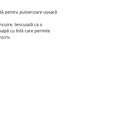
tă pentru pulverizare ușoară
ncuire, tencuială ca o
papă cu bilă care permite
lucru.