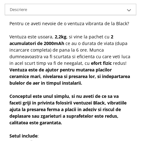
Descriere
Pentru ce aveti nevoie de o ventuza vibranta de la Black?
Ventuza este usoara,
2,2kg
, si vine la pachet cu
2
acumulatori de 2000mAh
ce au o durata de viata (dupa
incarcare completa) de pana la 6 ore. Munca
dumneavoastra va fi scurtata si eficienta cu care veti luca
in acel scurt timp va fi de neegalat, cu
efort fizic
redus!
Ventuza este de ajutor pentru mutarea placilor
ceramice mari, nivelarea si presarea lor, si indepartarea
bulelor de aer in timpul instalarii.
Conceptul este unul simplu, si nu aveti de ce sa va
faceti griji in privinta folosirii ventuzei Black, vibratiile
ajuta la presarea ferma a placii in adeziv si riscul de
deplasare sau zgarieturi a suprafetelor este redus,
calitatea este garantata.
Setul include
: