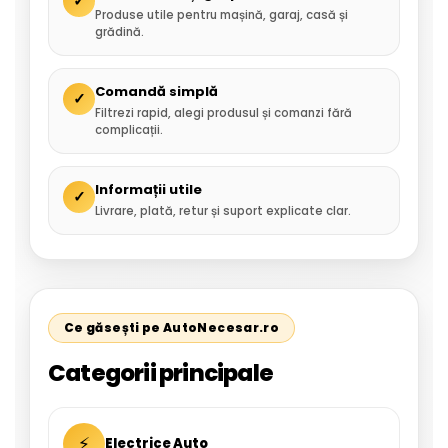
✓
Produse utile pentru mașină, garaj, casă și
grădină.
Comandă simplă
✓
Filtrezi rapid, alegi produsul și comanzi fără
complicații.
Informații utile
✓
Livrare, plată, retur și suport explicate clar.
Ce găsești pe AutoNecesar.ro
Categorii principale
⚡
Electrice Auto