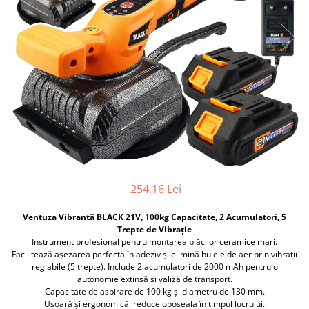
Furtune de gradina
compresoare
Mixere
Cricuri Auto Hidraulice
Pneumatice si Trapezoidale
Motocositoare si Motosape
Cricuri hidraulice
Nivela laser
Cricuri pneumatice
Pistol de vopsit
Cricuri trapezoidale
Pompe
Feon Electric
Rotopercutoare si bormasini
Generatoare curent
Taiat gresie si faianta
Gresoare
Uz intern
Macarale și vinciuri
254,16 Lei
Ventilatoare radiatoare
Masini de gaurit si Insurubat
umidificatoare
Ventuza Vibrantă BLACK 21V, 100kg Capacitate, 2 Acumulatori, 5
Motoare electrice
Trepte de Vibrație
Pistol de Lipit
Instrument profesional pentru montarea plăcilor ceramice mari.
Facilitează așezarea perfectă în adeziv și elimină bulele de aer prin vibrații
Polizoare
reglabile (5 trepte). Include 2 acumulatori de 2000 mAh pentru o
autonomie extinsă și valiză de transport.
Pompe Combustibil
Capacitate de aspirare de 100 kg și diametru de 130 mm.
Ușoară și ergonomică, reduce oboseala în timpul lucrului.
Prelungitoare