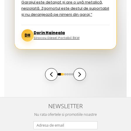
Garajul este detașat și are o ușă metalică,
neizolată. Zgomotul este destul de suportabil
și nu deranjează pe nimeni din garaj.”
Dorin Haineala
DH
Sirocou Diesel Portabil 8KW
NEWSLETTER
Nu rata ofertele si promotiile noastre