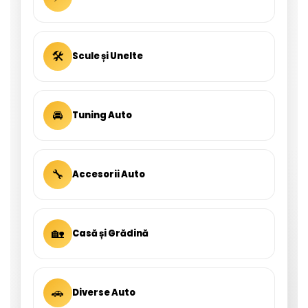
🛠
Scule și Unelte
🚘
Tuning Auto
🔧
Accesorii Auto
🏡
Casă și Grădină
🚗
Diverse Auto