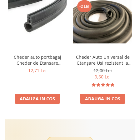
-2 LEI
Cheder auto portbagaj
Cheder Auto Universal de
Cheder de Etanșare
Etanșare Uși rezistent la
Profesional din Cauciuc -
intemperii, raze UV,
12,71 Lei
12,00 Lei
Rezistent la Apă și
îmbătrânire și temperaturi
9,60 Lei
Temperaturi Înalte, Multi-
extreme
Aplicații Vânzare la Metru
Liniar
ADAUGA IN COS
ADAUGA IN COS