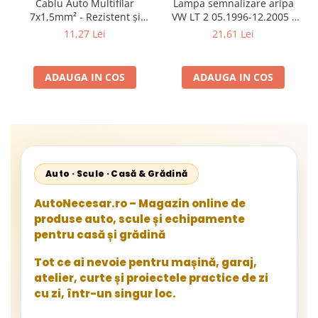
Cablu Auto Multifilar
Lampa semnalizare aripa
7x1,5mm² - Rezistent și
VW LT 2 05.1996-12.2005 ;
Flexibil pentru Remorci 12V-
Mercedes Sprinter 1995-
11,27 Lei
21,61 Lei
24V
2002, 512D-814 DA; Actros
1996-2002; Unimog 1949-;
Neoplan Euroliner,
ADAUGA IN COS
ADAUGA IN COS
Starliner,Centroliner,
Cityliner;
Auto · Scule · Casă & Grădină
AutoNecesar.ro – Magazin online de
produse auto, scule și echipamente
pentru casă și grădină
Tot ce ai nevoie pentru mașină, garaj,
atelier, curte și proiectele practice de zi
cu zi, într-un singur loc.