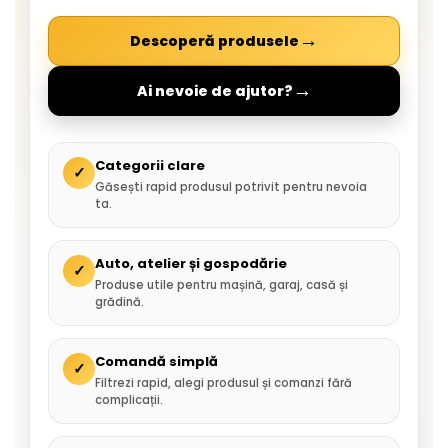
→
Descoperă produsele
→
Ai nevoie de ajutor?
Categorii clare
✓
Găsești rapid produsul potrivit pentru nevoia
ta.
Auto, atelier și gospodărie
✓
Produse utile pentru mașină, garaj, casă și
grădină.
Comandă simplă
✓
Filtrezi rapid, alegi produsul și comanzi fără
complicații.