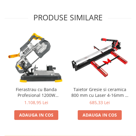
PRODUSE SIMILARE
Taietor Gresie si ceramica
Fierastrau cu Banda
800 mm cu Laser 4-16mm și
Profesional 1200W
suporturi extensibile – RED
Powermat | Taiere Metal
685,33 Lei
1.108,95 Lei
Technic | forta de presare
Precisa Fara Scantei
900 kg, pentru plăci mari
ADAUGA IN COS
ADAUGA IN COS