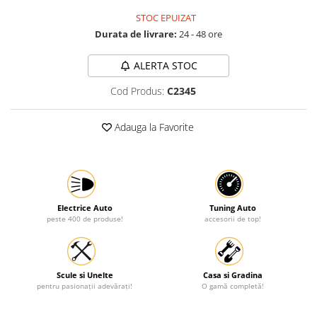
STOC EPUIZAT
Protectia muncii
Durata de livrare:
24 - 48 ore
Scule Pneumatice
Slefuitoare
ALERTA STOC
Suport auto
Cod Produs:
C2345
Suport motocicleta
Adauga la Favorite
Surubelnite
Tunuri de caldura si aeroteme
Utilaje constructie
Electrice Auto
Tuning Auto
peste 400 de produse!
accesorii de top!
Scule si Unelte
Casa si Gradina
pentru pasionații adevărați!
O gamă completă!