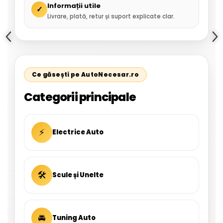
Informații utile
✓
Livrare, plată, retur și suport explicate clar.
Ce găsești pe AutoNecesar.ro
Categorii principale
⚡
Electrice Auto
🛠
Scule și Unelte
🚘
Tuning Auto