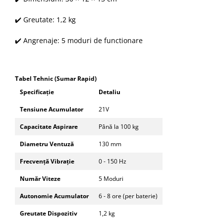
✔️ Greutate: 1,2 kg
✔️ Angrenaje: 5 moduri de functionare
T
abel Tehnic (Sumar Rapid)
Specificație
Detaliu
Tensiune Acumulator
21V
Capacitate Aspirare
Până la 100 kg
Diametru Ventuză
130 mm
Frecvență Vibrație
0 - 150 Hz
Număr Viteze
5 Moduri
Autonomie Acumulator
6 - 8 ore (per baterie)
Greutate Dispozitiv
1,2 kg