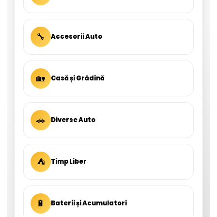
🔧
Accesorii Auto
🏡
Casă și Grădină
🚗
Diverse Auto
⛺
Timp Liber
🔋
Baterii și Acumulatori