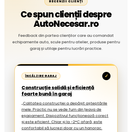
RECENZII CLIENȚI
Ce spun clienții despre
AutoNecesar.ro
Feedback din partea clienților care au comandat
echipamente auto, scule pentru atelier, produse pentru
garaj și utilaje pentru lucrări practice.
✓
ÎNCĂLZIRE GARAJ
Construcție solidă și eficiență
foarte bună în garaj
„Calitatea construcției a depășit așteptările
mele. Practic nu se vede fum din țeava de
eșapament. Dispozitivul funcționează corect
și este eficient. Chiar și la -2°C afară, este
confortabil să lucrezi doar cu un hanorac.