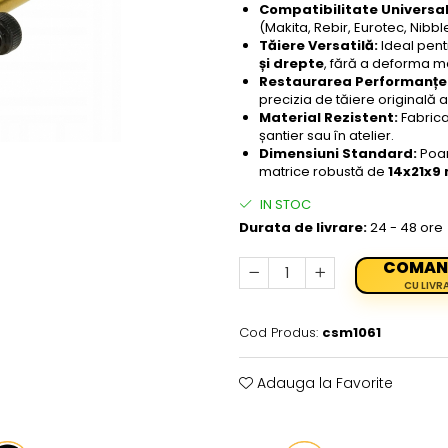
Compatibilitate Universal
(Makita, Rebir, Eurotec, Nibble
Tăiere Versatilă:
Ideal pent
și drepte
, fără a deforma ma
Restaurarea Performanței
precizia de tăiere originală a 
Material Rezistent:
Fabricat
șantier sau în atelier.
Dimensiuni Standard:
Poan
matrice robustă de
14x21x9
IN STOC
Durata de livrare:
24 - 48 ore
COMAN
CU LIVR
Cod Produs:
csm1061
Adauga la Favorite