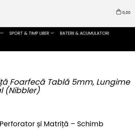
0,00
SPORT & TIMP LIBER
BATERII & ACUMULATORI
triță Foarfecă Tablă 5mm, Lungime
 (Nibbler)
 Perforator și Matriță – Schimb