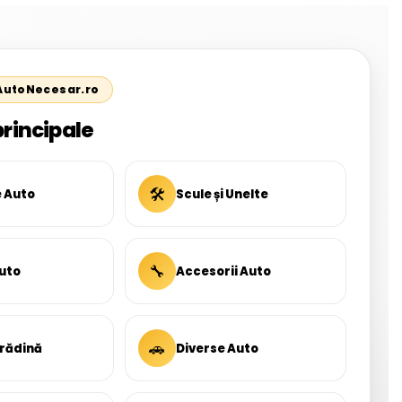
 AutoNecesar.ro
principale
🛠
e Auto
Scule și Unelte
🔧
uto
Accesorii Auto
🚗
Grădină
Diverse Auto