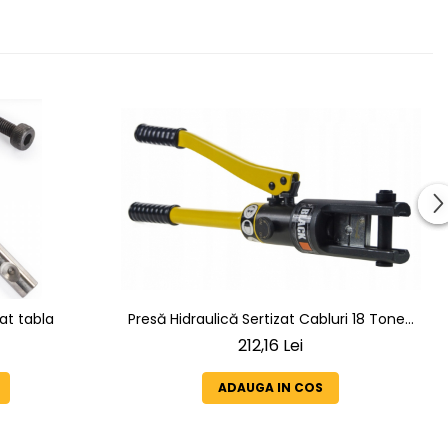
at tabla
Presă Hidraulică Sertizat Cabluri 18 Tone |
Set 11 Matrițe 25-300mm² | Sertizor
212,16 Lei
Profesional BLACK cap rotativ
ADAUGA IN COS