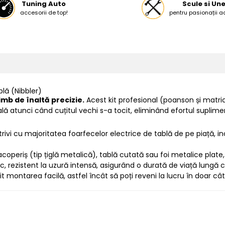
Tuning Auto
Scule si Une
accesorii de top!
pentru pasionații a
blă (Nibbler)
imb de înaltă precizie.
Acest kit profesional (poanson și matri
ală atunci când cuțitul vechi s-a tocit, eliminând efortul suplimen
rivi cu majoritatea foarfecelor electrice de tablă de pe piață, 
coperiș (tip țiglă metalică), tablă cutată sau foi metalice plate
c, rezistent la uzură intensă, asigurând o durată de viață lungă ch
montarea facilă, astfel încât să poți reveni la lucru în doar câ