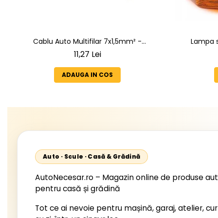
Cablu Auto Multifilar 7x1,5mm² -
Lampa s
Rezistent și Flexibil pentru Remorci 12V-
05.1996-12.
11,27 Lei
24V
2002, 512
Unimog 
ADAUGA IN COS
Starli
Auto · Scule · Casă & Grădină
AutoNecesar.ro – Magazin online de produse aut
pentru casă și grădină
Tot ce ai nevoie pentru mașină, garaj, atelier, cur