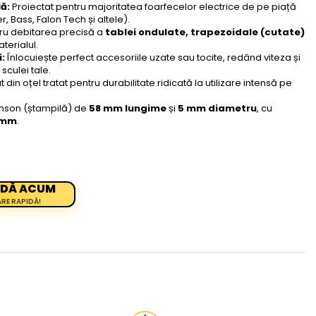
ă:
Proiectat pentru majoritatea foarfecelor electrice de pe piață
r, Bass, Falon Tech și altele).
ru debitarea precisă a
tablei ondulate, trapezoidale (cutate)
terialul.
:
Înlocuiește perfect accesoriile uzate sau tocite, redând viteza și
sculei tale.
 din oțel tratat pentru durabilitate ridicată la utilizare intensă pe
son (ștampilă) de
58 mm lungime
și
5 mm diametru
, cu
 mm
.
DĂ ACUM
ARE RAPIDĂ!