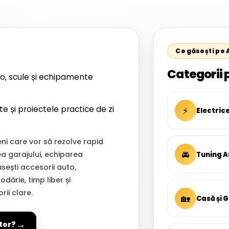
Ce găsești pe
Categorii 
o, scule și echipamente
te și proiectele practice de zi
⚡
Electric
i care vor să rezolve rapid
🚘
ea garajului, echiparea
Tuning A
Găsești accesorii auto,
dărie, timp liber și
ii clare.
🏡
Casă și 
→
tor?