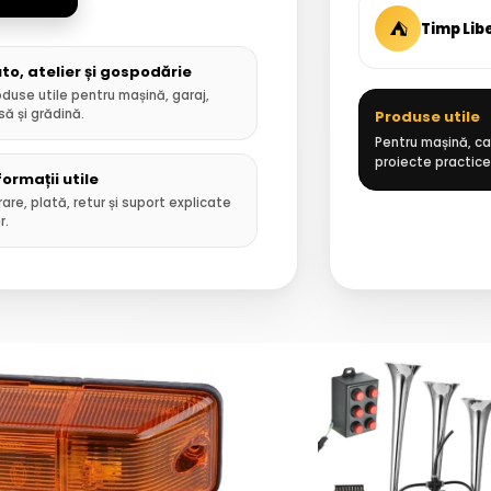
⛺
Timp Lib
to, atelier și gospodărie
oduse utile pentru mașină, garaj,
să și grădină.
Produse utile
Pentru mașină, cas
proiecte practice
formații utile
rare, plată, retur și suport explicate
r.