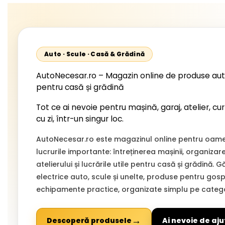
Auto · Scule · Casă & Grădină
AutoNecesar.ro – Magazin online de produse aut
pentru casă și grădină
Tot ce ai nevoie pentru mașină, garaj, atelier, cur
cu zi, într-un singur loc.
AutoNecesar.ro este magazinul online pentru oamen
lucrurile importante: întreținerea mașinii, organizar
atelierului și lucrările utile pentru casă și grădină. 
electrice auto, scule și unelte, produse pentru gospo
echipamente practice, organizate simplu pe categor
→
Descoperă produsele
Ai nevoie de aju