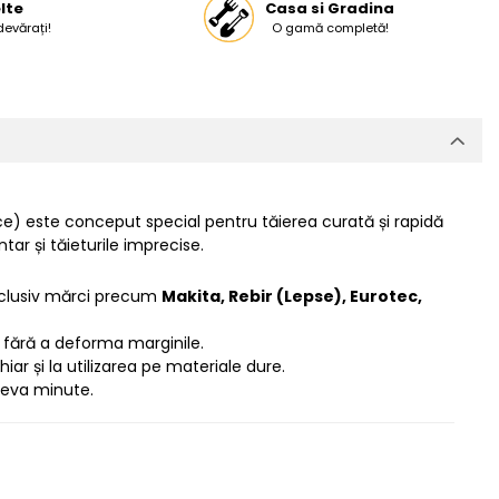
lte
Casa si Gradina
devărați!
O gamă completă!
ce) este conceput special pentru tăierea curată și rapidă
tar și tăieturile imprecise.
inclusiv mărci precum
Makita, Rebir (Lepse), Eurotec,
, fără a deforma marginile.
iar și la utilizarea pe materiale dure.
teva minute.