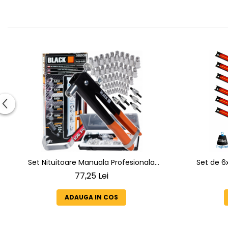
Set Nituitoare Manuala Profesionala
Set de 6
pentru Piulite Nit M3-M8 BLACKTOOLS
bandă mag
77,25 Lei
38208, 106 Piese
bară d
p
ADAUGA IN COS