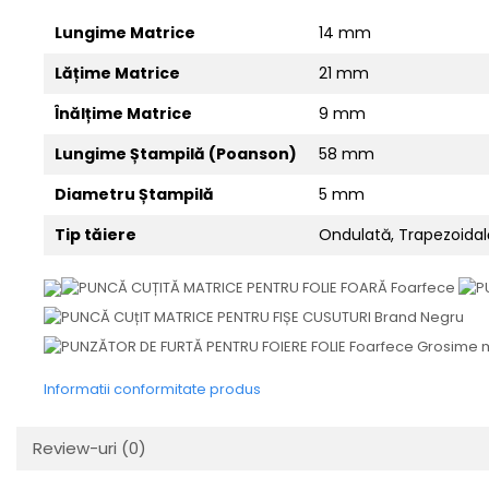
Lungime Matrice
14 mm
Lățime Matrice
21 mm
Înălțime Matrice
9 mm
Lungime Ștampilă (Poanson)
58 mm
Diametru Ștampilă
5 mm
Tip tăiere
Ondulată, Trapezoidal
Informatii conformitate produs
Review-uri
(0)