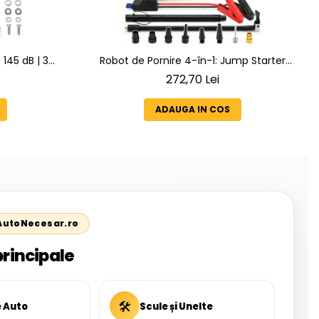
145 dB | 3
Robot de Pornire 4-în-1: Jump Starter
 6 Melodii
6000A + Compresor Digital + Powerbank
272,70 Lei
+ Lanternă LED SN6014
ADAUGA IN COS
 AutoNecesar.ro
principale
🛠
e Auto
Scule și Unelte