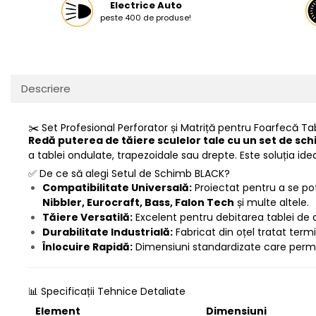
Electrice Auto
peste 400 de produse!
Protectia muncii
Scule Pneumatice
Slefuitoare
Suport auto
Descriere
Suport motocicleta
✂️ Set Profesional Perforator și Matriță pentru Foarfecă Ta
Surubelnite
Redă puterea de tăiere sculelor tale cu un set de sch
Tunuri de caldura si aeroteme
a tablei ondulate, trapezoidale sau drepte. Este soluția ide
Utilaje constructie
✅ De ce să alegi Setul de Schimb BLACK?
Compatibilitate Universală:
Proiectat pentru a se pot
Nibbler, Eurocraft, Bass, Falon Tech
și multe altele.
Tăiere Versatilă:
Excelent pentru debitarea tablei de a
Durabilitate Industrială:
Fabricat din oțel tratat termi
Înlocuire Rapidă:
Dimensiuni standardizate care permit 
📊 Specificații Tehnice Detaliate
Element
Dimensiuni