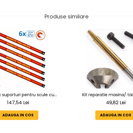
Produse similare
x suporturi pentru scule cu
Kit reparatie masina/ tai
netică 60cm, suport pentru
147,54 Lei
49,82 Lei
e scule magnetică 13 kg,
rofesional SN3522-6
ADAUGA IN COS
ADAUGA IN COS