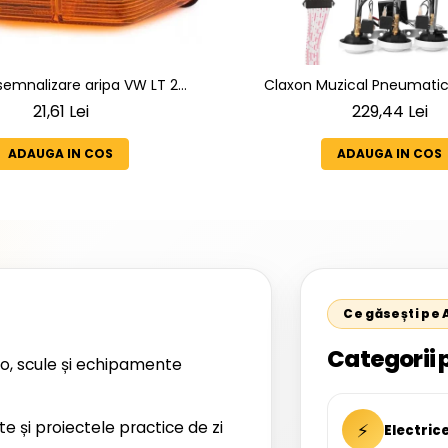
emnalizare aripa VW LT 2
Claxon Muzical Pneumatic 
2005 ; Mercedes Sprinter 1995-
Goarne Cromate Premium |
21,61 Lei
229,44 Lei
D-814 DA; Actros 1996-2002;
Selectabile
1949-; Neoplan Euroliner,
ADAUGA IN COS
ADAUGA IN COS
ner,Centroliner, Cityliner;
Ce găsești pe
Categorii 
o, scule și echipamente
te și proiectele practice de zi
⚡
Electric