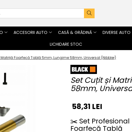
TO
ACCESORII AUTO
CASĂ & GRĂDINĂ
DIVERSE AUTO
LICHIDARE STOC
și Matriță Foarfecă Tablă 5mm, Lungime 58mm, Universal (Nibbler)
Set Cuțit și Ma
58mm, Universal
58,31 LEI
✂️ Set Profesional
Foarfecă Tablă