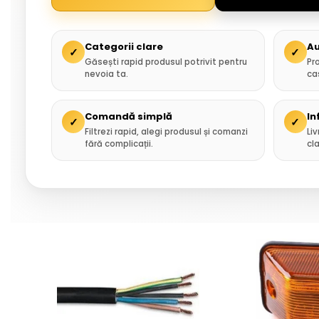
Categorii clare
Au
✓
✓
Găsești rapid produsul potrivit pentru
Pr
nevoia ta.
ca
Comandă simplă
In
✓
✓
Filtrezi rapid, alegi produsul și comanzi
Liv
fără complicații.
cla