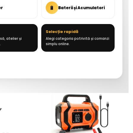
🔋
er
Baterii și Acumulatori
Selecție rapidă
ă, atelier și
Alegi categoria potrivită și comanzi
.
simplu online.