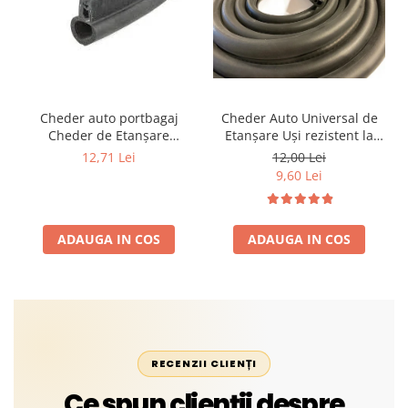
Cheder auto portbagaj
Cheder Auto Universal de
Cheder de Etanșare
Etanșare Uși rezistent la
Profesional din Cauciuc -
intemperii, raze UV,
12,71 Lei
12,00 Lei
Rezistent la Apă și
îmbătrânire și temperaturi
9,60 Lei
Temperaturi Înalte, Multi-
extreme
Aplicații Vânzare la Metru
Liniar
ADAUGA IN COS
ADAUGA IN COS
RECENZII CLIENȚI
Ce spun clienții despre