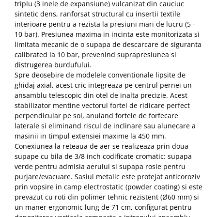
triplu (3 inele de expansiune) vulcanizat din cauciuc
sintetic dens, ranforsat structural cu insertii textile
interioare pentru a rezista la presiuni mari de lucru (5 -
10 bar). Presiunea maxima in incinta este monitorizata si
limitata mecanic de o supapa de descarcare de siguranta
calibrated la 10 bar, prevenind suprapresiunea si
distrugerea burdufului.
Spre deosebire de modelele conventionale lipsite de
ghidaj axial, acest cric integreaza pe centrul pernei un
ansamblu telescopic din otel de inalta precizie. Acest
stabilizator mentine vectorul fortei de ridicare perfect
perpendicular pe sol, anuland fortele de forfecare
laterale si eliminand riscul de inclinare sau alunecare a
masinii in timpul extensiei maxime la 450 mm.
Conexiunea la reteaua de aer se realizeaza prin doua
supape cu bila de 3/8 inch codificate cromatic: supapa
verde pentru admisia aerului si supapa rosie pentru
purjare/evacuare. Sasiul metalic este protejat anticoroziv
prin vopsire in camp electrostatic (powder coating) si este
prevazut cu roti din polimer tehnic rezistent (Ø60 mm) si
un maner ergonomic lung de 71 cm, configurat pentru