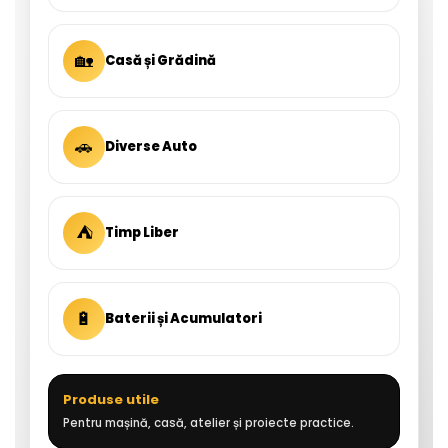
🏡
Casă și Grădină
🚗
Diverse Auto
⛺
Timp Liber
🔋
Baterii și Acumulatori
Produse utile
Pentru mașină, casă, atelier și proiecte practice.