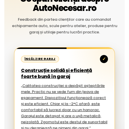
AutoNecesar.ro
Feedback din partea clienților care au comandat
echipamente auto, scule pentru atelier, produse pentru
garaj și utilaje pentru lucrări practice.
✓
ÎNCĂLZIRE GARAJ
Construcție solidă și eficiență
foarte bună în garaj
„Calitatea construcției a depășit așteptările
mele. Practic nu se vede fum din țeava de
eșapament. Dispozitivul funcționează corect
și este eficient. Chiar și la -2°C afară, este
confortabil să lucrezi doar cu un hanorac.
Garajul este detașat și are o ușă metalică,
neizolată. Zgomotul este destul de suportabil
și nu deranjează pe nimeni din garaj.”