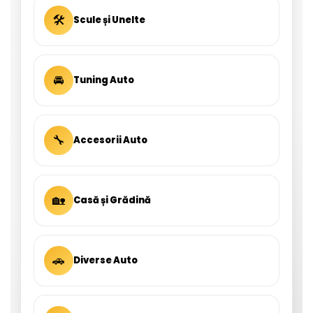
🛠
Scule și Unelte
🚘
Tuning Auto
🔧
Accesorii Auto
🏡
Casă și Grădină
🚗
Diverse Auto