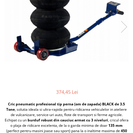
Furtune de gradina
compresoare
Mixere
Cricuri Auto Hidraulice
Pneumatice si Trapezoidale
Motocositoare si Motosape
Cricuri hidraulice
Nivela laser
Cricuri pneumatice
Pistol de vopsit
Cricuri trapezoidale
Pompe
Feon Electric
Rotopercutoare si bormasini
Generatoare curent
Taiat gresie si faianta
Gresoare
Uz intern
Macarale și vinciuri
Ventilatoare radiatoare
Masini de gaurit si Insurubat
umidificatoare
374,45 Lei
Motoare electrice
Pistol de Lipit
Cric pneumatic profesional tip perna (om de zapada) BLACK de 3.5
Tone
, solutia ideala si ultra-rapida pentru ridicarea vehiculelor in ateliere
Polizoare
de vulcanizare, service-uri auto, flote de transport si ferme agricole.
Echipat cu un
burduf robust din cauciuc armat cu 3 niveluri
, cricul ofera
Pompe Combustibil
o plaja de ridicare excelenta, de la o garda minima de doar
135 mm
(perfect pentru masini joase sau sport) pana la o inaltime maxima de
450
Prelungitoare