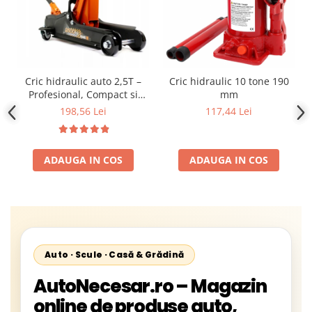
Cric hidraulic auto 2,5T –
Cric hidraulic 10 tone 190
Profesional, Compact si
mm
Sigur pentru Garaj si
198,56 Lei
117,44 Lei
schimb anvelope Ideal
pentru service-uri auto 2
Cauciucuri Incluse
ADAUGA IN COS
ADAUGA IN COS
Auto · Scule · Casă & Grădină
AutoNecesar.ro – Magazin
online de produse auto,