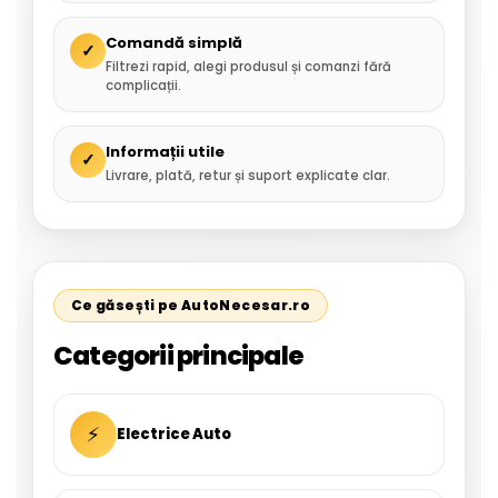
Comandă simplă
✓
Filtrezi rapid, alegi produsul și comanzi fără
complicații.
Informații utile
✓
Livrare, plată, retur și suport explicate clar.
Ce găsești pe AutoNecesar.ro
Categorii principale
⚡
Electrice Auto