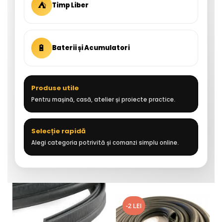
⛺
Timp Liber
🔋
Baterii și Acumulatori
Produse utile
Pentru mașină, casă, atelier și proiecte practice.
Selecție rapidă
Alegi categoria potrivită și comanzi simplu online.
-2 LEI