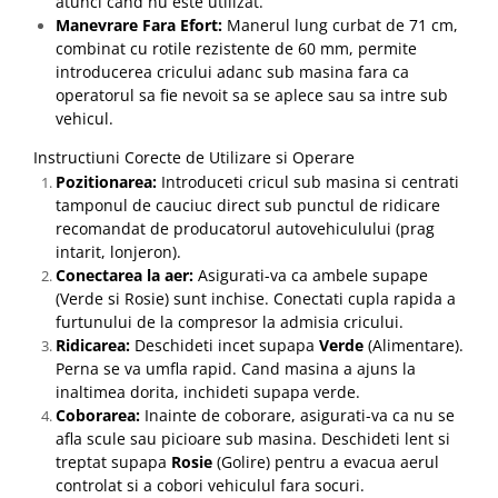
atunci cand nu este utilizat.
Manevrare Fara Efort:
Manerul lung curbat de 71 cm,
combinat cu rotile rezistente de 60 mm, permite
introducerea cricului adanc sub masina fara ca
operatorul sa fie nevoit sa se aplece sau sa intre sub
vehicul.
Instructiuni Corecte de Utilizare si Operare
Pozitionarea:
Introduceti cricul sub masina si centrati
tamponul de cauciuc direct sub punctul de ridicare
recomandat de producatorul autovehiculului (prag
intarit, lonjeron).
Conectarea la aer:
Asigurati-va ca ambele supape
(Verde si Rosie) sunt inchise. Conectati cupla rapida a
furtunului de la compresor la admisia cricului.
Ridicarea:
Deschideti incet supapa
Verde
(Alimentare).
Perna se va umfla rapid. Cand masina a ajuns la
inaltimea dorita, inchideti supapa verde.
Coborarea:
Inainte de coborare, asigurati-va ca nu se
afla scule sau picioare sub masina. Deschideti lent si
treptat supapa
Rosie
(Golire) pentru a evacua aerul
controlat si a cobori vehiculul fara socuri.