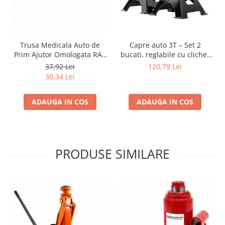
Capre auto 3T – Set 2
Trusa Medicala Auto de
bucati, reglabile cu clichet
Prim Ajutor Omologata RAR
si stift de siguranta
si DIN, Valabilitate 5 Ani
120,79 Lei
37,92 Lei
(Productie Proaspata Aprilie
30,34 Lei
2026), Kit Complet ITP /
Control Politie
ADAUGA IN COS
ADAUGA IN COS
PRODUSE SIMILARE