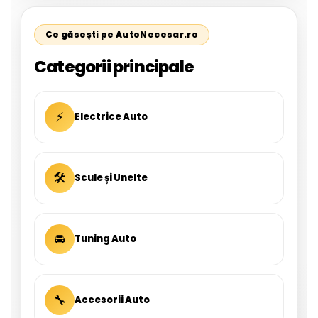
Ce găsești pe AutoNecesar.ro
Categorii principale
⚡
Electrice Auto
🛠
Scule și Unelte
🚘
Tuning Auto
🔧
Accesorii Auto