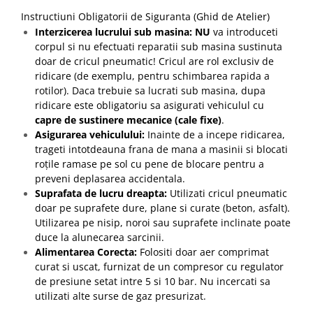
Instructiuni Obligatorii de Siguranta (Ghid de Atelier)
Interzicerea lucrului sub masina:
NU
va introduceti
corpul si nu efectuati reparatii sub masina sustinuta
doar de cricul pneumatic! Cricul are rol exclusiv de
ridicare (de exemplu, pentru schimbarea rapida a
rotilor). Daca trebuie sa lucrati sub masina, dupa
ridicare este obligatoriu sa asigurati vehiculul cu
capre de sustinere mecanice (cale fixe)
.
Asigurarea vehiculului:
Inainte de a incepe ridicarea,
trageti intotdeauna frana de mana a masinii si blocati
roțile ramase pe sol cu pene de blocare pentru a
preveni deplasarea accidentala.
Suprafata de lucru dreapta:
Utilizati cricul pneumatic
doar pe suprafete dure, plane si curate (beton, asfalt).
Utilizarea pe nisip, noroi sau suprafete inclinate poate
duce la alunecarea sarcinii.
Alimentarea Corecta:
Folositi doar aer comprimat
curat si uscat, furnizat de un compresor cu regulator
de presiune setat intre 5 si 10 bar. Nu incercati sa
utilizati alte surse de gaz presurizat.