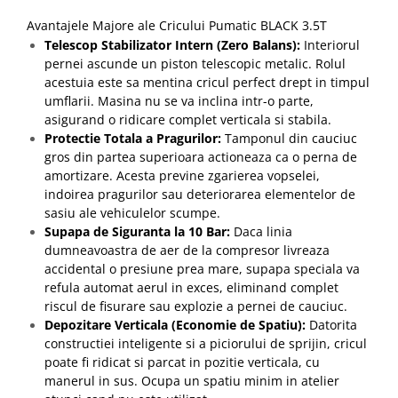
Avantajele Majore ale Cricului Pumatic BLACK 3.5T
Telescop Stabilizator Intern (Zero Balans):
Interiorul
pernei ascunde un piston telescopic metalic. Rolul
acestuia este sa mentina cricul perfect drept in timpul
umflarii. Masina nu se va inclina intr-o parte,
asigurand o ridicare complet verticala si stabila.
Protectie Totala a Pragurilor:
Tamponul din cauciuc
gros din partea superioara actioneaza ca o perna de
amortizare. Acesta previne zgarierea vopselei,
indoirea pragurilor sau deteriorarea elementelor de
sasiu ale vehiculelor scumpe.
Supapa de Siguranta la 10 Bar:
Daca linia
dumneavoastra de aer de la compresor livreaza
accidental o presiune prea mare, supapa speciala va
refula automat aerul in exces, eliminand complet
riscul de fisurare sau explozie a pernei de cauciuc.
Depozitare Verticala (Economie de Spatiu):
Datorita
constructiei inteligente si a piciorului de sprijin, cricul
poate fi ridicat si parcat in pozitie verticala, cu
manerul in sus. Ocupa un spatiu minim in atelier