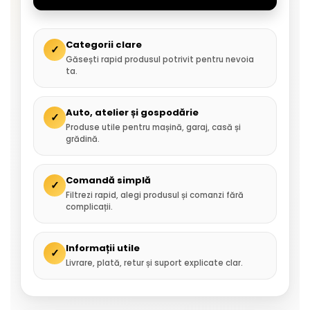
Categorii clare
✓
Găsești rapid produsul potrivit pentru nevoia
ta.
Auto, atelier și gospodărie
✓
Produse utile pentru mașină, garaj, casă și
grădină.
Comandă simplă
✓
Filtrezi rapid, alegi produsul și comanzi fără
complicații.
Informații utile
✓
Livrare, plată, retur și suport explicate clar.