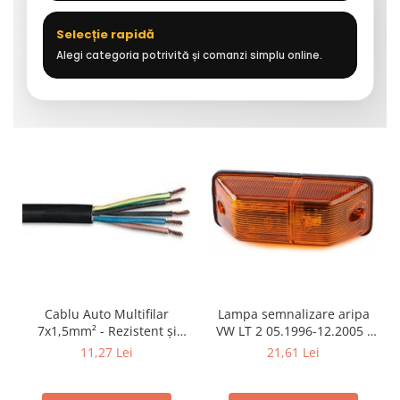
Selecție rapidă
Alegi categoria potrivită și comanzi simplu online.
Cablu Auto Multifilar
Lampa semnalizare aripa
7x1,5mm² - Rezistent și
VW LT 2 05.1996-12.2005 ;
Flexibil pentru Remorci 12V-
Mercedes Sprinter 1995-
11,27 Lei
21,61 Lei
24V
2002, 512D-814 DA; Actros
1996-2002; Unimog 1949-;
Neoplan Euroliner,