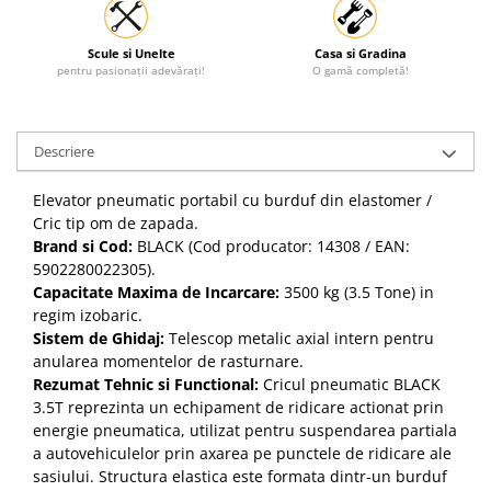
Scule si Unelte
Casa si Gradina
pentru pasionații adevărați!
O gamă completă!
Descriere
Elevator pneumatic portabil cu burduf din elastomer /
Cric tip om de zapada.
Brand si Cod:
BLACK (Cod producator: 14308 / EAN:
5902280022305).
Capacitate Maxima de Incarcare:
3500 kg (3.5 Tone) in
regim izobaric.
Sistem de Ghidaj:
Telescop metalic axial intern pentru
anularea momentelor de rasturnare.
Rezumat Tehnic si Functional:
Cricul pneumatic BLACK
3.5T reprezinta un echipament de ridicare actionat prin
energie pneumatica, utilizat pentru suspendarea partiala
a autovehiculelor prin axarea pe punctele de ridicare ale
sasiului. Structura elastica este formata dintr-un burduf