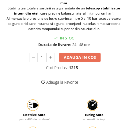
mm
.
Protectia muncii
Stabilitatea totala a sarcinii este garantata de un
telescop stabilizator
intern din otel
, care previne balansul lateral in timpul umflarii.
Scule Pneumatice
Alimentat la o presiune de lucru cuprinsa intre 5 si 10 bar, acest elevator
asigura o ridicare instanta si sigura, protejand in acelasi timp caroseria
Slefuitoare
datorita tamponului superior din cauciuc dur.
Suport auto
IN STOC
Suport motocicleta
Durata de livrare:
24 - 48 ore
Surubelnite
ADAUGA IN COS
Tunuri de caldura si aeroteme
Cod Produs:
1215
Utilaje constructie
Adauga la Favorite
Electrice Auto
Tuning Auto
peste 400 de produse!
accesorii de top!