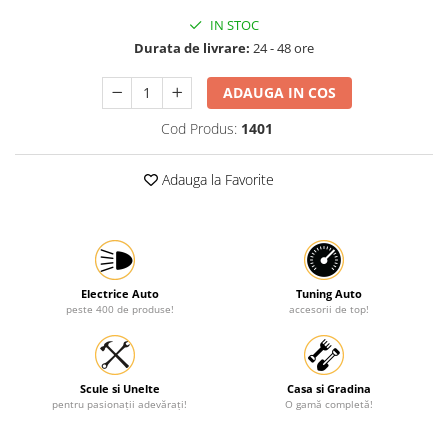
IN STOC
Protectia muncii
Durata de livrare:
24 - 48 ore
Scule Pneumatice
Slefuitoare
ADAUGA IN COS
Suport auto
Cod Produs:
1401
Suport motocicleta
Adauga la Favorite
Surubelnite
Tunuri de caldura si aeroteme
Utilaje constructie
Electrice Auto
Tuning Auto
peste 400 de produse!
accesorii de top!
Scule si Unelte
Casa si Gradina
pentru pasionații adevărați!
O gamă completă!