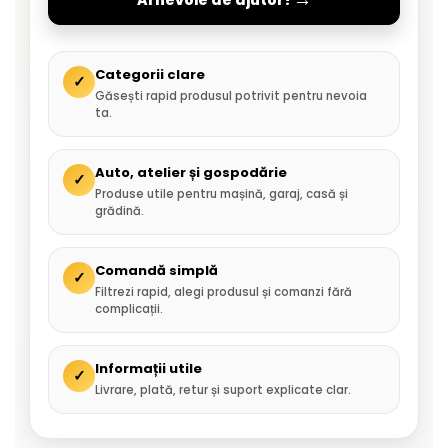
Categorii clare
✓
Găsești rapid produsul potrivit pentru nevoia
ta.
Auto, atelier și gospodărie
✓
Produse utile pentru mașină, garaj, casă și
grădină.
Comandă simplă
✓
Filtrezi rapid, alegi produsul și comanzi fără
complicații.
Informații utile
✓
Livrare, plată, retur și suport explicate clar.