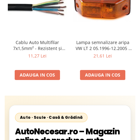
Cablu Auto Multifilar
Lampa semnalizare aripa
7x1,5mm² - Rezistent și
VW LT 2 05.1996-12.2005 ;
Flexibil pentru Remorci 12V-
Mercedes Sprinter 1995-
11,27 Lei
21,61 Lei
24V
2002, 512D-814 DA; Actros
1996-2002; Unimog 1949-;
Neoplan Euroliner,
ADAUGA IN COS
ADAUGA IN COS
Starliner,Centroliner,
Cityliner;
Auto · Scule · Casă & Grădină
AutoNecesar.ro – Magazin