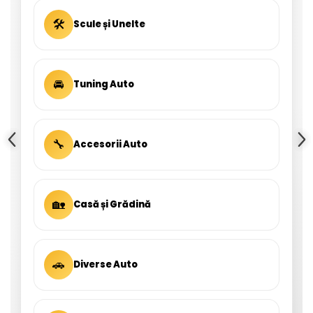
🛠
Scule și Unelte
🚘
Tuning Auto
🔧
Accesorii Auto
🏡
Casă și Grădină
🚗
Diverse Auto