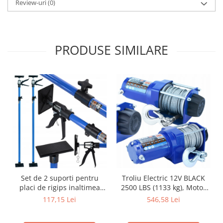
Review-uri
(0)
PRODUSE SIMILARE
Set de 2 suporti pentru
Troliu Electric 12V BLACK
placi de rigips inaltimea
2500 LBS (1133 kg), Motor
maxima 290cm
900W, Telecomandă
117,15 Lei
546,58 Lei
Wireless + Fir