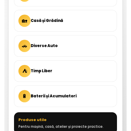
🏡
Casă și Grădină
🚗
Diverse Auto
⛺
Timp Liber
🔋
Baterii și Acumulatori
Produse utile
Pentru mașină, casă, atelier și proiecte practice.