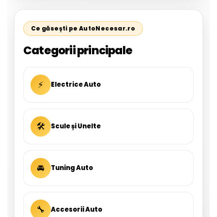
Ce găsești pe AutoNecesar.ro
Categorii principale
⚡
Electrice Auto
🛠
Scule și Unelte
🚘
Tuning Auto
🔧
Accesorii Auto