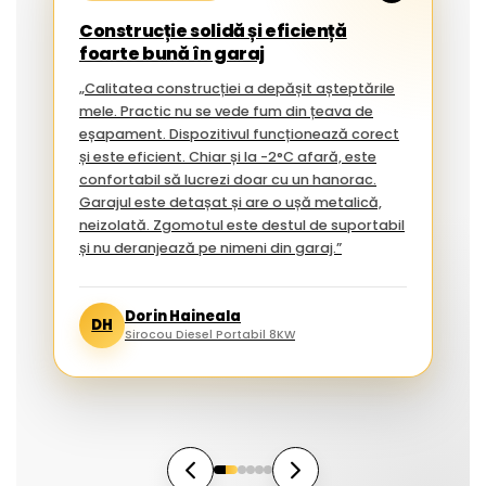
Construcție solidă și eficiență
foarte bună în garaj
„Calitatea construcției a depășit așteptările
mele. Practic nu se vede fum din țeava de
eșapament. Dispozitivul funcționează corect
și este eficient. Chiar și la -2°C afară, este
confortabil să lucrezi doar cu un hanorac.
Garajul este detașat și are o ușă metalică,
neizolată. Zgomotul este destul de suportabil
și nu deranjează pe nimeni din garaj.”
Dorin Haineala
DH
Sirocou Diesel Portabil 8KW