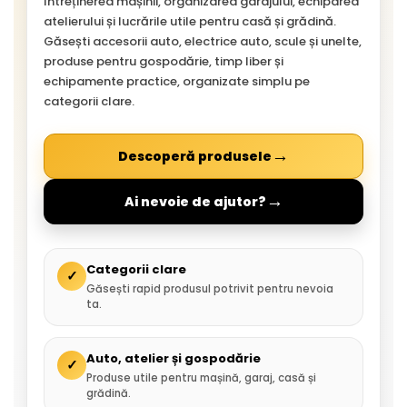
întreținerea mașinii, organizarea garajului, echiparea
atelierului și lucrările utile pentru casă și grădină.
Găsești accesorii auto, electrice auto, scule și unelte,
produse pentru gospodărie, timp liber și
echipamente practice, organizate simplu pe
categorii clare.
→
Descoperă produsele
→
Ai nevoie de ajutor?
Categorii clare
✓
Găsești rapid produsul potrivit pentru nevoia
ta.
Auto, atelier și gospodărie
✓
Produse utile pentru mașină, garaj, casă și
grădină.