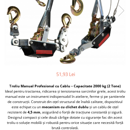
Furtune de gradina
compresoare
Mixere
Cricuri Auto Hidraulice
Pneumatice si Trapezoidale
Motocositoare si Motosape
Cricuri hidraulice
Nivela laser
Cricuri pneumatice
Pistol de vopsit
Cricuri trapezoidale
Pompe
Feon Electric
Rotopercutoare si bormasini
Generatoare curent
Taiat gresie si faianta
Gresoare
Uz intern
51,93 Lei
Macarale și vinciuri
Ventilatoare radiatoare
Masini de gaurit si Insurubat
T
roliu Manual Profesional cu Cablu – Capacitate 2000 kg (2 Tone)
umidificatoare
Ideal pentru tractarea, ridicarea și tensionarea sarcinilor grele, acest troliu
Motoare electrice
manual este un instrument indispensabil în ateliere, ferme și pe șantierele
Pistol de Lipit
de construcții. Construit din oțel structural de înaltă calitate, dispozitivul
este echipat cu un
mecanism cu clichet dublu
și un cablu de oțel
Polizoare
rezistent de
4,5 mm
, asigurând o forță de tracțiune constantă și sigură.
Designul compact și cele două cârlige dotate cu siguranțe fac din acest
Pompe Combustibil
troliu o soluție mobilă și robustă pentru orice situație care necesită forță
brută controlată.
Prelungitoare