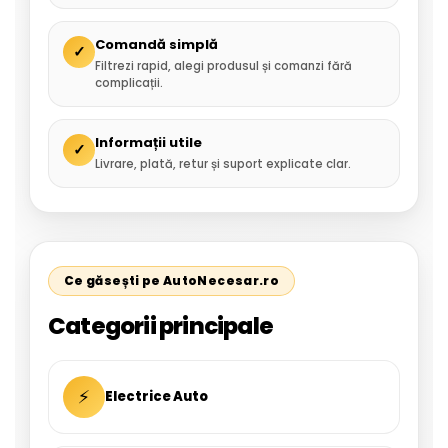
Comandă simplă
✓
Filtrezi rapid, alegi produsul și comanzi fără
complicații.
Informații utile
✓
Livrare, plată, retur și suport explicate clar.
Ce găsești pe AutoNecesar.ro
Categorii principale
⚡
Electrice Auto