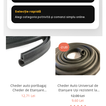
Selecție rapidă
Alegi categoria potrivită și comanzi simplu online.
-2 LEI
Cheder auto portbagaj
Cheder Auto Universal de
Cheder de Etanșare
Etanșare Uși rezistent la
Profesional din Cauciuc -
intemperii, raze UV,
12,71 Lei
12,00 Lei
Rezistent la Apă și
îmbătrânire și temperaturi
9,60 Lei
Temperaturi Înalte, Multi-
extreme