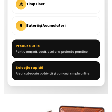
⛺
Timp Liber
🔋
Baterii și Acumulatori
Produse utile
Pentru mașină, casă, atelier și proiecte practice.
Selecție rapidă
Alegi categoria potrivită și comanzi simplu online.