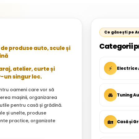
Ce găsești pe 
Categorii p
de produse auto, scule și
ină
⚡
aj, atelier, curte și
Electrice
r-un singur loc.
ntru oameni care vor să
🚘
Tuning A
inerea mașinii, organizarea
 utile pentru casă și grădină.
ule și unelte, produse
ente practice, organizate
🏡
Casă și G