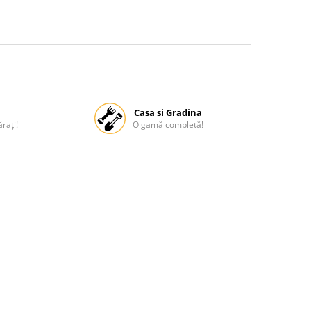
Casa si Gradina
rați!
O gamă completă!