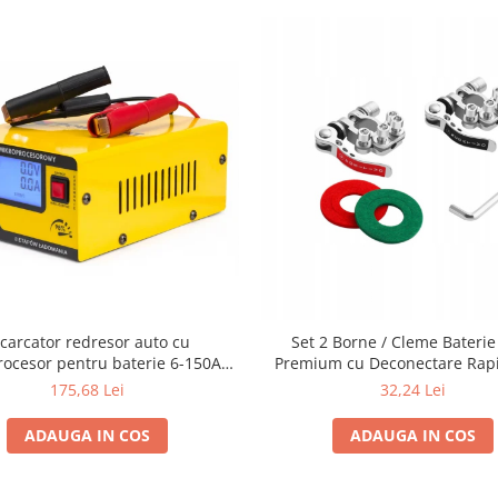
ncarcator redresor auto cu
Set 2 Borne / Cleme Baterie
cesor pentru baterie 6-150Ah
Premium cu Deconectare Rapi
12-24V
12V / 24V (Pozitiv + Negativ
175,68 Lei
32,24 Lei
Multipunct de Conectar
ADAUGA IN COS
ADAUGA IN COS