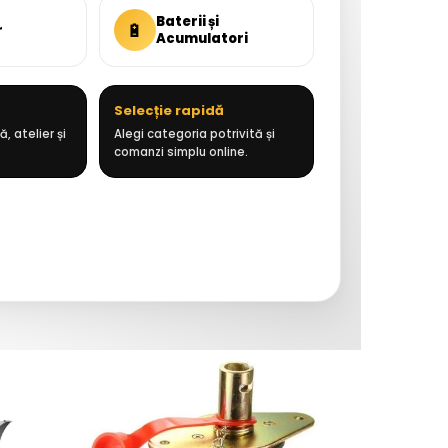
Baterii și
🔋
r
Acumulatori
Selecție rapidă
, atelier și
Alegi categoria potrivită și
comanzi simplu online.