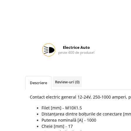
Protectia muncii
Scule Pneumatice
Slefuitoare
Suport auto
Suport motocicleta
Electrice Auto
peste 400 de produse!
Surubelnite
Tunuri de caldura si aeroteme
Utilaje constructie
Review-uri
(0)
Descriere
Contact electric general 12-24V, 250-1000 amperi, 
Filet [mm] - M10X1.5
Distanțarea dintre bolțurile de conectare [mm
Puterea nominală [A] - 1000
Cheie [mm] - 17