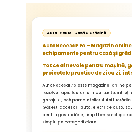
Auto · Scule · Casă & Grădină
AutoNecesar.ro – Magazin online 
echipamente pentru casă și grăd
Tot ce ai nevoie pentru mașină, gar
proiectele practice de zi cu zi, înt
AutoNecesar.ro este magazinul online pe
rezolve rapid lucrurile importante: întreț
garajului, echiparea atelierului și lucrările
Găsești accesorii auto, electrice auto, sc
pentru gospodărie, timp liber și echipam
simplu pe categorii clare.