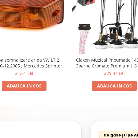
a semnalizare aripa VW LT 2
Claxon Muzical Pneumatic 145
6-12.2005 ; Mercedes Sprinter
Goarne Cromate Premium | 6 
002, 512D-814 DA; Actros 1996-
Selectabile
21,61 Lei
229,44 Lei
nimog 1949-; Neoplan Euroliner,
rliner,Centroliner, Cityliner;
ADAUGA IN COS
ADAUGA IN COS
Ce găsești pe 