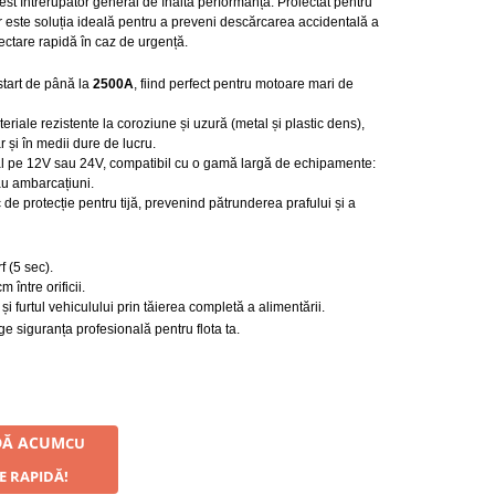
acest întrerupător general de înaltă performanță. Proiectat pentru
r este soluția ideală pentru a preveni descărcarea accidentală a
ectare rapidă în caz de urgență.
start de până la
2500A
, fiind perfect pentru motoare mari de
eriale rezistente la coroziune și uzură (metal și plastic dens),
 și în medii dure de lucru.
l pe 12V sau 24V, compatibil cu o gamă largă de echipamente:
au ambarcațiuni.
de protecție pentru tijă, prevenind pătrunderea prafului și a
 (5 sec).
între orificii.
 și furtul vehiculului prin tăierea completă a alimentării.
e siguranța profesională pentru flota ta.
Ă ACUM
CU
E RAPIDĂ!