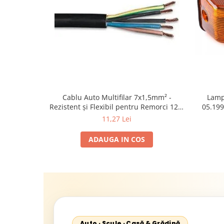
Cablu Auto Multifilar 7x1,5mm² -
Lamp
Rezistent și Flexibil pentru Remorci 12V-
05.199
24V
1995-2
11,27 Lei
2002; U
Sta
ADAUGA IN COS
Auto · Scule · Casă & Grădină