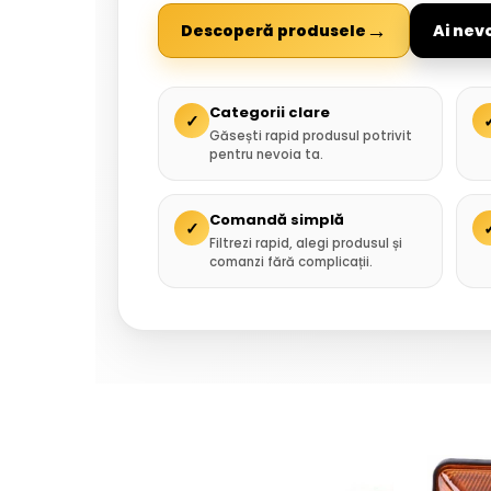
→
Descoperă produsele
Ai nev
Categorii clare
✓
Găsești rapid produsul potrivit
pentru nevoia ta.
Comandă simplă
✓
Filtrezi rapid, alegi produsul și
comanzi fără complicații.