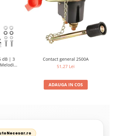
 dB | 3
Contact general 2500A
Pompa su
Melodii
Sellnet
51,27 Lei
pent
ADAUGA IN COS
AutoNecesar.ro