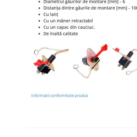
Diametrul găurilor de montare [mm] - 6
Distanța dintre găurile de montare [mm] - 10
Cu lanț
Cu un mâner retractabil
Cu un capac din cauciuc.
De înaltă calitate
Informatii conformitate produs