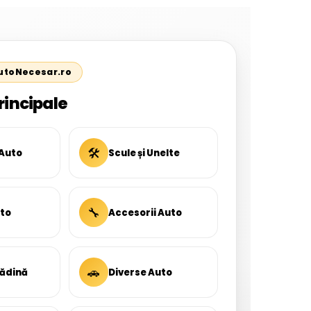
AutoNecesar.ro
rincipale
🛠
 Auto
Scule și Unelte
🔧
uto
Accesorii Auto
🚗
rădină
Diverse Auto