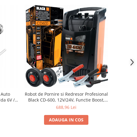
 Auto
Robot de Pornire si Redresor Profesional
Set de 2 buca
da 6V /
Black CD-600, 12V/24V, Functie Boost,
legatura
) cu
pentru Baterii 20-700Ah
688,96 Lei
e
ADAUGA IN COS