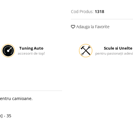
Cod Produs:
1318
Adauga la Favorite
Tuning Auto
Scule si Unelte
accesorii de top!
pentru pasionații adevă
pentru camioane.
] - 35