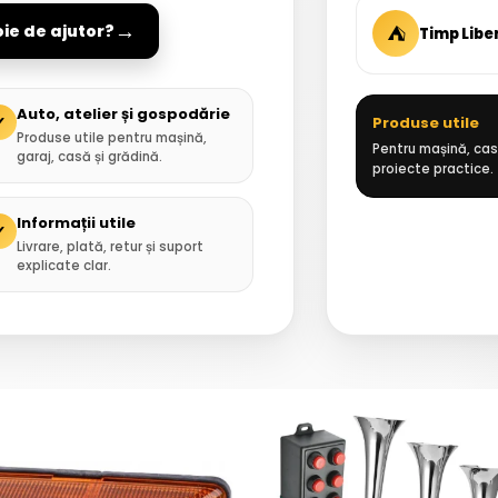
→
⛺
oie de ajutor?
Timp Libe
Auto, atelier și gospodărie
✓
Produse utile
Produse utile pentru mașină,
Pentru mașină, casă
garaj, casă și grădină.
proiecte practice.
Informații utile
✓
Livrare, plată, retur și suport
explicate clar.