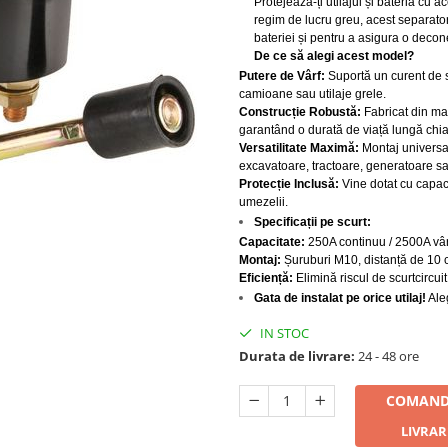
Protejează-ți utilajul și bateria cu 
regim de lucru greu, acest separato
bateriei și pentru a asigura o decon
De ce să alegi acest model?
Putere de Vârf:
Suportă un curent de 
camioane sau utilaje grele.
Construcție Robustă:
Fabricat din mat
garantând o durată de viață lungă chiar
Versatilitate Maximă:
Montaj universa
excavatoare, tractoare, generatoare s
Protecție Inclusă:
Vine dotat cu capac 
umezelii.
Specificații pe scurt:
Capacitate:
250A continuu / 2500A vârf
Montaj:
Șuruburi M10, distanță de 10 cm 
Eficiență:
Elimină riscul de scurtcircuit
Gata de instalat pe orice utilaj!
Aleg
IN STOC
Durata de livrare:
24 - 48 ore
COMAND
LIVRAR