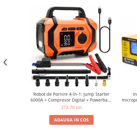
I
Robot de Pornire 4-în-1: Jump Starter
micropro
6000A + Compresor Digital + Powerbank
+ Lanternă LED SN6014
272,70 Lei
ADAUGA IN COS