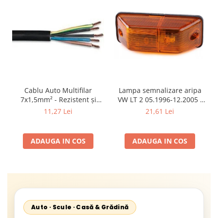
Cablu Auto Multifilar
Lampa semnalizare aripa
7x1,5mm² - Rezistent și
VW LT 2 05.1996-12.2005 ;
Flexibil pentru Remorci 12V-
Mercedes Sprinter 1995-
11,27 Lei
21,61 Lei
24V
2002, 512D-814 DA; Actros
1996-2002; Unimog 1949-;
Neoplan Euroliner,
ADAUGA IN COS
ADAUGA IN COS
Starliner,Centroliner,
Cityliner;
Auto · Scule · Casă & Grădină