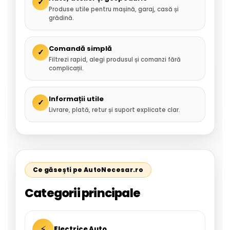
✓
Produse utile pentru mașină, garaj, casă și
grădină.
Comandă simplă
✓
Filtrezi rapid, alegi produsul și comanzi fără
complicații.
Informații utile
✓
Livrare, plată, retur și suport explicate clar.
Ce găsești pe AutoNecesar.ro
Categorii principale
⚡
Electrice Auto