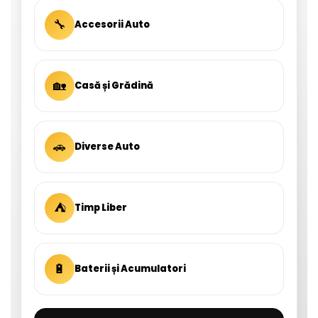
🔧
Accesorii Auto
🏡
Casă și Grădină
🚗
Diverse Auto
⛺
Timp Liber
🔋
Baterii și Acumulatori