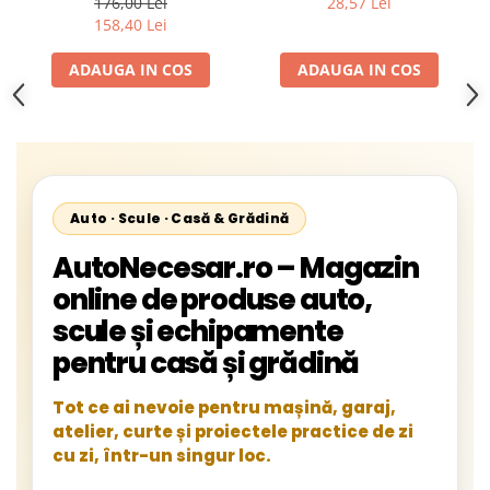
176,00 Lei
28,57 Lei
Transport + Set Cadou 3
158,40 Lei
Covoare din Teflon pentru
Gatit – Gratar Portabil
ADAUGA IN COS
ADAUGA IN COS
Premium pentru Curte,
Terasa sau Camping
Auto · Scule · Casă & Grădină
AutoNecesar.ro – Magazin
online de produse auto,
scule și echipamente
pentru casă și grădină
Tot ce ai nevoie pentru mașină, garaj,
atelier, curte și proiectele practice de zi
cu zi, într-un singur loc.