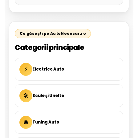
Ce găsești pe AutoNecesar.ro
Categorii principale
⚡
Electrice Auto
🛠
Scule și Unelte
🚘
Tuning Auto