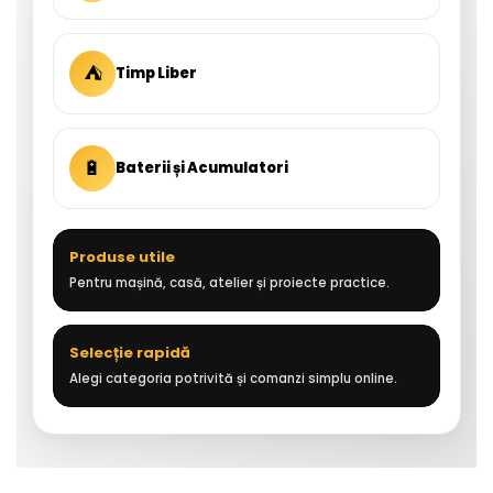
⛺
Timp Liber
🔋
Baterii și Acumulatori
Produse utile
Pentru mașină, casă, atelier și proiecte practice.
Selecție rapidă
Alegi categoria potrivită și comanzi simplu online.