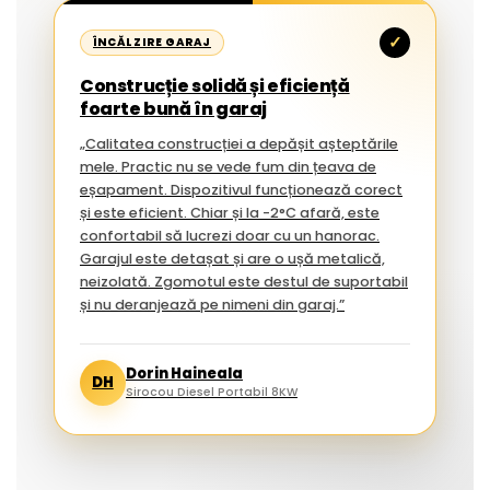
✓
ÎNCĂLZIRE GARAJ
Construcție solidă și eficiență
foarte bună în garaj
„Calitatea construcției a depășit așteptările
mele. Practic nu se vede fum din țeava de
eșapament. Dispozitivul funcționează corect
și este eficient. Chiar și la -2°C afară, este
confortabil să lucrezi doar cu un hanorac.
Garajul este detașat și are o ușă metalică,
neizolată. Zgomotul este destul de suportabil
și nu deranjează pe nimeni din garaj.”
Dorin Haineala
DH
Sirocou Diesel Portabil 8KW