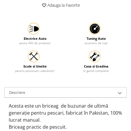
Adauga la Favorite
Protectia muncii
Scule Pneumatice
Slefuitoare
Suport auto
Electrice Auto
Tuning Auto
peste 400 de produse!
accesorii de top!
Suport motocicleta
Surubelnite
Tunuri de caldura si aeroteme
Scule si Unelte
Casa si Gradina
Utilaje constructie
pentru pasionații adevărați!
O gamă completă!
Descriere
Acesta este un briceag de buzunar de ultimă
generație pentru pescari, fabricat în Pakistan, 100%
lucrat manual.
Briceag practic de pescuit.