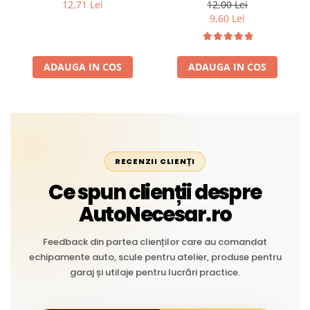
Profesional din Cauciuc -
intemperii, raze UV,
12,71 Lei
12,00 Lei
Rezistent la Apă și
îmbătrânire și temperaturi
9,60 Lei
Temperaturi Înalte, Multi-
extreme
Aplicații Vânzare la Metru
Liniar
ADAUGA IN COS
ADAUGA IN COS
RECENZII CLIENȚI
Ce spun clienții despre
AutoNecesar.ro
Feedback din partea clienților care au comandat
echipamente auto, scule pentru atelier, produse pentru
garaj și utilaje pentru lucrări practice.