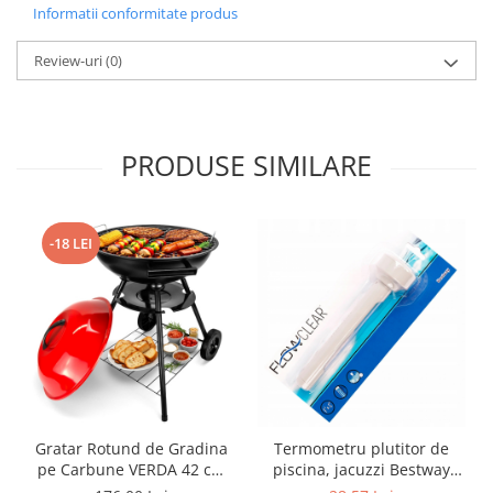
Informatii conformitate produs
Review-uri
(0)
PRODUSE SIMILARE
-18 LEI
Gratar Rotund de Gradina
Termometru plutitor de
pe Carbune VERDA 42 cm
piscina, jacuzzi Bestway
cu Capac, Cenusar, Roti de
Flowclear™ 58072