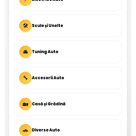
🛠
Scule și Unelte
🚘
Tuning Auto
🔧
Accesorii Auto
🏡
Casă și Grădină
🚗
Diverse Auto