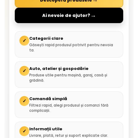
→
Ai nevoie de ajutor?
Categorii clare
✓
Găsești rapid produsul potrivit pentru nevoia
ta.
Auto, atelier și gospodărie
✓
Produse utile pentru mașină, garaj, casă și
grădină.
Comandă simplă
✓
Filtrezi rapid, alegi produsul și comanzi fără
complicații.
Informații utile
✓
Livrare, plată, retur și suport explicate clar.