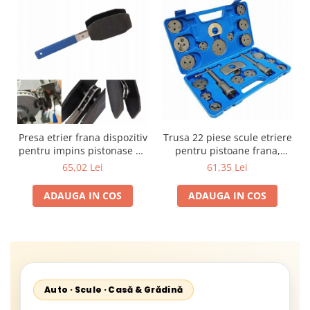
Trusa 22 piese scule etriere
Presa etrier frana dispozitiv
pentru pistoane frana,
pentru impins pistonase de
presa, + cutie depozitare
frana, distanta de lucru 40-
61,35 Lei
65,02 Lei
68 mm
ADAUGA IN COS
ADAUGA IN COS
Auto · Scule · Casă & Grădină