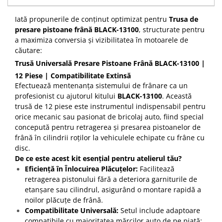
Iată propunerile de conținut optimizat pentru
Trusa de
presare pistoane frână BLACK-13100
, structurate pentru
a maximiza conversia și vizibilitatea în motoarele de
căutare:
Trusă Universală Presare Pistoane Frână BLACK-13100 |
12 Piese | Compatibilitate Extinsă
Efectuează mentenanța sistemului de frânare ca un
profesionist cu ajutorul kitului
BLACK-13100
. Această
trusă de 12 piese este instrumentul indispensabil pentru
orice mecanic sau pasionat de bricolaj auto, fiind special
concepută pentru retragerea și presarea pistoanelor de
frână în cilindrii roților la vehiculele echipate cu frâne cu
disc.
De ce este acest kit esențial pentru atelierul tău?
Eficiență în Înlocuirea Plăcuțelor:
Facilitează
retragerea pistonului fără a deteriora garniturile de
etanșare sau cilindrul, asigurând o montare rapidă a
noilor plăcuțe de frână.
Compatibilitate Universală:
Setul include adaptoare
compatibile cu majoritatea mărcilor auto de pe piață: