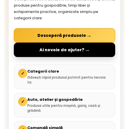
produse pentru gospodărie, timp liber și
echipamente practice, organizate simplu pe
categorii clare.
→
Descoperă produsele
→
Ai nevoie de ajutor?
Categorii clare
✓
Găsești rapid produsul potrivit pentru nevoia
ta.
Auto, atelier și gospodărie
✓
Produse utile pentru mașină, garaj, casă și
grădină.
Comandă simplă