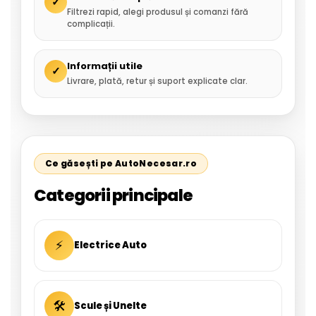
✓
Filtrezi rapid, alegi produsul și comanzi fără
complicații.
Informații utile
✓
Livrare, plată, retur și suport explicate clar.
Ce găsești pe AutoNecesar.ro
Categorii principale
⚡
Electrice Auto
🛠
Scule și Unelte