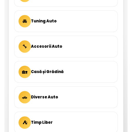
🚘
Tuning Auto
🔧
Accesorii Auto
🏡
Casă și Grădină
🚗
Diverse Auto
⛺
Timp Liber