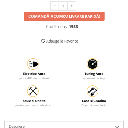
Protectia muncii
COMANDĂ ACUM
CU LIVRARE RAPIDĂ!
Scule Pneumatice
Slefuitoare
Cod Produs:
1933
Suport auto
Adauga la Favorite
Suport motocicleta
Surubelnite
Tunuri de caldura si aeroteme
Utilaje constructie
Electrice Auto
Tuning Auto
peste 400 de produse!
accesorii de top!
Scule si Unelte
Casa si Gradina
pentru pasionații adevărați!
O gamă completă!
Descriere