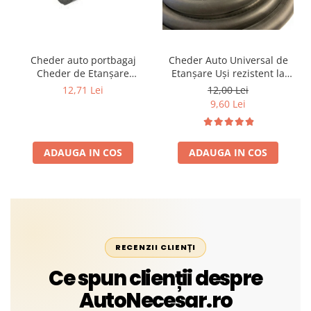
Cheder auto portbagaj
Cheder Auto Universal de
Cheder de Etanșare
Etanșare Uși rezistent la
Profesional din Cauciuc -
intemperii, raze UV,
12,71 Lei
12,00 Lei
Rezistent la Apă și
îmbătrânire și temperaturi
9,60 Lei
Temperaturi Înalte, Multi-
extreme
Aplicații Vânzare la Metru
Liniar
ADAUGA IN COS
ADAUGA IN COS
RECENZII CLIENȚI
Ce spun clienții despre
AutoNecesar.ro