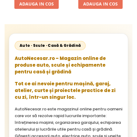
Neoplan Euroliner,
ADAUGA IN COS
ADAUGA IN COS
Starliner,Centroliner,
Cityliner;
Auto · Scule · Casă & Grădină
AutoNecesar.ro – Magazin online de
produse auto, scule și echipamente
pentru casă și grădină
Tot ce ai nevoie pentru mașină, garaj,
atelier, curte și proiectele practice de zi
cu zi, într-un singur loc.
AutoNecesar.ro este magazinul online pentru oameni
care vor să rezolve rapid lucrurile importante:
întreținerea mașinii, organizarea garajului, echiparea
atelierului și lucrările utile pentru casă și grădină.
Găsești accesorii auto, electrice auto, scule și unelte,