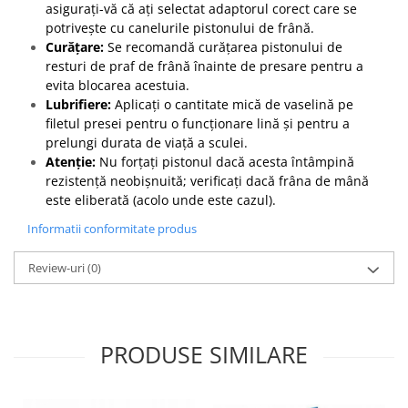
asigurați-vă că ați selectat adaptorul corect care se
potrivește cu canelurile pistonului de frână.
Curățare:
Se recomandă curățarea pistonului de
resturi de praf de frână înainte de presare pentru a
evita blocarea acestuia.
Lubrifiere:
Aplicați o cantitate mică de vaselină pe
filetul presei pentru o funcționare lină și pentru a
prelungi durata de viață a sculei.
Atenție:
Nu forțați pistonul dacă acesta întâmpină
rezistență neobișnuită; verificați dacă frâna de mână
este eliberată (acolo unde este cazul).
Informatii conformitate produs
Review-uri
(0)
PRODUSE SIMILARE