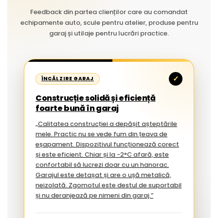
Feedback din partea clienților care au comandat
echipamente auto, scule pentru atelier, produse pentru
garaj și utilaje pentru lucrări practice.
✓
ÎNCĂLZIRE GARAJ
Construcție solidă și eficiență
foarte bună în garaj
„Calitatea construcției a depășit așteptările
mele. Practic nu se vede fum din țeava de
eșapament. Dispozitivul funcționează corect
și este eficient. Chiar și la -2°C afară, este
confortabil să lucrezi doar cu un hanorac.
Garajul este detașat și are o ușă metalică,
neizolată. Zgomotul este destul de suportabil
și nu deranjează pe nimeni din garaj.”