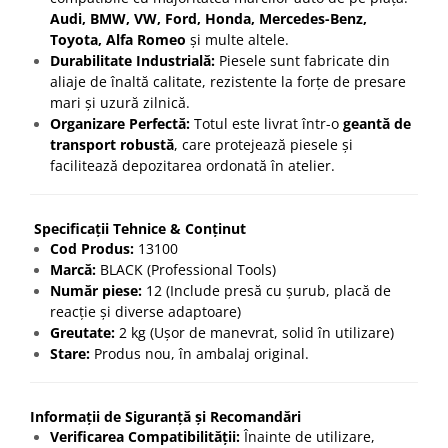
Audi, BMW, VW, Ford, Honda, Mercedes-Benz,
Toyota, Alfa Romeo
și multe altele.
Durabilitate Industrială:
Piesele sunt fabricate din
aliaje de înaltă calitate, rezistente la forțe de presare
mari și uzură zilnică.
Organizare Perfectă:
Totul este livrat într-o
geantă de
transport robustă
, care protejează piesele și
facilitează depozitarea ordonată în atelier.
Specificații Tehnice & Conținut
Cod Produs:
13100
Marcă:
BLACK (Professional Tools)
Număr piese:
12 (Include presă cu șurub, placă de
reacție și diverse adaptoare)
Greutate:
2 kg (Ușor de manevrat, solid în utilizare)
Stare:
Produs nou, în ambalaj original.
Informații de Siguranță și Recomandări
Verificarea Compatibilității:
Înainte de utilizare,