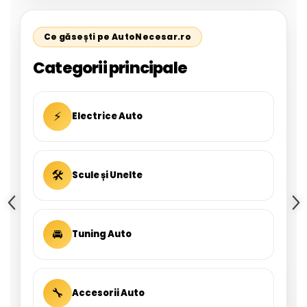
Ce găsești pe AutoNecesar.ro
Categorii principale
⚡
Electrice Auto
🛠
Scule și Unelte
🚘
Tuning Auto
🔧
Accesorii Auto