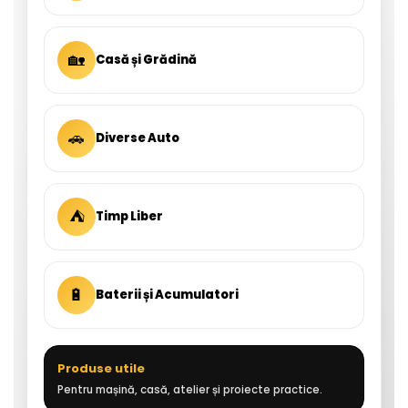
🏡
Casă și Grădină
🚗
Diverse Auto
⛺
Timp Liber
🔋
Baterii și Acumulatori
Produse utile
Pentru mașină, casă, atelier și proiecte practice.