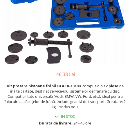
Furtune de gradina
compresoare
Mixere
Cricuri Auto Hidraulice
Pneumatice si Trapezoidale
Motocositoare si Motosape
Cricuri hidraulice
Nivela laser
Cricuri pneumatice
Pistol de vopsit
Cricuri trapezoidale
Pompe
Feon Electric
Rotopercutoare si bormasini
Generatoare curent
Taiat gresie si faianta
Gresoare
Uz intern
46,38 Lei
Macarale și vinciuri
Ventilatoare radiatoare
Masini de gaurit si Insurubat
Kit presare pistoane frână BLACK-13100
, compus din
12 piese
de
umidificatoare
înaltă calitate, destinat service-ului sistemelor de frânare cu disc.
Motoare electrice
Compatibilitate universală (Audi, BMW, VW, Ford, etc.), ideal pentru
înlocuirea plăcuțelor de frână. Include geantă de transport. Greutate: 2
Pistol de Lipit
kg. Produs nou.
Polizoare
IN STOC
Pompe Combustibil
Durata de livrare:
24 - 48 ore
Prelungitoare