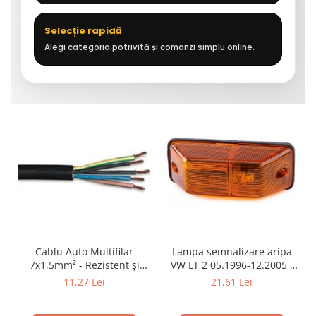
Selecție rapidă
Alegi categoria potrivită și comanzi simplu online.
Cablu Auto Multifilar
Lampa semnalizare aripa
7x1,5mm² - Rezistent și
VW LT 2 05.1996-12.2005 ;
Flexibil pentru Remorci 12V-
Mercedes Sprinter 1995-
11,27 Lei
21,61 Lei
24V
2002, 512D-814 DA; Actros
1996-2002; Unimog 1949-;