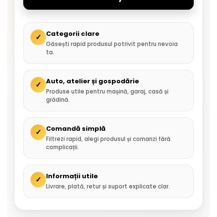
Categorii clare
✓
Găsești rapid produsul potrivit pentru nevoia
ta.
Auto, atelier și gospodărie
✓
Produse utile pentru mașină, garaj, casă și
grădină.
Comandă simplă
✓
Filtrezi rapid, alegi produsul și comanzi fără
complicații.
Informații utile
✓
Livrare, plată, retur și suport explicate clar.