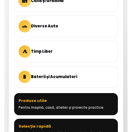
🏡
Casă și Grădină
🚗
Diverse Auto
⛺
Timp Liber
🔋
Baterii și Acumulatori
Produse utile
Pentru mașină, casă, atelier și proiecte practice.
Selecție rapidă