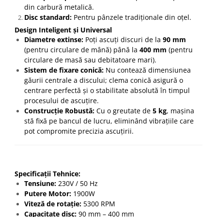
din carbură metalică.
Disc standard:
Pentru pânzele tradiționale din oțel.
Design Inteligent și Universal
Diametre extinse:
Poți ascuți discuri de la
90 mm
(pentru circulare de mână) până la
400 mm
(pentru
circulare de masă sau debitatoare mari).
Sistem de fixare conică:
Nu contează dimensiunea
găurii centrale a discului; clema conică asigură o
centrare perfectă și o stabilitate absolută în timpul
procesului de ascuțire.
Construcție Robustă:
Cu o greutate de
5 kg
, mașina
stă fixă pe bancul de lucru, eliminând vibrațiile care
pot compromite precizia ascuțirii.
Specificații Tehnice:
Tensiune:
230V / 50 Hz
Putere Motor:
1900W
Viteză de rotație:
5300 RPM
Capacitate disc:
90 mm – 400 mm