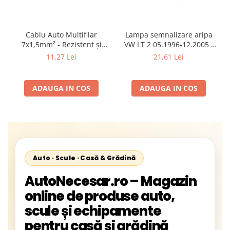
Cablu Auto Multifilar
Lampa semnalizare aripa
7x1,5mm² - Rezistent și
VW LT 2 05.1996-12.2005 ;
Flexibil pentru Remorci 12V-
Mercedes Sprinter 1995-
11,27 Lei
21,61 Lei
24V
2002, 512D-814 DA; Actros
1996-2002; Unimog 1949-;
Neoplan Euroliner,
ADAUGA IN COS
ADAUGA IN COS
Starliner,Centroliner,
Cityliner;
Auto · Scule · Casă & Grădină
AutoNecesar.ro – Magazin
online de produse auto,
scule și echipamente
pentru casă și grădină