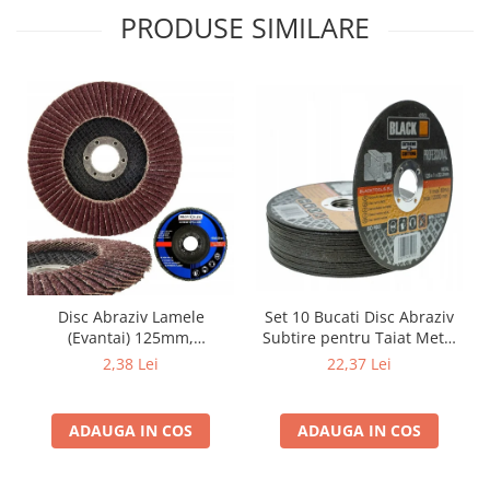
PRODUSE SIMILARE
Set 10 Bucati Disc Abraziv
Disc Abraziv Lamele
Subtire pentru Taiat Metal
(Evantai) 125mm,
si Inox 125 x 1 x 22.2 mm,
Granulație , pentru Metal și
22,37 Lei
2,38 Lei
Profil Plat Heavy-Duty
Lemn, P80 125x22.2mm
(Model 42503)
ADAUGA IN COS
ADAUGA IN COS