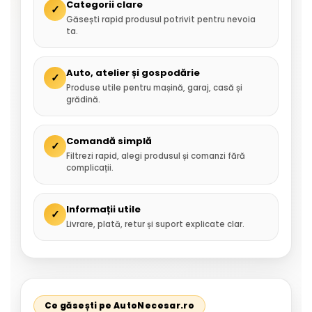
Categorii clare
✓
Găsești rapid produsul potrivit pentru nevoia
ta.
Auto, atelier și gospodărie
✓
Produse utile pentru mașină, garaj, casă și
grădină.
Comandă simplă
✓
Filtrezi rapid, alegi produsul și comanzi fără
complicații.
Informații utile
✓
Livrare, plată, retur și suport explicate clar.
Ce găsești pe AutoNecesar.ro