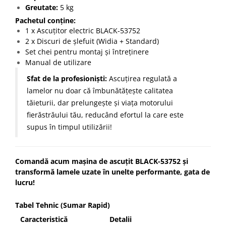
Greutate:
5 kg
Pachetul conține:
1 x Ascuțitor electric BLACK-53752
2 x Discuri de șlefuit (Widia + Standard)
Set chei pentru montaj și întreținere
Manual de utilizare
Sfat de la profesioniști:
Ascuțirea regulată a
lamelor nu doar că îmbunătățește calitatea
tăieturii, dar prelungește și viața motorului
fierăstrăului tău, reducând efortul la care este
supus în timpul utilizării!
Comandă acum mașina de ascuțit BLACK-53752 și
transformă lamele uzate în unelte performante, gata de
lucru!
Tabel Tehnic (Sumar Rapid)
Caracteristică
Detalii