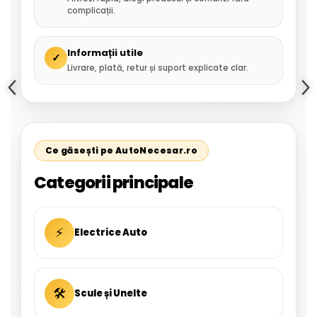
complicații.
Informații utile
✓
Livrare, plată, retur și suport explicate clar.
Ce găsești pe AutoNecesar.ro
Categorii principale
⚡
Electrice Auto
🛠
Scule și Unelte