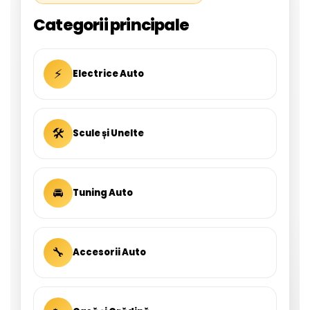
Categorii principale
⚡
Electrice Auto
🛠
Scule și Unelte
🚘
Tuning Auto
🔧
Accesorii Auto