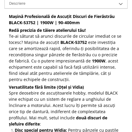
Descriere
Mașină Profesională de Ascuțit Discuri de Fierăstrău
BLACK-53752 | 1900W | 90-400mm
Redă precizia de tăiere atelierului tău!
Te-ai săturat să arunci discurile de circular imediat ce se
tocesc? Mașina de ascuțit
BLACK-53752
este investiția
care se amortizează rapid, oferindu-ți posibilitatea de a
recondiționa singur pânzele de fierăstrău cu o precizie
de fabrică. Cu o putere impresionantă de
1900W
, acest
echipament este capabil să facă față utilizării intense,
fiind ideal atât pentru atelierele de tâmplărie, cât și
pentru echipele de construcții.
Versatilitate fără limite (Oțel și Vidia)
Spre deosebire de ascuțitoarele hobby, modelul BLACK
vine echipat cu un sistem de reglare a unghiului de
înclinare a motorului. Acest lucru îți permite să ascuți
orice tip de dantură, indiferent de complexitatea
profilului. Mai mult, setul include
două discuri de
șlefuire diferite
:
Disc special pentru Widia:
Pentru pânzele cu pastile