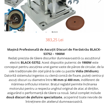
Furtune de gradina
compresoare
Mixere
Cricuri Auto Hidraulice
Pneumatice si Trapezoidale
Motocositoare si Motosape
Cricuri hidraulice
Nivela laser
Cricuri pneumatice
Pistol de vopsit
Cricuri trapezoidale
Pompe
383,25 Lei
Feon Electric
Rotopercutoare si bormasini
Generatoare curent
Mașină Profesională de Ascuțit Discuri de Fierăstrău BLACK-
Taiat gresie si faianta
53752 – 1900W
Gresoare
Redați precizia de tăiere discurilor dumneavoastră cu ascuțitorul
Uz intern
Macarale și vinciuri
electric
BLACK-53752
. Acest dispozitiv puternic de
1900W
este
conceput pentru ascuțirea unei game vaste de pânze de circular, de la
Ventilatoare radiatoare
Masini de gaurit si Insurubat
cele tradiționale din oțel până la cele cu pastile
Vidia (Widium)
.
umidificatoare
Datorită sistemului ingenios cu clemă conică de fixare, puteți centra și
Motoare electrice
ascuți discuri cu diametre între
90 mm și 400 mm
, indiferent de
mărimea orificiului interior. Brațul reglabil permite înclinarea
Pistol de Lipit
motorului pentru a respecta unghiul original de atac al dinților,
Polizoare
asigurând o performanță de tăiere ca nouă. Setul complet include
două discuri de șlefuire specializate
, acoperind toate nevoile de
Pompe Combustibil
întreținere din atelierul dumneavoastră.
Prelungitoare