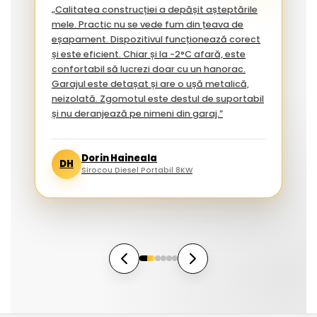
„Calitatea construcției a depășit așteptările
mele. Practic nu se vede fum din țeava de
eșapament. Dispozitivul funcționează corect
și este eficient. Chiar și la -2°C afară, este
confortabil să lucrezi doar cu un hanorac.
Garajul este detașat și are o ușă metalică,
neizolată. Zgomotul este destul de suportabil
și nu deranjează pe nimeni din garaj.”
Dorin Haineala
DH
Sirocou Diesel Portabil 8KW