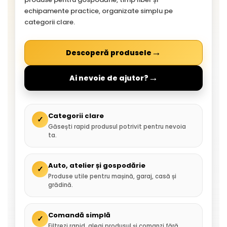
echipamente practice, organizate simplu pe
categorii clare.
→
Descoperă produsele
→
Ai nevoie de ajutor?
Categorii clare
✓
Găsești rapid produsul potrivit pentru nevoia
ta.
Auto, atelier și gospodărie
✓
Produse utile pentru mașină, garaj, casă și
grădină.
Comandă simplă
✓
Filtrezi rapid, alegi produsul și comanzi fără