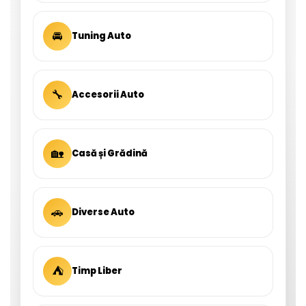
🚘
Tuning Auto
🔧
Accesorii Auto
🏡
Casă și Grădină
🚗
Diverse Auto
⛺
Timp Liber