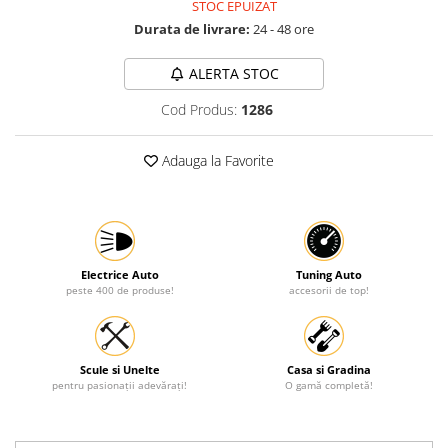
STOC EPUIZAT
Protectia muncii
Durata de livrare:
24 - 48 ore
Scule Pneumatice
ALERTA STOC
Slefuitoare
Cod Produs:
1286
Suport auto
Suport motocicleta
Adauga la Favorite
Surubelnite
Tunuri de caldura si aeroteme
Utilaje constructie
Electrice Auto
Tuning Auto
peste 400 de produse!
accesorii de top!
Scule si Unelte
Casa si Gradina
pentru pasionații adevărați!
O gamă completă!