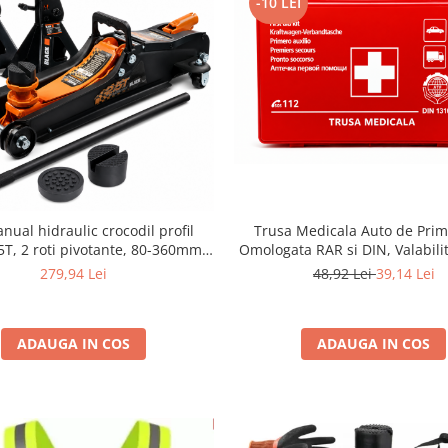
-10 LEI
Trusa Medicala Auto de Prim
nual hidraulic crocodil profil
Omologata RAR si DIN, Valabilit
5T, 2 roti pivotante, 80-360mm+
(Productie Proaspata Aprilie 2
re auto pentru sprijin 3T cu pin
48,92 Lei
39,14 Lei
279,94 Lei
Complet ITP / Control Pol
ADAUGA IN COS
ADAUGA IN COS