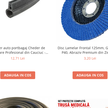
Disc Lamelar Frontal 125mm, G
r auto portbagaj Cheder de
P40, Abraziv Premium din Zi
re Profesional din Cauciuc -
Prindere 22.23mm, Viteza Max
t la Apă și Temperaturi Înalte,
3,20 Lei
12,71 Lei
RPM, pentru Slefuire Otel, Inox
Multi-Aplicații Vânzare la Metru Liniar
Metal,
ADAUGA IN COS
ADAUGA IN COS