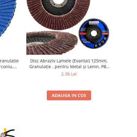
ranulatie
Disc Abraziv Lamele (Evantai) 125mm,
rconiu,
Granulație , pentru Metal și Lemn, P80
ima 13300
125x22.2mm
2,38 Lei
, Lemn si
ADAUGA IN COS