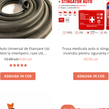
Auto Universal de Etanșare Uși
Trusa medicala auto si sting
stent la intemperii, raze UV,
incendiu pentru siguranta r
ânire și temperaturi extreme
Conform Legislatiei Valabilit
12,00 Lei
9,60 Lei
69,00 Lei
ADAUGA IN COS
ADAUGA IN COS