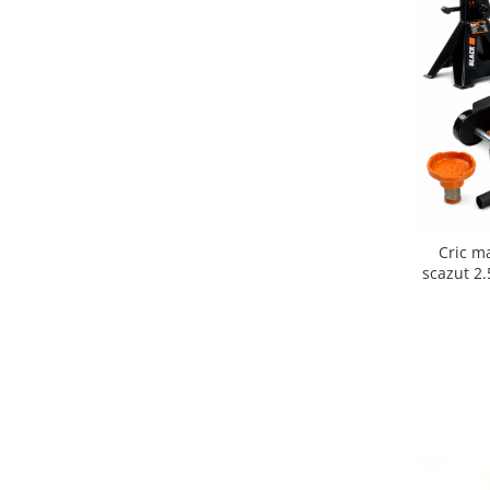
Cric ma
scazut 2.
set 2 cap