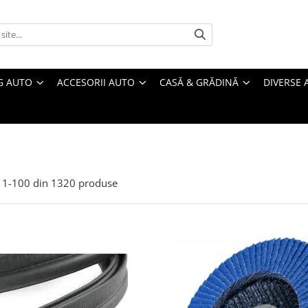
G AUTO
ACCESORII AUTO
CASĂ & GRĂDINĂ
DIVERSE 
1-
100
din
1320
produse