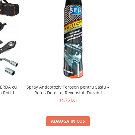
 VERDA cu
Spray Anticoroziv Teroson pentru Șasiu –
a Roti 17-
Retuș Defecte, Revopsibil Durabil
c, Manusi
Compatibil PVC negru 650 ml
14,76 Lei
ADAUGA IN COS