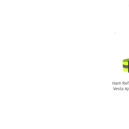
Ham Refl
Vesta Aj
Neon, Ma
Biciclet