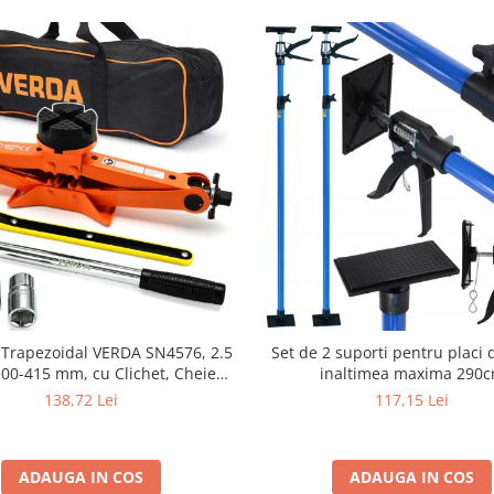
 Trapezoidal VERDA SN4576, 2.5
Set de 2 suporti pentru placi 
100-415 mm, cu Clichet, Cheie
inaltimea maxima 290
Telescopică Roți și Husă
138,72 Lei
117,15 Lei
ADAUGA IN COS
ADAUGA IN COS