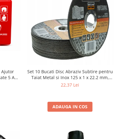
 Ajutor
Set 10 Bucati Disc Abraziv Subtire pentru
ate 5 Ani
Taiat Metal si Inox 125 x 1 x 22.2 mm,
026), Kit
Profil Plat Heavy-Duty (Model 42503)
22,37 Lei
itie
ADAUGA IN COS