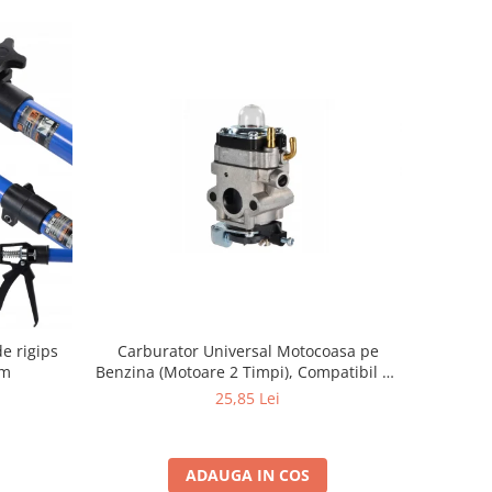
de rigips
Carburator Universal Motocoasa pe
cm
Benzina (Motoare 2 Timpi), Compatibil cu
BLACK, Demon, NAC, John Gardener,
25,85 Lei
Eurotec, Makita, Al-Ko, Ansamblu
Complet cu Membrana, Distanta Gauri
31mm
ADAUGA IN COS