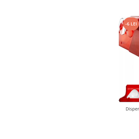
-6 LEI
Disperso