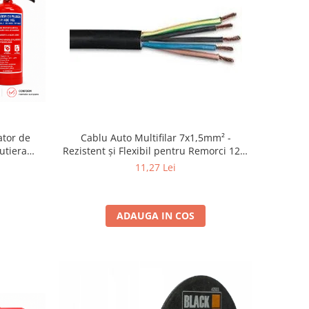
ator de
Cablu Auto Multifilar 7x1,5mm² -
utiera
Rezistent și Flexibil pentru Remorci 12V-
ate 2031
24V
11,27 Lei
ADAUGA IN COS