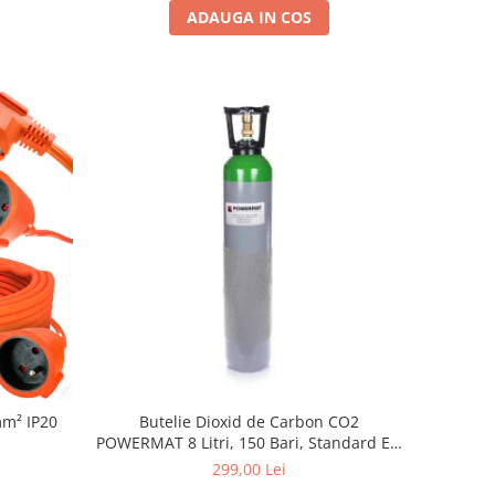
ADAUGA IN COS
Prelungitor 50m Cablu 3x1.5mm² IP20
Butelie Dioxid de Carbon CO2
POWERMAT 8 Litri, 150 Bari, Standard EN
1964-1, Tub pentru Sudura MIG-MAG si
299,00 Lei
Industrie (Butelie Goala)