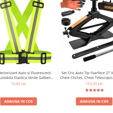
ectorizant Auto si Fluorescent,
Set Cric Auto Tip Foarfece 2T
ustabila Elastica Verde Galben
Cheie Clichet, Cheie Telescopic
rime Universala Unisex pentru
23mm, Prelungitor, Pad Cauciu
10,60 Lei
153,93 Lei
a, Trotineta, Jogging sau Santier
si Husa SN4570
ADAUGA IN COS
ADAUGA IN COS