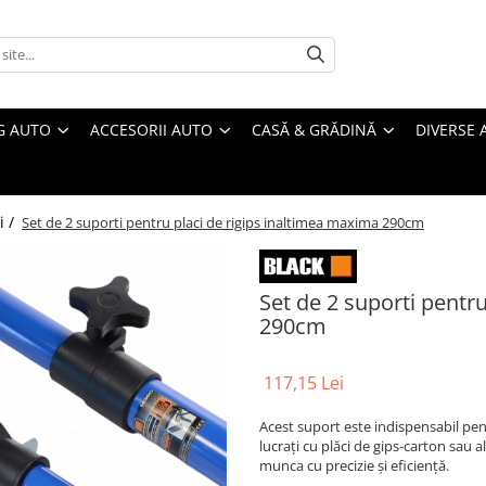
G AUTO
ACCESORII AUTO
CASĂ & GRĂDINĂ
DIVERSE 
i /
Set de 2 suporti pentru placi de rigips inaltimea maxima 290cm
Set de 2 suporti pentr
290cm
117,15 Lei
Acest suport este indispensabil pen
lucrați cu plăci de gips-carton sau a
munca cu precizie și eficiență.