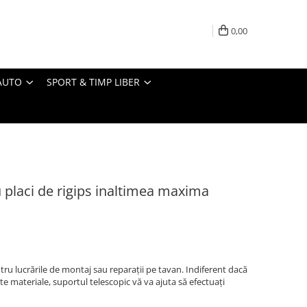
0,00
AUTO
SPORT & TIMP LIBER
u placi de rigips inaltimea maxima
tru lucrările de montaj sau reparații pe tavan. Indiferent dacă
lte materiale, suportul telescopic vă va ajuta să efectuați