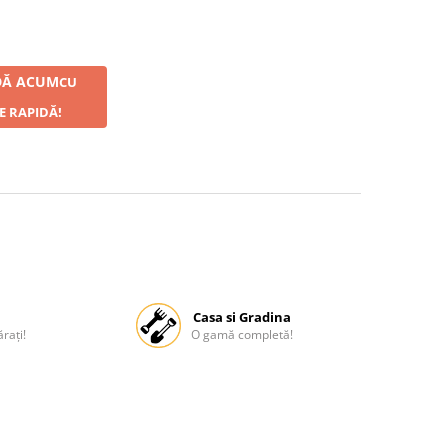
Ă ACUM
CU
E RAPIDĂ!
Casa si Gradina
rați!
O gamă completă!