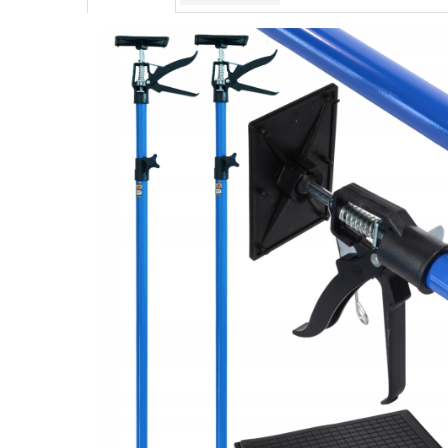
Protectia muncii
Scule Pneumatice
Slefuitoare
Suport auto
Suport motocicleta
Surubelnite
Tunuri de caldura si aeroteme
Utilaje constructie