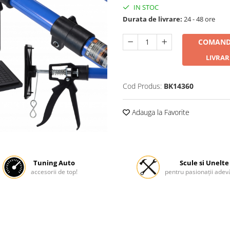
IN STOC
Durata de livrare:
24 - 48 ore
COMAND
LIVRAR
Cod Produs:
BK14360
Adauga la Favorite
Tuning Auto
Scule si Unelte
accesorii de top!
pentru pasionații adevă