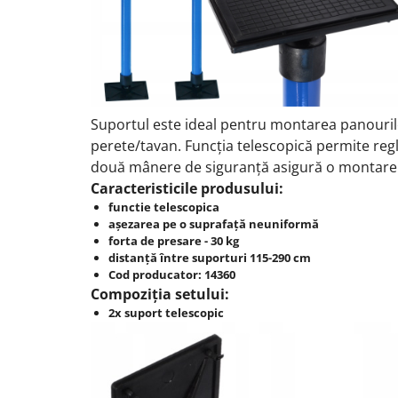
Suportul este ideal pentru montarea panouril
perete/tavan.
Funcția telescopică permite regla
două mânere de siguranță asigură o montare 
Caracteristicile produsului:
functie telescopica
aşezarea pe o suprafaţă neuniformă
forta de presare - 30 kg
distanță între suporturi 115-290 cm
Cod producator: 14360
Compoziția setului:
2x suport telescopic