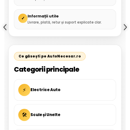
Informații utile
✓
Livrare, plată, retur și suport explicate clar.
Ce găsești pe AutoNecesar.ro
Categorii principale
⚡
Electrice Auto
🛠
Scule și Unelte