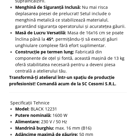
supraîncălzirii.
Menghină de Siguranță Inclusă:
Nu mai risca
deplasarea piesei de prelucrat! Setul include o
menghină metalică ce stabilizează materialul,
garantând siguranța operatorului și acuratețea găurii.
Masă de Lucru Versatilă:
Masa de 16x16 cm se poate
înclina până la
45°
, permițându-ți să execuți găuri
unghiulare complexe fără efort suplimentar.
Construcție pe termen lung:
Fabricată din
componente de oțel și fontă, această mașină de 13 kg
oferă stabilitatea necesară pentru a deveni piesa
centrală a atelierului tău.
Transformă-ți atelierul într-un spațiu de producție
profesionist! Comandă acum de la SC Cesomi S.R.L.
Specificații Tehnice
Model:
BLACK 12231
Putere nominală:
1600 W
Alimentare:
230 V / 50 Hz
Mandrină burghiu:
max. 16 mm (B16)
Adâncime maximă de găurire:
50 mm