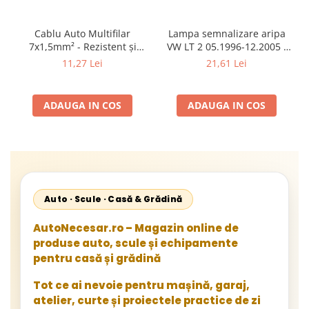
Cablu Auto Multifilar
Lampa semnalizare aripa
7x1,5mm² - Rezistent și
VW LT 2 05.1996-12.2005 ;
Flexibil pentru Remorci 12V-
Mercedes Sprinter 1995-
11,27 Lei
21,61 Lei
24V
2002, 512D-814 DA; Actros
1996-2002; Unimog 1949-;
Neoplan Euroliner,
ADAUGA IN COS
ADAUGA IN COS
Starliner,Centroliner,
Cityliner;
Auto · Scule · Casă & Grădină
AutoNecesar.ro – Magazin online de
produse auto, scule și echipamente
pentru casă și grădină
Tot ce ai nevoie pentru mașină, garaj,
atelier, curte și proiectele practice de zi