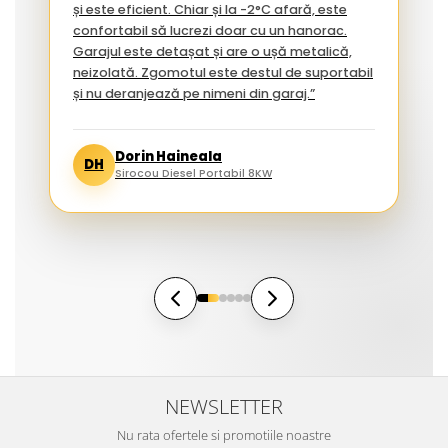
și este eficient. Chiar și la -2°C afară, este
confortabil să lucrezi doar cu un hanorac.
Garajul este detașat și are o ușă metalică,
neizolată. Zgomotul este destul de suportabil
și nu deranjează pe nimeni din garaj.”
Dorin Haineala
DH
Sirocou Diesel Portabil 8KW
NEWSLETTER
Nu rata ofertele si promotiile noastre