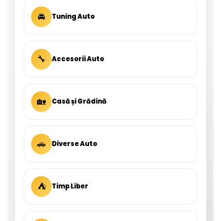
🚘
Tuning Auto
🔧
Accesorii Auto
🏡
Casă și Grădină
🚗
Diverse Auto
⛺
Timp Liber