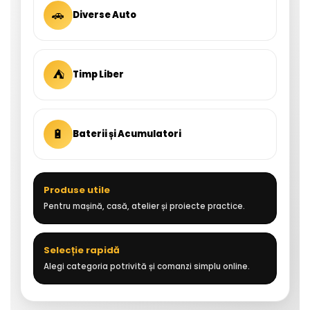
🚗
Diverse Auto
⛺
Timp Liber
🔋
Baterii și Acumulatori
Produse utile
Pentru mașină, casă, atelier și proiecte practice.
Selecție rapidă
Alegi categoria potrivită și comanzi simplu online.