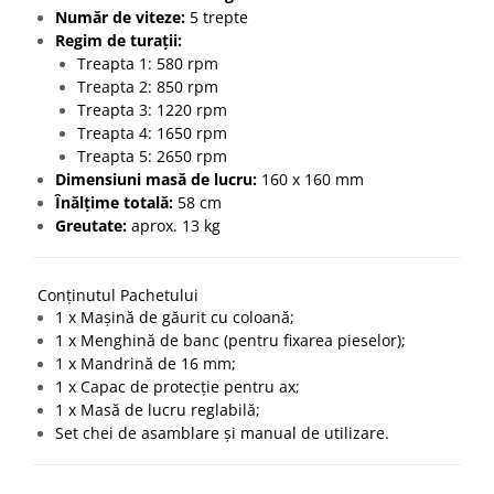
Număr de viteze:
5 trepte
Regim de turații:
Treapta 1: 580 rpm
Treapta 2: 850 rpm
Treapta 3: 1220 rpm
Treapta 4: 1650 rpm
Treapta 5: 2650 rpm
Dimensiuni masă de lucru:
160 x 160 mm
Înălțime totală:
58 cm
Greutate:
aprox. 13 kg
Conținutul Pachetului
1 x Mașină de găurit cu coloană;
1 x Menghină de banc (pentru fixarea pieselor);
1 x Mandrină de 16 mm;
1 x Capac de protecție pentru ax;
1 x Masă de lucru reglabilă;
Set chei de asamblare și manual de utilizare.