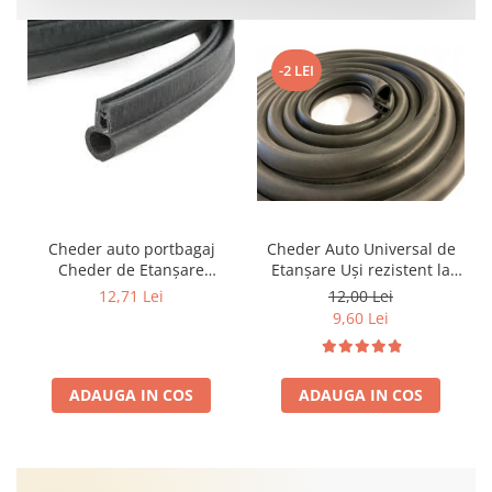
-2 LEI
Cheder auto portbagaj
Cheder Auto Universal de
Cheder de Etanșare
Etanșare Uși rezistent la
Profesional din Cauciuc -
intemperii, raze UV,
12,71 Lei
12,00 Lei
Rezistent la Apă și
îmbătrânire și temperaturi
9,60 Lei
Temperaturi Înalte, Multi-
extreme
Aplicații Vânzare la Metru
Liniar
ADAUGA IN COS
ADAUGA IN COS