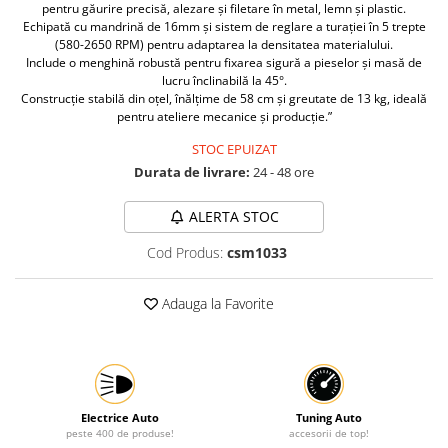
pentru găurire precisă, alezare și filetare în metal, lemn și plastic.
Protectia muncii
Echipată cu mandrină de 16mm și sistem de reglare a turației în 5 trepte
(580-2650 RPM) pentru adaptarea la densitatea materialului.
Scule Pneumatice
Include o menghină robustă pentru fixarea sigură a pieselor și masă de
lucru înclinabilă la 45°.
Slefuitoare
Construcție stabilă din oțel, înălțime de 58 cm și greutate de 13 kg, ideală
pentru ateliere mecanice și producție.”
Suport auto
STOC EPUIZAT
Suport motocicleta
Durata de livrare:
24 - 48 ore
Surubelnite
Tunuri de caldura si aeroteme
ALERTA STOC
Utilaje constructie
Cod Produs:
csm1033
Adauga la Favorite
Electrice Auto
Tuning Auto
peste 400 de produse!
accesorii de top!