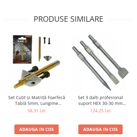
PRODUSE SIMILARE
Set Cuțit și Matriță Foarfecă
Set 3 dalti profesional
Tablă 5mm, Lungime
suport HEX 30-30 mm
58mm, Universal (Nibbler)
hexagonal SN1404
58,31 Lei
124,25 Lei
ADAUGA IN COS
ADAUGA IN COS