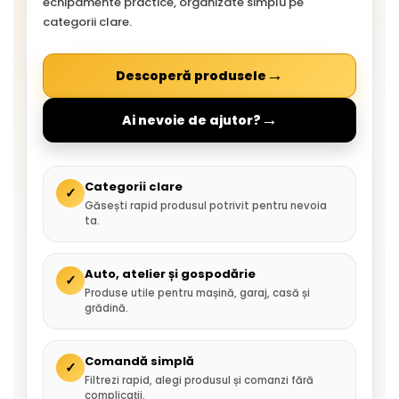
echipamente practice, organizate simplu pe
categorii clare.
→
Descoperă produsele
→
Ai nevoie de ajutor?
Categorii clare
✓
Găsești rapid produsul potrivit pentru nevoia
ta.
Auto, atelier și gospodărie
✓
Produse utile pentru mașină, garaj, casă și
grădină.
Comandă simplă
✓
Filtrezi rapid, alegi produsul și comanzi fără
complicații.