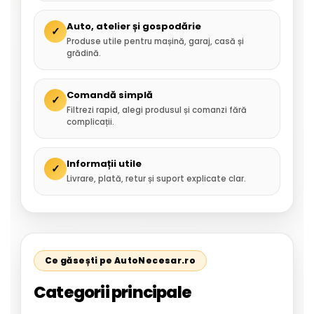
Auto, atelier și gospodărie
✓
Produse utile pentru mașină, garaj, casă și
grădină.
Comandă simplă
✓
Filtrezi rapid, alegi produsul și comanzi fără
complicații.
Informații utile
✓
Livrare, plată, retur și suport explicate clar.
Ce găsești pe AutoNecesar.ro
Categorii principale