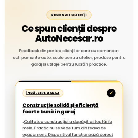
RECENZII CLIENȚI
Ce spun clienții despre
AutoNecesar.ro
Feedback din partea clienților care au comandat
echipamente auto, scule pentru atelier, produse pentru
garaj și utilaje pentru lucrări practice.
✓
ÎNCĂLZIRE GARAJ
Construcție solidă și eficiență
foarte bună în garaj
„Calitatea construcției a depășit așteptările
mele. Practic nu se vede fum din țeava de
eșapament. Dispozitivul funcționează corect