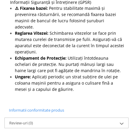
Informații Siguranță și Întreținere (GPSR)
⚠️ Fixarea bazei:
Pentru stabilitate maximă și
prevenirea răsturnării, se recomandă fixarea bazei
mașinii de bancul de lucru folosind șuruburi
adecvate.
Reglarea Vitezei:
Schimbarea vitezelor se face prin
mutarea curelei de transmisie pe fulii. Asigurați-vă că
aparatul este deconectat de la curent în timpul acestei
operațiuni.
Echipament de Protecție:
Utilizați întotdeauna
ochelari de protecție. Nu purtați mănuși largi sau
haine largi care pot fi agățate de mandrina în rotație.
Ungere:
Aplicați periodic un strat subțire de ulei pe
coloana mașinii pentru a asigura o culisare fină a
mesei și a capului de găurire.
Informatii conformitate produs
Review-uri
(0)