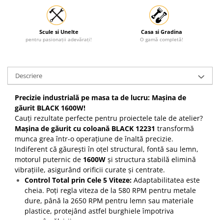
Scule si Unelte
Casa si Gradina
pentru pasionații adevărați!
O gamă completă!
Descriere
Precizie industrială pe masa ta de lucru: Mașina de
găurit BLACK 1600W!
Cauți rezultate perfecte pentru proiectele tale de atelier?
Mașina de găurit cu coloană BLACK 12231
transformă
munca grea într-o operațiune de înaltă precizie.
Indiferent că găurești în oțel structural, fontă sau lemn,
motorul puternic de
1600W
și structura stabilă elimină
vibrațiile, asigurând orificii curate și centrate.
Control Total prin Cele 5 Viteze:
Adaptabilitatea este
cheia. Poți regla viteza de la 580 RPM pentru metale
dure, până la 2650 RPM pentru lemn sau materiale
plastice, protejând astfel burghiele împotriva