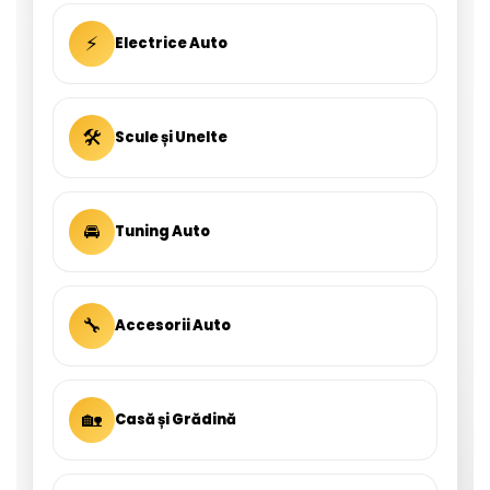
⚡
Electrice Auto
🛠
Scule și Unelte
🚘
Tuning Auto
🔧
Accesorii Auto
🏡
Casă și Grădină