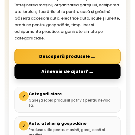
întreținerea mașinii, organizarea garajului, echiparea
atelierului și lucrările utile pentru casă și grădină.
Găsești accesorii auto, electrice auto, scule și unelte,
produse pentru gospodărie, timp liber și
echipamente practice, organizate simplu pe
categorii clare.
→
Descoperă produsele
→
Ai nevoie de ajutor?
Categorii clare
✓
Găsești rapid produsul potrivit pentru nevoia
ta.
Auto, atelier și gospodărie
✓
Produse utile pentru mașină, garaj, casă și