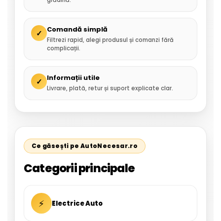
grădină.
Comandă simplă
✓
Filtrezi rapid, alegi produsul și comanzi fără
complicații.
Informații utile
✓
Livrare, plată, retur și suport explicate clar.
Ce găsești pe AutoNecesar.ro
Categorii principale
⚡
Electrice Auto