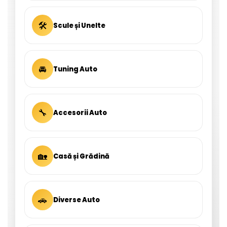
🛠
Scule și Unelte
🚘
Tuning Auto
🔧
Accesorii Auto
🏡
Casă și Grădină
🚗
Diverse Auto