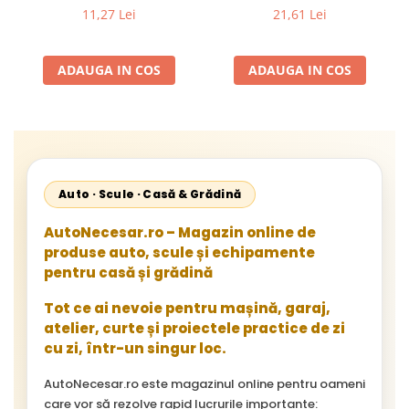
Flexibil pentru Remorci 12V-
Mercedes Sprinter 1995-
11,27 Lei
21,61 Lei
24V
2002, 512D-814 DA; Actros
1996-2002; Unimog 1949-;
Neoplan Euroliner,
ADAUGA IN COS
ADAUGA IN COS
Starliner,Centroliner,
Cityliner;
Auto · Scule · Casă & Grădină
AutoNecesar.ro – Magazin online de
produse auto, scule și echipamente
pentru casă și grădină
Tot ce ai nevoie pentru mașină, garaj,
atelier, curte și proiectele practice de zi
cu zi, într-un singur loc.
AutoNecesar.ro este magazinul online pentru oameni
care vor să rezolve rapid lucrurile importante: