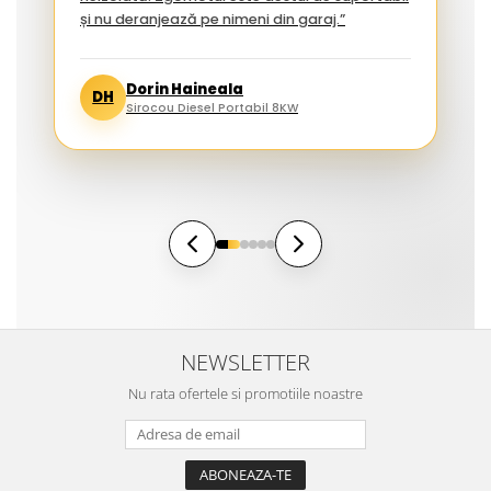
și nu deranjează pe nimeni din garaj.”
Dorin Haineala
DH
Sirocou Diesel Portabil 8KW
NEWSLETTER
Nu rata ofertele si promotiile noastre