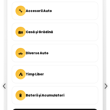
🔧
Accesorii Auto
🏡
Casă și Grădină
🚗
Diverse Auto
⛺
Timp Liber
🔋
Baterii și Acumulatori