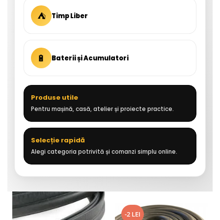
⛺
Timp Liber
🔋
Baterii și Acumulatori
Produse utile
Pentru mașină, casă, atelier și proiecte practice.
Selecție rapidă
Alegi categoria potrivită și comanzi simplu online.
-2 LEI