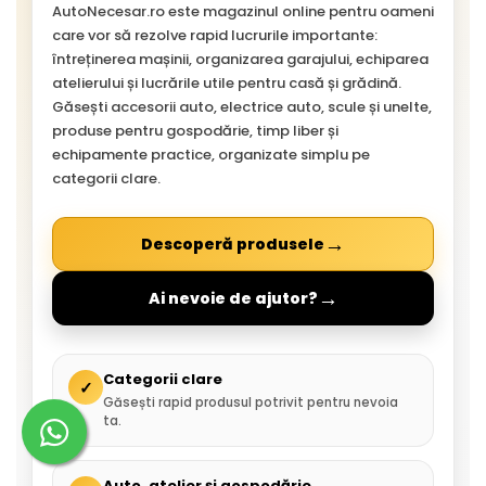
AutoNecesar.ro este magazinul online pentru oameni
care vor să rezolve rapid lucrurile importante:
întreținerea mașinii, organizarea garajului, echiparea
atelierului și lucrările utile pentru casă și grădină.
Găsești accesorii auto, electrice auto, scule și unelte,
produse pentru gospodărie, timp liber și
echipamente practice, organizate simplu pe
categorii clare.
→
Descoperă produsele
→
Ai nevoie de ajutor?
Categorii clare
✓
Găsești rapid produsul potrivit pentru nevoia
ta.
Auto, atelier și gospodărie