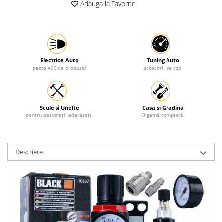
Adauga la Favorite
Protectia muncii
Scule Pneumatice
Slefuitoare
Suport auto
Electrice Auto
Tuning Auto
peste 400 de produse!
accesorii de top!
Suport motocicleta
Surubelnite
Tunuri de caldura si aeroteme
Scule si Unelte
Casa si Gradina
pentru pasionații adevărați!
O gamă completă!
Utilaje constructie
Descriere