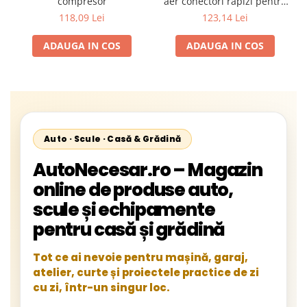
compresor
aer conectori rapizi pentru
protectia sistemelor
118,09 Lei
123,14 Lei
pneumatice
ADAUGA IN COS
ADAUGA IN COS
Auto · Scule · Casă & Grădină
AutoNecesar.ro – Magazin
online de produse auto,
scule și echipamente
pentru casă și grădină
Tot ce ai nevoie pentru mașină, garaj,
atelier, curte și proiectele practice de zi
cu zi, într-un singur loc.