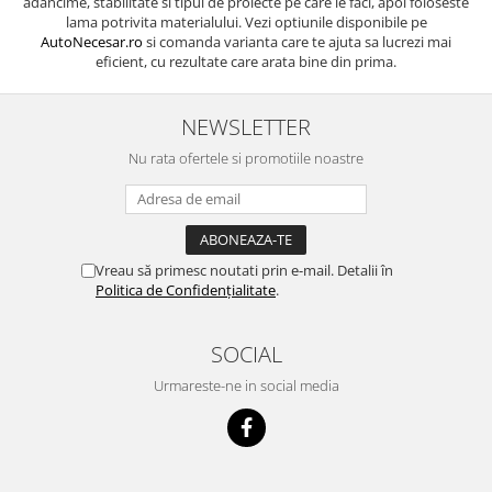
adancime, stabilitate si tipul de proiecte pe care le faci, apoi foloseste
lama potrivita materialului. Vezi optiunile disponibile pe
AutoNecesar.ro
si comanda varianta care te ajuta sa lucrezi mai
eficient, cu rezultate care arata bine din prima.
NEWSLETTER
Nu rata ofertele si promotiile noastre
Vreau să primesc noutati prin e-mail. Detalii în
Politica de Confidențialitate
.
SOCIAL
Urmareste-ne in social media