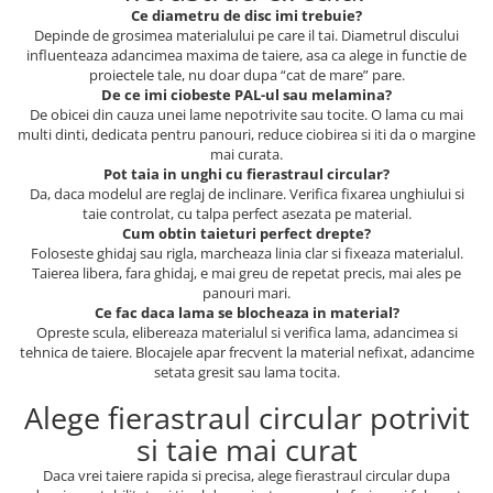
Ce diametru de disc imi trebuie?
Depinde de grosimea materialului pe care il tai. Diametrul discului
influenteaza adancimea maxima de taiere, asa ca alege in functie de
proiectele tale, nu doar dupa “cat de mare” pare.
De ce imi ciobeste PAL-ul sau melamina?
De obicei din cauza unei lame nepotrivite sau tocite. O lama cu mai
multi dinti, dedicata pentru panouri, reduce ciobirea si iti da o margine
mai curata.
Pot taia in unghi cu fierastraul circular?
Da, daca modelul are reglaj de inclinare. Verifica fixarea unghiului si
taie controlat, cu talpa perfect asezata pe material.
Cum obtin taieturi perfect drepte?
Foloseste ghidaj sau rigla, marcheaza linia clar si fixeaza materialul.
Taierea libera, fara ghidaj, e mai greu de repetat precis, mai ales pe
panouri mari.
Ce fac daca lama se blocheaza in material?
Opreste scula, elibereaza materialul si verifica lama, adancimea si
tehnica de taiere. Blocajele apar frecvent la material nefixat, adancime
setata gresit sau lama tocita.
Alege fierastraul circular potrivit
si taie mai curat
Daca vrei taiere rapida si precisa, alege fierastraul circular dupa