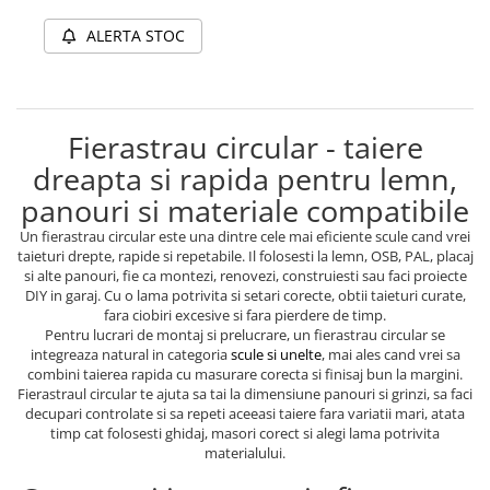
ALERTA STOC
Fierastrau circular - taiere
dreapta si rapida pentru lemn,
panouri si materiale compatibile
Un fierastrau circular este una dintre cele mai eficiente scule cand vrei
taieturi drepte, rapide si repetabile. Il folosesti la lemn, OSB, PAL, placaj
si alte panouri, fie ca montezi, renovezi, construiesti sau faci proiecte
DIY in garaj. Cu o lama potrivita si setari corecte, obtii taieturi curate,
fara ciobiri excesive si fara pierdere de timp.
Pentru lucrari de montaj si prelucrare, un fierastrau circular se
integreaza natural in categoria
scule si unelte
, mai ales cand vrei sa
combini taierea rapida cu masurare corecta si finisaj bun la margini.
Fierastraul circular te ajuta sa tai la dimensiune panouri si grinzi, sa faci
decupari controlate si sa repeti aceeasi taiere fara variatii mari, atata
timp cat folosesti ghidaj, masori corect si alegi lama potrivita
materialului.