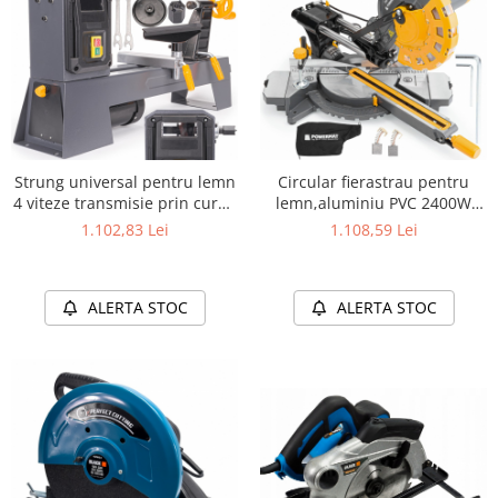
Strung universal pentru lemn
Circular fierastrau pentru
4 viteze transmisie prin curea
lemn,aluminiu PVC 2400W
600W
4500RPM + 3 Panze
1.102,83 Lei
1.108,59 Lei
ALERTA STOC
ALERTA STOC