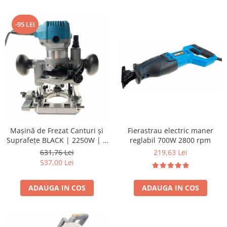
-95 LEI
Mașină de Frezat Canturi și
Fierastrau electric maner
Suprafețe BLACK | 2250W | 6
reglabil 700W 2800 rpm
& 8mm |
631,76 Lei
219,63 Lei
537,00 Lei
ADAUGA IN COS
ADAUGA IN COS