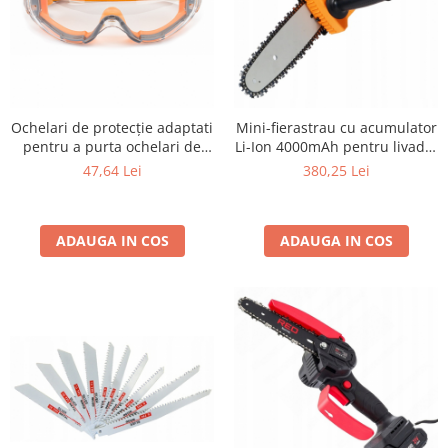
Ochelari de protecție adaptati
Mini-fierastrau cu acumulator
pentru a purta ochelari de
Li-Ion 4000mAh pentru livada,
vedere
gradina, parcela
47,64 Lei
380,25 Lei
ADAUGA IN COS
ADAUGA IN COS