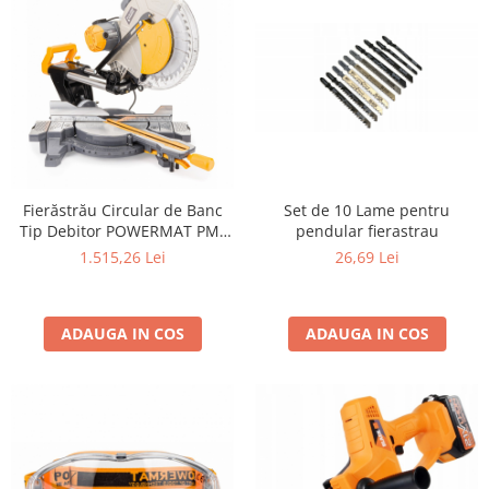
Fierăstrău Circular de Banc
Set de 10 Lame pentru
Tip Debitor POWERMAT PM-
pendular fierastrau
UK-2200M | 2200W | Disc
1.515,26 Lei
26,69 Lei
305mm
ADAUGA IN COS
ADAUGA IN COS