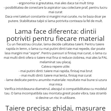
- ergonomia si greutatea, mai ales daca tai mult timp
- posibilitatea de conectare la aspirator sau colectare praf, pentru lucru
mai curat
Daca vrei taieturi constante si margini mai curate, nu te baza doar pe
putere. Stabilitatea talpii si lama potrivita conteaza la fel de mult.
Lama face diferenta: dintii
potriviti pentru fiecare material
Cu un fierastrau circular, lama decide calitatea taierii. Pentru taiere
rapida in lemn, o lama cu mai putini dinti taie mai repede, dar poate
lasa margini mai “aspre”. Pentru panouri si finisaj mai curat, o lama cu
mai multi dinti ofera o taiere mai fina si reduce ciobirea, mai ales la PAL
melaminat sau placaj.
Cateva repere utile:
- mai putini dinti: taiere mai rapida, finisaj mai brut
- mai multi dinti: taiere mai lenta, finisaj mai curat
- lame dedicate pentru anumite materiale: rezultate mai bune si uzura
mai mica
Verifica intotdeauna diametrul, alezajul si compatibilitatea cu modelul
tau. O lama incompatibila sau montata gresit poate vibra, taia stramb
si devine un risc in utilizare.
Taiere precisa: ghidaj, masurare