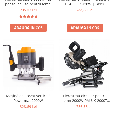
pânze incluse pentru lemn,
BLACK | 1400W | Laser
Protectia muncii
placi, caramida BCA
Integrat | Disc 185mm
296,83 Lei
244,69 Lei
Scule Pneumatice
Slefuitoare
ADAUGA IN COS
ADAUGA IN COS
Suport auto
Suport motocicleta
Surubelnite
Tunuri de caldura si aeroteme
Utilaje constructie
Mașină de Frezat Verticală
Fierastrau circular pentru
Powermat 2000W
lemn 2000W PM-UK-2000T
4700 turatii
328,69 Lei
786,58 Lei