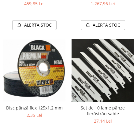
600W 1500rpm
459,85 Lei
1.267,96 Lei
ALERTA STOC
ALERTA STOC
Disc pânză flex 125x1,2 mm
Set de 10 lame pânze
fierăstrău sabie
2,35 Lei
27,14 Lei