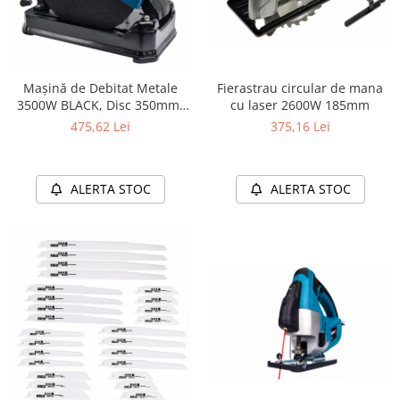
Fierastrau circular de mana
Mașină de Debitat Metale
cu laser 2600W 185mm
3500W BLACK, Disc 350mm,
3800 RPM, Menghină
375,16 Lei
475,62 Lei
Reglabilă
ALERTA STOC
ALERTA STOC