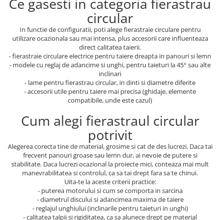
Ce gasesti in categoria fierastrau
circular
In functie de configuratii, poti alege fierastraie circulare pentru
utilizare ocazionala sau mai intensa, plus accesorii care influenteaza
direct calitatea taierii.
- fierastraie circulare electrice pentru taiere dreapta in panouri si lemn
- modele cu reglaj de adancime si unghi, pentru taieturi la 45° sau alte
inclinari
- lame pentru fierastrau circular, in dinti si diametre diferite
- accesorii utile pentru taiere mai precisa (ghidaje, elemente
compatibile, unde este cazul)
Cum alegi fierastraul circular
potrivit
Alegerea corecta tine de material, grosime si cat de des lucrezi. Daca tai
frecvent panouri groase sau lemn dur, ai nevoie de putere si
stabilitate. Daca lucrezi ocazional la proiecte mici, conteaza mai mult
manevrabilitatea si controlul, ca sa tai drept fara sa te chinui.
Uita-te la aceste criterii practice:
- puterea motorului si cum se comporta in sarcina
- diametrul discului si adancimea maxima de taiere
- reglajul unghiului (inclinarile pentru taieturi in unghi)
- calitatea talpii si rigiditatea, ca sa alunece drept pe material