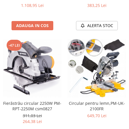
53752
| Taiere Metal Precisa Fara
383,25 Lei
1.108,95 Lei
Scantei
ALERTA STOC
ADAUGA IN COS
-47 LEI
Fierăstrău circular 2250W PM-
Circular pentru lemn,PM-UK-
RPT-2250M csm0827
2100FR
311,03 Lei
649,70 Lei
264,38 Lei