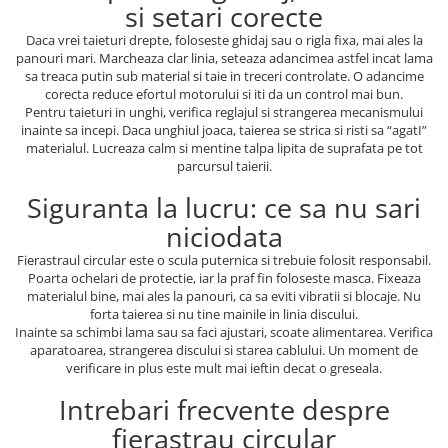
si setari corecte
Daca vrei taieturi drepte, foloseste ghidaj sau o rigla fixa, mai ales la
panouri mari. Marcheaza clar linia, seteaza adancimea astfel incat lama
sa treaca putin sub material si taie in treceri controlate. O adancime
corecta reduce efortul motorului si iti da un control mai bun.
Pentru taieturi in unghi, verifica reglajul si strangerea mecanismului
inainte sa incepi. Daca unghiul joaca, taierea se strica si risti sa “agatI”
materialul. Lucreaza calm si mentine talpa lipita de suprafata pe tot
parcursul taierii.
Siguranta la lucru: ce sa nu sari
niciodata
Fierastraul circular este o scula puternica si trebuie folosit responsabil.
Poarta ochelari de protectie, iar la praf fin foloseste masca. Fixeaza
materialul bine, mai ales la panouri, ca sa eviti vibratii si blocaje. Nu
forta taierea si nu tine mainile in linia discului.
Inainte sa schimbi lama sau sa faci ajustari, scoate alimentarea. Verifica
aparatoarea, strangerea discului si starea cablului. Un moment de
verificare in plus este mult mai ieftin decat o greseala.
Intrebari frecvente despre
fierastrau circular