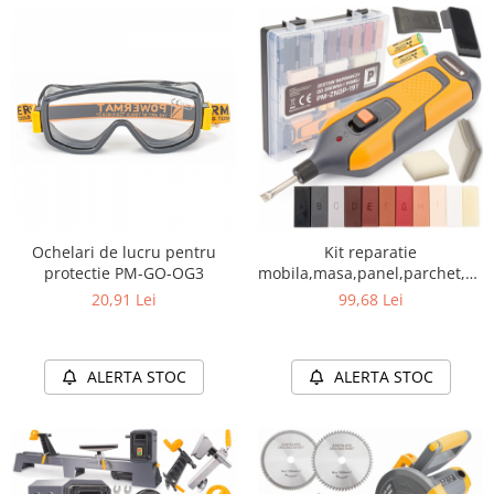
Ochelari de lucru pentru
Kit reparatie
protectie PM-GO-OG3
mobila,masa,panel,parchet,scar
PM-ZNDP-19T
20,91 Lei
99,68 Lei
ALERTA STOC
ALERTA STOC