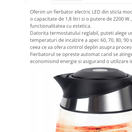
Protectia muncii
Oferim un fierbator electric LED din sticla mode
Scule Pneumatice
o capacitate de 1,8 litri si o putere de 2200 W
functionalitatea cu estetica.
Slefuitoare
Datorita termostatului reglabil, puteti alege u
Suport auto
temperaturi de incalzire a apei: 60, 70, 80, 90 
Suport motocicleta
ceea ce va ofera control deplin asupra procesu
Surubelnite
Fierbatorul se opreste automat cand se ating
economisind energie si asigurand o utilizare i
Tunuri de caldura si aeroteme
Utilaje constructie