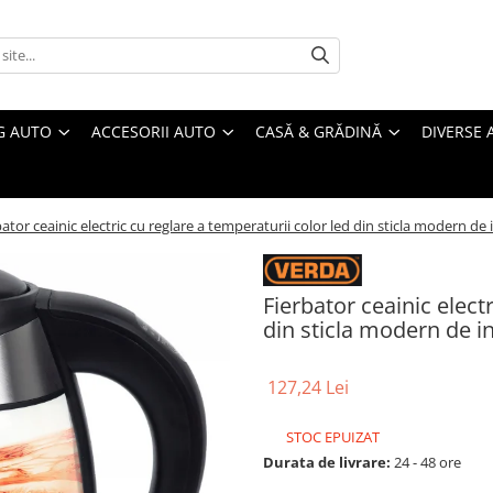
G AUTO
ACCESORII AUTO
CASĂ & GRĂDINĂ
DIVERSE 
bator ceainic electric cu reglare a temperaturii color led din sticla modern d
Fierbator ceainic elect
din sticla modern de i
127,24 Lei
STOC EPUIZAT
Durata de livrare:
24 - 48 ore