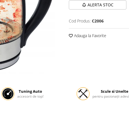
ALERTA STOC
Cod Produs:
C2006
Adauga la Favorite
Tuning Auto
Scule si Unelte
accesorii de top!
pentru pasionații adevă