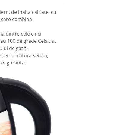
rn, de inalta calitate, cu
 , care combina
na dintre cele cinci
sau 100 de grade Celsius ,
lui de gatit.
e temperatura setata,
n siguranta.