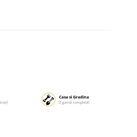
Casa si Gradina
rați!
O gamă completă!