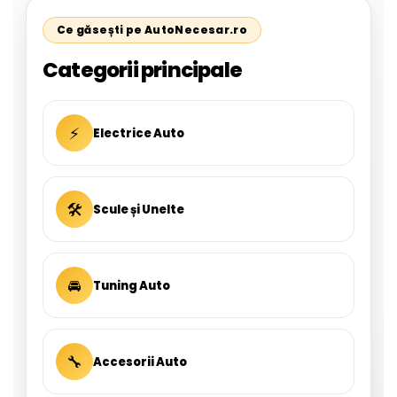
Ce găsești pe AutoNecesar.ro
Categorii principale
⚡
Electrice Auto
🛠
Scule și Unelte
🚘
Tuning Auto
🔧
Accesorii Auto