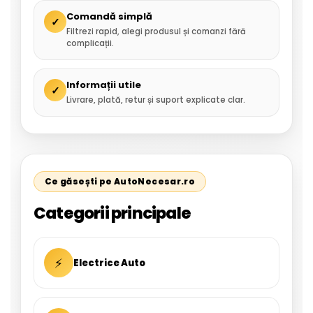
Comandă simplă
✓
Filtrezi rapid, alegi produsul și comanzi fără
complicații.
Informații utile
✓
Livrare, plată, retur și suport explicate clar.
Ce găsești pe AutoNecesar.ro
Categorii principale
⚡
Electrice Auto