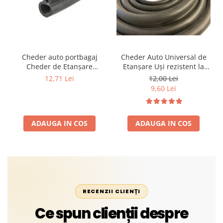
Cheder auto portbagaj
Cheder Auto Universal de
Cheder de Etanșare
Etanșare Uși rezistent la
Profesional din Cauciuc -
intemperii, raze UV,
12,71 Lei
12,00 Lei
Rezistent la Apă și
îmbătrânire și temperaturi
9,60 Lei
Temperaturi Înalte, Multi-
extreme
Aplicații Vânzare la Metru
Liniar
ADAUGA IN COS
ADAUGA IN COS
RECENZII CLIENȚI
Ce spun clienții despre