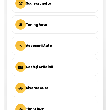
🛠
Scule și Unelte
🚘
Tuning Auto
🔧
Accesorii Auto
🏡
Casă și Grădină
🚗
Diverse Auto
⛺
Timp Liber