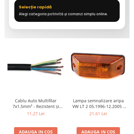
Selecție rapidă
Alegi categoria potrivită și comanzi simplu online.
Cablu Auto Multifilar
Lampa semnalizare aripa
7x1,5mm² - Rezistent și
VW LT 2 05.1996-12.2005 ;
Flexibil pentru Remorci 12V-
Mercedes Sprinter 1995-
11,27 Lei
21,61 Lei
24V
2002, 512D-814 DA; Actros
1996-2002; Unimog 1949-;
Neoplan Euroliner,
ADAUGA IN COS
ADAUGA IN COS