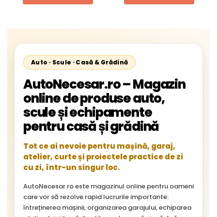
Starliner,Centroliner,
Cityliner;
Auto · Scule · Casă & Grădină
AutoNecesar.ro – Magazin
online de produse auto,
scule și echipamente
pentru casă și grădină
Tot ce ai nevoie pentru mașină, garaj,
atelier, curte și proiectele practice de zi
cu zi, într-un singur loc.
AutoNecesar.ro este magazinul online pentru oameni
care vor să rezolve rapid lucrurile importante:
întreținerea mașinii, organizarea garajului, echiparea