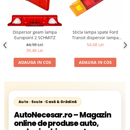
Dispersor geam lampa
Sticla lampa spate Ford
Europoint 2 SCHMITZ
Transit dispersor lampa
spate
44,98 Lei
54,68 Lei
39,48 Lei
ADAUGA IN COS
ADAUGA IN COS
Auto · Scule · Casă & Grădină
AutoNecesar.ro – Magazin
online de produse auto,