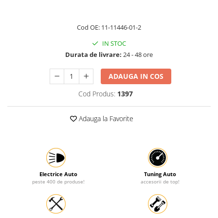
Protectia muncii
Cod OE: 11-11446-01-2
Scule Pneumatice
Slefuitoare
IN STOC
Durata de livrare:
24 - 48 ore
Suport auto
Suport motocicleta
ADAUGA IN COS
Surubelnite
Cod Produs:
1397
Tunuri de caldura si aeroteme
Utilaje constructie
Adauga la Favorite
Electrice Auto
Tuning Auto
peste 400 de produse!
accesorii de top!