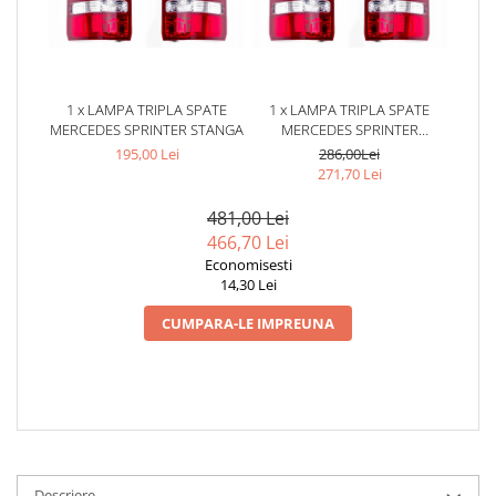
1 x LAMPA TRIPLA SPATE
1 x LAMPA TRIPLA SPATE
MERCEDES SPRINTER STANGA
MERCEDES SPRINTER
DREAPTA
195,00 Lei
286,00Lei
271,70 Lei
481,00 Lei
466,70 Lei
Economisesti
14,30 Lei
CUMPARA-LE IMPREUNA
Descriere