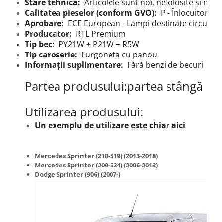
Stare tehnică:
Articolele sunt noi, nefolosite și ned
Calitatea pieselor (conform GVO):
P - Înlocuitori d
Aprobare:
ECE European - Lămpi destinate circulație
Producator:
RTL Premium
Tip bec:
PY21W + P21W + R5W
Tip caroserie:
Furgoneta cu panou
Informații suplimentare:
Fără benzi de becuri
Partea produsului:partea stângă
Utilizarea produsului:
Un exemplu de utilizare este chiar aici
Mercedes Sprinter (210-519) (2013-2018)
Mercedes Sprinter (209-524) (2006-2013)
Dodge Sprinter (906) (2007-)