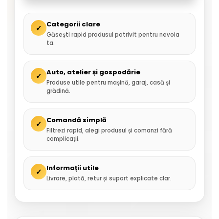
Categorii clare
✓
Găsești rapid produsul potrivit pentru nevoia
ta.
Auto, atelier și gospodărie
✓
Produse utile pentru mașină, garaj, casă și
grădină.
Comandă simplă
✓
Filtrezi rapid, alegi produsul și comanzi fără
complicații.
Informații utile
✓
Livrare, plată, retur și suport explicate clar.