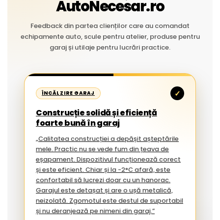
AutoNecesar.ro
Feedback din partea clienților care au comandat
echipamente auto, scule pentru atelier, produse pentru
garaj și utilaje pentru lucrări practice.
✓
ÎNCĂLZIRE GARAJ
Construcție solidă și eficiență
foarte bună în garaj
„Calitatea construcției a depășit așteptările
mele. Practic nu se vede fum din țeava de
eșapament. Dispozitivul funcționează corect
și este eficient. Chiar și la -2°C afară, este
confortabil să lucrezi doar cu un hanorac.
Garajul este detașat și are o ușă metalică,
neizolată. Zgomotul este destul de suportabil
și nu deranjează pe nimeni din garaj.”