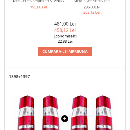
MERCEDES SPRINTER STANGA
MERCEDES SPRINTER
DREAPTA
195,00 Lei
286,00Lei
263,12 Lei
481,00 Lei
458,12 Lei
Economisesti
22,88 Lei
CUMPARA-LE IMPREUNA
1398+1397