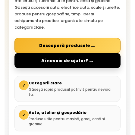
atelierului și lucrările utile pentru casă și grădină.
Găsești accesorii auto, electrice auto, scule și unelte,
produse pentru gospodărie, timp liber și
echipamente practice, organizate simplu pe
categorii clare.
→
Descoperă produsele
→
Ai nevoie de ajutor?
Categorii clare
✓
Găsești rapid produsul potrivit pentru nevoia
ta.
Auto, atelier și gospodărie
✓
Produse utile pentru mașină, garaj, casă și
grădină.