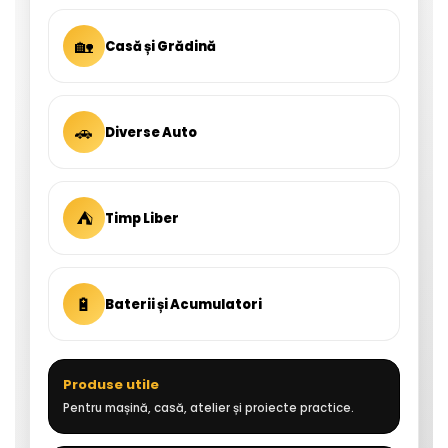
🏡
Casă și Grădină
🚗
Diverse Auto
⛺
Timp Liber
🔋
Baterii și Acumulatori
Produse utile
Pentru mașină, casă, atelier și proiecte practice.