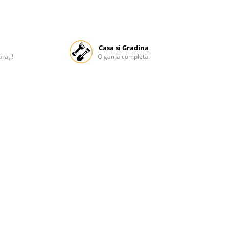
Casa si Gradina
rați!
O gamă completă!