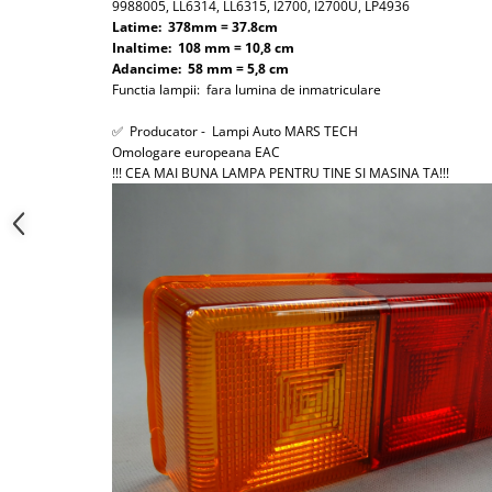
9988005, LL6314, LL6315, I2700, I2700U, LP4936
Latime: 378mm = 37.8cm
Inaltime: 108 mm = 10,8 cm
Adancime: 58 mm = 5,8 cm
Functia lampii: fara lumina de inmatriculare
✅ Producator - Lampi Auto MARS TECH
Omologare europeana EAC
!!! CEA MAI BUNA LAMPA PENTRU TINE SI MASINA TA!!!