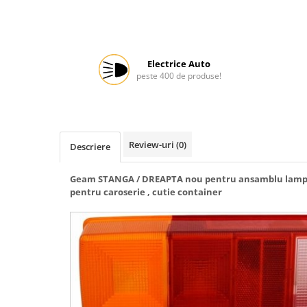
Protectia muncii
Scule Pneumatice
Slefuitoare
Electrice Auto
peste 400 de produse!
Suport auto
Suport motocicleta
Surubelnite
Review-uri
(0)
Tunuri de caldura si aeroteme
Descriere
Utilaje constructie
Geam STANGA / DREAPTA nou pentru ansamblu lamp
pentru caroserie , cutie container