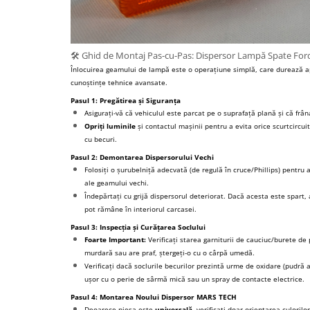
🛠️ Ghid de Montaj Pas-cu-Pas: Dispersor Lampă Spate Ford
Înlocuirea geamului de lampă este o operațiune simplă, care durează 
cunoștințe tehnice avansate.
Pasul 1: Pregătirea și Siguranța
Asigurați-vă că vehiculul este parcat pe o suprafață plană și că frâ
Opriți luminile
și contactul mașinii pentru a evita orice scurtcircui
cu becuri.
Pasul 2: Demontarea Dispersorului Vechi
Folosiți o șurubelniță adecvată (de regulă în cruce/Phillips) pentru 
ale geamului vechi.
Îndepărtați cu grijă dispersorul deteriorat. Dacă acesta este spart, a
pot rămâne în interiorul carcasei.
Pasul 3: Inspecția și Curățarea Soclului
Foarte Important:
Verificați starea garniturii de cauciuc/burete de
murdară sau are praf, ștergeți-o cu o cârpă umedă.
Verificați dacă soclurile becurilor prezintă urme de oxidare (pudră a
ușor cu o perie de sârmă mică sau un spray de contacte electrice.
Pasul 4: Montarea Noului Dispersor MARS TECH
Deoarece piesa este
universală
, verificați doar orientarea culori