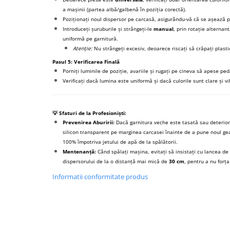
a mașinii (partea albă/galbenă în poziția corectă).
Poziționați noul dispersor pe carcasă, asigurându-vă că se așează 
Introduceți șuruburile și strângeți-le
manual
, prin rotație alternan
uniformă pe garnitură.
Atenție:
Nu strângeți excesiv, deoarece riscați să crăpați plastic
Pasul 5: Verificarea Finală
Porniți luminile de poziție, avariile și rugați pe cineva să apese ped
Verificați dacă lumina este uniformă și dacă culorile sunt clare și v
💡 Sfaturi de la Profesioniști:
Prevenirea Aburirii:
Dacă garnitura veche este tasată sau deteriora
silicon transparent pe marginea carcasei înainte de a pune noul ge
100% împotriva jetului de apă de la spălătorii.
Mentenanță:
Când spălați mașina, evitați să insistați cu lancea de
dispersorului de la o distanță mai mică de
30 cm
, pentru a nu forț
Informatii conformitate produs