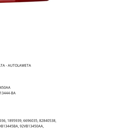
RATA - AUTOLAWETA
3450AA
-13444-BA
936, 1895939, 6696035, 82840538,
DB13445BA, 92VB13450AA,