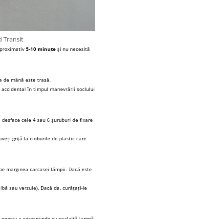
 Transit
aproximativ
5-10 minute
și nu necesită
na de mână este trasă.
t accidental în timpul manevrării soclului
a desface cele 4 sau 6 șuruburi de fixare
veți grijă la cioburile de plastic care
 pe marginea carcasei lămpii. Dacă este
lbă sau verzuie). Dacă da, curățați-le
lor pentru a corespunde cu cealaltă lampă