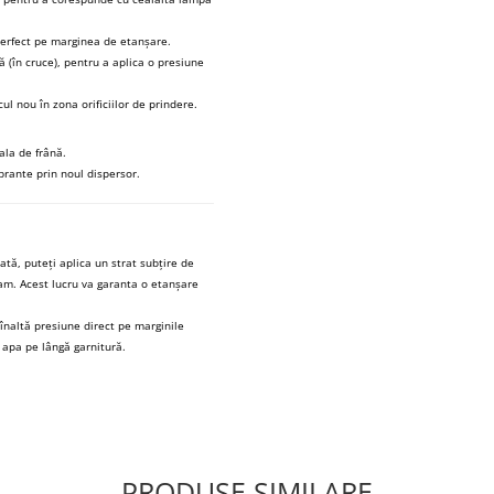
perfect pe marginea de etanșare.
tă (în cruce), pentru a aplica o presiune
ul nou în zona orificiilor de prindere.
ala de frână.
ibrante prin noul dispersor.
tă, puteți aplica un strat subțire de
am. Acest lucru va garanta o etanșare
 înaltă presiune direct pe marginile
a apa pe lângă garnitură.
PRODUSE SIMILARE