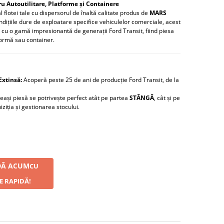
u Autoutilitare, Platforme și Containere
al flotei tale cu dispersorul de înaltă calitate produs de
MARS
ondițiile dure de exploatare specifice vehiculelor comerciale, acest
cu o gamă impresionantă de generații Ford Transit, fiind piesa
tformă sau container.
Extinsă:
Acoperă peste 25 de ani de producție Ford Transit, de la
ași piesă se potrivește perfect atât pe partea
STÂNGĂ
, cât și pe
iziția și gestionarea stocului.
Ă ACUM
CU
E RAPIDĂ!