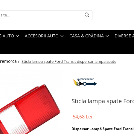
G AUTO
ACCESORII AUTO
CASĂ & GRĂDINĂ
DIVERSE 
 remorca /
Sticla lampa spate Ford Transit dispersor lampa spate
Sticla lampa spate For
54,68 Lei
Dispersor Lampă Spate Ford Transit