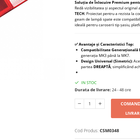
Soluția de Înlocuire Premium pentr
Redă vizibilitatea și aspectul original 
TECH
. Proiectat pentru a rezista la c
geam de lampă spate este compatibil 
ideală pentru caroserii tip șasiu, pla
✅ Avantaje și Caracteristici Top:
Compatibilitate Generațională 
generația MK3 până la MK7.
Design Universal (Simetric):
Acee
partea
DREAPTĂ
, simplificând ach
IN STOC
Durata de livrare:
24 - 48 ore
COMAND
LIVRAR
Cod Produs:
CSM0348