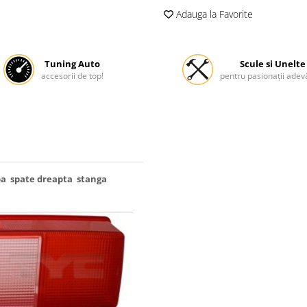
Adauga la Favorite
Tuning Auto
Scule si Unelte
accesorii de top!
pentru pasionații adevă
a spate dreapta stanga