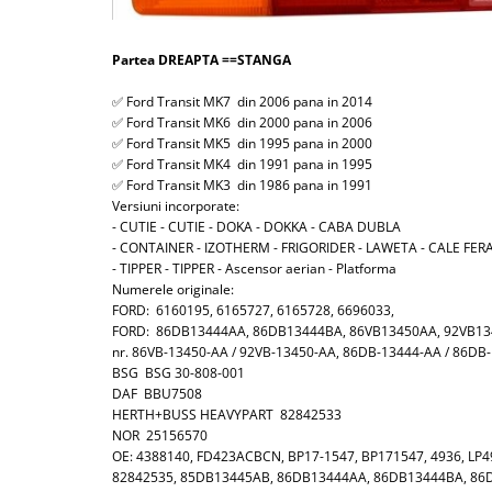
Partea DREAPTA ==STANGA
✅ Ford Transit MK7 din 2006 pana in 2014
✅ Ford Transit MK6 din 2000 pana in 2006
✅ Ford Transit MK5 din 1995 pana in 2000
✅ Ford Transit MK4 din 1991 pana in 1995
✅ Ford Transit MK3 din 1986 pana in 1991
Versiuni incorporate:
- CUTIE - CUTIE - DOKA - DOKKA - CABA DUBLA
- CONTAINER - IZOTHERM - FRIGORIDER - LAWETA - CALE FE
- TIPPER - TIPPER - Ascensor aerian - Platforma
Numerele originale:
FORD: 6160195, 6165727, 6165728, 6696033,
FORD: 86DB13444AA, 86DB13444BA, 86VB13450AA, 92VB1
nr. 86VB-13450-AA / 92VB-13450-AA, 86DB-13444-AA / 86DB
BSG BSG 30-808-001
DAF BBU7508
HERTH+BUSS HEAVYPART 82842533
NOR 25156570
OE: 4388140, FD423ACBCN, BP17-1547, BP171547, 4936, LP4
82842535, 85DB13445AB, 86DB13444AA, 86DB13444BA, 86