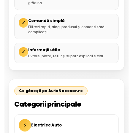
grădină.
Comandă simplă
✓
Filtrezi rapid, alegi produsul și comanzi fără
complicații.
Informații utile
✓
Livrare, plată, retur și suport explicate clar.
Ce găsești pe AutoNecesar.ro
Categorii principale
⚡
Electrice Auto