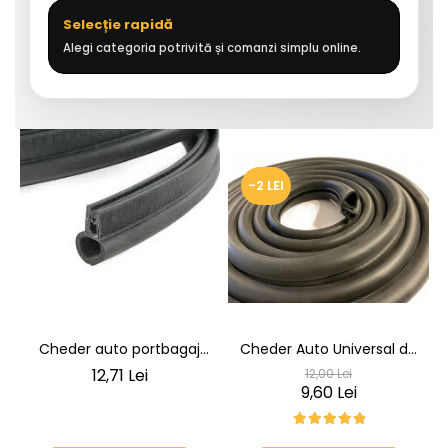
Selecție rapidă
Alegi categoria potrivită și comanzi simplu online.
-2 LEI
Cheder auto portbagaj
Cheder Auto Universal de
Cheder de Etanșare
Etanșare Uși rezistent la
12,71 Lei
12,00 Lei
Profesional din Cauciuc -
intemperii, raze UV,
9,60 Lei
Rezistent la Apă și
îmbătrânire și temperaturi
Temperaturi Înalte, Multi-
extreme