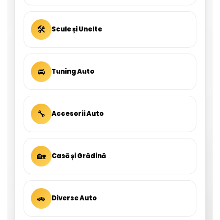
🛠
Scule și Unelte
🚘
Tuning Auto
🔧
Accesorii Auto
🏡
Casă și Grădină
🚗
Diverse Auto