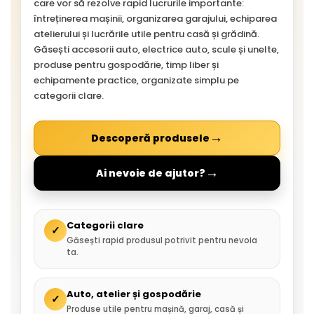
care vor să rezolve rapid lucrurile importante:
întreținerea mașinii, organizarea garajului, echiparea
atelierului și lucrările utile pentru casă și grădină.
Găsești accesorii auto, electrice auto, scule și unelte,
produse pentru gospodărie, timp liber și
echipamente practice, organizate simplu pe
categorii clare.
→
Descoperă produsele
→
Ai nevoie de ajutor?
Categorii clare
✓
Găsești rapid produsul potrivit pentru nevoia
ta.
Auto, atelier și gospodărie
✓
Produse utile pentru mașină, garaj, casă și