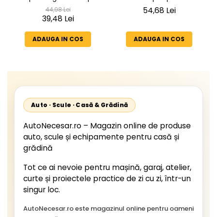
Europoint 2 SCHMITZ
Transit dispersor lampa
54,68 Lei
44,98 Lei
39,48 Lei
spate
ADAUGA IN COS
ADAUGA IN COS
Auto · Scule · Casă & Grădină
AutoNecesar.ro – Magazin online de produse
auto, scule și echipamente pentru casă și
grădină
Tot ce ai nevoie pentru mașină, garaj, atelier,
curte și proiectele practice de zi cu zi, într-un
singur loc.
AutoNecesar.ro este magazinul online pentru oameni