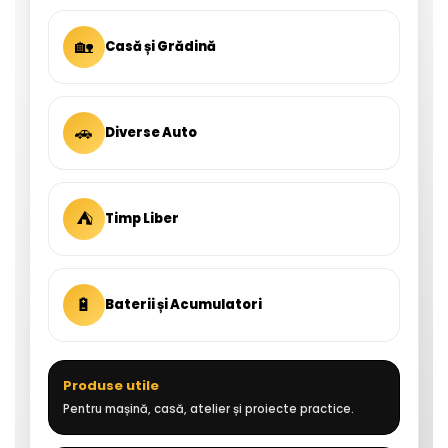
🏡
Casă și Grădină
🚗
Diverse Auto
⛺
Timp Liber
🔋
Baterii și Acumulatori
Produse utile
Pentru mașină, casă, atelier și proiecte practice.