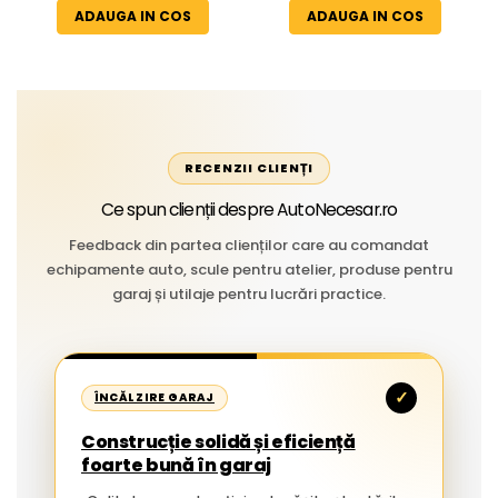
Aplicații Vânzare la Metru
ADAUGA IN COS
ADAUGA IN COS
Liniar
RECENZII CLIENȚI
Ce spun clienții despre AutoNecesar.ro
Feedback din partea clienților care au comandat
echipamente auto, scule pentru atelier, produse pentru
garaj și utilaje pentru lucrări practice.
✓
ÎNCĂLZIRE GARAJ
Construcție solidă și eficiență
foarte bună în garaj