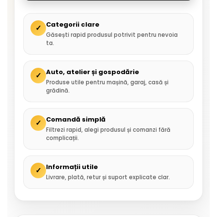
Categorii clare
✓
Găsești rapid produsul potrivit pentru nevoia
ta.
Auto, atelier și gospodărie
✓
Produse utile pentru mașină, garaj, casă și
grădină.
Comandă simplă
✓
Filtrezi rapid, alegi produsul și comanzi fără
complicații.
Informații utile
✓
Livrare, plată, retur și suport explicate clar.