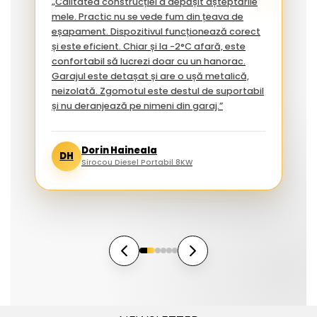
„Calitatea construcției a depășit așteptările
mele. Practic nu se vede fum din țeava de
eșapament. Dispozitivul funcționează corect
și este eficient. Chiar și la -2°C afară, este
confortabil să lucrezi doar cu un hanorac.
Garajul este detașat și are o ușă metalică,
neizolată. Zgomotul este destul de suportabil
și nu deranjează pe nimeni din garaj.”
Dorin Haineala
DH
Sirocou Diesel Portabil 8KW