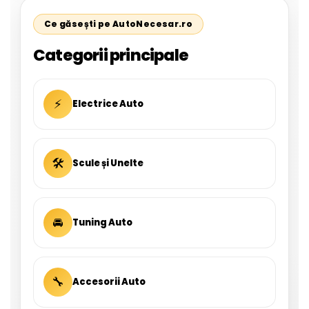
Ce găsești pe AutoNecesar.ro
Categorii principale
⚡
Electrice Auto
🛠
Scule și Unelte
🚘
Tuning Auto
🔧
Accesorii Auto