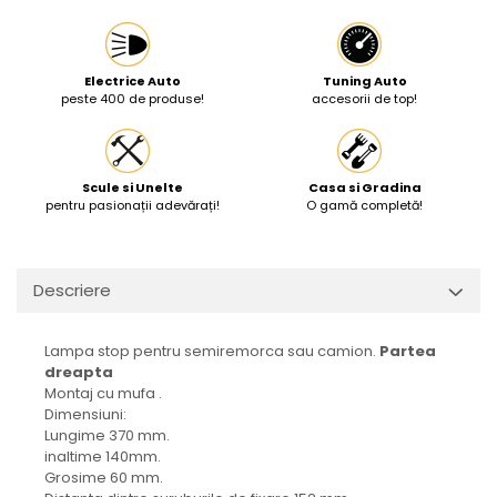
Protectia muncii
Scule Pneumatice
Electrice Auto
Tuning Auto
Slefuitoare
peste 400 de produse!
accesorii de top!
Suport auto
Suport motocicleta
Scule si Unelte
Casa si Gradina
Surubelnite
pentru pasionații adevărați!
O gamă completă!
Tunuri de caldura si aeroteme
Utilaje constructie
Descriere
Lampa stop pentru semiremorca sau camion.
Partea
dreapta
Montaj cu mufa .
Dimensiuni:
Lungime 370 mm.
inaltime 140mm.
Grosime 60 mm.