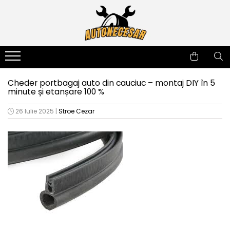
Electrice Auto
Scule & Atelier
Tuning Auto
Accesorii Auto
Casă & Grădină
Diverse Auto
Sport & Timp Liber
Aparate de Masura si Control
Accesorii atelier
Lampa led Numar
Accesorii Remorci
Aparate de stropit
Accesorii Diverse
Camping
Amestecatoare Electrice
Lumini de Zi
Banda reflectorizanta
Aparate de tuns
Chinga Remorcare Auto
Echipament sportiv
Cabluri electrice si Conectori
Cheder portbagaj auto din cauciuc – montaj DIY în 5
Compresoare Auto
Aparate de Sudura si Accesorii
Ornamente Interior si Exterior
Bare Portbagaj
Autofiletante
Lanterne
Motoare Barca
minute și etanșare 100 %
Girofar
Aspiratoare
Suport Numar Inmatriculare
Cheder auto etansare
Blocatori de parcare
Scule Auto
26 Iulie 2025
|
Stroe Cezar
Goarne Auto
Burghie si dalti
Claxoane Auto
Cablu sudura
Siguranta rutiera
Leduri si Banda Led
Capsatoare
Geam Lampa Far
Cositoare electrice si benzina
Sisteme Încălzire Webasto
Lumini Laterale
Chei și Truse Chei Profesionale și
Husa Volan
Cutii depozitare
Durabile
Pompe de transfer
Huse Scaune Auto
Cutii postale
Chei dinamometrice
Redresoare si Robot Pornire
Lampa Stop, Tripla remorca
Drujbe lanturi si topoare
Clesti si Patenti
Stroboscoape auto LED
Proiectoare auto
Fierastrau Circular
Compactoare
Fierbatoare
Compresoare si accesorii