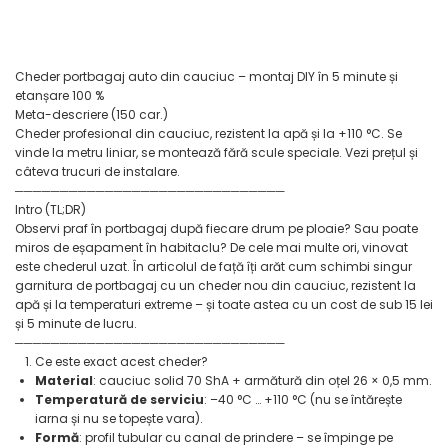
Furtune de gradina
compresoare
Mixere
Cricuri Auto Hidraulice
Pneumatice si Trapezoidale
Motocositoare si Motosape
Cheder portbagaj auto din cauciuc – montaj DIY în 5 minute și
Cricuri hidraulice
Nivela laser
etanșare 100 %
Cricuri pneumatice
Meta-descriere (150 car.)
Pistol de vopsit
Cheder profesional din cauciuc, rezistent la apă și la +110 °C. Se
Cricuri trapezoidale
vinde la metru liniar, se montează fără scule speciale. Vezi prețul și
Pompe
Feon Electric
câteva trucuri de instalare.
Rotopercutoare si bormasini
──────────────────────────────
Generatoare curent
Intro (TL;DR)
Taiat gresie si faianta
Gresoare
Observi praf în portbagaj după fiecare drum pe ploaie? Sau poate
Uz intern
miros de eșapament în habitaclu? De cele mai multe ori, vinovat
Macarale și vinciuri
este chederul uzat. În articolul de față îți arăt cum schimbi singur
Ventilatoare radiatoare
garnitura de portbagaj cu un cheder nou din cauciuc, rezistent la
Masini de gaurit si Insurubat
umidificatoare
apă și la temperaturi extreme – și toate astea cu un cost de sub 15 lei
Motoare electrice
și 5 minute de lucru.
──────────────────────────────
Pistol de Lipit
Ce este exact acest cheder?
Polizoare
Material
: cauciuc solid 70 ShA + armătură din oțel 26 × 0,5 mm.
Temperatură de serviciu
: –40 °C … +110 °C (nu se întărește
Pompe Combustibil
iarna și nu se topește vara).
Formă
: profil tubular cu canal de prindere – se împinge pe
Prelungitoare