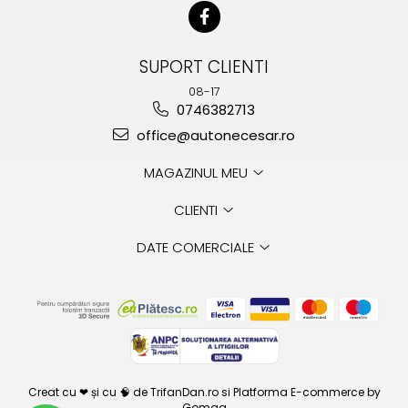
SUPORT CLIENTI
08-17
0746382713
office@autonecesar.ro
MAGAZINUL MEU
CLIENTI
DATE COMERCIALE
Creat cu ❤ și cu 🧠 de TrifanDan.ro
si
Platforma E-commerce by
Gomag